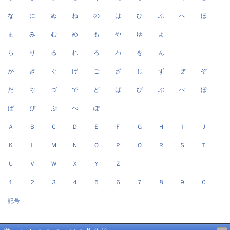
な
に
ぬ
ね
の
は
ひ
ふ
へ
ほ
ま
み
む
め
も
や
ゆ
よ
ら
り
る
れ
ろ
わ
を
ん
が
ぎ
ぐ
げ
ご
ざ
じ
ず
ぜ
ぞ
だ
ぢ
づ
で
ど
ば
び
ぶ
べ
ぼ
ぱ
ぴ
ぷ
ぺ
ぽ
Ａ
Ｂ
Ｃ
Ｄ
Ｅ
Ｆ
Ｇ
Ｈ
Ｉ
Ｊ
Ｋ
Ｌ
Ｍ
Ｎ
Ｏ
Ｐ
Ｑ
Ｒ
Ｓ
Ｔ
Ｕ
Ｖ
Ｗ
Ｘ
Ｙ
Ｚ
１
２
３
４
５
６
７
８
９
０
記号