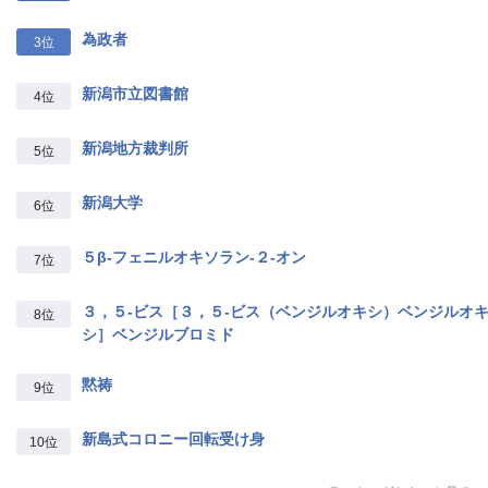
為政者
3位
新潟市立図書館
4位
新潟地方裁判所
5位
新潟大学
6位
５β‐フェニルオキソラン‐２‐オン
7位
３，５‐ビス［３，５‐ビス（ベンジルオキシ）ベンジルオ
8位
シ］ベンジルブロミド
黙祷
9位
新島式コロニー回転受け身
10位