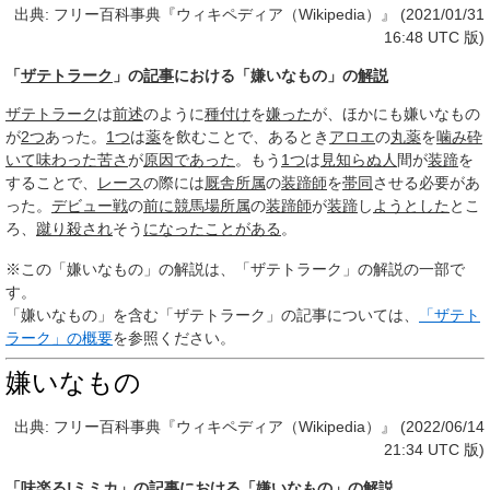
出典: フリー百科事典『ウィキペディア（Wikipedia）』 (2021/01/31
16:48 UTC 版)
「
ザテトラーク
」の
記事
における「嫌いなもの」の
解説
ザテトラーク
は
前述
のように
種付け
を
嫌った
が、ほかにも嫌いなもの
が
2つ
あった。
1つ
は
薬
を飲むことで、あるとき
アロエ
の
丸薬
を
噛み砕
いて
味わった
苦さ
が
原因
であった
。もう
1つ
は
見知らぬ人
間が
装蹄
を
することで、
レース
の際には
厩舎
所属
の
装蹄師
を
帯同
させる必要があ
った。
デビュー戦
の
前に
競馬場
所属
の
装蹄師
が
装蹄
し
ようとした
とこ
ろ、
蹴り
殺され
そう
になった
ことがある
。
※この「嫌いなもの」の解説は、「ザテトラーク」の解説の一部で
す。
「嫌いなもの」を含む「ザテトラーク」の記事については、
「ザテト
ラーク」の概要
を参照ください。
嫌いなもの
出典: フリー百科事典『ウィキペディア（Wikipedia）』 (2022/06/14
21:34 UTC 版)
「
味楽る!ミミカ
」の
記事
における「嫌いなもの」の
解説