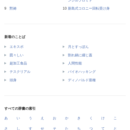
ンジルブロミド
黙祷
新島式コロニー回転受け身
新着のことば
エキスポ
月とすっぽん
図々しい
割れ鍋に綴じ蓋
超加工食品
人間性能
テスクリアル
バイオハッキング
頭身
ディノバルド亜種
すべての辞書の索引
あ
い
う
え
お
か
き
く
け
こ
さ
し
す
せ
そ
た
ち
つ
て
と