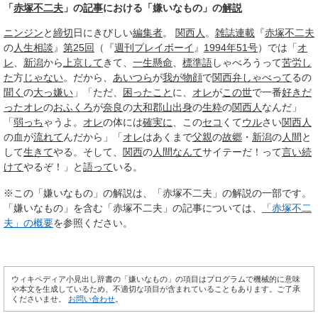
「
赤塚不二夫
」の
記事
における「嫌いなもの」の
解説
ニンジン
と
締切
日にきびしい
編集者
。
関西人
。
雑誌
連載
『
赤塚不二夫
の
人生相談
』
第25回
（『
週刊プレイボーイ
』
1994年
51号
）では「
オ
レ
、
新潟
から
上京して
きて、
一生
懸命
、
標準語
しゃべろうって
苦労し
た
方
じゃない
。だから、
あいつら
が
我が物顔
で
関西弁
しゃべって
るの
聞く
の
大っ嫌い
」「ただ、
困ったこと
に、
オレ
が
この世
で一番
好きだ
った
オレ
の
おふくろ
が
奈良
の
大和郡山
出身
の
生粋
の
関西人
なんだ」
「
弱っち
ゃうよ。
オレ
の体には
確実に
、この
セコ
くて
ウル
さい
関西人
の血が
流れて
んだから」「
オレ
はあくまで
父親
の
故郷
・
新潟
の
人間
と
して
生きて
やる。そして、
関西
の
人間なんて
サイテーだ！って
言い続
けて
やるぞ！」と
語って
いる。
※この「嫌いなもの」の解説は、「赤塚不二夫」の解説の一部です。
「嫌いなもの」を含む「赤塚不二夫」の記事については、
「赤塚不二
夫」の概要
を参照ください。
ウィキペディア小見出し辞書の「嫌いなもの」の項目はプログラムで機械的に意味
や本文を生成しているため、不適切な項目が含まれていることもあります。ご了承
くださいませ。
お問い合わせ
。