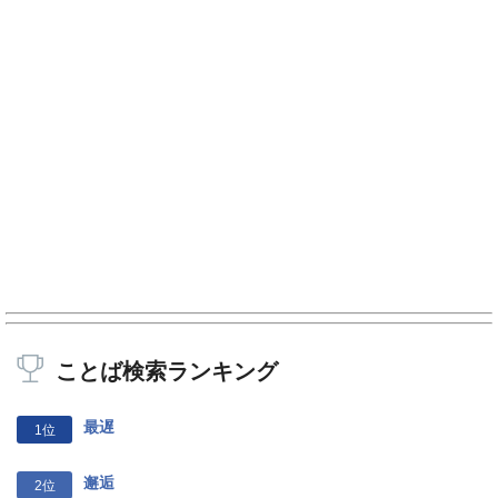
ことば検索ランキング
最遅
1位
邂逅
2位