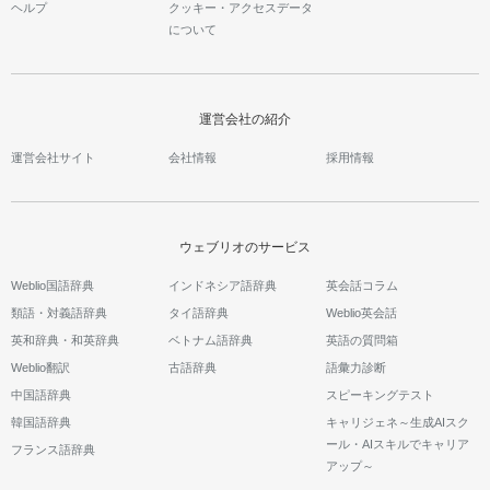
ヘルプ
クッキー・アクセスデータ
について
運営会社の紹介
運営会社サイト
会社情報
採用情報
ウェブリオのサービス
Weblio国語辞典
インドネシア語辞典
英会話コラム
類語・対義語辞典
タイ語辞典
Weblio英会話
英和辞典・和英辞典
ベトナム語辞典
英語の質問箱
Weblio翻訳
古語辞典
語彙力診断
中国語辞典
スピーキングテスト
韓国語辞典
キャリジェネ～生成AIスク
ール・AIスキルでキャリア
フランス語辞典
アップ～