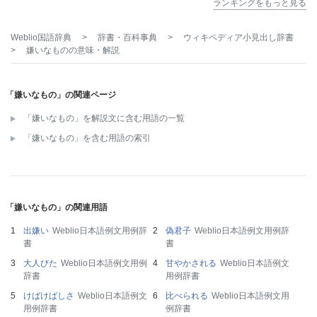
ランキングをもっと見る
Weblio国語辞典
>
辞書・百科事典
>
ウィキペディア小見出し辞書
>
嫌いなもの
の意味・解説
「嫌いなもの」の関連ページ
「嫌いなもの」を解説文に含む用語の一覧
「嫌いなもの」を含む用語の索引
「嫌いなもの」の関連用語
出嫌い
Weblio日本語例文用例辞
偽君子
Weblio日本語例文用例辞
書
書
大人びた
Weblio日本語例文用例
甘やかされる
Weblio日本語例文
辞書
用例辞書
けばけばしさ
Weblio日本語例文
比べられる
Weblio日本語例文用
用例辞書
例辞書