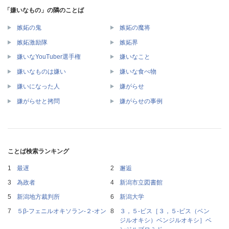
「嫌いなもの」の隣のことば
嫉妬の鬼
嫉妬の魔将
嫉妬激励隊
嫉妬界
嫌いなYouTuber選手権
嫌いなこと
嫌いなものは嫌い
嫌いな食べ物
嫌いになった人
嫌がらせ
嫌がらせと拷問
嫌がらせの事例
ことば検索ランキング
最遅
邂逅
為政者
新潟市立図書館
新潟地方裁判所
新潟大学
５β‐フェニルオキソラン‐２‐オン
３，５‐ビス［３，５‐ビス（ベン
ジルオキシ）ベンジルオキシ］ベ