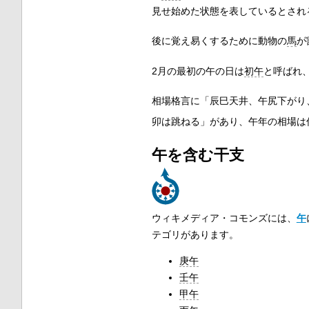
見せ始めた状態を表しているとされ
後に覚え易くするために動物の
馬
が
2月の最初の午の日は
初午
と呼ばれ
相場格言に「辰巳天井、午尻下がり
卯は跳ねる」があり、午年の相場は
午を含む干支
ウィキメディア・コモンズには、
午
テゴリがあります。
庚午
壬午
甲午