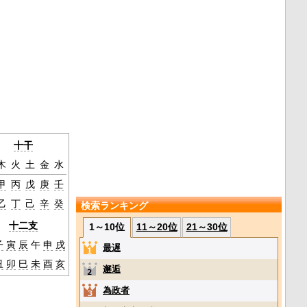
十干
木
火
土
金
水
甲
丙
戊
庚
壬
乙
丁
己
辛
癸
検索ランキング
十二支
1～10位
11～20位
21～30位
子
寅
辰
午
申
戌
最遅
丑
卯
巳
未
酉
亥
邂逅
為政者