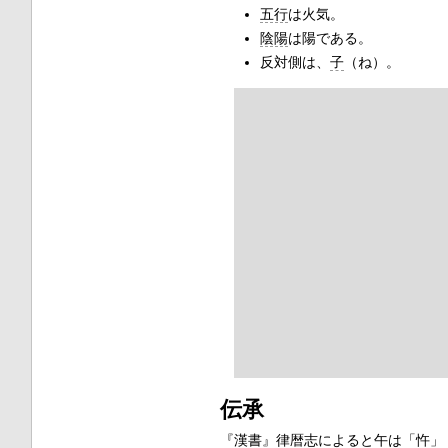
五行
は火気。
陰陽
は陽である。
反対側は、
子
（ね）。
伝承
『
漢書
』律暦志によると午は「忤」