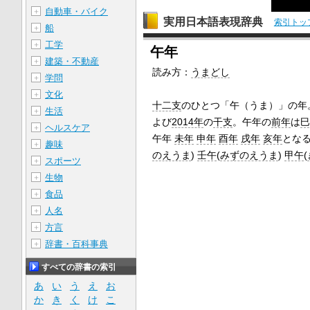
自動車・バイク
＋
実用日本語表現辞典
索引トッ
船
＋
工学
＋
午年
建築・不動産
＋
読み方：
うまどし
学問
＋
文化
＋
十二支
のひとつ「午（うま）」の年
生活
＋
よび
2014年
の
干支
。午年の
前年
は
巳
ヘルスケア
＋
午年
未年
申年
酉年
戌年
亥年
とな
趣味
＋
のえうま
)
壬午
(
みずのえうま
)
甲午
(
スポーツ
＋
生物
＋
食品
＋
人名
＋
方言
＋
辞書・百科事典
＋
すべての辞書の索引
あ
い
う
え
お
か
き
く
け
こ