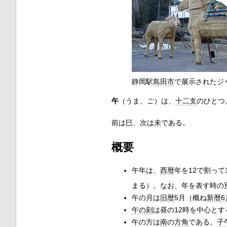
静岡駅
島田市
で展示されたジ
午
（うま、ご）は、
十二支
のひとつ
前は
巳
、次は
未
である。
概要
午年は、
西暦
年を12で割って
まる）。なお、年を表す時の
午の月は
旧暦
5月（概ね
新暦
6
午の刻
は昼の12時を中心とす
午の方は
南
の
方角
である。
子