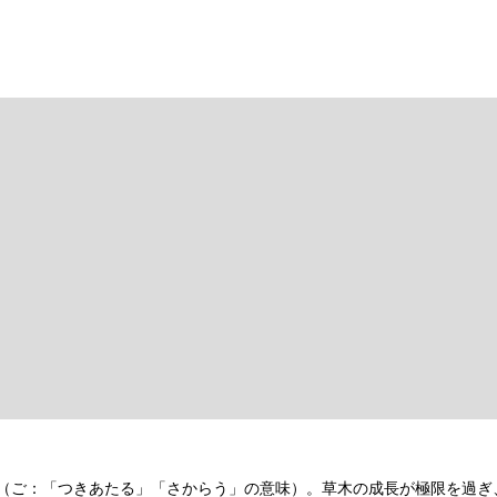
（ご：「つきあたる」「さからう」の意味）。草木の成長が極限を過ぎ