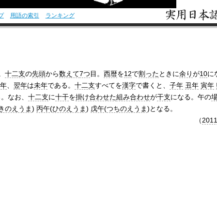
プ
用語の索引
ランキング
。
十二支
の
先頭
から
数えて
7つ
目。
西暦
を
12
で
割った
ときに
余り
が
10
に
年
、
翌年
は
未年
である。
十二支
すべてを
漢字
で書くと、
子年
丑年
寅年
る。なお、
十二支
に
十干
を
掛け合わせた
組み合わせ
が
干支
になる。午の
きのえうま
)
丙午
(
ひのえうま
)
戊午
(
つちのえうま
)となる。
（
201