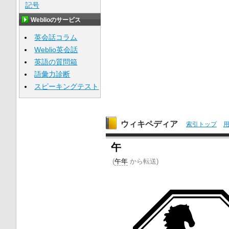
記号
Weblioのサービス
英会話コラム
Weblio英会話
英語の質問箱
語彙力診断
スピーキングテスト
ウィキペディア
索引トップ
午
(
午年
から転送)