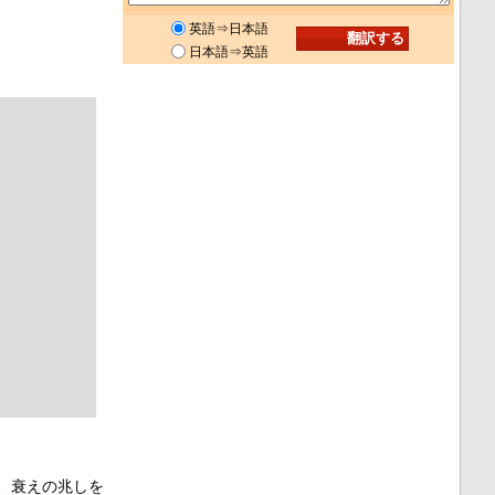
英語⇒日本語
日本語⇒英語
、衰えの兆しを