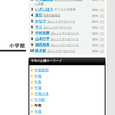
54%
し辞書
3
いざいほう
デジタル大辞泉
|
|
|
|
|
36%
4
衰日
世界宗教用語
|
|
|
|
|
36%
5
かなで
タレントデータベース
|
|
|
|
|
36%
6
サニ
タレントデータベース
|
|
|
|
|
36%
7
中村未華
タレントデータベース
|
|
|
|
|
36%
8
山本行平
タレントデータベース
|
|
|
|
|
36%
9
福西朋美
タレントデータベース
|
|
|
|
|
36%
10
鈴木郁
タレントデータベース
|
|
|
|
|
36%
午年のお隣キーワード
午南新田
午報
午夜
午寝
午尾の滝
午川駅
午年
午後