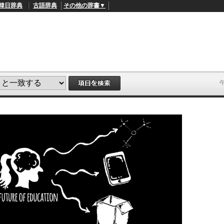
韓日辞典
古語辞典
その他の辞書▼