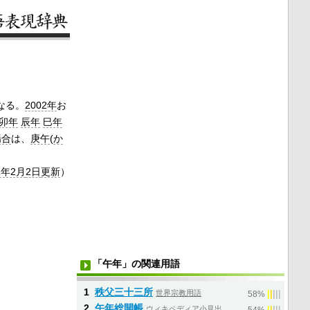
なる。
2002年
お
卯年
辰年
巳年
場合
は、
庚午
(
か
1年2月
2日
更新
）
「午年」の関連用語
1
秩父三十三所
世界宗教用語
|
|
|
|
|
58%
2
午年総開帳
ウィキペディア小見出
|
|
|
|
|