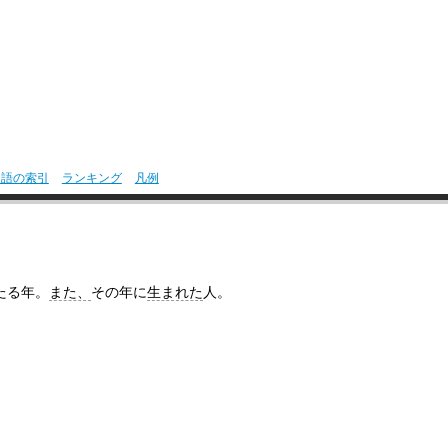
用語の索引
ランキング
凡例
たる年。
また、
その年に
生まれた
人。