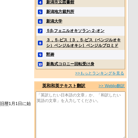
新潟市立図書館
新潟地方裁判所
新潟大学
５β‐フェニルオキソラン‐２‐オン
３，５‐ビス［３，５‐ビス（ベンジルオキ
シ）ベンジルオキシ］ベンジルブロミド
黙祷
新島式コロニー回転受け身
>>もっとランキングを見る
英和和英テキスト翻訳
>> Weblio翻訳
旧暦
1月1日に始