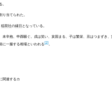
る。
割り当てられた。
、
稲荷社
の
縁日
となっている。
、未辛抱、申酉騒ぐ。戌は笑い、亥固まる、子は繁栄、丑はつまずき、
[
2
]
俗に一服する相場といわれる
。
に関連するカ