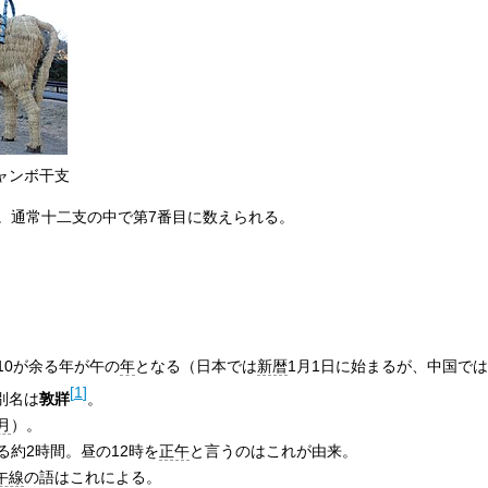
ャンボ干支
。通常十二支の中で第7番目に数えられる。
10が余る年が午の
年
となる（日本では
新暦
1月1日に始まるが、中国では
[
1
]
別名は
敦牂
。
月
）。
る約2時間。昼の12時を
正午
と言うのはこれが由来。
午線
の語はこれによる。