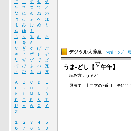
さ
し
す
せ
そ
た
ち
つ
て
と
な
に
ぬ
ね
の
は
ひ
ふ
へ
ほ
ま
み
む
め
も
や
ゆ
よ
ら
り
る
れ
ろ
わ
を
ん
が
ぎ
ぐ
げ
ご
デジタル大辞泉
索引トップ
ざ
じ
ず
ぜ
ぞ
だ
ぢ
づ
で
ど
▽
ば
び
ぶ
べ
ぼ
うま‐どし【
午年】
ぱ
ぴ
ぷ
ぺ
ぽ
読み方：うまどし
Ａ
Ｂ
Ｃ
Ｄ
Ｅ
暦法
で、
十二支
の
7番
目、午に当
Ｆ
Ｇ
Ｈ
Ｉ
Ｊ
Ｋ
Ｌ
Ｍ
Ｎ
Ｏ
Ｐ
Ｑ
Ｒ
Ｓ
Ｔ
Ｕ
Ｖ
Ｗ
Ｘ
Ｙ
Ｚ
１
２
３
４
５
６
７
８
９
０