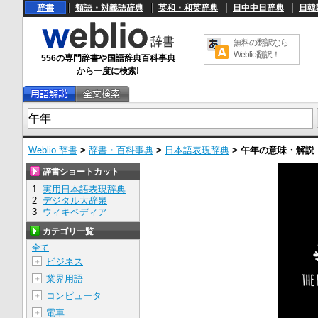
辞書
類語・対義語辞典
英和・和英辞典
日中中日辞典
日韓
無料の翻訳なら
Weblio翻訳！
556の専門辞書や国語辞典百科事典
から一度に検索!
Weblio 辞書
>
辞書・百科事典
>
日本語表現辞典
>
午年
の意味・解説
辞書ショートカット
1
実用日本語表現辞典
2
デジタル大辞泉
3
ウィキペディア
カテゴリ一覧
全て
ビジネス
＋
業界用語
＋
コンピュータ
＋
電車
＋