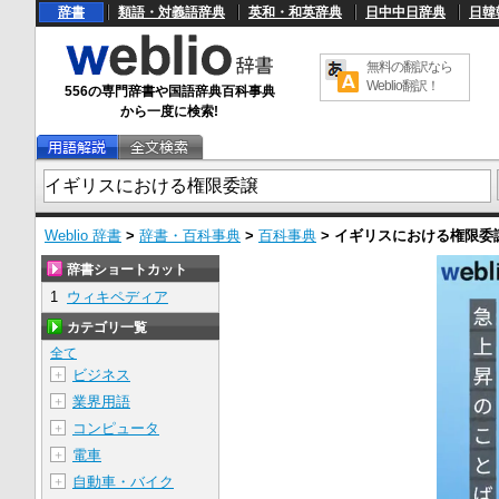
辞書
類語・対義語辞典
英和・和英辞典
日中中日辞典
日韓
無料の翻訳なら
Weblio翻訳！
556の専門辞書や国語辞典百科事典
から一度に検索!
Weblio 辞書
>
辞書・百科事典
>
百科事典
>
イギリスにおける権限委
辞書ショートカット
1
ウィキペディア
カテゴリ一覧
全て
ビジネス
＋
業界用語
＋
コンピュータ
＋
電車
＋
自動車・バイク
＋