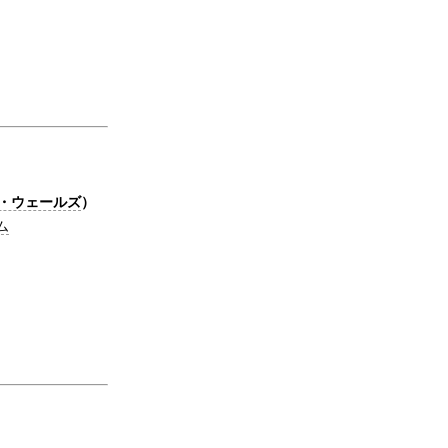
・ウェールズ
）
ム