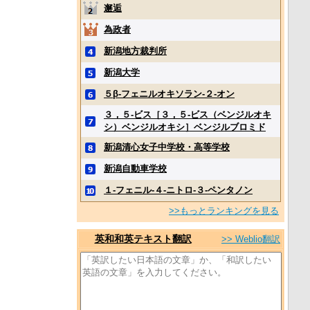
邂逅
為政者
新潟地方裁判所
新潟大学
５β‐フェニルオキソラン‐２‐オン
３，５‐ビス［３，５‐ビス（ベンジルオキ
シ）ベンジルオキシ］ベンジルブロミド
新潟清心女子中学校・高等学校
新潟自動車学校
１‐フェニル‐４‐ニトロ‐３‐ペンタノン
>>もっとランキングを見る
英和和英テキスト翻訳
>> Weblio翻訳