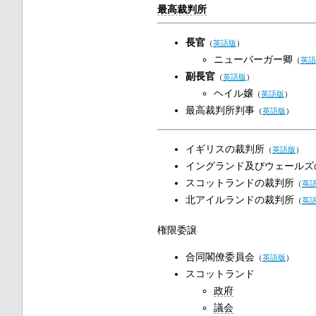
最高裁判所
長官
（
英語版
）
ニューバーガー卿
（
英語
副長官
（
英語版
）
ヘイル嬢
（
英語版
）
最高裁判所判事
（
英語版
）
イギリスの裁判所
（
英語版
）
イングランド及びウェールズ
スコットランドの裁判所
（
英
北アイルランドの裁判所
（
英
権限委譲
合同閣僚委員会
（
英語版
）
スコットランド
政府
議会