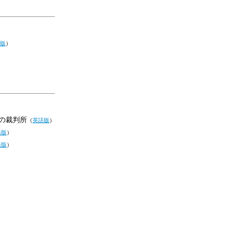
版
）
の裁判所
（
英語版
）
語版
）
語版
）