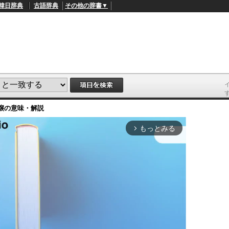
韓日辞典
古語辞典
その他の辞書▼
譲
の意味・解説
もっとみる
arrow_forward_ios