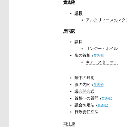
貴族院
議長
アルクリィースのマク
庶民院
議長
リンジー・ホイル
影の首相
（
英語版
）
キア・スターマー
陛下の野党
影の内閣
（
英語版
）
議会開会式
首相への質問
（
英語版
）
議会制定法
（
英語版
）
行政委任立法
司法府