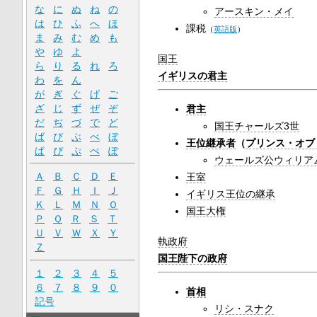
な
に
ぬ
ね
の
アースキン・メイ
は
ひ
ふ
へ
ほ
課税
（
英語版
）
ま
み
む
め
も
や
ゆ
よ
国王
ら
り
る
れ
ろ
イギリスの君主
わ
を
ん
が
ぎ
ぐ
げ
ご
ざ
じ
ず
ぜ
ぞ
君主
だ
ぢ
づ
で
ど
国王チャールズ3世
ば
び
ぶ
べ
ぼ
王位継承者
（
プリンス・オブ
ぱ
ぴ
ぷ
ぺ
ぽ
ウェールズ公ウィリア
Ａ
Ｂ
Ｃ
Ｄ
Ｅ
王室
Ｆ
Ｇ
Ｈ
Ｉ
Ｊ
イギリス王位の継承
Ｋ
Ｌ
Ｍ
Ｎ
Ｏ
国王大権
Ｐ
Ｑ
Ｒ
Ｓ
Ｔ
Ｕ
Ｖ
Ｗ
Ｘ
Ｙ
執政府
Ｚ
国王陛下の政府
１
２
３
４
５
６
７
８
９
０
首相
記号
リシ・スナク