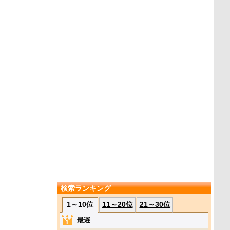
検索ランキング
1～10位
11～20位
21～30位
最遅