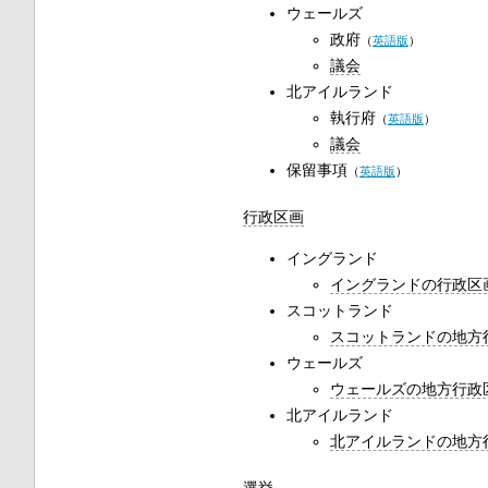
ウェールズ
政府
（
英語版
）
議会
北アイルランド
執行府
（
英語版
）
議会
保留事項
（
英語版
）
行政区画
イングランド
イングランドの行政区
スコットランド
スコットランドの地方
ウェールズ
ウェールズの地方行政
北アイルランド
北アイルランドの地方
選挙