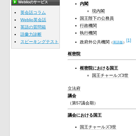
Weblioのサービス
内閣
現内閣
英会話コラム
国王陛下の公務員
Weblio英会話
行政機関
英語の質問箱
執行機関
語彙力診断
[1]
スピーキングテスト
政府外公共機関
（
英語版
）
枢密院
枢密院における国王
国王チャールズ3世
立法府
議会
（第57議会期）
議会における国王
国王チャールズ3世