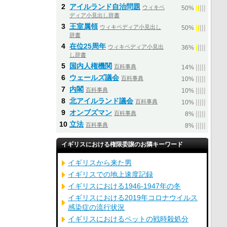
2
アイルランド自治問題
ウィキペ
|
|
|
|
|
50%
ディア小見出し辞書
3
王室属領
ウィキペディア小見出し
|
|
|
|
|
50%
辞書
4
在位25周年
ウィキペディア小見出
|
|
|
|
|
36%
し辞書
5
国内人権機関
百科事典
|
|
|
|
|
14%
6
ウェールズ議会
百科事典
|
|
|
|
|
10%
7
内閣
百科事典
|
|
|
|
|
10%
8
北アイルランド議会
百科事典
|
|
|
|
|
10%
9
オンブズマン
百科事典
|
|
|
|
|
8%
10
立法
百科事典
|
|
|
|
|
8%
イギリスにおける権限委譲のお隣キーワード
イギリスから来た男
イギリスでの地上速度記録
イギリスにおける1946-1947年の冬
イギリスにおける2019年コロナウイルス
感染症の流行状況
イギリスにおけるペットの戦時殺処分