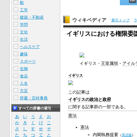
船
＋
工学
＋
建築・不動産
＋
ウィキペディア
索引トップ
学問
＋
文化
＋
イギリスにおける権限委
生活
＋
ヘルスケア
＋
趣味
＋
スポーツ
＋
イギリス・
王室属領
・
アイル
生物
＋
イギリス
食品
＋
人名
＋
方言
＋
この記事は
辞書・百科事典
＋
イギリスの政治と政府
に関する記事群の一部である。
すべての辞書の索引
憲法
あ
い
う
え
お
か
き
く
け
こ
憲法
さ
し
す
せ
そ
内閣執務提要
た
ち
つ
て
と
（
英語版
）