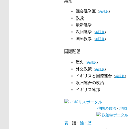
議会選挙区
（
英語版
）
政党
最新選挙
次回選挙
（
英語版
）
国民投票
（
英語版
）
国際関係
歴史
（
英語版
）
外交政策
（
英語版
）
イギリスと国際連合
（
英語版
）
欧州連合の政治
イギリス連邦
イギリスポータル
他国の政治
地図
政治学ポータル
表
話
編
歴