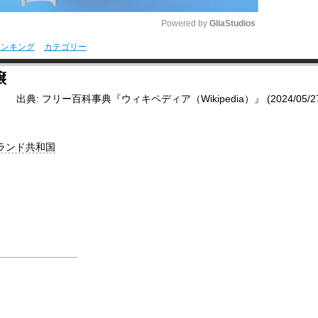
Powered by 
GliaStudios
ランキング
カテゴリー
M
譲
u
出典: フリー百科事典『ウィキペディア（Wikipedia）』 (2024/05/27 0
t
e
ランド共和国