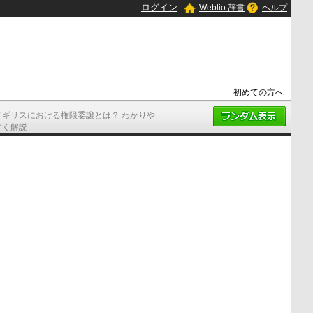
ログイン
Weblio 辞書
ヘルプ
初めての方へ
イギリスにおける権限委譲とは？ わかりや
すく解説