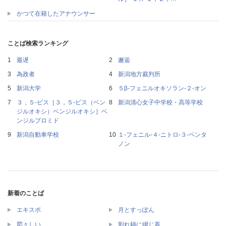
かつて在籍したアナウンサー
ことば検索ランキング
最遅
邂逅
為政者
新潟地方裁判所
新潟大学
５β‐フェニルオキソラン‐２‐オン
３，５‐ビス［３，５‐ビス（ベン
新潟清心女子中学校・高等学校
ジルオキシ）ベンジルオキシ］ベ
ンジルブロミド
新潟自動車学校
１‐フェニル‐４‐ニトロ‐３‐ペンタ
ノン
新着のことば
エキスポ
月とすっぽん
図々しい
割れ鍋に綴じ蓋