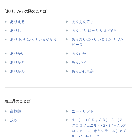
「あり、か」の隣のことば
ありえる
ありえんてぃ
ありお
あり おり はべり いますがり
ありおりはべりいまそかり ワン
あり おり はべり いまそかり
ピース
ありかい
ありかた
ありかど
ありかべ
ありかわ
ありかわ真奈
急上昇のことば
高物師
ニー・リフト
１‐［［（２Ｓ，３Ｒ）‐３‐（２‐
反映
クロロフェニル）‐２‐（４‐フルオ
ロフェニル）オキシラニル］メチ
ル］‐１Ｈ‐１，２，…