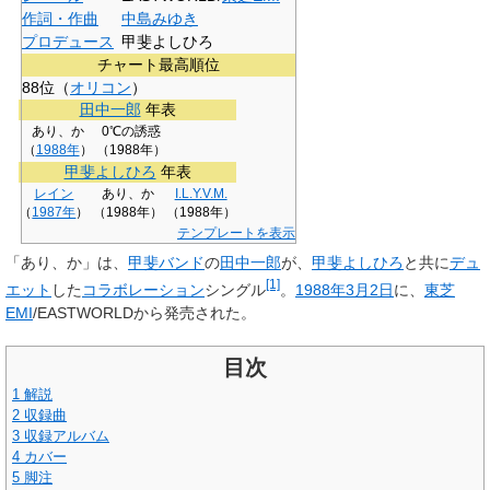
作詞・作曲
中島みゆき
プロデュース
甲斐よしひろ
チャート最高順位
88位（
オリコン
）
田中一郎
年表
あり、か
0℃の誘惑
（
1988年
）
（1988年）
甲斐よしひろ
年表
レイン
あり、か
I.L.Y.V.M.
（
1987年
）
（1988年）
（1988年）
テンプレートを表示
「
あり、か
」は、
甲斐バンド
の
田中一郎
が、
甲斐よしひろ
と共に
デュ
[1]
エット
した
コラボレーション
シングル
。
1988年
3月2日
に、
東芝
EMI
/EASTWORLDから発売された。
目次
1
解説
2
収録曲
3
収録アルバム
4
カバー
5
脚注