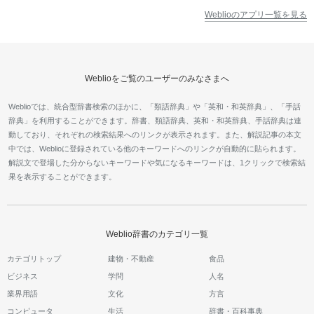
Weblioのアプリ一覧を見る
Weblioをご覧のユーザーのみなさまへ
Weblioでは、統合型辞書検索のほかに、「類語辞典」や「英和・和英辞典」、「手話
辞典」を利用することができます。辞書、類語辞典、英和・和英辞典、手話辞典は連
動しており、それぞれの検索結果へのリンクが表示されます。また、解説記事の本文
中では、Weblioに登録されている他のキーワードへのリンクが自動的に貼られます。
解説文で登場した分からないキーワードや気になるキーワードは、1クリックで検索結
果を表示することができます。
Weblio辞書のカテゴリ一覧
カテゴリトップ
建物・不動産
食品
ビジネス
学問
人名
業界用語
文化
方言
コンピュータ
生活
辞書・百科事典