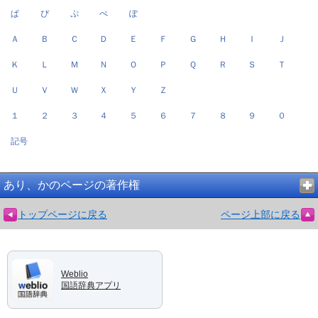
ぱ
ぴ
ぷ
ぺ
ぽ
Ａ
Ｂ
Ｃ
Ｄ
Ｅ
Ｆ
Ｇ
Ｈ
Ｉ
Ｊ
Ｋ
Ｌ
Ｍ
Ｎ
Ｏ
Ｐ
Ｑ
Ｒ
Ｓ
Ｔ
Ｕ
Ｖ
Ｗ
Ｘ
Ｙ
Ｚ
１
２
３
４
５
６
７
８
９
０
記号
あり、かのページの著作権
トップページに戻る
ページ上部に戻る
Weblio
国語辞典アプリ