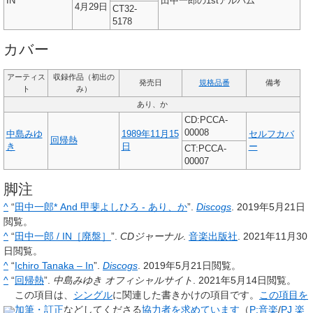
IN
田中一郎の1stアルバム
4月29日
CT32-
5178
カバー
アーティス
収録作品（初出の
発売日
規格品番
備考
ト
み）
あり、か
CD:PCCA-
00008
中島みゆ
1989年
11月15
セルフカバ
回帰熱
き
日
ー
CT:PCCA-
00007
脚注
^
“
田中一郎* And 甲斐よしひろ - あり、か
”.
Discogs
.
2019年5月21日
閲覧。
^
“
田中一郎 / IN［廃盤］
”.
CDジャーナル
.
音楽出版社
.
2021年11月30
日
閲覧。
^
“
Ichiro Tanaka – In
”.
Discogs
.
2019年5月21日
閲覧。
^
“
回帰熱
”.
中島みゆき オフィシャルサイト
.
2021年5月14日
閲覧。
この項目は、
シングル
に関連した
書きかけの項目
です。
この項目を
加筆・訂正
などしてくださる
協力者を求めています
（
P:音楽
/
PJ 楽