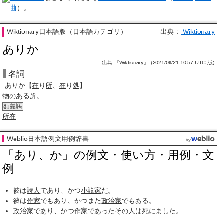
曲
）。
Wiktionary日本語版（日本語カテゴリ）
出典：
Wiktionary
ありか
出典:『Wiktionary』 (2021/08/21 10:57 UTC 版)
名詞
ありか
【
在
り
所
、
在
り
処
】
物の
ある所。
類義語
所在
Weblio日本語例文用例辞書
「あり、か」の例文・使い方・用例・文
例
彼は
詩人
であり、かつ
小説家
だ。
彼は
作家
でもあり、かつまた
政治家
でもある。
政治家
であり、かつ
作家
であった
その人
は
死にました
。