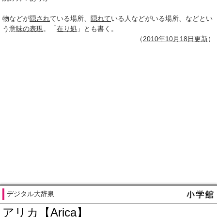
物などが
隠され
ている場所、
隠れて
いる人などがいる場所、などとい
う意
味の表現
。「
在り処
」とも書く。
（
2010年10月
18日
更新
）
デジタル大辞泉
アリカ【Arica】