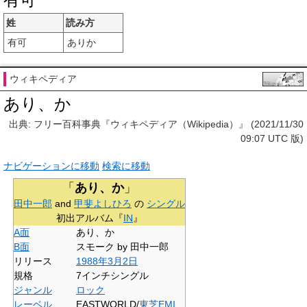
姓
読み方
有可
ありか
ウィキペディア
あり、か
出典: フリー百科事典『ウィキペディア（Wikipedia）』 (2021/11/30
09:07 UTC 版)
ナビゲーションに移動
検索に移動
「
あり、か
」
田中一郎
and
甲斐よしひろ
の
シングル
初出アルバム『
IN
』
A面
あり、か
B面
スモーク by 田中一郎
リリース
1988年
3月2日
規格
7インチシングル
ジャンル
ロック
レーベル
EASTWORLD/
東芝EMI