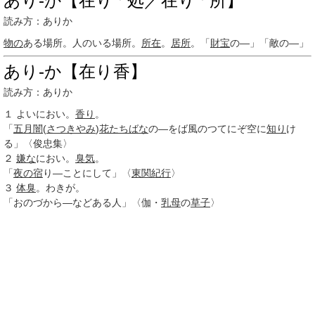
あり‐か【在り
処／在り
所】
読み方：ありか
物の
ある場所。人のいる場所。
所在
。
居所
。「
財宝
の―」「敵の―」
あり‐か【在り香】
読み方：ありか
１
よいにおい。
香り
。
「
五月闇
(
さつきやみ
)
花たちばな
の―をば風のつてにぞ空に
知り
け
る」〈俊忠集〉
２
嫌な
におい。
臭気
。
「
夜の宿
り―ことにして」〈
東関紀行
〉
３
体臭
。わきが。
「おのづから―などある人」〈伽・
乳母
の
草子
〉