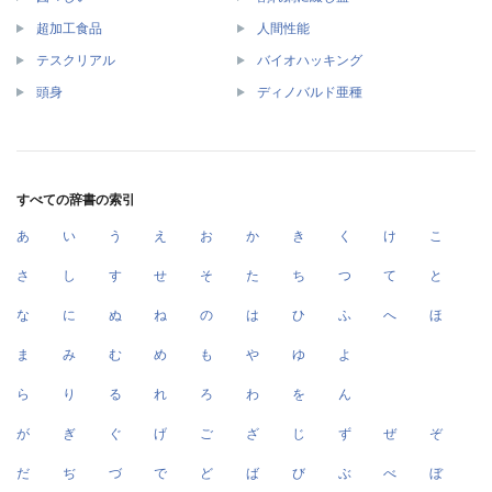
超加工食品
人間性能
テスクリアル
バイオハッキング
頭身
ディノバルド亜種
すべての辞書の索引
あ
い
う
え
お
か
き
く
け
こ
さ
し
す
せ
そ
た
ち
つ
て
と
な
に
ぬ
ね
の
は
ひ
ふ
へ
ほ
ま
み
む
め
も
や
ゆ
よ
ら
り
る
れ
ろ
わ
を
ん
が
ぎ
ぐ
げ
ご
ざ
じ
ず
ぜ
ぞ
だ
ぢ
づ
で
ど
ば
び
ぶ
べ
ぼ