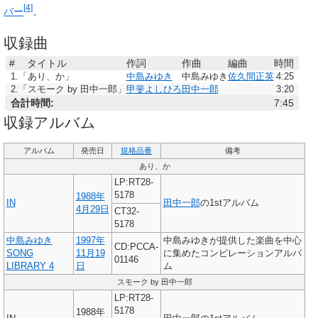
[4]
バー
。
収録曲
#
タイトル
作詞
作曲
編曲
時間
1.
「あり、か」
中島みゆき
中島みゆき
佐久間正英
4:25
2.
「スモーク by 田中一郎」
甲斐よしひろ
田中一郎
3:20
合計時間:
7:45
収録アルバム
アルバム
発売日
規格品番
備考
あり、か
LP:RT28-
5178
1988年
IN
田中一郎
の1stアルバム
4月29日
CT32-
5178
中島みゆき
1997年
中島みゆきが提供した楽曲を中心
CD:PCCA-
SONG
11月19
に集めたコンピレーションアルバ
01146
LIBRARY 4
日
ム
スモーク by 田中一郎
LP:RT28-
5178
1988年