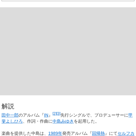
解説
[2]
[3]
田中一郎
のアルバム『
IN
』
先行シングルで、プロデューサーに
甲
斐よしひろ
、作詞・作曲に
中島みゆき
を起用した。
楽曲を提供した中島は、
1989年
発売アルバム『
回帰熱
』にて
セルフカ