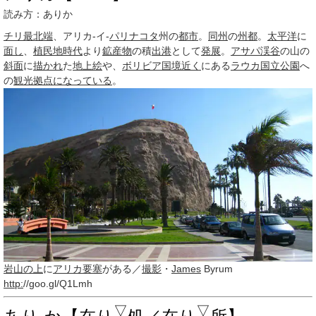
読み方：ありか
チリ
最北端
、アリカ‐イ‐
パリナコタ
州の
都市
。
同州
の
州都
。
太平洋
に
面し
、
植民地時代
より
鉱産物
の積
出港
として
発展
。
アサパ渓谷
の山の
斜面
に
描かれ
た
地上絵
や、
ボリビア
国境
近く
にある
ラウカ国立公園
へ
の
観光
拠点
になっている
。
岩山
の上
に
アリカ要塞
がある／
撮影
・
James
Byrum
http:
//goo.gl/Q1Lmh
▽
▽