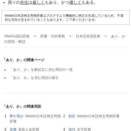
我々の
先生
は
厳しく
もあり、かつ
優しく
もある。
Weblio日本語例文用例辞書はプログラムで機械的に例文を生成しているため、不適
切な項目が含まれていることもあります。ご了承くださいませ。
Weblio国語辞典
>
辞書・百科事典
>
日本語表現辞典
>
あり、か
の意味・解説
「あり、か」の関連ページ
「あり、か」を解説文に含む用語の一覧
「あり、か」を含む用語の索引
「あり、か」の関連用語
夢か現か
Weblio日本語例文用例
抄訳
Weblio日本語例文用例辞書
辞書
直齋
美術人名辞典
加代
名字辞典