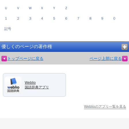
Ｕ
Ｖ
Ｗ
Ｘ
Ｙ
Ｚ
１
２
３
４
５
６
７
８
９
０
記号
優しくのページの著作権
トップページに戻る
ページ上部に戻る
Weblio
国語辞典アプリ
Weblioのアプリ一覧を見る