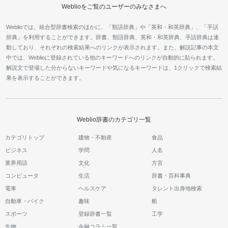
Weblioをご覧のユーザーのみなさまへ
Weblioでは、統合型辞書検索のほかに、「類語辞典」や「英和・和英辞典」、「手話
辞典」を利用することができます。辞書、類語辞典、英和・和英辞典、手話辞典は連
動しており、それぞれの検索結果へのリンクが表示されます。また、解説記事の本文
中では、Weblioに登録されている他のキーワードへのリンクが自動的に貼られます。
解説文で登場した分からないキーワードや気になるキーワードは、1クリックで検索結
果を表示することができます。
Weblio辞書のカテゴリ一覧
カテゴリトップ
建物・不動産
食品
ビジネス
学問
人名
業界用語
文化
方言
コンピュータ
生活
辞書・百科事典
電車
ヘルスケア
タレント出身地検索
自動車・バイク
趣味
船
スポーツ
登録辞書一覧
工学
生物
金融コラム一覧