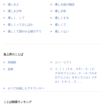
優しき人
優しき姫の物語
優しき少年
優しき歌
優しく、して
優しくする
優しくって少しばか
優しくて
優しくて隠やかな瞳の下で
優しくない
急上昇のことば
高物師
ニー・リフト
１‐［［（２Ｓ，３Ｒ）‐３‐（２‐
反映
クロロフェニル）‐２‐（４‐フルオ
ロフェニル）オキシラニル］メチ
ル］‐１Ｈ‐１，２，…
かつて在籍したアナウンサー
ことば検索ランキング