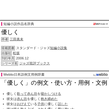
短編小説作品名辞典
優しく
三田
真未
作者
スタンダード・ジャズ
短編小説集
収載図書
松坂
出版社
2006.12
刊行年月
ジャズ批評
ブックス
シリーズ名
Weblio日本語例文用例辞書
「優しく」の例文・使い方・用例・文例
優しく
歌って
赤ん坊
を
寝かしつける
彼女は
赤ん坊
を優しく
抱き締めた
彼女は
おびえて
いる
子供
に優しく
話した