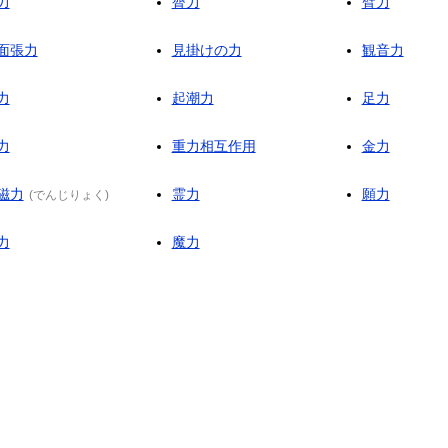
力
膂力
臂力
面張力
見掛けの力
観音力
力
起潮力
足力
力
重力相互作用
金力
磁力
霊力
願力
(
でんじりょく
)
力
魔力