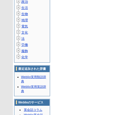
政治
生活
生物
地理
電気
文化
法
労働
服飾
化学
最近追加された辞書
Weblio実用類語辞
典
Weblio実用英語辞
典
Weblioのサービス
英会話コラム