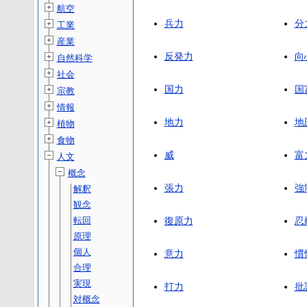
航空
兵力
分
工業
産業
反発力
向
自然科学
社会
国力
国
宗教
情報
地力
地
植物
食物
威
富
人文
概念
張力
強
解釈
観念
転回
復原力
忍
原理
個人
意力
慣
合理
実現
打力
批
対概念