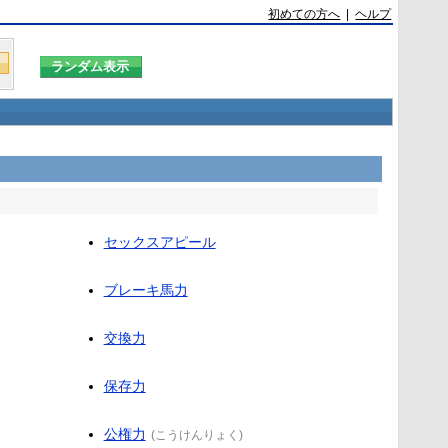
初めての方へ
|
ヘルプ
セックスアピール
ブレーキ馬力
交換力
保存力
公権力
(
こうけんりょく
)