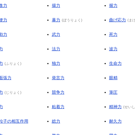
進力
揚力
握力
便力
暴力
曲げ応力
(
ぼうりょく
)
(
ま
動力
武力
死力
力
法力
波力
力
独力
生命力
(
ふりょく
)
面張力
発言力
眼精
力
競争力
筆圧
(
じりょく
)
力
粘着力
精神力
(
せい
粒子の相互作用
総力
耐久力