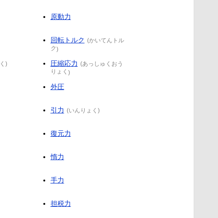
原動力
回転トルク
(
かいてんトル
ク
)
圧縮応力
く
)
(
あっしゅくおう
りょく
)
外圧
引力
(
いんりょく
)
復元力
惰力
手力
担税力