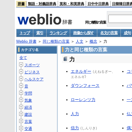
辞書
類語・対義語辞典
英和・和英辞典
日中中日辞典
日韓韓日辞
同じ種類の言葉
トップ
索引
ランキング
画像から探す
名文の言葉
成句
Weblio 辞書
＞
同じ種類の言葉
＞
人文
＞
概念
＞ 力
力と同じ種類の言葉
カテゴリ名
全て
力
スポーツ
エネルギー
コ
(
えねるぎー
、
ビジネス
)
エネルギ
ヘルスケア
ダウンフォース
パ
音
学問
ローレンツ力
一
気象
経済
人力
仏
建設
言葉
信力
偶
(
しんりき
)
交通