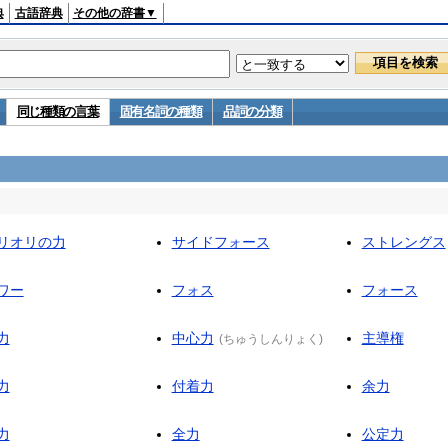
典
古語辞典
その他の辞書▼
同じ種類の言葉
固有名詞の種類
品詞の分類
リオリの力
サイドフォース
ストレングス
ワー
フォス
フォース
力
中心力
主導権
(
ちゅうしんりょく
)
力
付着力
余力
力
全力
公定力