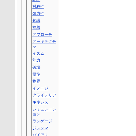
対称性
弾力性
知識
撞着
アプローチ
アーキテクチ
ャ
イズム
能力
破壊
標準
物界
イメージ
クライテリア
キネシス
シミュレーシ
ョン
ランゲージ
ジレンマ
バイアス