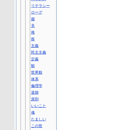
リテラシー
ローグ
握
見
推
咎
主義
民主主義
定義
観
世界観
体系
倫理学
道徳
原則
いいこと
魂
たましい
この世