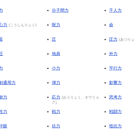
力
分子間力
千人力
心力
呪力
命
(
こうしんりょく
)
富
圧
圧力
(
あつりょ
圧
地肩
外力
力
小力
平行力
制通用力
弾力
影響力
耐力
応力
思考力
(
おうりょく
、
オウリョ
ク
)
性力
戦力
戦闘力
評眼
抗力
抵抗力