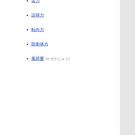
蛮力
説得力
転向力
防衛体力
風荷重
(
かぜかじゅう
)