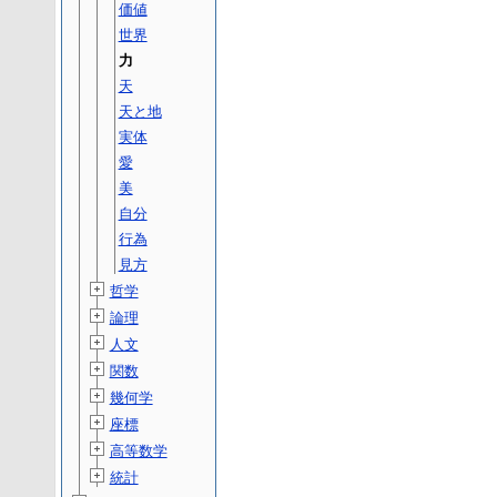
価値
世界
力
天
天と地
実体
愛
美
自分
行為
見方
哲学
論理
人文
関数
幾何学
座標
高等数学
統計