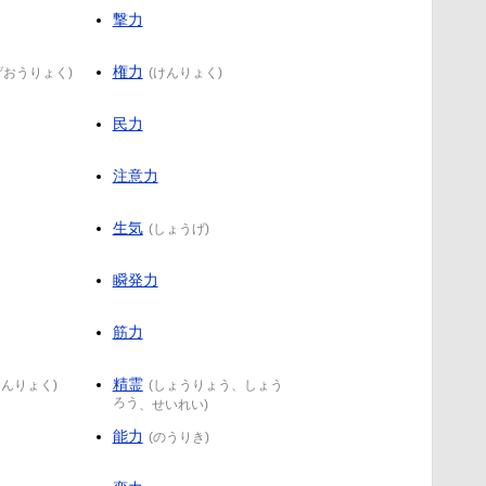
撃力
権力
げおうりょく
)
(
けんりょく
)
民力
注意力
生気
(
しょうげ
)
瞬発力
筋力
精霊
しんりょく
)
(
しょうりょう
、
しょう
ろう
、
せいれい
)
能力
(
のうりき
)