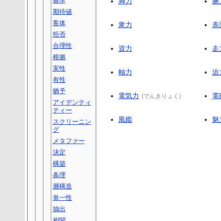
基準
脚力
腕
期待値
客体
衆力
表
拒否
合理性
資力
走
根拠
実性
軸力
迫
有性
猶予
電気力
電
(
でんきりょく
)
アイデンティ
ティー
風鑑
魅
スクリーニン
グ
メタファー
決定
構築
条理
層構造
単一性
抽出
相関