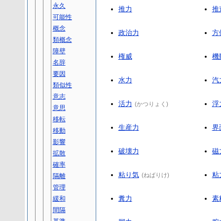
永久
推力
推
可能性
概念
政治力
方
類概念
障壁
権威
機
名辞
要因
水力
汽
類似性
意志
活力
浮
(
かつりょく
)
意思
移転
生産力
界
移動
影響
破壊力
磁
拡散
確率
粘り気
粘
(
ねばりけ
)
隔離
管理
糞力
素
緩和
間隔