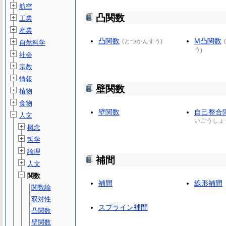
航空
凸関数
工業
産業
凸関数
M凸関数
(
とつかんすう
)
(
自然科学
う
)
社会
宗教
情報
壁関数
植物
食物
壁関数
自己整合
人文
いごうしょ
概念
哲学
論理
補間
人文
関数
補間
線形補間
関数論
双対性
スプライン補間
凸関数
壁関数