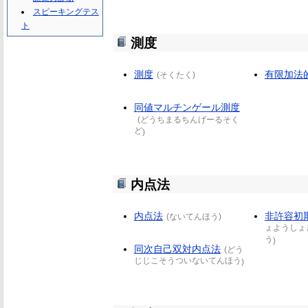
スピーキングテス
ト
測度
測度
有限加法
(
そくたく
)
同値マルチンゲール測度
(
どうちまるちんげーるそく
ど
)
内点法
内点法
非許容初
(
ないてんほう
)
ょようしょ
う
)
同次自己双対内点法
(
どう
じじこそうついないてんほう
)