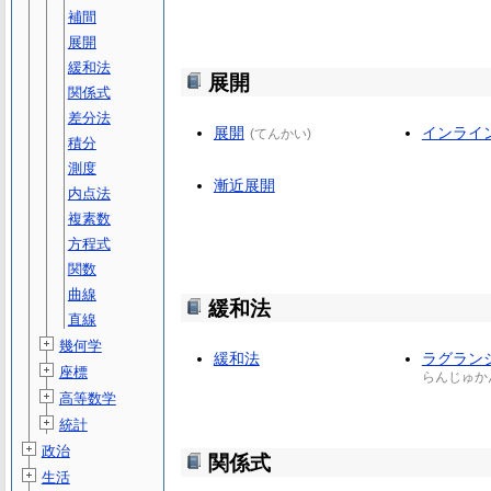
補間
展開
緩和法
展開
関係式
差分法
展開
インライ
(
てんかい
)
積分
測度
漸近展開
内点法
複素数
方程式
関数
曲線
緩和法
直線
幾何学
緩和法
ラグラン
座標
らんじゅか
高等数学
統計
政治
関係式
生活