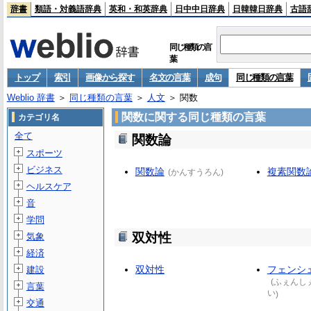
辞書
類語・対義語辞典
英和・和英辞典
日中中日辞典
日韓韓日辞典
古語
同じ種類の言
葉
トップ
索引
画像から探す
名文の言葉
成句
同じ種類の言葉
Weblio 辞書
＞
同じ種類の言葉
＞
人文
＞ 関数
関数に関する同じ種類の言葉
カテゴリ名
全て
関数論
スポーツ
ビジネス
関数論
複素関数
(
かんすうろん
)
ヘルスケア
音
学問
双対性
気象
経済
双対性
フェンシ
建設
(
ふぇんし
言葉
い
)
交通