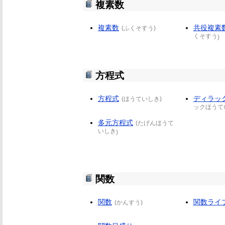
複素数
複素数
共役複素
(
ふくそすう
)
くそすう
)
方程式
方程式
ディラッ
(
ほうていしき
)
ックほうて
多元方程式
(
たげんほうて
いしき
)
関数
関数
関数ライ
(
かんすう
)