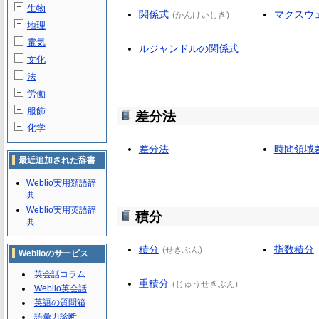
生物
関係式
マクスウ
(
かんけいしき
)
地理
電気
ルジャンドルの関係式
文化
法
労働
服飾
差分法
化学
差分法
時間領域
最近追加された辞書
Weblio実用類語辞
典
Weblio実用英語辞
積分
典
積分
指数積分
(
せきぶん
)
Weblioのサービス
英会話コラム
重積分
(
じゅうせきぶん
)
Weblio英会話
英語の質問箱
語彙力診断