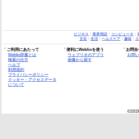
ビジネス
｜
業界用語
｜
コンピュータ
｜
文化
｜
生活
｜
ヘルスケア
｜
趣味
｜
ス
ご利用にあたって
便利にWeblioを使う
お問合
Weblio辞書とは
ウェブリオのアプリ
お問
検索の仕方
画像から探す
ヘルプ
利用規約
プライバシーポリシー
クッキー・アクセスデータ
について
©2026