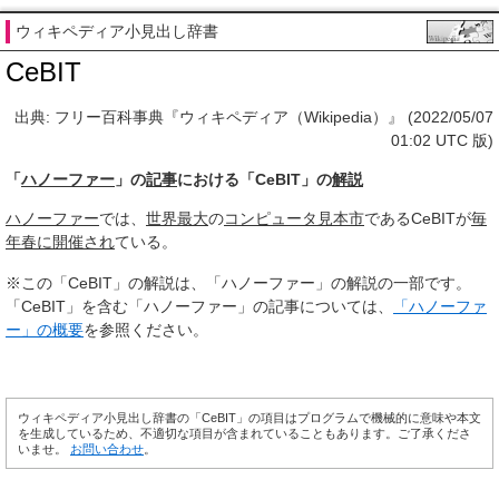
ウィキペディア小見出し辞書
CeBIT
出典: フリー百科事典『ウィキペディア（Wikipedia）』 (2022/05/07
01:02 UTC 版)
「
ハノーファー
」の
記事
における「CeBIT」の
解説
ハノーファー
では、
世界最大
の
コンピュータ
見本市
であるCeBITが
毎
年
春に
開催され
ている。
※この「CeBIT」の解説は、「ハノーファー」の解説の一部です。
「CeBIT」を含む「ハノーファー」の記事については、
「ハノーファ
ー」の概要
を参照ください。
ウィキペディア小見出し辞書の「CeBIT」の項目はプログラムで機械的に意味や本文
を生成しているため、不適切な項目が含まれていることもあります。ご了承くださ
いませ。
お問い合わせ
。