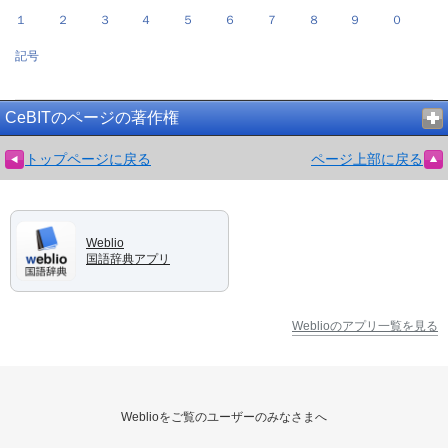
１
２
３
４
５
６
７
８
９
０
記号
CeBITのページの著作権
トップページに戻る
ページ上部に戻る
Weblio
国語辞典アプリ
Weblioのアプリ一覧を見る
Weblioをご覧のユーザーのみなさまへ