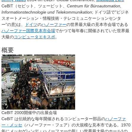
CeBIT
（セビット、ツェービット、
Ce
ntrum für
B
üroautomation,
I
nformationstechnologie und
T
elekommunikation
; ドイツ語で"ビジネ
スオートメーション・情報技術・テレコミュニケーションセンタ
ー"の意)は、
ドイツ
の
ハノーファー
の世界最大級の見本市会場である
ハノーファー国際見本市会場
でかつて毎年春に開催されていた世界最
大級の
コンピュータ
エキスポ
。
概要
CeBIT 2000開催中の出展会場
CeBIT は伝統的な毎年開催されるコンピューター部品の
ハノーファ
ー・メッセ
（ハノーファー・フェア）の大規模な見本市である。1970
年にメッセゲレンデ・ハノーファーの新しい世界最大級のホール1の