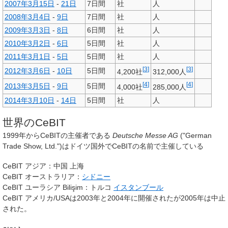
2007年
3月15日
-
21日
7日間
社
人
2008年
3月4日
-
9日
7日間
社
人
2009年
3月3日
-
8日
6日間
社
人
2010年
3月2日
-
6日
5日間
社
人
2011年
3月1日
-
5日
5日間
社
人
[
3
]
[
3
]
2012年
3月6日
-
10日
5日間
4,200社
312,000人
[
4
]
[
4
]
2013年
3月5日
-
9日
5日間
4,000社
285,000人
2014年
3月10日
-
14日
5日間
社
人
世界のCeBIT
1999年からCeBITの主催者である
Deutsche Messe AG
("German
Trade Show, Ltd.")はドイツ国外でCeBITの名前で主催している
CeBIT アジア：中国 上海
CeBIT オーストラリア：
シドニー
CeBIT ユーラシア Bilişim：トルコ
イスタンブール
CeBIT アメリカ/USAは2003年と2004年に開催されたが2005年は中止
された。