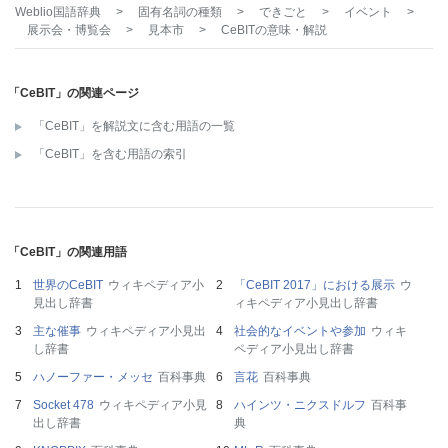
Weblio国語辞典
>
固有名詞の種類
>
できごと
>
イベント
>
展示会・博覧会
>
見本市
>
CeBIT
の意味・解説
「CeBIT」の関連ページ
「CeBIT」を解説文に含む用語の一覧
「CeBIT」を含む用語の索引
「CeBIT」の関連用語
世界のCeBIT
ウィキペディア小
「CeBIT 2017」における展示
ウ
見出し辞書
ィキペディア小見出し辞書
主な催事
ウィキペディア小見出
社会的なイベントや参加
ウィキ
し辞書
ペディア小見出し辞書
ハノーファー・メッセ
百科事典
言花
百科事典
Socket 478
ウィキペディア小見
ハインツ・ニクスドルフ
百科事
出し辞書
典