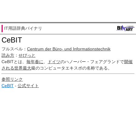
IT用語辞典バイナリ
CeBIT
フルスペル：
Centrum der Büro- und Informationstechnik
読み方
：
せびっと
CeBIT
とは、
毎年
春に
、
ドイツ
のハノーバー・フェアグランドで
開催
される
世界最大
級のコンピュータエキスポの名称である。
参照リンク
CeBIT
-
公式サイト