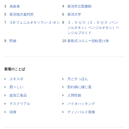
為政者
新潟市立図書館
新潟地方裁判所
新潟大学
５β‐フェニルオキソラン‐２‐オン
３，５‐ビス［３，５‐ビス（ベン
ジルオキシ）ベンジルオキシ］ベ
ンジルブロミド
黙祷
新島式コロニー回転受け身
新着のことば
エキスポ
月とすっぽん
図々しい
割れ鍋に綴じ蓋
超加工食品
人間性能
テスクリアル
バイオハッキング
頭身
ディノバルド亜種