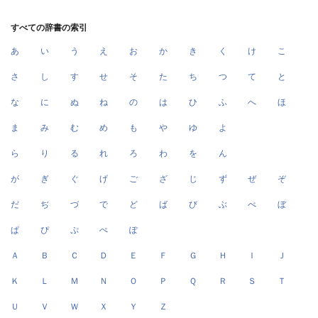
すべての辞書の索引
あ
い
う
え
お
か
き
く
け
こ
さ
し
す
せ
そ
た
ち
つ
て
と
な
に
ぬ
ね
の
は
ひ
ふ
へ
ほ
ま
み
む
め
も
や
ゆ
よ
ら
り
る
れ
ろ
わ
を
ん
が
ぎ
ぐ
げ
ご
ざ
じ
ず
ぜ
ぞ
だ
ぢ
づ
で
ど
ば
び
ぶ
べ
ぼ
ぱ
ぴ
ぷ
ぺ
ぽ
Ａ
Ｂ
Ｃ
Ｄ
Ｅ
Ｆ
Ｇ
Ｈ
Ｉ
Ｊ
Ｋ
Ｌ
Ｍ
Ｎ
Ｏ
Ｐ
Ｑ
Ｒ
Ｓ
Ｔ
Ｕ
Ｖ
Ｗ
Ｘ
Ｙ
Ｚ