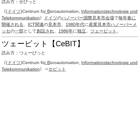
読み方：せびっと
《(
ドイツ
)Centrum fü
r B
üroautomation,
Informationstechnologie und
Telekommunikation
》
ドイツ
の
ハノーバー
国際見本市
会場
で
毎年
春に
開催される
、
ICT
関連
の
見本市
。
1980年代
に
産業
見本市
ハノーバーメ
ッセ
の
一部
として
創設され
、
1986年
に
独立
。
ツェービット
。
ツェービット【CeBIT】
読み方：つぇーびっと
《(
ドイツ
)Centrum fü
r B
üroautomation,
Informationstechnologie und
Telekommunikation
》⇒
セビット