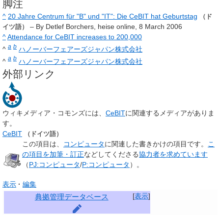
脚注
^
20 Jahre Centrum für "B" und "IT": Die CeBIT hat Geburtstag
（ド
– By Detlef Borchers, heise online, 8 March 2006
イツ語）
^
Attendance for CeBIT increases to 200,000
a
b
^
ハノーバーフェアーズジャパン株式会社
a
b
^
ハノーバーフェアーズジャパン株式会社
外部リンク
ウィキメディア・コモンズには、
CeBIT
に関連するメディアがありま
す。
CeBIT
（ドイツ語）
この項目は、
コンピュータ
に関連した
書きかけの項目
です。
こ
の項目を加筆・訂正
などしてくださる
協力者を求めています
（
PJ:コンピュータ
/
P:コンピュータ
）。
表示
編集
[
表示
]
典拠管理データベース