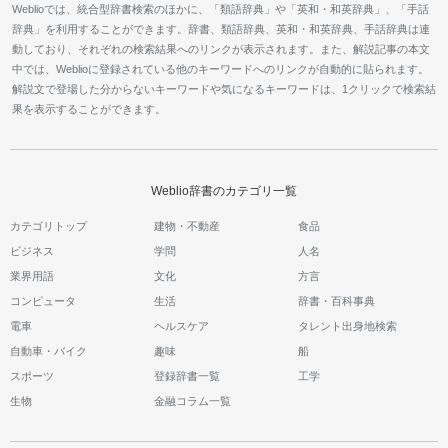
Weblioでは、統合型辞書検索のほかに、「類語辞典」や「英和・和英辞典」、「手話
辞典」を利用することができます。辞書、類語辞典、英和・和英辞典、手話辞典は連
動しており、それぞれの検索結果へのリンクが表示されます。また、解説記事の本文
中では、Weblioに登録されている他のキーワードへのリンクが自動的に貼られます。
解説文で登場した分からないキーワードや気になるキーワードは、1クリックで検索結
果を表示することができます。
Weblio辞書のカテゴリ一覧
カテゴリトップ
建物・不動産
食品
ビジネス
学問
人名
業界用語
文化
方言
コンピュータ
生活
辞書・百科事典
電車
ヘルスケア
タレント出身地検索
自動車・バイク
趣味
船
スポーツ
登録辞書一覧
工学
生物
金融コラム一覧