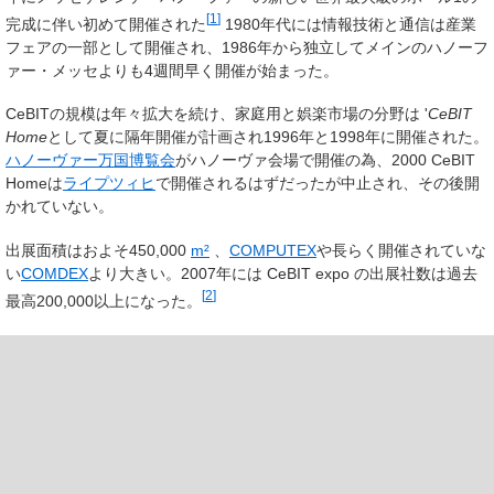
[
1
]
完成に伴い初めて開催された
1980年代には情報技術と通信は産業
フェアの一部として開催され、1986年から独立してメインのハノーフ
ァー・メッセよりも4週間早く開催が始まった。
CeBITの規模は年々拡大を続け、家庭用と娯楽市場の分野は '
CeBIT
Home
として夏に隔年開催が計画され1996年と1998年に開催された。
ハノーヴァー万国博覧会
がハノーヴァ会場で開催の為、2000 CeBIT
Homeは
ライプツィヒ
で開催されるはずだったが中止され、その後開
かれていない。
出展面積はおよそ450,000
m²
、
COMPUTEX
や長らく開催されていな
い
COMDEX
より大きい。2007年には CeBIT expo の出展社数は過去
[
2
]
最高200,000以上になった。