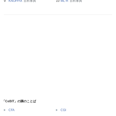
KNOPPIX
百科事典
ML-R
百科事典
「CeBIT」の隣のことば
CFA
CGI