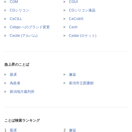
CGM
CGUI
CGシリコン
CGシリコン液晶
CeCILL
CeCoIn5
Cebgo へのブランド変更
Cech
Cecile (アルバム)
Cedar (ロケット)
急上昇のことば
最遅
邂逅
為政者
新潟市立図書館
新潟地方裁判所
ことば検索ランキング
最遅
邂逅