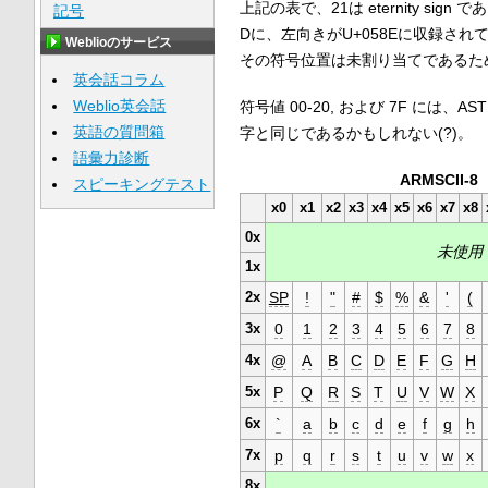
上記の表で、21は eternity s
記号
Dに、左向きがU+058Eに収録さ
Weblioのサービス
その符号位置は未割り当てであるた
英会話コラム
Weblio英会話
符号値 00-20, および 7F には
英語の質問箱
字と同じであるかもしれない(?)。
語彙力診断
ARMSCII-8
スピーキングテスト
x0
x1
x2
x3
x4
x5
x6
x7
x8
0x
未使用
1x
2x
SP
!
"
#
$
%
&
'
(
3x
0
1
2
3
4
5
6
7
8
4x
@
A
B
C
D
E
F
G
H
5x
P
Q
R
S
T
U
V
W
X
6x
`
a
b
c
d
e
f
g
h
7x
p
q
r
s
t
u
v
w
x
8x