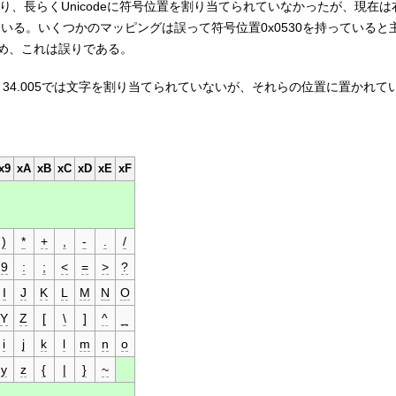
ign であり、長らくUnicodeに符号位置を割り当てられていなかったが、現在は
れている。いくつかのマッピングは誤って符号位置0x0530を持っている
め、これは誤りである。
、AST 34.005では文字を割り当てられていないが、それらの位置に置かれてい
x9
xA
xB
xC
xD
xE
xF
)
*
+
,
-
.
/
9
:
;
<
=
>
?
I
J
K
L
M
N
O
Y
Z
[
\
]
^
_
i
j
k
l
m
n
o
y
z
{
|
}
~