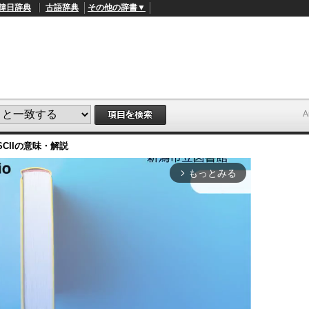
韓日辞典
古語辞典
その他の辞書▼
CII
の意味・解説
もっとみる
arrow_forward_ios