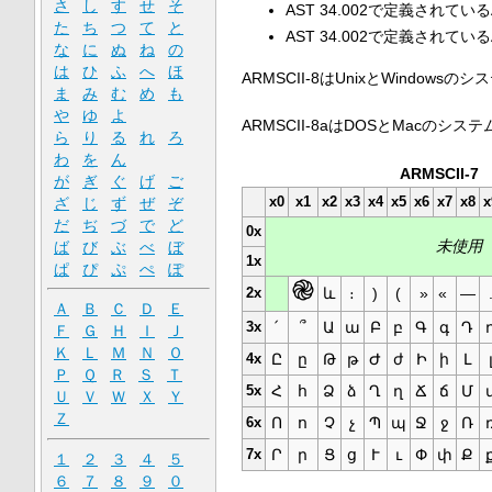
さ
し
す
せ
そ
AST 34.002で定義されてい
た
ち
つ
て
と
AST 34.002で定義されて
な
に
ぬ
ね
の
は
ひ
ふ
へ
ほ
ARMSCII-8はUnixとWindows
ま
み
む
め
も
や
ゆ
よ
ARMSCII-8aはDOSとMacの
ら
り
る
れ
ろ
わ
を
ん
ARMSCII-7
が
ぎ
ぐ
げ
ご
x0
x1
x2
x3
x4
x5
x6
x7
x8
x
ざ
じ
ず
ぜ
ぞ
だ
ぢ
づ
で
ど
0x
未使用
ば
び
ぶ
べ
ぼ
1x
ぱ
ぴ
ぷ
ぺ
ぽ
2x
և
։
)
(
»
«
—
Ａ
Ｂ
Ｃ
Ｄ
Ｅ
3x
՛
՞
Ա
ա
Բ
բ
Գ
գ
Դ
Ｆ
Ｇ
Ｈ
Ｉ
Ｊ
Ｋ
Ｌ
Ｍ
Ｎ
Ｏ
4x
Ը
ը
Թ
թ
Ժ
ժ
Ի
ի
Լ
Ｐ
Ｑ
Ｒ
Ｓ
Ｔ
5x
Հ
հ
Ձ
ձ
Ղ
ղ
Ճ
ճ
Մ
Ｕ
Ｖ
Ｗ
Ｘ
Ｙ
Ｚ
6x
Ո
ո
Չ
չ
Պ
պ
Ջ
ջ
Ռ
7x
Ր
ր
Ց
ց
Ւ
ւ
Փ
փ
Ք
１
２
３
４
５
６
７
８
９
０