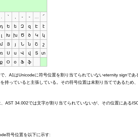
.
՝
,
-
֊
…
՜
դ
Ե
ե
Զ
զ
Է
է
լ
Խ
խ
Ծ
ծ
Կ
կ
մ
Յ
յ
Ն
ն
Շ
շ
ռ
Ս
ս
Վ
վ
Տ
տ
ք
Օ
օ
Ֆ
ֆ
、A1はUnicodeに符号位置を割り当てられていないeternity sign
30を持っていると主張している。その符号位置は未割り当てであるため
FF には、AST 34.002では文字が割り当てられていないが、その位置にあるISO
ode符号位置を以下に示す: