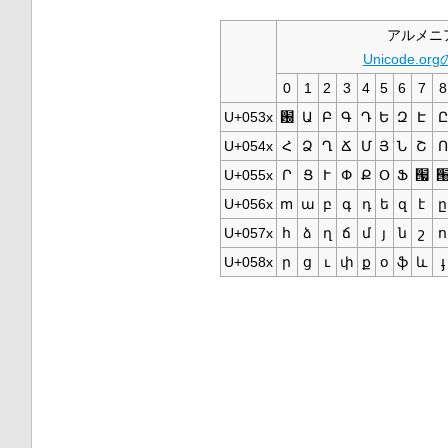
アルメニ
Unicode.or
0
1
2
3
4
5
6
7
8
U+053x
԰
Ա
Բ
Գ
Դ
Ե
Զ
Է
Ը
U+054x
Հ
Ձ
Ղ
Ճ
Մ
Յ
Ն
Շ
Ո
U+055x
Ր
Ց
Ւ
Փ
Ք
Օ
Ֆ
՗
U+056x
ՠ
ա
բ
գ
դ
ե
զ
է
ը
U+057x
հ
ձ
ղ
ճ
մ
յ
ն
շ
ո
U+058x
ր
ց
ւ
փ
ք
օ
ֆ
և
ֈ