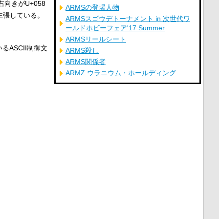
右向きがU+058
ARMSの登場人物
と主張している。
ARMSスゴウデトーナメント in 次世代ワ
ールドホビーフェア'17 Summer
ARMSリールシート
るASCII制御文
ARMS殺し
ARMS関係者
ARMZ ウラニウム・ホールディング