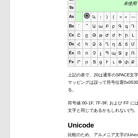
未使用
9x
Ax
և
։
)
(
»
«
—
Bx
՛
՞
Ա
ա
Բ
բ
Գ
գ
Դ
Cx
Ը
ը
Թ
թ
Ժ
ժ
Ի
ի
Լ
Dx
Հ
հ
Ձ
ձ
Ղ
ղ
Ճ
ճ
Մ
Ex
Ո
ո
Չ
չ
Պ
պ
Ջ
ջ
Ռ
Fx
Ր
ր
Ց
ց
Ւ
ւ
Փ
փ
Ք
上記の表で、20は通常のSPACE文字で
マッピングは誤って符号位置0x05
る。
符号値 00-1F, 7F-9F, および 
文字と同じであるかもしれない(?)。
Unicode
比較のため、アルメニア文字のUnic