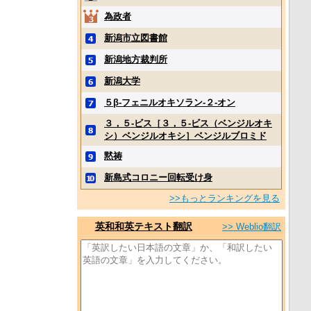
為政者
新潟市立図書館
新潟地方裁判所
新潟大学
５β‐フェニルオキソラン‐２‐オン
３，５‐ビス［３，５‐ビス（ベンジルオキ
シ）ベンジルオキシ］ベンジルブロミド
黙祷
新島式コロニー回転受け身
>>もっとランキングを見る
英和和英テキスト翻訳
>> Weblio翻訳