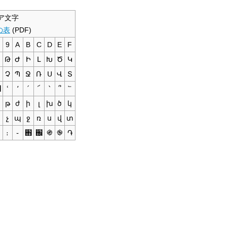
ア文字
gの表
(PDF)
9
A
B
C
D
E
F
Թ
Ժ
Ի
Լ
Խ
Ծ
Կ
Չ
Պ
Ջ
Ռ
Ս
Վ
Տ
՘
ՙ
՚
՛
՜
՝
՞
՟
թ
ժ
ի
լ
խ
ծ
կ
չ
պ
ջ
ռ
ս
վ
տ
։
֊
֋
֌
֍
֎
֏