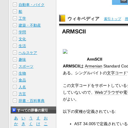
自動車・バイク
＋
船
＋
ウィキペディア
工学
＋
索引トップ
建築・不動産
＋
ARMSCII
学問
＋
文化
＋
生活
＋
ヘルスケア
＋
ArmSCII
趣味
＋
ARMSCII
は
Armenian
Standard C
スポーツ
＋
ある。シングルバイトの
文字コード
生物
＋
食品
＋
この文字コードをサポートしているシ
人名
＋
していないので、
Webブラウザ
や
電
方言
＋
がよい。
辞書・百科事典
＋
すべての辞書の索引
以下の変種が定義されている:
あ
い
う
え
お
AST 34.005で定義されて
か
き
く
け
こ