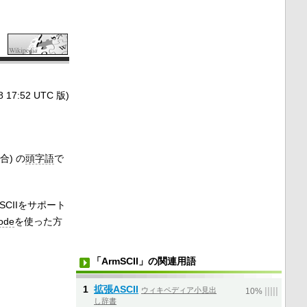
7:52 UTC 版)
集合) の
頭字語
で
CIIをサポート
ode
を使った方
「ArmSCII」の関連用語
1
拡張ASCII
ウィキペディア小見出
|
|
|
|
|
10%
し辞書