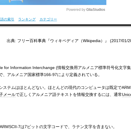
Powered by 
GliaStudios
用語の索引
ランキング
カテゴリー
M
u
出典: フリー百科事典『ウィキペディア（Wikipedia）』 (2017/01/28 1
t
e
ode for Information Interchange (情報交換用アルメニア標準符号化文字
で、アルメニア国家標準166-97により定義されている。
ステムはほとんどない。ほとんどの現代のコンピュータは既定でARMS
子メール
で正しくアルメニア語テキストを情報交換するには、通常
Unic
いるARMSCII-7は7ビットの文字コードで、ラテン文字を含まない。