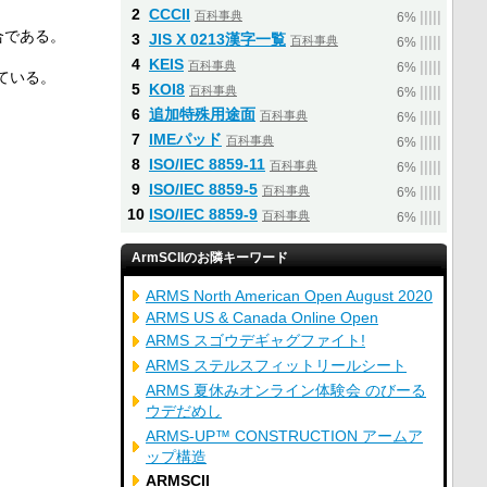
2
CCCII
百科事典
|
|
|
|
|
6%
合である。
3
JIS X 0213漢字一覧
百科事典
|
|
|
|
|
6%
4
KEIS
百科事典
|
|
|
|
|
6%
ている。
5
KOI8
百科事典
|
|
|
|
|
6%
6
追加特殊用途面
百科事典
|
|
|
|
|
6%
7
IMEパッド
百科事典
|
|
|
|
|
6%
8
ISO/IEC 8859-11
百科事典
|
|
|
|
|
6%
9
ISO/IEC 8859-5
百科事典
|
|
|
|
|
6%
10
ISO/IEC 8859-9
百科事典
|
|
|
|
|
6%
ArmSCIIのお隣キーワード
ARMS North American Open August 2020
ARMS US & Canada Online Open
ARMS スゴウデギャグファイト!
ARMS ステルスフィットリールシート
ARMS 夏休みオンライン体験会 のびーる
ウデだめし
ARMS-UP™ CONSTRUCTION アームア
ップ構造
ARMSCII