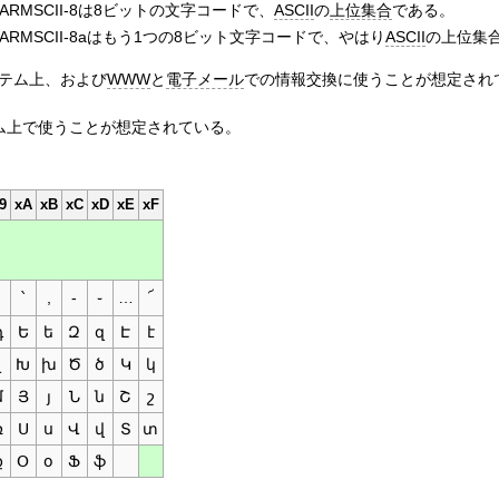
るARMSCII-8は8ビットの文字コードで、
ASCII
の
上位集合
である。
いるARMSCII-8aはもう1つの8ビット文字コードで、やはり
ASCII
の上位集
のシステム上、および
WWW
と
電子メール
での情報交換に使うことが想定され
システム上で使うことが想定されている。
9
xA
xB
xC
xD
xE
xF
.
՝
,
-
֊
…
՜
դ
Ե
ե
Զ
զ
Է
է
լ
Խ
խ
Ծ
ծ
Կ
կ
մ
Յ
յ
Ն
ն
Շ
շ
ռ
Ս
ս
Վ
վ
Տ
տ
ք
Օ
օ
Ֆ
ֆ