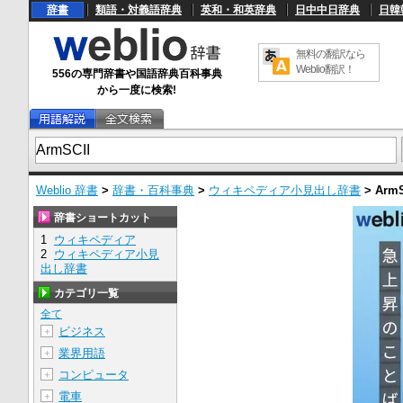
辞書
類語・対義語辞典
英和・和英辞典
日中中日辞典
日韓
無料の翻訳なら
Weblio翻訳！
556の専門辞書や国語辞典百科事典
から一度に検索!
Weblio 辞書
>
辞書・百科事典
>
ウィキペディア小見出し辞書
>
ArmS
辞書ショートカット
1
ウィキペディア
2
ウィキペディア小見
出し辞書
カテゴリ一覧
全て
ビジネス
＋
業界用語
＋
コンピュータ
＋
電車
＋