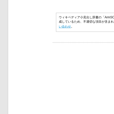
ウィキペディア小見出し辞書の「ArmS
成しているため、不適切な項目が含ま
い合わせ
。