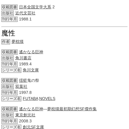
日本全国
文学
大系
2
収載図書
近代文芸社
出版社
1988.1
刊行年月
魔性
夢枕獏
作者
遙かなる
巨神
収載図書
角川書店
出版社
1989.4
刊行年月
角川文庫
シリーズ名
揺籃
鬼の祭
収載図書
双葉社
出版社
1997.8
刊行年月
FUTABA
NOVELS
シリーズ名
遙かなる
巨神
―
夢枕獏
最初期
幻想
SF
傑作集
収載図書
東京創元社
出版社
2008.3
刊行年月
創元SF文庫
シリーズ名