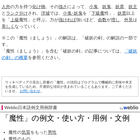
人外
の力を持つ
化け物
。その
強さ
によって、
小鬼
、
妖鬼
、
妖貴
、
妖主
と
ランク
分け
され、
浮城
では、
小鬼･
妖鬼
を「
下級魔
性」、
妖貴
以上
を「
上級
魔性」と呼ぶ。力が
強ければ
強いほど、
命数
が
増し
、
外見
は
美しく
なっていく。
※この「魔性（ましょう）」の解説は、「破妖の剣」の解説の一部で
す。
「魔性（ましょう）」を含む「破妖の剣」の記事については、
「破妖
の剣」の概要
を参照ください。
ウィキペディア小見出し辞書の「魔性」の項目はプログラムで機械的に意味や本文
を生成しているため、不適切な項目が含まれていることもあります。ご了承くださ
いませ。
お問い合わせ
。
Weblio日本語例文用例辞書
「魔性」の例文・使い方・用例・文例
魔性の
気質
をもった
男性
魔性のもの