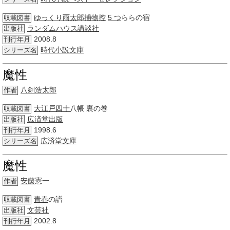
ゆっくり雨太郎捕物控
5 つ
ららの宿
収載図書
ランダムハウス講談社
出版社
2008.8
刊行年月
時代小説
文庫
シリーズ名
魔性
八剣浩太郎
作者
大江戸
四十
八帳 裏の巻
収載図書
広済堂出版
出版社
1998.6
刊行年月
広済堂
文庫
シリーズ名
魔性
安藤
憲一
作者
青春
の譜
収載図書
文芸社
出版社
2002.8
刊行年月