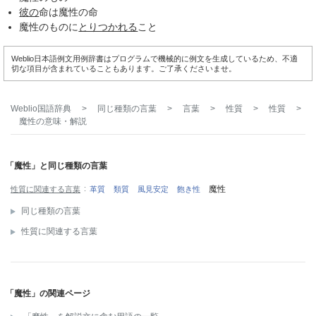
彼の
命は魔性の命
魔性のものに
とりつかれる
こと
Weblio日本語例文用例辞書はプログラムで機械的に例文を生成しているため、不適
切な項目が含まれていることもあります。ご了承くださいませ。
Weblio国語辞典
>
同じ種類の言葉
>
言葉
>
性質
>
性質
>
魔性
の意味・解説
「魔性」と同じ種類の言葉
魔性
性質に関連する言葉
革質
類質
風見安定
飽き性
同じ種類の言葉
性質に関連する言葉
「魔性」の関連ページ