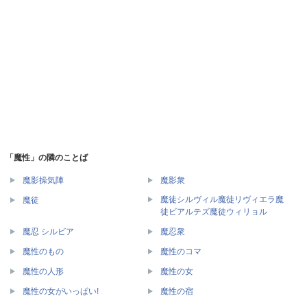
「魔性」の隣のことば
魔影操気陣
魔影衆
魔徒シルヴィル魔徒リヴィエラ魔
魔徒
徒ビアルテズ魔徒ウィリョル
魔忍 シルビア
魔忍衆
魔性のもの
魔性のコマ
魔性の人形
魔性の女
魔性の女がいっぱい!
魔性の宿