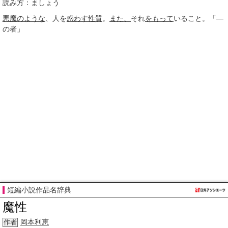
読み方：ましょう
悪魔
のような
、人を
惑わす
性質
。
また、
それ
をもって
いること。「―
の者」
短編小説作品名辞典
魔性
岡本
利恵
作者