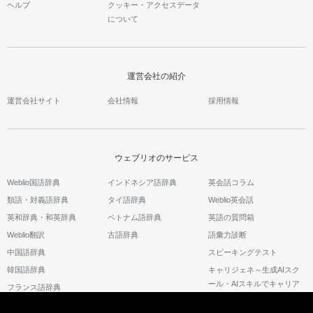
ヘルプ
クッキー・アクセスデータ
について
運営会社の紹介
運営会社サイト
会社情報
採用情報
ウェブリオのサービス
Weblio国語辞典
インドネシア語辞典
英会話コラム
類語・対義語辞典
タイ語辞典
Weblio英会話
英和辞典・和英辞典
ベトナム語辞典
英語の質問箱
Weblio翻訳
古語辞典
語彙力診断
中国語辞典
スピーキングテスト
韓国語辞典
キャリジェネ～生成AIスク
ール・AIスキルでキャリア
フランス語辞典
アップ～