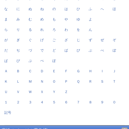
な
に
ぬ
ね
の
は
ひ
ふ
へ
ほ
ま
み
む
め
も
や
ゆ
よ
ら
り
る
れ
ろ
わ
を
ん
が
ぎ
ぐ
げ
ご
ざ
じ
ず
ぜ
ぞ
だ
ぢ
づ
で
ど
ば
び
ぶ
べ
ぼ
ぱ
ぴ
ぷ
ぺ
ぽ
Ａ
Ｂ
Ｃ
Ｄ
Ｅ
Ｆ
Ｇ
Ｈ
Ｉ
Ｊ
Ｋ
Ｌ
Ｍ
Ｎ
Ｏ
Ｐ
Ｑ
Ｒ
Ｓ
Ｔ
Ｕ
Ｖ
Ｗ
Ｘ
Ｙ
Ｚ
１
２
３
４
５
６
７
８
９
０
記号