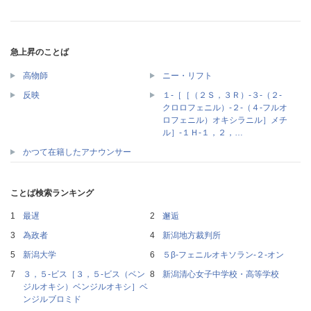
急上昇のことば
高物師
ニー・リフト
１‐［［（２Ｓ，３Ｒ）‐３‐（２‐
反映
クロロフェニル）‐２‐（４‐フルオ
ロフェニル）オキシラニル］メチ
ル］‐１Ｈ‐１，２，…
かつて在籍したアナウンサー
ことば検索ランキング
最遅
邂逅
為政者
新潟地方裁判所
新潟大学
５β‐フェニルオキソラン‐２‐オン
３，５‐ビス［３，５‐ビス（ベン
新潟清心女子中学校・高等学校
ジルオキシ）ベンジルオキシ］ベ
ンジルブロミド