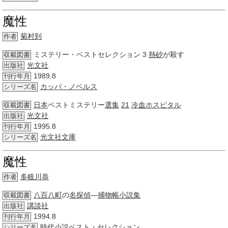
魔性
菊村到
作者
ミステリー・ベストセレクション 3
熱砂
が殺す
収載図書
光文社
出版社
1989.8
刊行年月
カッパ・ノベルス
シリーズ名
日本
ベストミステリー
選集
21
冷血
ホスピタル
収載図書
光文社
出版社
1995.8
刊行年月
光文社文庫
シリーズ名
魔性
多岐川恭
作者
八百八町
の
名探偵
―
捕物帳
小説集
収載図書
講談社
出版社
1994.8
刊行年月
時代小説
ベスト・セレクション
シリーズ名