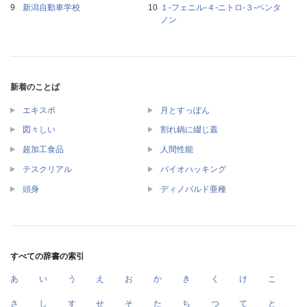
新潟自動車学校
１‐フェニル‐４‐ニトロ‐３‐ペンタ
ノン
新着のことば
エキスポ
月とすっぽん
図々しい
割れ鍋に綴じ蓋
超加工食品
人間性能
テスクリアル
バイオハッキング
頭身
ディノバルド亜種
すべての辞書の索引
あ
い
う
え
お
か
き
く
け
こ
さ
し
す
せ
そ
た
ち
つ
て
と