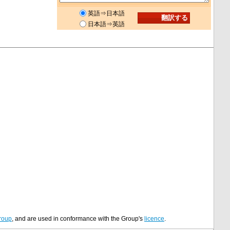
英語⇒日本語
日本語⇒英語
roup
, and are used in conformance with the Group's
licence
.