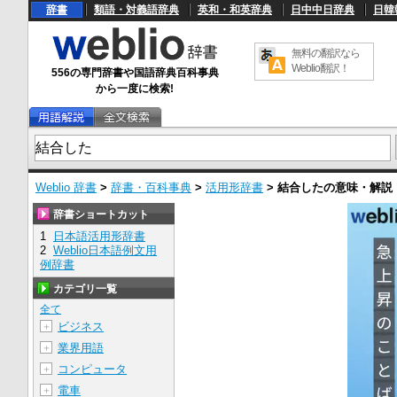
辞書
類語・対義語辞典
英和・和英辞典
日中中日辞典
日韓
無料の翻訳なら
Weblio翻訳！
556の専門辞書や国語辞典百科事典
から一度に検索!
Weblio 辞書
>
辞書・百科事典
>
活用形辞書
>
結合した
の意味・解説
辞書ショートカット
1
日本語活用形辞書
2
Weblio日本語例文用
例辞書
カテゴリ一覧
全て
ビジネス
＋
業界用語
＋
コンピュータ
＋
電車
＋