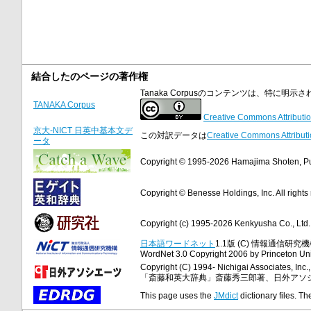
結合したのページの著作権
Tanaka Corpusのコンテンツは、特に
TANAKA Corpus
Creative Commons Attributio
京大-NICT 日英中基本文デ
この対訳データは
Creative Commons Attributi
ータ
Copyright © 1995-2026 Hamajima Shoten, Publ
Copyright © Benesse Holdings, Inc. All rights
Copyright (c) 1995-2026 Kenkyusha Co., Ltd. A
日本語ワードネット
1.1版 (C) 情報通信研究機構
WordNet 3.0 Copyright 2006 by Princeton Unive
Copyright (C) 1994- Nichigai Associates, Inc., 
「斎藤和英大辞典」斎藤秀三郎著、日外アソ
This page uses the
JMdict
dictionary files. Th