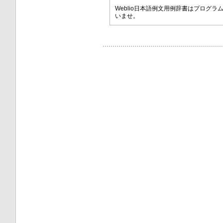
Weblio日本語例文用例辞書はプロ
いませ。