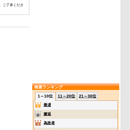
す。ご了承くださ
検索ランキング
1～10位
11～20位
21～30位
最遅
邂逅
為政者