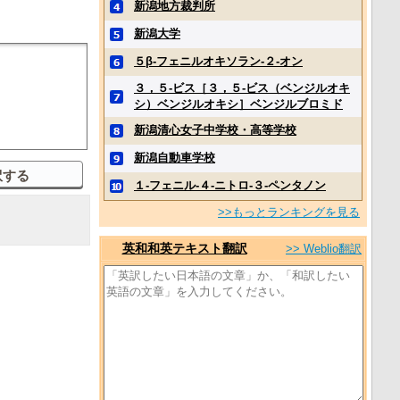
新潟地方裁判所
新潟大学
５β‐フェニルオキソラン‐２‐オン
３，５‐ビス［３，５‐ビス（ベンジルオキ
シ）ベンジルオキシ］ベンジルブロミド
新潟清心女子中学校・高等学校
新潟自動車学校
１‐フェニル‐４‐ニトロ‐３‐ペンタノン
>>もっとランキングを見る
英和和英テキスト翻訳
>> Weblio翻訳