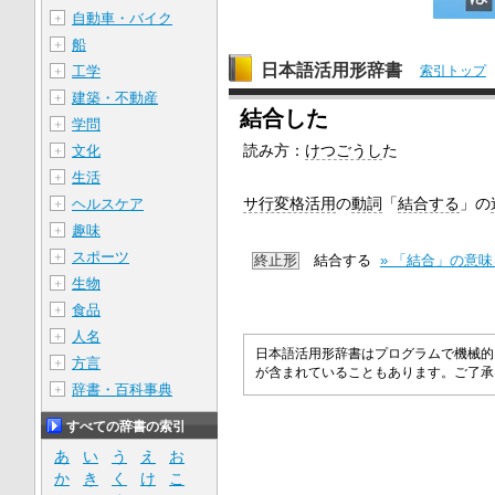
自動車・バイク
＋
船
＋
日本語活用形辞書
工学
索引トップ
＋
建築・不動産
＋
結合した
学問
＋
読み方：
けつごうし
た
文化
＋
生活
＋
サ行変格活用
の
動詞
「
結合する
」の
ヘルスケア
＋
趣味
＋
スポーツ
＋
終止形
結合する
» 「結合」の意
生物
＋
食品
＋
人名
＋
日本語活用形辞書はプログラムで機械的
方言
＋
が含まれていることもあります。ご了
辞書・百科事典
＋
すべての辞書の索引
あ
い
う
え
お
か
き
く
け
こ