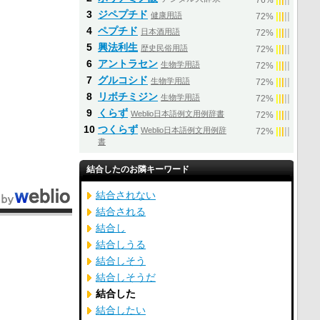
76%
3
ジペプチド
健康用語
|
|
|
|
|
72%
4
ペプチド
日本酒用語
|
|
|
|
|
72%
5
興法利生
歴史民俗用語
|
|
|
|
|
72%
6
アントラセン
生物学用語
|
|
|
|
|
72%
7
グルコシド
生物学用語
|
|
|
|
|
72%
8
リボチミジン
生物学用語
|
|
|
|
|
72%
9
くらず
Weblio日本語例文用例辞書
|
|
|
|
|
72%
10
つくらず
Weblio日本語例文用例辞
|
|
|
|
|
72%
書
結合したのお隣キーワード
結合されない
結合される
結合し
結合しうる
結合しそう
結合しそうだ
結合した
結合したい