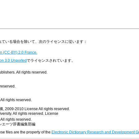
明示されている場合を除いて、次のライセンスに従います：
n (CC-BY) 2.0 France.
on 3.0 Unported
でライセンスされています。
ishers. All rights reserved.
 reserved.
ll rights reserved.
, 2009-2010
License
All rights reserved.
rsity. All rights reserved.
License
All rights reserved.
シエーツ辞書編集部編
ese files are the property of the
Electronic Dictionary Research and Development G