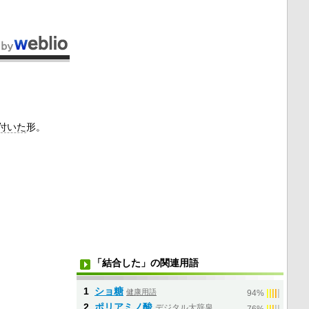
付いた
形。
「結合した」の関連用語
1
ショ糖
健康用語
|
|
|
|
|
94%
2
ポリアミノ酸
デジタル大辞泉
|
|
|
|
|