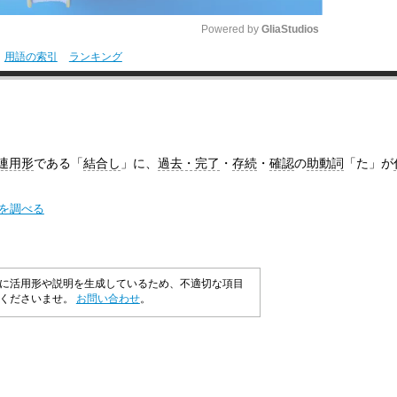
Powered by 
GliaStudios
用語の索引
ランキング
M
u
t
e
連用形
である「
結合し
」に、
過去・完了
・
存続
・
確認
の
助動詞
「た」が
味を調べる
に活用形や説明を生成しているため、不適切な項目
承くださいませ。
お問い合わせ
。