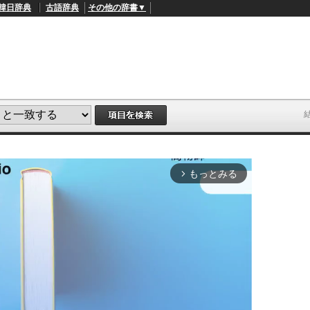
韓日辞典
古語辞典
その他の辞書▼
もっとみる
arrow_forward_ios