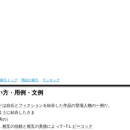
索引トップ
用語の索引
ランキング
い方・用例・文例
ド
は
自伝
と
フィクション
を結合した
作品
の
登場人物
の
一例
だ。
ように
結合したさま
房の）
…
相互
の
信頼
と
相互
の
美徳
によって−T.L.
ピーコック