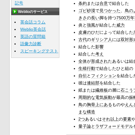
記号
条約
または
合意
で結合した
ゴビ砂漠
で
見つかった
、
鳥の
Weblioのサービス
きさ
の
長い
脚を持つ
7500
万年
英会話コラム
炎と
強風
が結合した
威力
Weblio英会話
皮膚の
ひだによって結合した
英語の質問箱
古代
の
ギリシア人
には
双対形
語彙力診断
結合した
影響
スピーキングテスト
結合した
考え
全体
が
形成され
たあるいは結
生殖行動
で結合したひと組の
自伝
と
フィクション
を結合し
彼は
連結部
を結合した
紙または
繊維板
の層に
石こう
周期的な
電気振動
が最高の
振
鳥
の
胸骨
上にある
ものや
えん
まな
構造
2つ
あるいは
それ以上
の
要素
量子論
と
ラザフォードモデル