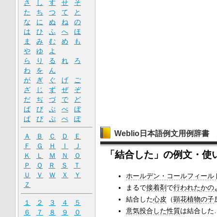
さ
し
す
せ
そ
た
ち
つ
て
と
な
に
ぬ
ね
の
は
ひ
ふ
へ
ほ
ま
み
む
め
も
や
ゆ
よ
ら
り
る
れ
ろ
わ
を
ん
が
ぎ
ぐ
げ
ご
ざ
じ
ず
ぜ
ぞ
だ
ぢ
づ
で
ど
ば
び
ぶ
べ
ぼ
ぱ
ぴ
ぷ
ぺ
ぽ
Weblio日本語例文用例辞書
Ａ
Ｂ
Ｃ
Ｄ
Ｅ
Ｆ
Ｇ
Ｈ
Ｉ
Ｊ
「結合した」の例文・使
Ｋ
Ｌ
Ｍ
Ｎ
Ｏ
Ｐ
Ｑ
Ｒ
Ｓ
Ｔ
Ｕ
Ｖ
Ｗ
Ｘ
Ｙ
ホールデン・コールフィール
Ｚ
まるで
接着剤
で
行われた
かの
結合した
心皮
（
顕花植物
の子
１
２
３
４
５
意気投合した
性質
は結合した
６
７
８
９
０