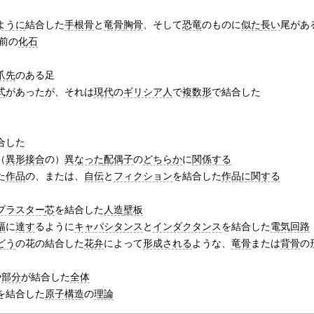
ように
結合した
手根骨
と
竜骨
胸骨
、そして
恐竜
のものに
似た
長い
尾があ
前の
化石
爪先
のある足
式
があったが、それは
現代
の
ギリシア人
で
複数形
で結合した
合した
（
異形
接合
の）
異なった
配偶子
の
どちらか
に
関係する
た
作品
の、または、
自伝
と
フィクション
を結合した
作品
に関する
プラスター
芯
を結合した
人造
壁板
幅
に
達す
るように
キャパシタンス
と
インダクタンス
を結合した
電気回路
どう
の花の結合した
花弁
によって
形成される
ような、
竜骨
または
背骨
の
や
部分
が結合した
全体
を結合した
原子構造
の
理論