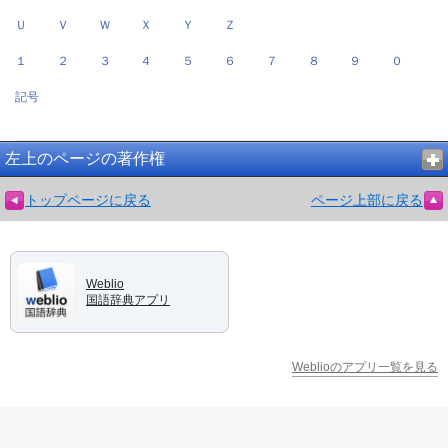
Ｕ
Ｖ
Ｗ
Ｘ
Ｙ
Ｚ
１
２
３
４
５
６
７
８
９
０
記号
左上のページの著作権
トップページに戻る
ページ上部に戻る
Weblio
国語辞典アプリ
Weblioのアプリ一覧を見る