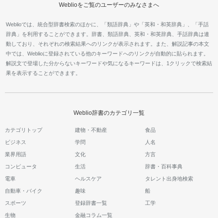
Weblioをご覧のユーザーのみなさまへ
Weblioでは、統合型辞書検索のほかに、「類語辞典」や「英和・和英辞典」、「手話
辞典」を利用することができます。辞書、類語辞典、英和・和英辞典、手話辞典は連
動しており、それぞれの検索結果へのリンクが表示されます。また、解説記事の本文
中では、Weblioに登録されている他のキーワードへのリンクが自動的に貼られます。
解説文で登場した分からないキーワードや気になるキーワードは、1クリックで検索結
果を表示することができます。
Weblio辞書のカテゴリ一覧
カテゴリトップ
建物・不動産
食品
ビジネス
学問
人名
業界用語
文化
方言
コンピュータ
生活
辞書・百科事典
電車
ヘルスケア
タレント出身地検索
自動車・バイク
趣味
船
スポーツ
登録辞書一覧
工学
生物
金融コラム一覧