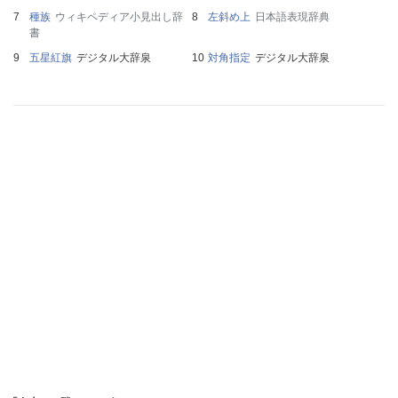
種族
ウィキペディア小見出し辞
左斜め上
日本語表現辞典
書
五星紅旗
デジタル大辞泉
対角指定
デジタル大辞泉