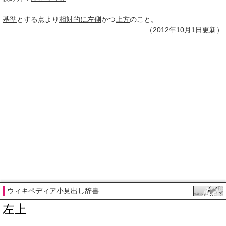
基準
とする点より
相対的に
左側
かつ
上方
のこと。
（
2012年10月
1日
更新
）
ウィキペディア小見出し辞書
左上