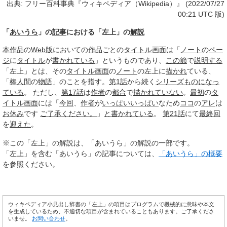
出典: フリー百科事典『ウィキペディア（Wikipedia）』 (2022/07/27
00:21 UTC 版)
「
あいうら
」の
記事
における「左上」の
解説
本作
品の
Web版
においての
作品
ごとの
タイトル画面
は「
ノート
の
ペー
ジ
に
タイトル
が
書かれている
」というものであり、
この節
で
説明する
「左上」とは、その
タイトル画面
の
ノート
の左上に
描かれ
ている、
「
棒人間
の
物語
」のことを指す。
第1話
から続く
シリーズもの
になっ
ている
。 ただし、
第17話
は
作者
の
都合
で
描かれ
ていない
。
最初
の
タ
イトル画面
には「
今回
、
作者
が
いっぱいいっぱい
なため
ココ
の
アレ
は
お休み
です
ご了承ください。
」
と書
かれている
。
第21話
にて
最終回
を
迎えた
。
※この「左上」の解説は、「あいうら」の解説の一部です。
「左上」を含む「あいうら」の記事については、
「あいうら」の概要
を参照ください。
ウィキペディア小見出し辞書の「左上」の項目はプログラムで機械的に意味や本文
を生成しているため、不適切な項目が含まれていることもあります。ご了承くださ
いませ。
お問い合わせ
。