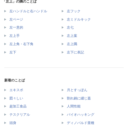
「左上」の隣のことば
左ハンドルと右ハンドル
左フック
左ページ
左ミドルキック
左一意的
左七
左上手
左上葉
左上角・右下角
左上隅
左下
左下に表記
新着のことば
エキスポ
月とすっぽん
図々しい
割れ鍋に綴じ蓋
超加工食品
人間性能
テスクリアル
バイオハッキング
頭身
ディノバルド亜種