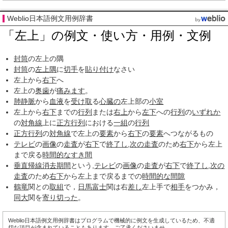
Weblio日本語例文用例辞書
「左上」の例文・使い方・用例・文例
封筒
の左上の隅
封筒
の
左上隅
に
切手
を
貼り付け
なさい
左上から
右下
へ
左上の
奥歯
が
痛みます
。
肺静脈
から
血液
を
受け取
る
心臓の
左上部の
小室
左上から
右下
までの
行列
または
右上
から
左下
への
行列
の
いずれか
の
対角線
上に
正方行列
における
一組
の
行列
正方行列
の
対角線
で左上の
要素
から
右下
の
要素
へつながるもの
テレビ
の
画像
の
走査
が
右下
で
終了し
,
次の
走査
のため
右下
から左上
まで戻る
時間的な
すき間
垂直帰線消去期間
という,
テレビ
の
画像
の
走査
が
右下
で
終了し
,
次の
走査
のため
右下
から左上まで戻るまでの
時間的な
間隙
鶴竜
関との
取組
で，
日馬富士
関は右
差し
左上手で
相手
をつかみ，
同大
関を
寄り切った
。
Weblio日本語例文用例辞書はプログラムで機械的に例文を生成しているため、不適
切な項目が含まれていることもあります。ご了承くださいませ。