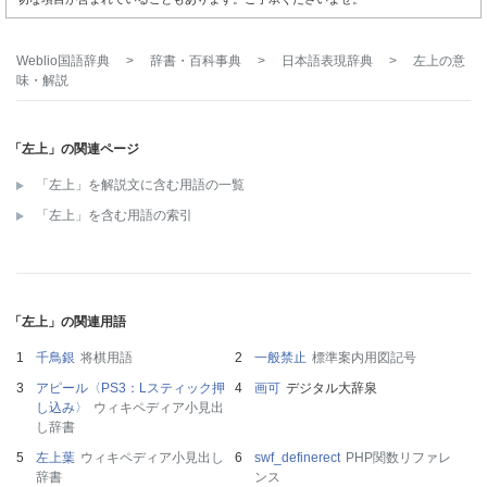
Weblio国語辞典
>
辞書・百科事典
>
日本語表現辞典
>
左上
の意
味・解説
「左上」の関連ページ
「左上」を解説文に含む用語の一覧
「左上」を含む用語の索引
「左上」の関連用語
千鳥銀
将棋用語
一般禁止
標準案内用図記号
アピール〈PS3：Lスティック押
画可
デジタル大辞泉
し込み〉
ウィキペディア小見出
し辞書
左上葉
ウィキペディア小見出し
swf_definerect
PHP関数リファレ
辞書
ンス