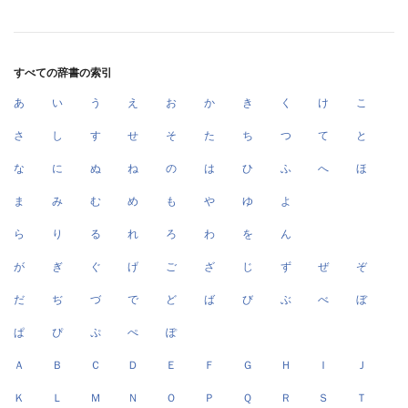
すべての辞書の索引
あ
い
う
え
お
か
き
く
け
こ
さ
し
す
せ
そ
た
ち
つ
て
と
な
に
ぬ
ね
の
は
ひ
ふ
へ
ほ
ま
み
む
め
も
や
ゆ
よ
ら
り
る
れ
ろ
わ
を
ん
が
ぎ
ぐ
げ
ご
ざ
じ
ず
ぜ
ぞ
だ
ぢ
づ
で
ど
ば
び
ぶ
べ
ぼ
ぱ
ぴ
ぷ
ぺ
ぽ
Ａ
Ｂ
Ｃ
Ｄ
Ｅ
Ｆ
Ｇ
Ｈ
Ｉ
Ｊ
Ｋ
Ｌ
Ｍ
Ｎ
Ｏ
Ｐ
Ｑ
Ｒ
Ｓ
Ｔ