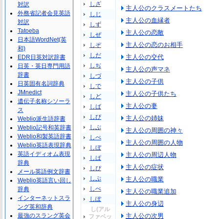
しざ
対訳
主人公のクラスメートたち
外務省記者会見英語
しじ
主人公の血縁者
対訳
しず
Tatoeba
主人公の恋敵
しぜ
日本語WordNet(英
主人公の恋のお相手
しぞ
和)
しだ
主人公の交代
EDR日英対訳辞書
しぢ
日英・英日専門用語
主人公の声マネ
辞書
しづ
主人公の子供
日英固有名詞辞典
しで
JMnedict
主人公の子供たち
しど
遺伝子名称シソーラ
主人公の妻
しば
ス
しび
主人公の姉妹
Weblio派生語辞書
しぶ
Weblio記号和英辞書
主人公の周囲の神々
Weblio和製英語辞書
しべ
主人公の周囲の人物
Weblio英語表現辞典
しぼ
英語イディオム表現
主人公の周辺人物
しぱ
辞典
主人公の症状
しぴ
メール英語例文辞書
しぷ
主人公の職業
Weblio英語言い回し
しぺ
辞典
主人公の職業追加
インターネットスラ
しぽ
主人公の身辺
ング英和辞典
し(アル
最強のスラング英会
主人公の次男
ファベッ