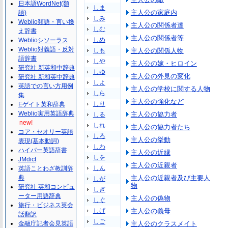
日本語WordNet(類
しま
主人公の家庭内
語)
しみ
Weblio類語・言い換
主人公の関係者達
しむ
え辞書
主人公の関係者等
しめ
Weblioシソーラス
Weblio対義語・反対
しも
主人公の関係人物
語辞書
しや
主人公の嫁・ヒロイン
研究社 新英和中辞典
しゆ
主人公の外見の変化
研究社 新和英中辞典
しよ
英語での言い方用例
主人公の学校に関する人物
しら
集
主人公の強化など
しり
Eゲイト英和辞典
Weblio実用英語辞典
主人公の協力者
しる
new!
しれ
主人公の協力者たち
コア・セオリー英語
しろ
主人公の挙動
表現(基本動詞)
しわ
ハイパー英語辞書
主人公の近縁
しを
JMdict
主人公の近親者
しん
英語ことわざ教訓辞
典
主人公の近親者及び主要人
しが
物
研究社 英和コンピュ
しぎ
ーター用語辞典
主人公の偽物
しぐ
旅行・ビジネス英会
しげ
主人公の義母
話翻訳
しご
金融庁記者会見英語
主人公のクラスメイト