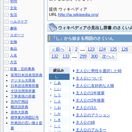
学問
＋
文化
＋
提供 ウィキペディア
URL
http://ja.wikipedia.org/
生活
＋
ヘルスケア
＋
ウィキペディア小見出し辞書 のさくい
趣味
＋
スポーツ
＋
「し」から始まる用語のさくいん
生物
＋
...
.
食品
＜前へ
1
2
123
124
125
126
＋
人名
...
.
＋
132
133
299
300
次へ＞
方言
＋
辞書・百科事典
－
絞込み
主人公に男性を選択した時
実用日本語表現辞典
し
主人公について
デジタル大辞泉
しあ
主人公に友好的な人物
日本語活用形辞書
しい
文語活用形辞書
主人公の1年後輩
しう
丁寧表現の辞書
主人公の2年後輩
しえ
宮内庁用語
難読語辞典
しお
主人公の3人
原色大辞典
しか
主人公のアクション
標準案内用図記号
しき
主人公の姉
外来語の言い換え提
しく
案
主人公のアルター