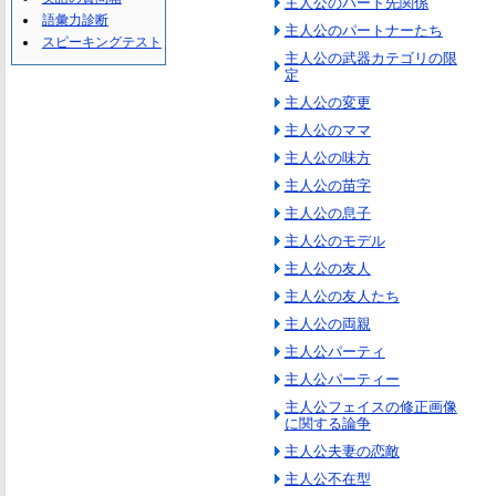
主人公のパート先関係
語彙力診断
主人公のパートナーたち
スピーキングテスト
主人公の武器カテゴリの限
定
主人公の変更
主人公のママ
主人公の味方
主人公の苗字
主人公の息子
主人公のモデル
主人公の友人
主人公の友人たち
主人公の両親
主人公パーティ
主人公パーティー
主人公フェイスの修正画像
に関する論争
主人公夫妻の恋敵
主人公不在型