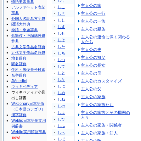
しけ
物語要素事典
主人公の家
しこ
アルファベット表記
辞典
主人公の一行
しさ
外国人名読み方字典
しし
主人公の一族
隠語大辞典
しす
主人公の親族
季語・季題辞典
しせ
歌舞伎・浄瑠璃外題
主人公の運命に深く関わる
しそ
辞典
人たち
した
古典文学作品名辞典
主人公の夫
近代文学作品名辞典
しち
主人公の祖父
地名辞典
しつ
駅名辞典
主人公の長女
して
住所・郵便番号検索
しと
主人公の母
名字辞典
しな
JMnedict
主人公のカスタマイズ
しに
ウィキペディア
主人公の父
ウィキペディア小見
しぬ
主人公の家族
出し辞書
しね
Wiktionary日本語版
主人公の家族たち
しの
（日本語カテゴリ）
主人公の家族とその周囲の
しは
漢字辞典
人々
しひ
Weblio日本語例文用
主人公の家族・関係者
しふ
例辞書
Weblio実用類語辞典
しへ
主人公の家族・知人
new!
しほ
主人公の敵