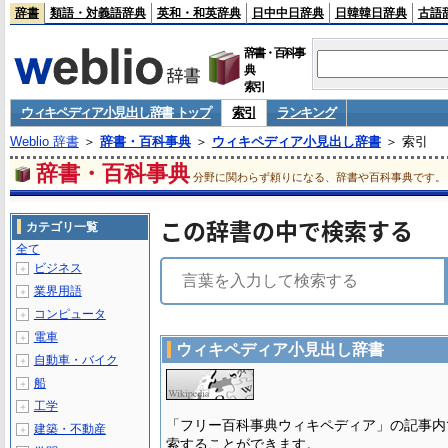
辞書
類語・対義語辞典
英和・和英辞典
日中中日辞典
日韓韓日辞典
古語
辞書・百科事
典
索引
ウィキペディア小見出し辞書 トップ
索引
ランキング
Weblio 辞書
＞
辞書・百科事典
＞
ウィキペディア小見出し辞書
＞ 索引
辞書・百科事典
分野に関わらず頼りになる、辞書や百科事典です。
この辞書の中で検索する
カテゴリ一覧
全て
ビジネス
＋
業界用語
＋
コンピュータ
＋
電車
＋
ウィキペディア小見出し辞書
自動車・バイク
＋
船
＋
工学
＋
「フリー百科事典ウィキペディア」の記事内
建築・不動産
＋
索することができます。