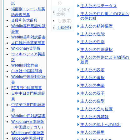
ト)
話
主人公のステータス
場面別・シーン別英
し(タイ
主人公の住む町／のび太ら
文字)
語表現辞典
の住む町
斎藤和英大辞典
し(数字)
Weblio専門用語対訳
主人公の精神遍歴
し(記号)
辞書
主人公の性能
Weblio英和対訳辞書
主人公の性別
人口統計学英英辞書
Wiktionary英語版
主人公の性別選択
ウィキペディア英語
主人公の性別による物語の
版
差異
Weblio例文辞書
主人公の設定
白水社 中国語辞典
Weblio中国語翻訳辞
主人公の選択
書
主人公の先輩
EDR日中対訳辞書
主人公の双子
日中中日専門用語辞
典
主人公の造型
中英英中専門用語辞
主人公の立ち位置
典
Weblio中日対訳辞書
主人公の乳姉妹
Wiktionary日本語版
主人公の地上への脱出
（中国語カテゴリ）
主人公の長男
Wiktionary中国語版
Tatoeba中国語例文