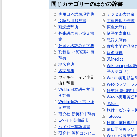
同じカテゴリーのほかの辞書
実用日本語表現辞典
デジタル大辞泉
文語活用形辞書
丁寧表現の辞書
難読語辞典
原色大辞典
外来語の言い換え提
物語要素事典
案
隠語大辞典
外国人名読み方字典
古典文学作品名
歌舞伎・浄瑠璃外題
駅名辞典
辞典
JMnedict
地名辞典
Wiktionary日
名字辞典
語カテゴリ）
ウィキペディア小見
Weblio実用類語
出し辞書
Weblioシソーラ
Weblio日本語例文用
研究社 新和英中
例辞書
Weblio実用英語
Weblio類語・言い換
JMdict
え辞書
旅行・ビジネス
研究社 新英和中辞典
Tatoeba
Eゲイト英和辞典
日英・英日専門
ハイパー英語辞書
遺伝子名称シソ
研究社 英和コンピュ
Weblio和製英語