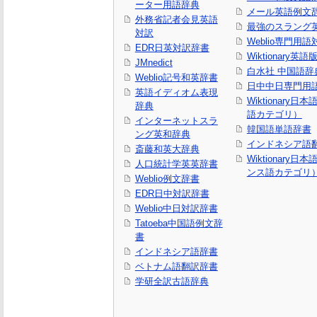
ーター用語辞典
メール英語例文
外務省記者会見英語
最強のスラング
対訳
Weblio専門用
EDR日英対訳辞書
Wiktionary英語
JMnedict
白水社 中国語辞
Weblio記号和英辞書
日中中日専門用
英語イディオム表現
Wiktionary日
辞典
語カテゴリ）
インターネットスラ
韓国語単語辞書
ング英和辞典
インドネシア語
斎藤和英大辞典
Wiktionary日
人口統計学英英辞書
ンス語カテゴリ
Weblio例文辞書
EDR日中対訳辞書
Weblio中日対訳辞書
Tatoeba中国語例文辞
書
インドネシア語辞書
ベトナム語翻訳辞書
学研全訳古語辞典