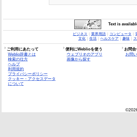
Text is availab
ビジネス
｜
業界用語
｜
コンピュータ
｜
文化
｜
生活
｜
ヘルスケア
｜
趣味
｜
ス
ご利用にあたって
便利にWeblioを使う
お問合
Weblio辞書とは
ウェブリオのアプリ
お問
検索の仕方
画像から探す
ヘルプ
利用規約
プライバシーポリシー
クッキー・アクセスデータ
について
©2026