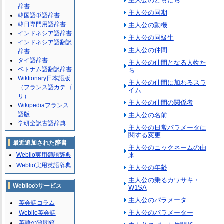
主人公のともだち
辞書
主人公の同期
韓国語単語辞書
韓日専門用語辞書
主人公の動機
インドネシア語辞書
主人公の同級生
インドネシア語翻訳
主人公の仲間
辞書
タイ語辞書
主人公の仲間となる人物た
ベトナム語翻訳辞書
ち
Wiktionary日本語版
主人公の仲間に加わるスラ
（フランス語カテゴ
イム
リ）
主人公の仲間の関係者
Wikipediaフランス
語版
主人公の名前
学研全訳古語辞典
主人公の日常パラメータに
関する変更
最近追加された辞書
主人公のニックネームの由
Weblio実用類語辞典
来
Weblio実用英語辞典
主人公の年齢
主人公の乗るカワサキ・
Weblioのサービス
W1SA
主人公のパラメータ
英会話コラム
主人公のパラメーター
Weblio英会話
英語の質問箱