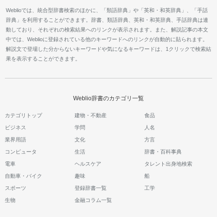
Weblioでは、統合型辞書検索のほかに、「類語辞典」や「英和・和英辞典」、「手話
辞典」を利用することができます。辞書、類語辞典、英和・和英辞典、手話辞典は連
動しており、それぞれの検索結果へのリンクが表示されます。また、解説記事の本文
中では、Weblioに登録されている他のキーワードへのリンクが自動的に貼られます。
解説文で登場した分からないキーワードや気になるキーワードは、1クリックで検索結
果を表示することができます。
Weblio辞書のカテゴリ一覧
カテゴリトップ
建物・不動産
食品
ビジネス
学問
人名
業界用語
文化
方言
コンピュータ
生活
辞書・百科事典
電車
ヘルスケア
タレント出身地検索
自動車・バイク
趣味
船
スポーツ
登録辞書一覧
工学
生物
金融コラム一覧