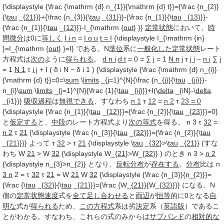
{\displaystyle {\frac {\mathrm {d} n_{1}}{\mathrm {d} t}}={\frac {n_{2}}
{\
tau
_{
21
}}}+{\frac {n_{3}}{\
tau
_{
31
}}}-{\frac {n_{1}}{\
tau
_{
13
}}}-
{\frac {n_{1}}{\
tau
_{
12
}}}-I_{\mathrm {
out
} }}
定常状態
において、
時
間微分
は0に
等しく
I i n
=
I o u
t = I
{\displaystyle I_{\mathrm {in}
}=I_{\mathrm {
out
} }=I} である。N
準位
系に
一般化した
定常状態
レート
方程式は
次の
ように
得られる
。
d n i
d t
= 0 = ∑ j = 1
N n
j τ
j i
−
n i
∑ j
= 1
N 1
τ
i j
+ I ( δ i N − δ i 1 ) {\displaystyle {\frac {\mathrm {d} n_{i}}
{\mathrm {d} t}}=0=\
sum
\
limits
_{j=1}^{N}{\frac {n_{j}}{\
tau
_{
ji
}}}-
n_{i}\
sum
\
limits
_{j=1}^{N}{\frac {1}{\
tau
_{
ij
}}}+I(\
delta
_{iN}-\
delta
_{i1})}
吸収過程
は
無視できる
、すなわち
n 1
τ
12
=
n 2
τ
23 = 0
{\displaystyle {\frac {n_{1}}{\
tau
_{
12
}}}={\frac {n_{2}}{\
tau
_{
23
}}}=0}
と
仮定する
と、
中段
のレート方程式より
次の
等式
を得る。 n 3 τ
32
=
n 2
τ
21
{\displaystyle {\frac {n_{3}}{\
tau
_{
32
}}}={\frac {n_{2}}{\
tau
_{
21
}}}} よって τ
32
> τ
21
{\displaystyle \
tau
_{
32
}>\
tau
_{
21
}} (すな
わち W
21
> W
32
{\displaystyle W_{
21
}>W_{
32
}} ) のとき n 3 >
n 2
{\displaystyle n_{3}>n_{2}} となり、
反転分布
が
存在する
。
分布
比は n
3 n
2 = τ
32
τ
21
= W
21
W
32
{\displaystyle {\frac {n_{3}}{n_{2}}}=
{\frac {\
tau
_{
32
}}{\
tau
_{
21
}}}={\frac {W_{
21
}}{W_{
32
}}}} になる。N
個の
定常状態
速度
式を
全て
足し合わせる
と
両辺
が
恒等
的に0となる
自
明な
式が
得られる
ため、
この方
程式
系は劣
決定
系（
英語版
）であるこ
とがわかる。すなわち、これらの式のみからは
サブバンド
の
相対的な