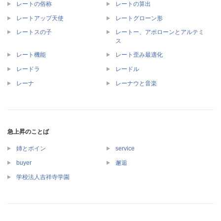
レートの俗称
レートの算出
レートアップ天使
レートグローン形
レートー、アポローンとアルテミ
レートスの子
ス
レート機能
レート歪み最適化
レードラ
レードル
レーナ
レーナウと音楽
急上昇のことば
姉とボイン
service
buyer
邂逅
学校法人吉祥寺学園