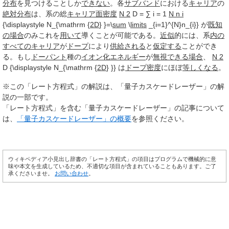
分布
を見つけることしか
できない
。各
サブバンド
における
キャリア
の
絶対
分布
は、系の総
キャリア
面密度
N 2
D = ∑ i = 1
N n i
{\displaystyle N_{\mathrm {
2D
} }=\
sum
\
limits
_{i=1}^{N}n_{i}} が
既知
の場合
のみこれを
用いて
導くことが可能である。
近似
的には、系
内の
すべての
キャリア
が
ドープ
により
供給される
と
仮定する
ことができ
る。もし
ドーパント
種の
イオン化エネルギー
が
無視できる
場合
、
N 2
D {\displaystyle N_{\mathrm {
2D
} }} は
ドープ
密度
にほぼ
等しくなる
。
※この「レート方程式」の解説は、「量子カスケードレーザー」の解
説の一部です。
「レート方程式」を含む「量子カスケードレーザー」の記事について
は、
「量子カスケードレーザー」の概要
を参照ください。
ウィキペディア小見出し辞書の「レート方程式」の項目はプログラムで機械的に意
味や本文を生成しているため、不適切な項目が含まれていることもあります。ご了
承くださいませ。
お問い合わせ
。