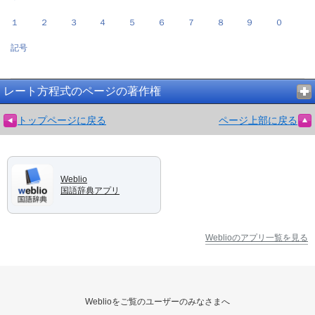
１
２
３
４
５
６
７
８
９
０
記号
レート方程式のページの著作権
トップページに戻る
ページ上部に戻る
Weblio
国語辞典アプリ
Weblioのアプリ一覧を見る
Weblioをご覧のユーザーのみなさまへ