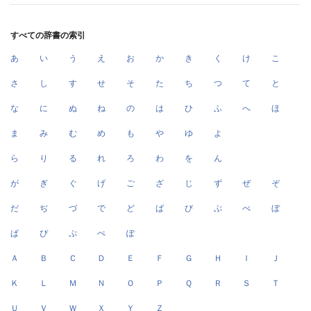
すべての辞書の索引
あ
い
う
え
お
か
き
く
け
こ
さ
し
す
せ
そ
た
ち
つ
て
と
な
に
ぬ
ね
の
は
ひ
ふ
へ
ほ
ま
み
む
め
も
や
ゆ
よ
ら
り
る
れ
ろ
わ
を
ん
が
ぎ
ぐ
げ
ご
ざ
じ
ず
ぜ
ぞ
だ
ぢ
づ
で
ど
ば
び
ぶ
べ
ぼ
ぱ
ぴ
ぷ
ぺ
ぽ
Ａ
Ｂ
Ｃ
Ｄ
Ｅ
Ｆ
Ｇ
Ｈ
Ｉ
Ｊ
Ｋ
Ｌ
Ｍ
Ｎ
Ｏ
Ｐ
Ｑ
Ｒ
Ｓ
Ｔ
Ｕ
Ｖ
Ｗ
Ｘ
Ｙ
Ｚ