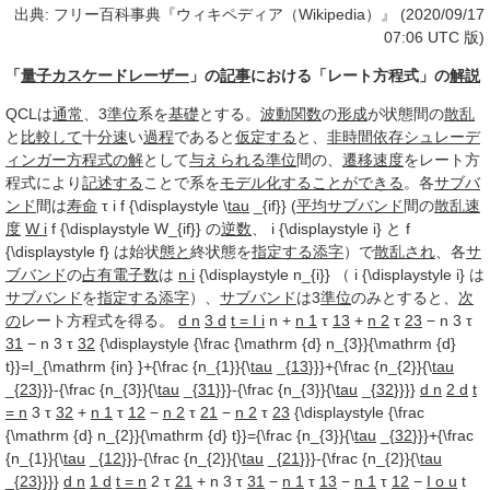
出典: フリー百科事典『ウィキペディア（Wikipedia）』 (2020/09/17
07:06 UTC 版)
「
量子カスケードレーザー
」の
記事
における「レート方程式」の
解説
QCLは
通常
、3
準位
系を
基礎
とする。
波動関数
の
形成
が状態間の
散乱
と
比較して
十
分速
い
過程
であると
仮定する
と、
非時間依存
シュレーデ
ィンガー方程式の解
として
与えられる
準位
間の、
遷移速度
をレート方
程式により
記述する
ことで系を
モデル化
することができる
。各
サブバ
ンド
間は
寿命
τ i f {\displaystyle \
tau
_{if}} (
平均
サブバンド
間の
散乱
速
度
W i
f {\displaystyle W_{if}} の
逆数
、 i {\displaystyle i} と f
{\displaystyle f} は始状
態と
終状態を
指定する
添字
）で
散乱され
、各
サ
ブバンド
の
占有
電子数
は
n i
{\displaystyle n_{i}} （ i {\displaystyle i} は
サブバンド
を
指定する
添字
）、
サブバンド
は3
準位
のみとすると、
次
の
レート方程式を得る。
d n
3 d
t = I i
n +
n 1
τ
13
+
n 2
τ
23
− n 3 τ
31
− n 3 τ
32
{\displaystyle {\frac {\mathrm {d} n_{3}}{\mathrm {d}
t}}=I_{\mathrm {in} }+{\frac {n_{1}}{\
tau
_{
13
}}}+{\frac {n_{2}}{\
tau
_{
23
}}}-{\frac {n_{3}}{\
tau
_{
31
}}}-{\frac {n_{3}}{\
tau
_{
32
}}}}
d n
2 d
t
= n
3 τ
32
+
n 1
τ
12
−
n 2
τ
21
−
n 2
τ
23
{\displaystyle {\frac
{\mathrm {d} n_{2}}{\mathrm {d} t}}={\frac {n_{3}}{\
tau
_{
32
}}}+{\frac
{n_{1}}{\
tau
_{
12
}}}-{\frac {n_{2}}{\
tau
_{
21
}}}-{\frac {n_{2}}{\
tau
_{
23
}}}}
d n
1 d
t = n
2 τ
21
+ n 3 τ
31
−
n 1
τ
13
−
n 1
τ
12
−
I o u
t