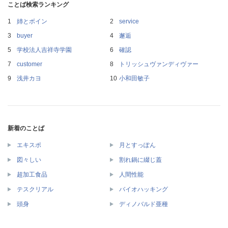
ことば検索ランキング
姉とボイン
service
buyer
邂逅
学校法人吉祥寺学園
確認
customer
トリッシュヴァンディヴァー
浅井カヨ
小和田敏子
新着のことば
エキスポ
月とすっぽん
図々しい
割れ鍋に綴じ蓋
超加工食品
人間性能
テスクリアル
バイオハッキング
頭身
ディノバルド亜種