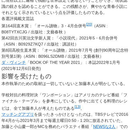
に現在以上に厳格で残酷な世界設定であるということができ、現状認
識の鋭さを認めることができる。この残酷さが、爽やかな青春小説に
それとなく示されているという点を評価したものである。
各選評掲載文芸誌
[
20
]
第164回直木賞：「オール讀物」3・4月合併号
（ASIN
:
B08TYTXCJG / 出版社
: 文藝春秋 ）
第42回吉川英治文学新人賞：「小説現代」2021年5・6月合併号
（ASIN
: B0929Z7KQ7 / 出版社
: 講談社）
第8回高校生直木賞：「オール讀物」2021年7月号 (創刊90周年記念特
別号第1弾)（ASIN
: B096LS2DMB / 出版社
: 文藝春秋）
ダ・ヴィンチ
「BOOK OF THE YEAR 2021」：本誌2022年1月号
(2021年12月6日発売)
影響を受けたもの
本作執筆のための取材は一切していないと加藤本人が明かしている。
学校対抗の料理対決「ワンポーション」はアメリカのテレビ番組「フ
ァイナル・テーブル」を参考にしている。作中に出てくる料理のレシ
[
13
]
ピは、全て加藤本人が考えたものである
。
マッチングアプリ
を扱ったきっかけとなったのは、TBSテレビで2016
年4月から2021年3月まで毎週土曜日0:50 - 1:20に放送されていた、
加藤と小山慶一郎がMCを務めたバラエティ番組「
NEWSな2人
」での