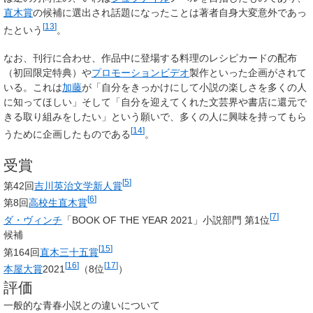
直木賞
の候補に選出され話題になったことは著者自身大変意外であっ
[
13
]
たという
。
なお、刊行に合わせ、作品中に登場する料理のレシピカードの配布
（初回限定特典）や
プロモーションビデオ
製作といった企画がされて
いる。これは
加藤
が「自分をきっかけにして小説の楽しさを多くの人
に知ってほしい」そして「自分を迎えてくれた文芸界や書店に還元で
きる取り組みをしたい」という願いで、多くの人に興味を持ってもら
[
14
]
うために企画したものである
。
受賞
[
5
]
第42回
吉川英治文学新人賞
[
6
]
第8回
高校生直木賞
[
7
]
ダ・ヴィンチ
「BOOK OF THE YEAR 2021」小説部門 第1位
候補
[
15
]
第164回
直木三十五賞
[
16
]
[
17
]
本屋大賞
2021
（8位
）
評価
一般的な青春小説との違いについて