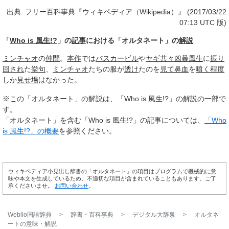
出典: フリー百科事典『ウィキペディア（Wikipedia）』 (2017/03/22
07:13 UTC 版)
「
Who is 風生!?
」の
記事
における「オルタネート」の
解説
ミンチャオ
の
仲間
。
本作
では
バスカービル
や
ヤギ
共々
凶暴
風生
に
振り
回され
た
挙句
、
ミンチャオ
たちの服が
透け
たのを
見て
鼻血
を
噴く
程度
しか
見せ場
はなかった。
※この「オルタネート」の解説は、「Who is 風生!?」の解説の一部で
す。
「オルタネート」を含む「Who is 風生!?」の記事については、
「Who
is 風生!?」の概要
を参照ください。
ウィキペディア小見出し辞書の「オルタネート」の項目はプログラムで機械的に意
味や本文を生成しているため、不適切な項目が含まれていることもあります。ご了
承くださいませ。
お問い合わせ
。
Weblio国語辞典
>
辞書・百科事典
>
デジタル大辞泉
>
オルタネ
ート
の意味・解説