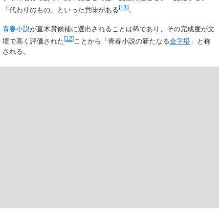
[
11
]
「代わりのもの」といった意味がある
。
青春小説
が直木賞候補に選出されることは稀であり、その完成度が文
[
12
]
壇で高く評価された
ことから「青春小説の新たなる
金字塔
」と称
される。