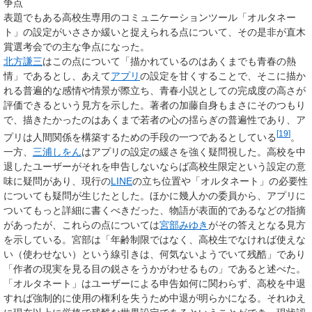
争点
表題でもある高校生専用のコミュニケーションツール「オルタネー
ト」の設定がいささか緩いと捉えられる点について、その是非が直木
賞選考会での主な争点になった。
北方謙三
はこの点について「描かれているのはあくまでも青春の熱
情」であるとし、あえて
アプリ
の設定を甘くすることで、そこに描か
れる普遍的な感情や情景が際立ち、青春小説としての完成度の高さが
評価できるという見方を示した。著者の加藤自身もまさにそのつもり
で、描きたかったのはあくまで若者の心の揺らぎの普遍性であり、ア
[
19
]
プリは人間関係を構築するための手段の一つであるとしている
。
一方、
三浦しをん
はアプリの設定の緩さを強く疑問視した。高校を中
退したユーザーがそれを申告しないならば高校生限定という設定の意
味に疑問があり、現行の
LINE
の立ち位置や「オルタネート」の必要性
についても疑問が生じたとした。ほかに幾人かの委員から、アプリに
ついてもっと詳細に書くべきだった、物語が表面的であるなどの指摘
があったが、これらの点については
宮部みゆき
がその答えとなる見方
を示している。宮部は「年齢制限ではなく、高校生でなければ使えな
い（使わせない）という線引きは、何気ないようでいて残酷」であり
「作者の現実を見る目の鋭さをうかがわせるもの」であると述べた。
「オルタネート」はユーザーによる申告如何に関わらず、高校を中退
すれば強制的に使用の権利を失うため中退が明らかになる。それゆえ