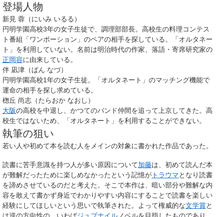
登場人物
新見 蓉（にいみ いるる）
円明学園高校3年の女子生徒で、調理部部長。高校生の料理コンテス
ト番組「ワンポーション」のペアの相手を探している。「オルタネー
ト」を利用していない。名前は明治時代の作家、落語・寄席研究家の
正岡容
に由来している。
伴 凪津（ばん なづ）
円明学園高校1年の女子生徒。「オルタネート」のマッチング機能で
運命の相手を探し求めている。
楤丘 尚志（たらおか なおし）
大阪
の高校を中退し、かつてのバンド仲間を追って上京してきた。高
校生ではないため、「オルタネート」を利用することができない。
執筆の狙い
若い人や初めて本を読む人をメインの対象に書かれた作品であった。
読書に苦手意識を持つ人が多い原因について
加藤
は、初めて読んだ本
が難解だったために楽しめなかったという記憶が
トラウマ
となり読書
を諦めさせているのだと考えた。そこで本作は、暗い部分や難解な内
容を敢えて書かず身近でわかりやすい内容にすることで読書を楽しい
経験にしてほしいという思いで執筆された。よって権威的な
文学賞
と
は逆の方向性の、いわば
ジュブナイル
ノベルを目指したものであり、