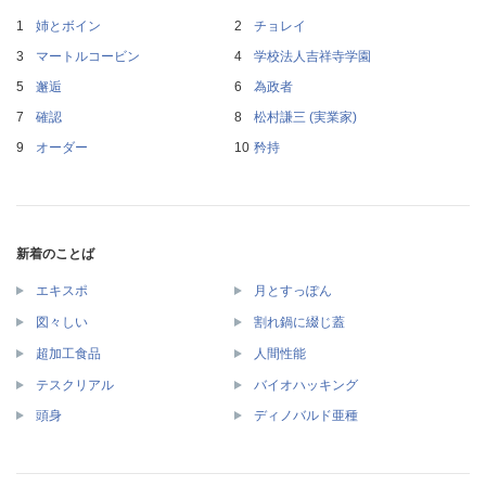
姉とボイン
チョレイ
マートルコービン
学校法人吉祥寺学園
邂逅
為政者
確認
松村謙三 (実業家)
オーダー
矜持
新着のことば
エキスポ
月とすっぽん
図々しい
割れ鍋に綴じ蓋
超加工食品
人間性能
テスクリアル
バイオハッキング
頭身
ディノバルド亜種