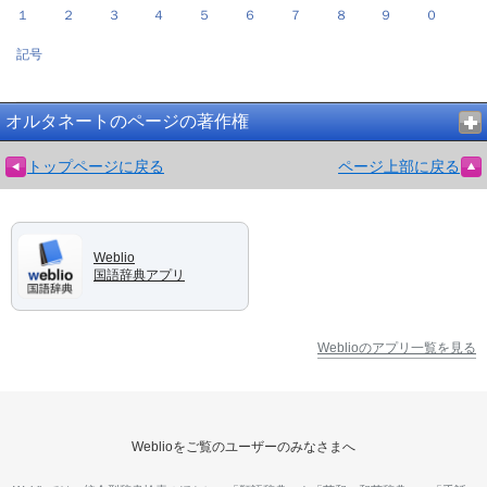
１
２
３
４
５
６
７
８
９
０
記号
オルタネートのページの著作権
トップページに戻る
ページ上部に戻る
Weblio
国語辞典アプリ
Weblioのアプリ一覧を見る
Weblioをご覧のユーザーのみなさまへ