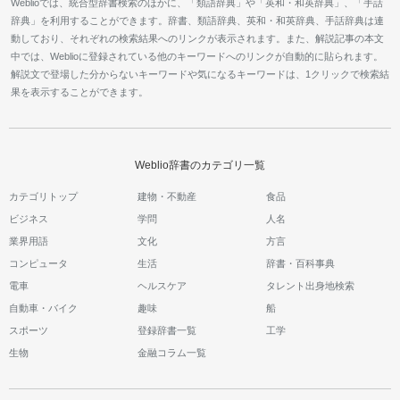
Weblioでは、統合型辞書検索のほかに、「類語辞典」や「英和・和英辞典」、「手話
辞典」を利用することができます。辞書、類語辞典、英和・和英辞典、手話辞典は連
動しており、それぞれの検索結果へのリンクが表示されます。また、解説記事の本文
中では、Weblioに登録されている他のキーワードへのリンクが自動的に貼られます。
解説文で登場した分からないキーワードや気になるキーワードは、1クリックで検索結
果を表示することができます。
Weblio辞書のカテゴリ一覧
カテゴリトップ
建物・不動産
食品
ビジネス
学問
人名
業界用語
文化
方言
コンピュータ
生活
辞書・百科事典
電車
ヘルスケア
タレント出身地検索
自動車・バイク
趣味
船
スポーツ
登録辞書一覧
工学
生物
金融コラム一覧