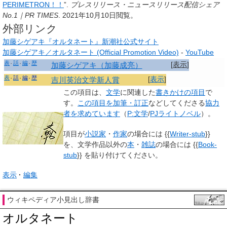
PERIMETRON！！
”.
プレスリリース・ニュースリリース配信シェア
No.1｜PR TIMES
.
2021年10月10日閲覧。
外部リンク
加藤シゲアキ『オルタネート』新潮社公式サイト
加藤シゲアキ／オルタネート (Official Promotion Video)
-
YouTube
表
話
編
歴
[
表示
]
加藤シゲアキ
（加藤成亮）
表
話
編
歴
[
表示
]
吉川英治文学新人賞
この項目は、
文学
に関連した
書きかけの項目
で
す。
この項目を加筆・訂正
などしてくださる
協力
者を求めています
（
P:文学
/
PJライトノベル
）。
項目が
小説家
・
作家
の場合には
{
{
Writer-stub
}
}
を、文学作品以外の
本
・
雑誌
の場合には
{
{
Book-
stub
}
}
を貼り付けてください。
表示
編集
ウィキペディア小見出し辞書
オルタネート