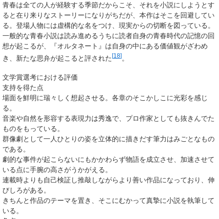
青春は全ての人が経験する季節だからこそ、それを小説にしようとす
ると在り来りなストーリーになりがちだが、本作はそこを回避してい
る。登場人物には虚構的な名をつけ、現実からの切断を図っている。
一般的な青春小説は読み進めるうちに読者自身の青春時代の記憶の回
想が起こるが、『オルタネート』は自身の中にある価値観がざわめ
[
18
]
き、新たな思弁が起こると評された
。
文学賞選考における評価
支持を得た点
場面を鮮明に瑞々しく想起させる。各章のそこかしこに光彩を感じ
る。
音楽や自然を形容する表現力は秀逸で、プロ作家としても抜きんでた
ものをもっている。
群像劇として一人ひとりの姿を立体的に描きだす筆力はみごとなもの
である。
劇的な事件が起こらないにもかかわらず物語を成立させ、加速させて
いる点に手腕の高さがうかがえる。
連載時よりも自己検証し推敲しながらより善い作品になっており、伸
びしろがある。
きちんと作品のテーマを置き、そこにむかって真摯に小説を執筆して
いる。