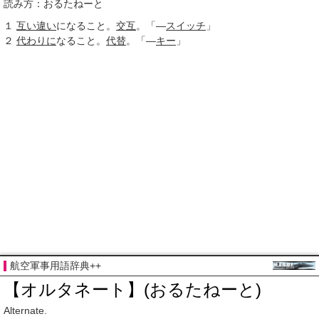
読み方：おるたねーと
１
互い違い
になること。
交互
。「―
スイッチ
」
２
代わりに
なること。
代替
。「―
キー
」
航空軍事用語辞典++
【オルタネート】(おるたねーと)
Alternate.