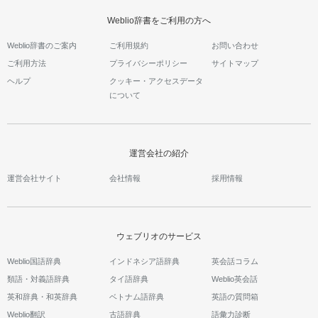
Weblio辞書をご利用の方へ
Weblio辞書のご案内
ご利用規約
お問い合わせ
ご利用方法
プライバシーポリシー
サイトマップ
ヘルプ
クッキー・アクセスデータ
について
運営会社の紹介
運営会社サイト
会社情報
採用情報
ウェブリオのサービス
Weblio国語辞典
インドネシア語辞典
英会話コラム
類語・対義語辞典
タイ語辞典
Weblio英会話
英和辞典・和英辞典
ベトナム語辞典
英語の質問箱
Weblio翻訳
古語辞典
語彙力診断