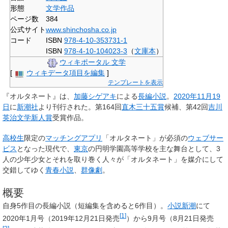
形態
文学作品
ページ数
384
公式サイト
www.shinchosha.co.jp
コード
ISBN
978-4-10-353731-1
ISBN
978-4-10-104023-3
（
文庫本
）
ウィキポータル 文学
[
ウィキデータ項目を編集
]
テンプレートを表示
『
オルタネート
』は、
加藤シゲアキ
による
長編小説
。
2020年
11月19
日
に
新潮社
より刊行された。第164回
直木三十五賞
候補、第42回
吉川
英治文学新人賞
受賞作品。
高校生
限定の
マッチングアプリ
「オルタネート」が必須の
ウェブサー
ビス
となった現代で、
東京
の円明学園高等学校を主な舞台として、3
人の少年少女とそれを取り巻く人々が「オルタネート」を媒介にして
交錯してゆく
青春小説
、
群像劇
。
概要
自身5作目の長編小説（短編集を含めると6作目）。
小説新潮
にて
[
1
]
2020年1月号（2019年12月21日発売
）から9月号（8月21日発売