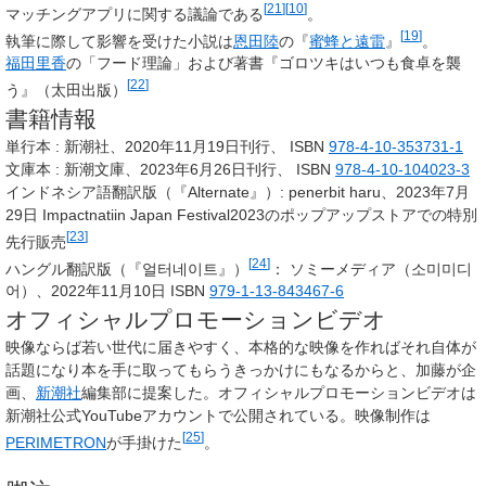
[
21
]
[
10
]
マッチングアプリに関する議論である
。
[
19
]
執筆に際して影響を受けた小説は
恩田陸
の『
蜜蜂と遠雷
』
。
福田里香
の「フード理論」および著書『ゴロツキはいつも食卓を襲
[
22
]
う』（太田出版）
書籍情報
単行本
: 新潮社、2020年11月19日刊行、
ISBN
978-4-10-353731-1
文庫本
: 新潮文庫、2023年6月26日刊行、
ISBN
978-4-10-104023-3
インドネシア語翻訳版（『Alternate』）: penerbit haru、2023年7月
29日 Impactnatiin Japan Festival2023のポップアップストアでの特別
[
23
]
先行販売
[
24
]
ハングル翻訳版（『얼터네이트』）
： ソミーメディア（소미미디
어）、2022年11月10日
ISBN
979-1-13-843467-6
オフィシャルプロモーションビデオ
映像ならば若い世代に届きやすく、本格的な映像を作ればそれ自体が
話題になり本を手に取ってもらうきっかけにもなるからと、加藤が企
画、
新潮社
編集部に提案した。オフィシャルプロモーションビデオは
新潮社公式YouTubeアカウントで公開されている。映像制作は
[
25
]
PERIMETRON
が手掛けた
。