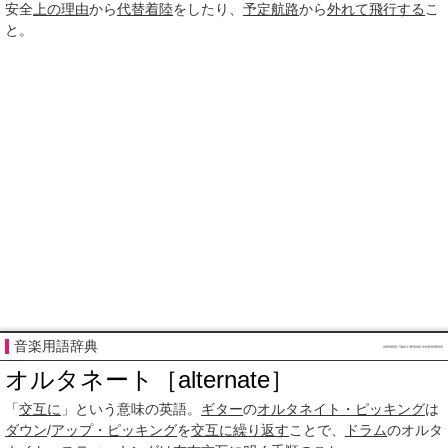
安全
上の
理由
から
代替着陸
をしたり、
予定
航路
から
外れて
飛行する
こ
と。
音楽用語辞典
オルタネート［alternate］
「
交互に
」という意味の英語。
ギター
の
オルタネイト・ピッキング
は
ダウン
/
アップ・ピッキング
を
交互に
繰り
返す
ことで、
ドラム
のオルタ