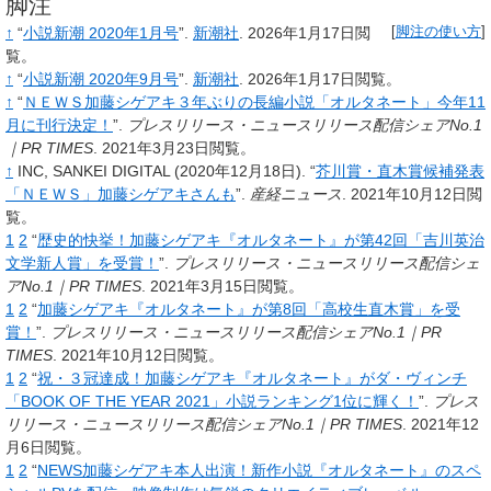
脚注
↑
“
小説新潮 2020年1月号
”.
新潮社
.
2026年1月17日閲
[
脚注の使い方
]
覧。
↑
“
小説新潮 2020年9月号
”.
新潮社
.
2026年1月17日閲覧。
↑
“
ＮＥＷＳ加藤シゲアキ３年ぶりの長編小説「オルタネート」今年11
月に刊行決定！
”.
プレスリリース・ニュースリリース配信シェアNo.1
｜PR TIMES
.
2021年3月23日閲覧。
↑
INC, SANKEI DIGITAL
(2020年12月18日).
“
芥川賞・直木賞候補発表
「ＮＥＷＳ」加藤シゲアキさんも
”.
産経ニュース
.
2021年10月12日閲
覧。
1
2
“
歴史的快挙！加藤シゲアキ『オルタネート』が第42回「吉川英治
文学新人賞」を受賞！
”.
プレスリリース・ニュースリリース配信シェ
アNo.1｜PR TIMES
.
2021年3月15日閲覧。
1
2
“
加藤シゲアキ『オルタネート』が第8回「高校生直木賞」を受
賞！
”.
プレスリリース・ニュースリリース配信シェアNo.1｜PR
TIMES
.
2021年10月12日閲覧。
1
2
“
祝・３冠達成！加藤シゲアキ『オルタネート』がダ・ヴィンチ
「BOOK OF THE YEAR 2021」小説ランキング1位に輝く！
”.
プレス
リリース・ニュースリリース配信シェアNo.1｜PR TIMES
.
2021年12
月6日閲覧。
1
2
“
NEWS加藤シゲアキ本人出演！新作小説『オルタネート』のスペ