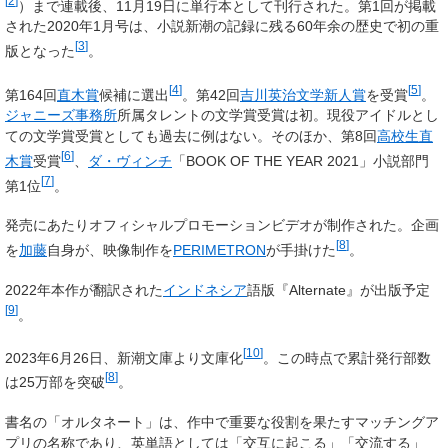
[
2
]
）まで連載後、11月19日に単行本として刊行された。第1回が掲載
された2020年1月号は、小説新潮の記録に残る60年余の歴史で初の重
[
3
]
版となった
。
[
4
]
[
5
]
第164回
直木賞
候補に選出
。第42回
吉川英治文学新人賞
を受賞
。
ジャニーズ事務所
所属タレントの文学賞受賞は初。現役アイドルとし
ての文学賞受賞としても過去に例はない。そのほか、第8回
高校生直
[
6
]
木賞
受賞
、
ダ・ヴィンチ
「BOOK OF THE YEAR 2021」小説部門
[
7
]
第1位
。
発売にあたりオフィシャルプロモーションビデオが制作された。企画
[
8
]
を
加藤
自身が、映像制作を
PERIMETRON
が手掛けた
。
2022年本作が翻訳された
インドネシア
語版『Alternate』が出版予定
[
9
]
。
[
10
]
2023年6月26日、新潮文庫より文庫化
。この時点で累計発行部数
[
8
]
は25万部を突破
。
書名の「オルタネート」は、作中で重要な役割を果たすマッチングア
プリの名称であり、英単語としては「交互に起こる」「交流する」