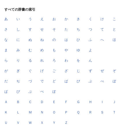
すべての辞書の索引
あ
い
う
え
お
か
き
く
け
こ
さ
し
す
せ
そ
た
ち
つ
て
と
な
に
ぬ
ね
の
は
ひ
ふ
へ
ほ
ま
み
む
め
も
や
ゆ
よ
ら
り
る
れ
ろ
わ
を
ん
が
ぎ
ぐ
げ
ご
ざ
じ
ず
ぜ
ぞ
だ
ぢ
づ
で
ど
ば
び
ぶ
べ
ぼ
ぱ
ぴ
ぷ
ぺ
ぽ
Ａ
Ｂ
Ｃ
Ｄ
Ｅ
Ｆ
Ｇ
Ｈ
Ｉ
Ｊ
Ｋ
Ｌ
Ｍ
Ｎ
Ｏ
Ｐ
Ｑ
Ｒ
Ｓ
Ｔ
Ｕ
Ｖ
Ｗ
Ｘ
Ｙ
Ｚ