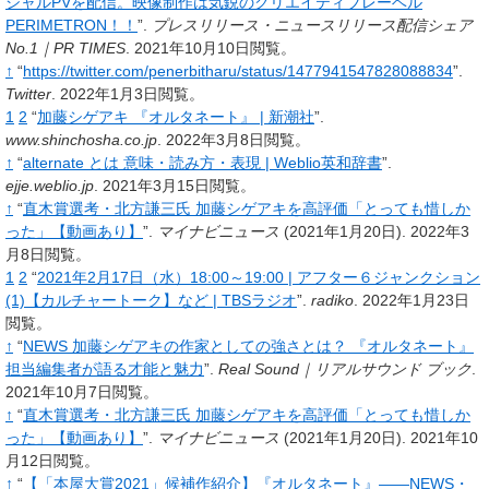
シャルPVを配信。映像制作は気鋭のクリエイティブレーベル
PERIMETRON！！
”.
プレスリリース・ニュースリリース配信シェア
No.1｜PR TIMES
.
2021年10月10日閲覧。
↑
“
https://twitter.com/penerbitharu/status/1477941547828088834
”.
Twitter
.
2022年1月3日閲覧。
1
2
“
加藤シゲアキ 『オルタネート』 | 新潮社
”.
www.shinchosha.co.jp
.
2022年3月8日閲覧。
↑
“
alternate とは 意味・読み方・表現 | Weblio英和辞書
”.
ejje.weblio.jp
.
2021年3月15日閲覧。
↑
“
直木賞選考・北方謙三氏 加藤シゲアキを高評価「とっても惜しか
った」【動画あり】
”.
マイナビニュース
(2021年1月20日).
2022年3
月8日閲覧。
1
2
“
2021年2月17日（水）18:00～19:00 | アフター６ジャンクション
(1)【カルチャートーク】など | TBSラジオ
”.
radiko
.
2022年1月23日
閲覧。
↑
“
NEWS 加藤シゲアキの作家としての強さとは？ 『オルタネート』
担当編集者が語る才能と魅力
”.
Real Sound｜リアルサウンド ブック
.
2021年10月7日閲覧。
↑
“
直木賞選考・北方謙三氏 加藤シゲアキを高評価「とっても惜しか
った」【動画あり】
”.
マイナビニュース
(2021年1月20日).
2021年10
月12日閲覧。
↑
“
【「本屋大賞2021」候補作紹介】『オルタネート』――NEWS・