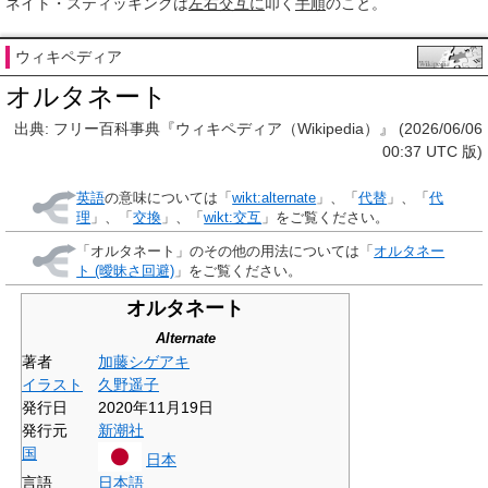
ネイト・スティッキングは
左右
交互に
叩く
手順
のこと。
ウィキペディア
オルタネート
出典: フリー百科事典『ウィキペディア（Wikipedia）』 (2026/06/06
00:37 UTC 版)
英語
の意味については「
wikt:alternate
」、「
代替
」、「
代
理
」、「
交換
」、「
wikt:交互
」をご覧ください。
「
オルタネート
」のその他の用法については「
オルタネー
ト (曖昧さ回避)
」をご覧ください。
オルタネート
Alternate
著者
加藤シゲアキ
イラスト
久野遥子
発行日
2020年11月19日
発行元
新潮社
国
日本
言語
日本語