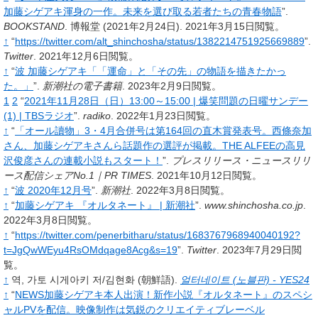
加藤シゲアキ渾身の一作。未来を選び取る若者たちの青春物語
”.
BOOKSTAND
.
博報堂
(2021年2月24日).
2021年3月15日閲覧。
↑
“
https://twitter.com/alt_shinchosha/status/1382214751925669889
”.
Twitter
.
2021年12月6日閲覧。
↑
“
波 加藤シゲアキ「「運命」と「その先」の物語を描きたかっ
た。」
”.
新潮社の電子書籍
.
2023年2月9日閲覧。
1
2
“
2021年11月28日（日）13:00～15:00 | 爆笑問題の日曜サンデー
(1) | TBSラジオ
”.
radiko
.
2022年1月23日閲覧。
↑
“
「オール讀物」3・4月合併号は第164回の直木賞発表号。西條奈加
さん、加藤シゲアキさんら話題作の選評が掲載。THE ALFEEの高見
沢俊彦さんの連載小説もスタート！
”.
プレスリリース・ニュースリリ
ース配信シェアNo.1｜PR TIMES
.
2021年10月12日閲覧。
↑
“
波 2020年12月号
”.
新潮社
.
2022年3月8日閲覧。
↑
“
加藤シゲアキ 『オルタネート』 | 新潮社
”.
www.shinchosha.co.jp
.
2022年3月8日閲覧。
↑
“
https://twitter.com/penerbitharu/status/1683767968940040192?
t=JgQwWEyu4RsOMdqage8Acg&s=19
”.
Twitter
.
2023年7月29日閲
覧。
↑
역,
가토 시게아키 저/김현화
(朝鮮語).
얼터네이트 (노블판) - YES24
↑
“
NEWS加藤シゲアキ本人出演！新作小説『オルタネート』のスペシ
ャルPVを配信。映像制作は気鋭のクリエイティブレーベル