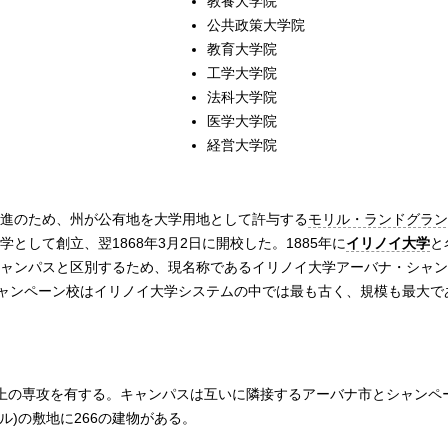
教養大学院
公共政策大学院
教育大学院
工学大学院
法科大学院
医学大学院
経営大学院
促進のため、州が公有地を大学用地として許与する
モリル・ランドグラン
学として創立、翌1868年3月2日に開校した。1885年に
イリノイ大学
と
他キャンパスと区別するため、現名称であるイリノイ大学アーバナ・シャ
ャンペーン校はイリノイ大学システムの中では最も古く、規模も最大で
0以上の専攻を有する。キャンパスは互いに隣接するアーバナ市とシャンペ
トル)の敷地に266の建物がある。