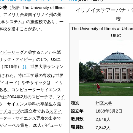
ン校
（
英語
:
The University of Illinoi
イリノイ大学アーバナ・
、
アメリカ合衆国
イリノイ州
の
州
校
大学
システム」の旗艦校であり、一
The University of Illinois at Ur
本校を指すことが多い。
UIUC
イビーリーグ
と称することから派
リック・アイビー
」の1つ。
USニ
2016年）
[1]
。
世界大学ランキン
価された。特に工学系の専攻は世界
ダイオード）や
モサイック
は、イリ
ある。コンピューターサイエンス
氏は2004年2月のスピーチで、
マイ
種別
州立大学
タ・サイエンス学科の卒業生を最
ーチューブ
の設立者である
スティ
設立年
1868年3月2日
ーター・サイエンス専攻の出身で
教員数
2,548人
が
ノーベル賞
を、20人が
ピューリ
職員数
7,842人