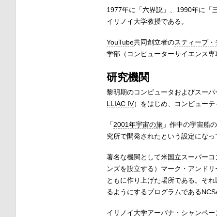
1977年に「六界説」、1990年
イリノイ大学教授である。
YouTube
共同創立者の
スティーブ・
学部（コンピューターサイエンス専
研究機関
黎明期のコンピュータおよびスーパー
LLIAC IV
）をはじめ、コンピューテ
「
2001年宇宙の旅
」作中の宇宙船の
究所で開発されたという設定になっ
著名な機関として
米国立スーパーコ
ンズを設立する）マーク・アンドリ
ともに作り上げた場所である。それ
るようにするプログラムであるNCS
イリノイ大学アーバナ・シャンペー