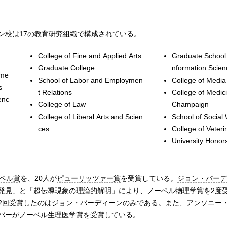
ン校は17の教育研究組織で構成されている。
College of Fine and Applied Arts
Graduate School 
Graduate College
nformation Scien
ume
School of Labor and Employmen
College of Media
s
t Relations
College of Medic
enc
College of Law
Champaign
College of Liberal Arts and Scien
School of Social
ces
College of Veter
University Honor
ベル賞
を、20人が
ピューリッツァー賞
を受賞している。
ジョン・バーデ
発見」と「超伝導現象の理論的解明」により、
ノーベル物理学賞
を2度
2回受賞したのは
ジョン・バーディーン
のみである。また、
アンソニー
バー
が
ノーベル生理医学賞
を受賞している。