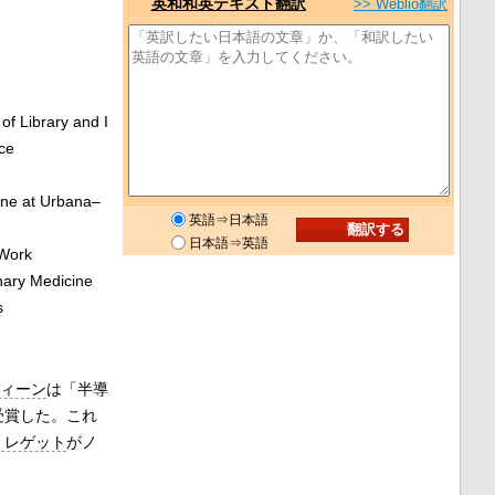
英和和英テキスト翻訳
>> Weblio翻訳
of Library and I
ce
ine at Urbana–
英語⇒日本語
日本語⇒英語
 Work
inary Medicine
s
ィーン
は「半導
受賞した。これ
・レゲット
がノ