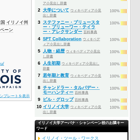
ア小見出し辞書
2
大学について
ウィキペディア小見
|
|
|
|
|
100%
出し辞書
衆国
イリノイ州
3
ステファニー・ブリュースタ
|
|
|
|
|
100%
ー・ブリューワー・テイラ
ペーン
ー・アレクサンダー
百科事典
4
SPT Collaboration
ウィキペデ
|
|
|
|
|
100%
ィア小見出し辞書
5
人物・経歴
ウィキペディア小見出
|
|
|
|
|
100%
し辞書
6
人生初期
du/
ウィキペディア小見出し
|
|
|
|
|
100%
辞書
7
若年期と教育
ウィキペディア小見
|
|
|
|
|
100%
出し辞書
8
チャンドラー・タルパデー・
|
|
|
|
|
100%
モーハンティー
百科事典
ンプレートを表示
9
ビル・グロップ
百科事典
|
|
|
|
|
100%
10
イリノイ大学
ウィキペディア小見
|
|
|
|
|
100%
出し辞書
イリノイ大学アーバナ・シャンペーン校のお隣キー
ワード
イリノイ・ツール・ワークス