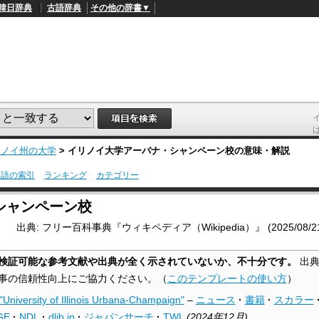
韓日辞典
古語辞典
その他の辞書▼
リノイ州の大学
>
イリノイ大学アーバナ・シャンペーン校
の意味・解説
用語の索引
ランキング
カテゴリー
L
/
o
シャンペーン校
a
d
出典: フリー百科事典『ウィキペディア（Wikipedia）』 (2025/08/21 0
e
d
:
検証可能な参考文献や出典が全く示されていないか、不十分です。
出典
4
1
事の信頼性向上にご協力ください。
（
このテンプレートの使い方
）
.
2
"University of Illinois Urbana-Champaign"
–
ニュース
·
書籍
·
スカラー
1
%
GE
·
NDL
·
dlib.jp
·
ジャパンサーチ
·
TWL
(
2024年12月
)