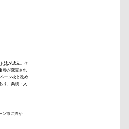
ト法
が成立。そ
名称が変更され
ンペーン校と改め
あり、業績・入
ーン市に跨が