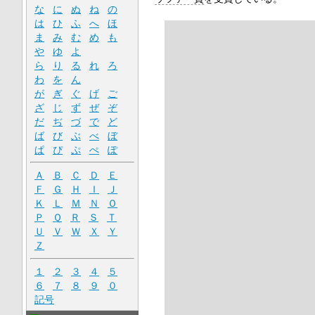
な
に
ぬ
ね
の
は
ひ
ふ
へ
ほ
ま
み
む
め
も
や
ゆ
よ
ら
り
る
れ
ろ
わ
を
ん
が
ぎ
ぐ
げ
ご
ざ
じ
ず
ぜ
ぞ
だ
ぢ
づ
で
ど
ば
び
ぶ
べ
ぼ
ぱ
ぴ
ぷ
ぺ
ぽ
Ａ
Ｂ
Ｃ
Ｄ
Ｅ
Ｆ
Ｇ
Ｈ
Ｉ
Ｊ
Ｋ
Ｌ
Ｍ
Ｎ
Ｏ
Ｐ
Ｑ
Ｒ
Ｓ
Ｔ
Ｕ
Ｖ
Ｗ
Ｘ
Ｙ
Ｚ
１
２
３
４
５
６
７
８
９
０
記号