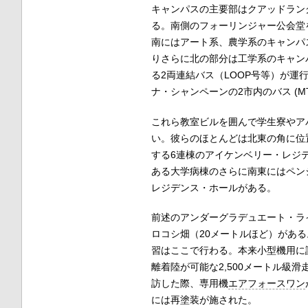
キャンパスの主要部はクアッドラン
る。南側のフォーリンジャー公会堂
南にはアート系、農学系のキャンパ
りさらに北の部分は工学系のキャン
る2両連結バス（LOOP号等）が運行
ナ・シャンペーンの2市内のバス (M
これら教室ビルを囲んで学生寮やア
い。彼らのほとんどは北東の角に位
する6連棟のアイケンベリー・レジ
ある大学病棟のさらに南東にはペン
レジデンス・ホールがある。
前述のアンダーグラデュエート・ラ
ロコシ畑（20メートルほど）がある。 
習はここで行わる。本来小型機用に
離着陸が可能な2,500メートル級滑
訪した際、専用機
エアフォースワン
には再塗装が施された。