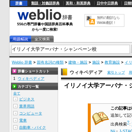
辞書
類語・対義語辞典
英和・和英辞典
日中中日辞典
日韓
無料の翻訳なら
Weblio翻訳！
556の専門辞書や国語辞典百科事典
から一度に検索!
Weblio 辞書
>
固有名詞の種類
>
建物・施設
>
施設
>
教育施設
>
イ
辞書ショートカット
ウィキペディア
索引トップ
1
ウィキペディア
U
イリノイ大学アーバナ・
n
カテゴリ一覧
m
u
全て
t
ビジネス
＋
e
業界用語
＋
この記事は
コンピュータ
＋
追加して記
電車
＋
?
出典検索
:
自動車・バイク
＋
Nii
·
J-STA