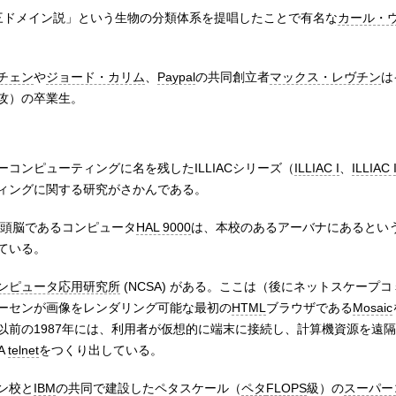
に「三ドメイン説」という生物の分類体系を提唱したことで有名な
カール・
チェン
や
ジョード・カリム
、
Paypal
の共同創立者
マックス・レヴチン
は
攻）の卒業生。
コンピューティングに名を残したILLIACシリーズ（
ILLIAC I
、
ILLIAC I
ィングに関する研究がさかんである。
頭脳であるコンピュータ
HAL 9000
は、本校のあるアーバナにあるという
ている。
ンピュータ応用研究所
(NCSA) がある。ここは（後にネットスケープ
ーセンが画像をレンダリング可能な最初の
HTML
ブラウザである
Mosaic
以前の1987年には、利用者が仮想的に端末に接続し、計算機資源を遠
A
telnet
をつくり出している。
ン校と
IBM
の共同で建設したペタスケール（
ペタ
FLOPS
級）の
スーパー