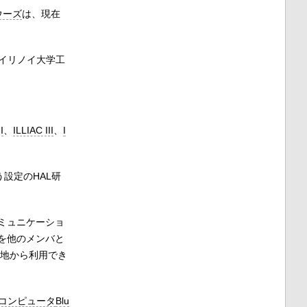
ウーズ
は、現在
イリノイ大学工
I
、
ILLIAC III
、
I
設定のHAL研
コミュニケーショ
を他のメンバと
隔地から利用でき
コンピュータ
Blu