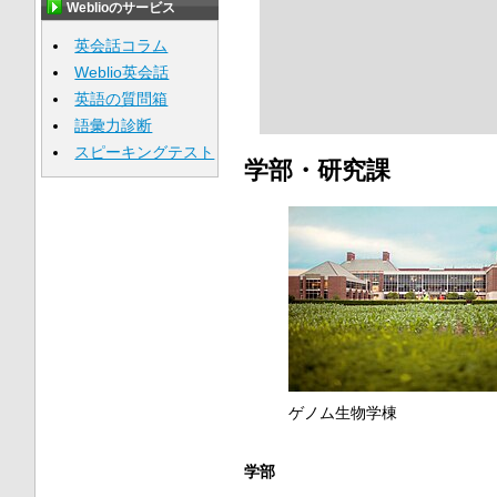
Weblioのサービス
英会話コラム
Weblio英会話
英語の質問箱
語彙力診断
スピーキングテスト
学部・研究課
ゲノム生物学棟
学部