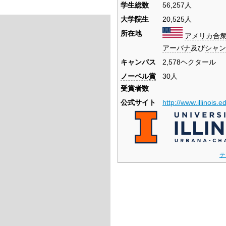
学生総数
56,257人
大学院生
20,525人
所在地
アメリカ合
アーバナ
及び
シャン
キャンパス
2,578ヘクタール
ノーベル賞
30人
受賞者数
公式サイト
http://www.illinois.e
テ