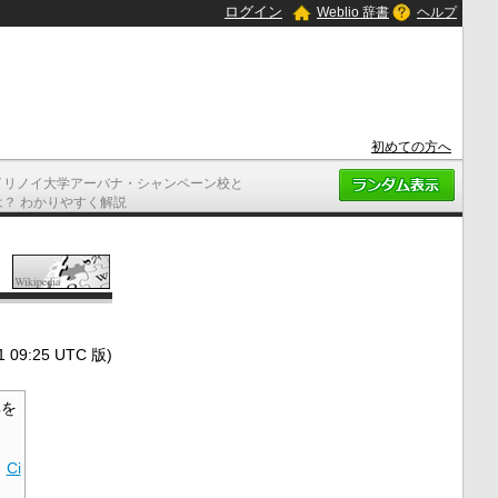
ログイン
Weblio 辞書
ヘルプ
初めての方へ
イリノイ大学アーバナ・シャンペーン校と
は？ わかりやすく解説
9:25 UTC 版)
を
·
Ci