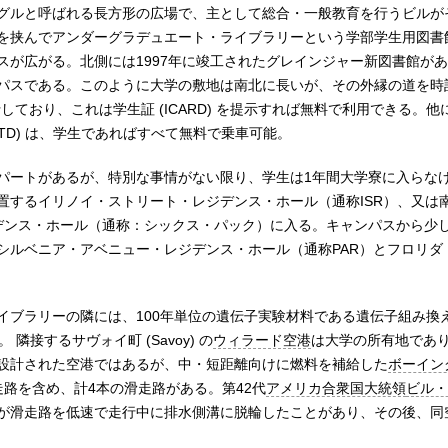
グルと呼ばれる長方形の広場で、主として総合・一般教育を行うビルが
を挟んでアンダーグラデュエート・ライブラリーという学部学生用図書
スが広がる。北側には1997年に竣工されたグレインジャー新図書館が
パスである。このように大学の敷地は南北に長いが、その外縁の道を時
しており、これは学生証 (ICARD) を提示すれば無料で利用できる。
TD) は、学生であればすべて無料で乗車可能。
パートがあるが、特別な事情がない限り、学生は1年間大学寮に入らな
置するイリノイ・ストリート・レジデンス・ホール（通称ISR）、又は
デンス・ホール（通称：シックス・パック）に入る。キャンパスから少
シルベニア・アベニュー・レジデンス・ホール（通称PAR）とフロリダ
イブラリーの隣には、100年単位の遺伝子実験材料である遺伝子組み換
隣接するサヴォイ町 (Savoy) の
ウィラード空港
は大学の所有地であ
設計された空港ではあるが、中・短距離向けに燃料を補給した
ボーイング
走路を含め、計4本の滑走路がある。第42代
アメリカ合衆国大統領
ビル・
が滑走路を低速で走行中に排水側溝に脱輪したことがあり、その後、同