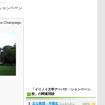
シャンペーン
bana–Champaign,
「イリノイ大学アーバナ・シャンペーン
校」の関連用語
1
主な教授・卒業生
ウィキペディ
|
|
|
|
|
100%