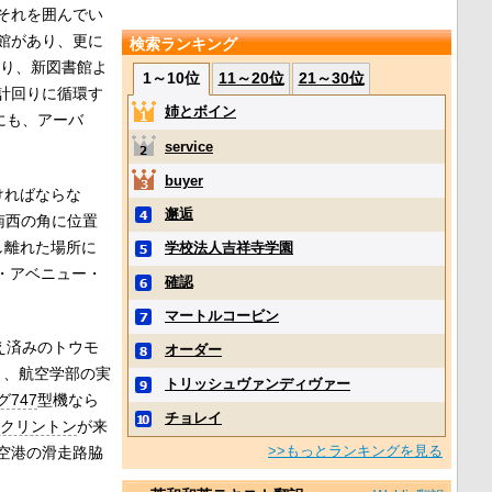
それを囲んでい
館があり、更に
検索ランキング
あり、新図書館よ
1～10位
11～20位
21～30位
計回りに循環す
姉とボイン
他にも、アーバ
service
buyer
ければならな
邂逅
南西の角に位置
し離れた場所に
学校法人吉祥寺学園
・アベニュー・
確認
マートルコービン
え済みのトウモ
オーダー
り、航空学部の実
トリッシュヴァンディヴァー
747
型機なら
チョレイ
クリントン
が来
>>もっとランキングを見る
空港の滑走路脇