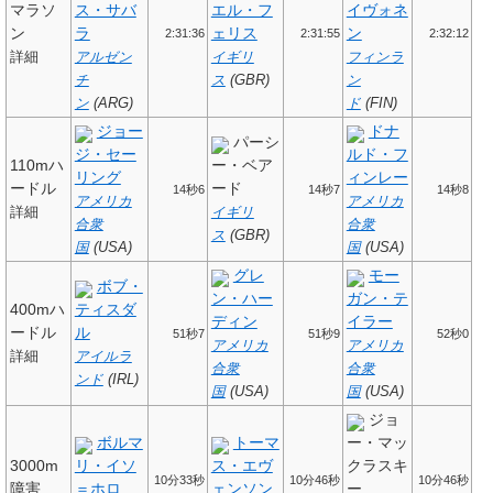
マラソ
ス・サバ
エル・フ
イヴォネ
ン
ラ
ェリス
ン
2:31:36
2:31:55
2:32:12
詳細
アルゼン
イギリ
フィンラ
チ
ス
(GBR)
ン
ン
(ARG)
ド
(FIN)
ジョー
ドナ
パーシ
ジ・セー
ルド・フ
110mハ
ー・ベア
リング
ィンレー
ードル
ード
14秒6
14秒7
14秒8
アメリカ
アメリカ
詳細
イギリ
合衆
合衆
ス
(GBR)
国
(USA)
国
(USA)
グレ
モー
ボブ・
ン・ハー
ガン・テ
400mハ
ティスダ
ディン
イラー
ードル
ル
51秒7
51秒9
52秒0
アメリカ
アメリカ
詳細
アイルラ
合衆
合衆
ンド
(IRL)
国
(USA)
国
(USA)
ジョ
ボルマ
トーマ
ー・マッ
3000m
リ・イソ
ス・エヴ
クラスキ
10分33秒
10分46秒
10分46秒
障害
＝ホロ
ェンソン
ー