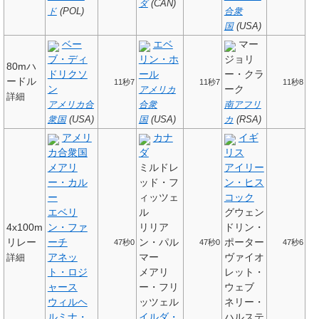
ダ
(CAN)
ド
(POL)
合衆
国
(USA)
ベー
エベ
マー
ブ・ディ
リン・ホ
ジョリ
80mハ
ドリクソ
ール
ー・クラ
ードル
11秒7
11秒7
11秒8
ン
ーク
アメリカ
詳細
アメリカ合
合衆
南アフリ
衆国
(USA)
国
(USA)
カ
(RSA)
アメリ
カナ
イギ
カ合衆国
ダ
リス
メアリ
ミルドレ
アイリー
ー・カル
ッド・フ
ン・ヒス
ー
ィッツェ
コック
エベリ
ル
グウェン
4x100m
ン・ファ
リリア
ドリン・
リレー
ーチ
ン・パル
ポーター
47秒0
47秒0
47秒6
アネッ
マー
ヴァイオ
詳細
ト・ロジ
メアリ
レット・
ャース
ー・フリ
ウェブ
ウィルヘ
ッツェル
ネリー・
ルミナ・
イルダ・
ハルステ