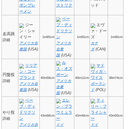
ボンブレ
ストリク
ッド
ーメン
ベー
ジー
ブ・ディ
エヴ
ン・シャ
ドリクソ
ァ・ドー
走高跳
イリー
ン
ズ
1m65cm
1m65cm
1m60cm
詳細
アメリカ合
アメリカ
カナ
衆国
(USA)
合衆
ダ
(CAN)
国
(USA)
ル
リリア
ヤド
ス・オズ
ン・コー
ヴィガ・
円盤投
ボーン
プランド
ワイス
40m58cm
40m12cm
38m74cm
詳細
アメリカ
アメリカ合
ポーラン
合衆
衆国
(USA)
ド
(POL)
国
(USA)
ベー
エレ
ティ
ブ・ディ
ン・ブラ
リー・フ
やり投
ドリクソ
ウミュラ
ライシャ
43m68cm
43m49cm
43m00cm
ン
ー
ー
詳細
アメリカ合
ドイ
ドイ