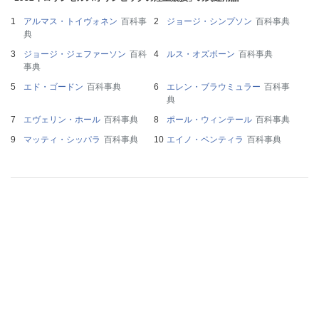
アルマス・トイヴォネン
百科事
ジョージ・シンプソン
百科事典
典
ジョージ・ジェファーソン
百科
ルス・オズボーン
百科事典
事典
エド・ゴードン
百科事典
エレン・ブラウミュラー
百科事
典
エヴェリン・ホール
百科事典
ポール・ウィンテール
百科事典
マッティ・シッパラ
百科事典
エイノ・ペンティラ
百科事典