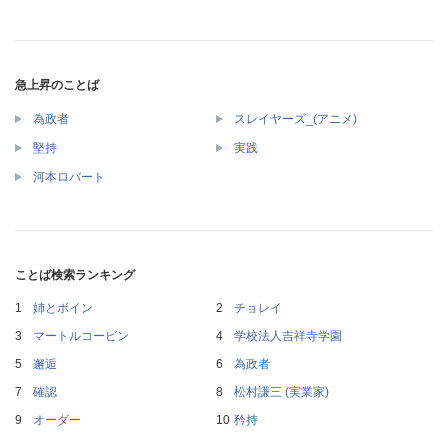
急上昇のことば
為政者
スレイヤーズ_(アニメ)
堅持
実践
河本ロバート
ことば検索ランキング
姉とボイン
チョレイ
マートルコービン
学校法人吉祥寺学園
邂逅
為政者
確認
松村謙三 (実業家)
オーダー
矜持