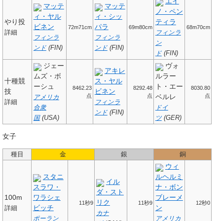
エイ
マッテ
マッテ
ノ・ペン
ィ・ヤル
ィ・シッ
やり投
ティラ
ビネン
パラ
72m71cm
69m80cm
68m70cm
詳細
フィンラ
フィンラ
フィンラ
ン
ンド
(FIN)
ンド
(FIN)
ド
(FIN)
ジェー
ヴォ
アキレ
ムズ・ボ
ルラー
十種競
ス・ヤル
ーシュ
ト・エー
8462.23
8292.48
8030.80
技
ビネン
点
点
ベルレ
点
アメリカ
詳細
フィンラ
合衆
ドイ
ンド
(FIN)
国
(USA)
ツ
(GER)
女子
種目
金
銀
銅
ウィ
スタニ
ルヘルミ
イル
スラワ・
ナ・ボン
ダ・スト
100m
ワラシェ
ブレーメ
リク
11秒9
11秒9
12秒0
ビッチ
ン
詳細
カナ
ポーラン
アメリカ