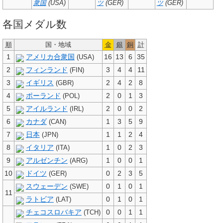
衆国
(USA)
ツ
(GER)
ツ
(GER)
各国メダル数
順
国・地域
金
銀
銅
計
1
アメリカ合衆国
16
13
6
35
(USA)
2
フィンランド
3
4
4
11
(FIN)
3
イギリス
2
4
2
8
(GBR)
4
ポーランド
2
0
1
3
(POL)
5
アイルランド
2
0
0
2
(IRL)
6
カナダ
1
3
5
9
(CAN)
7
日本
1
1
2
4
(JPN)
8
イタリア
1
0
2
3
(ITA)
9
アルゼンチン
1
0
0
1
(ARG)
10
ドイツ
0
2
3
5
(GER)
スウェーデン
0
1
0
1
(SWE)
11
ラトビア
0
1
0
1
(LAT)
チェコスロバキア
0
0
1
1
(TCH)