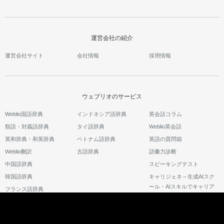
運営会社の紹介
運営会社サイト
会社情報
採用情報
ウェブリオのサービス
Weblio国語辞典
インドネシア語辞典
英会話コラム
類語・対義語辞典
タイ語辞典
Weblio英会話
英和辞典・和英辞典
ベトナム語辞典
英語の質問箱
Weblio翻訳
古語辞典
語彙力診断
中国語辞典
スピーキングテスト
韓国語辞典
キャリジェネ～生成AIスク
ール・AIスキルでキャリア
フランス語辞典
アップ～