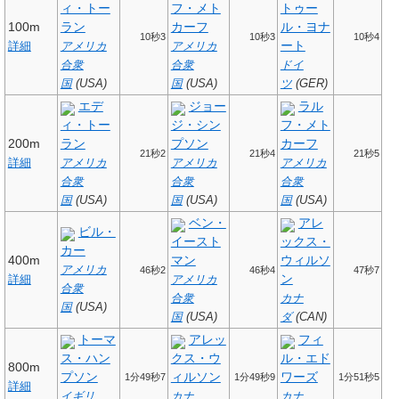
ィ・トー
フ・メト
トゥー
100m
ラン
カーフ
ル・ヨナ
10秒3
10秒3
10秒4
ート
詳細
アメリカ
アメリカ
合衆
合衆
ドイ
国
(USA)
国
(USA)
ツ
(GER)
エデ
ジョー
ラル
ィ・トー
ジ・シン
フ・メト
200m
ラン
プソン
カーフ
21秒2
21秒4
21秒5
詳細
アメリカ
アメリカ
アメリカ
合衆
合衆
合衆
国
(USA)
国
(USA)
国
(USA)
ベン・
アレ
ビル・
イースト
ックス・
カー
400m
マン
ウィルソ
アメリカ
46秒2
46秒4
47秒7
ン
詳細
アメリカ
合衆
合衆
カナ
国
(USA)
国
(USA)
ダ
(CAN)
トーマ
アレッ
フィ
ス・ハン
クス・ウ
ル・エド
800m
プソン
ィルソン
ワーズ
1分49秒7
1分49秒9
1分51秒5
詳細
イギリ
カナ
カナ