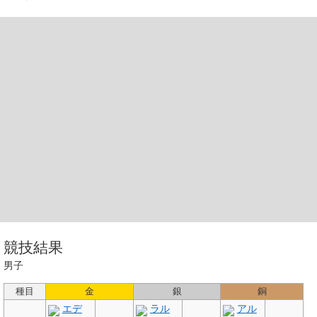
競技結果
男子
種目
金
銀
銅
エデ
ラル
アル