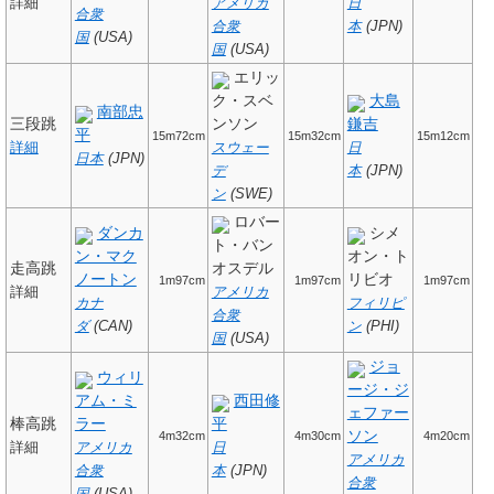
詳細
アメリカ
日
合衆
合衆
本
(JPN)
国
(USA)
国
(USA)
エリッ
ク・スベ
大島
南部忠
三段跳
ンソン
鎌吉
平
15m72cm
15m32cm
15m12cm
詳細
スウェー
日
日本
(JPN)
デ
本
(JPN)
ン
(SWE)
ロバー
ダンカ
シメ
ト・バン
ン・マク
オン・ト
走高跳
オスデル
ノートン
リビオ
1m97cm
1m97cm
1m97cm
詳細
アメリカ
カナ
フィリピ
合衆
ダ
(CAN)
ン
(PHI)
国
(USA)
ジョ
ウィリ
ージ・ジ
アム・ミ
西田修
ェファー
棒高跳
ラー
平
ソン
4m32cm
4m30cm
4m20cm
詳細
アメリカ
日
アメリカ
合衆
本
(JPN)
合衆