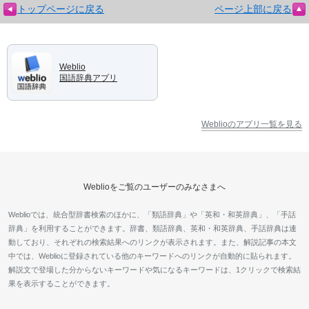
トップページに戻る
ページ上部に戻る
Weblio
国語辞典アプリ
Weblioのアプリ一覧を見る
Weblioをご覧のユーザーのみなさまへ
Weblioでは、統合型辞書検索のほかに、「類語辞典」や「英和・和英辞典」、「手話
辞典」を利用することができます。辞書、類語辞典、英和・和英辞典、手話辞典は連
動しており、それぞれの検索結果へのリンクが表示されます。また、解説記事の本文
中では、Weblioに登録されている他のキーワードへのリンクが自動的に貼られます。
解説文で登場した分からないキーワードや気になるキーワードは、1クリックで検索結
果を表示することができます。