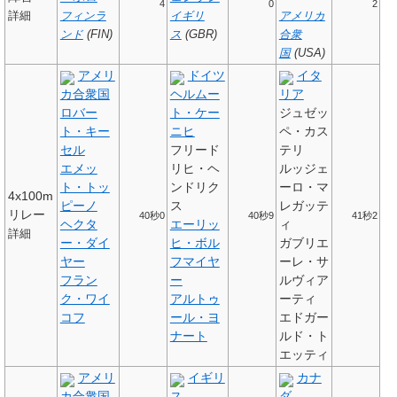
4
0
2
詳細
フィンラ
イギリ
アメリカ
ンド
(FIN)
ス
(GBR)
合衆
国
(USA)
アメリ
ドイツ
イタ
カ合衆国
ヘルムー
リア
ロバー
ト・ケー
ジュゼッ
ト・キー
ニヒ
ペ・カス
セル
フリード
テリ
エメッ
リヒ・ヘ
ルッジェ
ト・トッ
ンドリク
ーロ・マ
4x100m
ピーノ
ス
レガッテ
リレー
40秒0
40秒9
41秒2
ヘクタ
エーリッ
ィ
詳細
ー・ダイ
ヒ・ボル
ガブリエ
ヤー
フマイヤ
ーレ・サ
フラン
ー
ルヴィア
ク・ワイ
アルトゥ
ーティ
コフ
ール・ヨ
エドガー
ナート
ルド・ト
エッティ
アメリ
イギリ
カナ
カ合衆国
ス
ダ