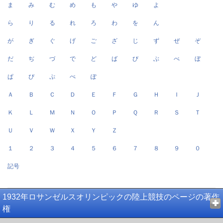
ま
み
む
め
も
や
ゆ
よ
ら
り
る
れ
ろ
わ
を
ん
が
ぎ
ぐ
げ
ご
ざ
じ
ず
ぜ
ぞ
だ
ぢ
づ
で
ど
ば
び
ぶ
べ
ぼ
ぱ
ぴ
ぷ
ぺ
ぽ
Ａ
Ｂ
Ｃ
Ｄ
Ｅ
Ｆ
Ｇ
Ｈ
Ｉ
Ｊ
Ｋ
Ｌ
Ｍ
Ｎ
Ｏ
Ｐ
Ｑ
Ｒ
Ｓ
Ｔ
Ｕ
Ｖ
Ｗ
Ｘ
Ｙ
Ｚ
１
２
３
４
５
６
７
８
９
０
記号
1932年ロサンゼルスオリンピックの陸上競技のページの著作
権