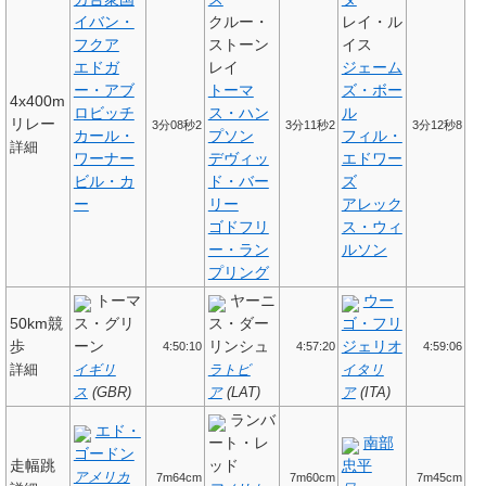
イバン・
クルー・
レイ・ル
フクア
ストーン
イス
エドガ
レイ
ジェーム
ー・アブ
トーマ
ズ・ボー
4x400m
ロビッチ
ス・ハン
ル
リレー
3分08秒2
3分11秒2
3分12秒8
カール・
プソン
フィル・
詳細
ワーナー
デヴィッ
エドワー
ビル・カ
ド・バー
ズ
ー
リー
アレック
ゴドフリ
ス・ウィ
ー・ラン
ルソン
プリング
トーマ
ヤーニ
ウー
50km競
ス・グリ
ス・ダー
ゴ・フリ
歩
ーン
リンシュ
ジェリオ
4:50:10
4:57:20
4:59:06
詳細
イギリ
ラトビ
イタリ
ス
(GBR)
ア
(LAT)
ア
(ITA)
ランバ
エド・
ート・レ
南部
ゴードン
走幅跳
ッド
忠平
アメリカ
7m64cm
7m60cm
7m45cm