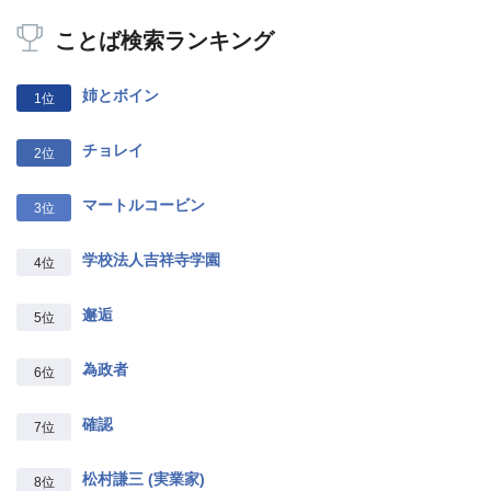
ことば検索ランキング
姉とボイン
1位
チョレイ
2位
マートルコービン
3位
学校法人吉祥寺学園
4位
邂逅
5位
為政者
6位
確認
7位
松村謙三 (実業家)
8位