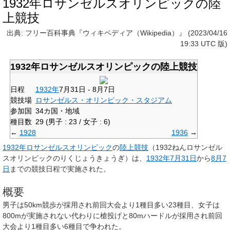
1932年ロサンゼルスオリンピックの陸
上競技
出典: フリー百科事典『ウィキペディア（Wikipedia）』 (2023/04/16
19:33 UTC 版)
1932年ロサンゼルスオリンピックの陸上競技
日程
1932年
7月31日 - 8月7日
競技場
ロサンゼルス・オリンピック・スタジアム
参加国
34カ国・地域
種目数
29 (男子 : 23 / 女子 : 6)
←
1928
1936
→
1932年ロサンゼルスオリンピック
の
陸上競技
（1932ねんロサンゼル
スオリンピックのりくじょうきょうぎ）は、
1932年
7月31日
から
8月7
日
までの競技日程で実施された。
概要
男子は50km競歩が採用され前回大会より1種目多い23種目、女子は
800mが実施されない代わりに槍投げと80mハードルが採用され前回
大会より1種目多い6種目で争われた。