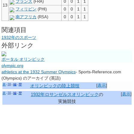
フランス
0
0
1
1
(FRA)
13
フィリピン
0
0
1
1
(PHI)
南アフリカ
0
0
1
1
(RSA)
関連項目
1932年のスポーツ
外部リンク
ポータル オリンピック
olympic.org
athletics at the 1932 Summer Olympics
- Sports-Reference.com
(Olympics) のアーカイブ
(英語)
表
話
編
歴
[
表示
]
オリンピックの陸上競技
表
話
編
歴
[
表示
]
1932年ロサンゼルスオリンピック
の
実施競技