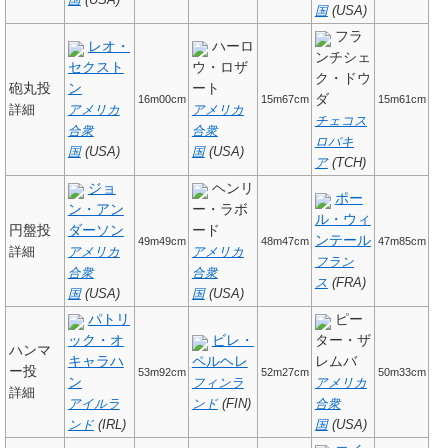
国
(USA)
国
(USA)
フラ
レオ・
ハーロ
ンチシェ
セクスト
ウ・ロザ
ク・ドウ
砲丸投
ン
ート
ダ
16m00cm
15m67cm
15m61cm
詳細
アメリカ
アメリカ
チェコス
合衆
合衆
ロバキ
国
(USA)
国
(USA)
ア
(TCH)
ジョ
ヘンリ
ポー
ン・アン
ー・ラボ
ル・ウィ
円盤投
ダーソン
ード
ンテール
49m49cm
48m47cm
47m85cm
詳細
アメリカ
アメリカ
フラン
合衆
合衆
ス
(FRA)
国
(USA)
国
(USA)
パトリ
ピー
ック・オ
ビレ・
ター・ザ
ハンマ
キャラハ
ペルヘレ
レムバ
ー投
53m92cm
52m27cm
50m33cm
ン
フィンラ
アメリカ
詳細
アイルラ
ンド
(FIN)
合衆
ンド
(IRL)
国
(USA)