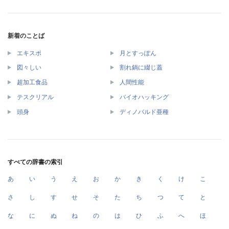
新着のことば
エキスポ
月とすっぽん
図々しい
割れ鍋に綴じ蓋
超加工食品
人間性能
テスクリアル
バイオハッキング
頭身
ディノバルド亜種
すべての辞書の索引
あ
い
う
え
お
か
き
く
け
こ
さ
し
す
せ
そ
た
ち
つ
て
と
な
に
ぬ
ね
の
は
ひ
ふ
へ
ほ