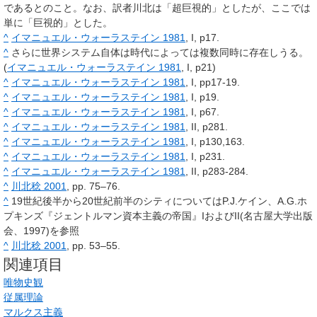
であるとのこと。なお、訳者川北は「超巨視的」としたが、ここでは
単に「巨視的」とした。
^
イマニュエル・ウォーラステイン 1981
, I, p17.
^
さらに世界システム自体は時代によっては複数同時に存在しうる。
(
イマニュエル・ウォーラステイン 1981
, I, p21)
^
イマニュエル・ウォーラステイン 1981
, I, pp17-19.
^
イマニュエル・ウォーラステイン 1981
, I, p19.
^
イマニュエル・ウォーラステイン 1981
, I, p67.
^
イマニュエル・ウォーラステイン 1981
, II, p281.
^
イマニュエル・ウォーラステイン 1981
, I, p130,163.
^
イマニュエル・ウォーラステイン 1981
, I, p231.
^
イマニュエル・ウォーラステイン 1981
, II, p283-284.
^
川北稔 2001
, pp. 75–76.
^
19世紀後半から20世紀前半のシティについてはP.J.ケイン、A.G.ホ
プキンズ『ジェントルマン資本主義の帝国』IおよびII(名古屋大学出版
会、1997)を参照
^
川北稔 2001
, pp. 53–55.
関連項目
唯物史観
従属理論
マルクス主義