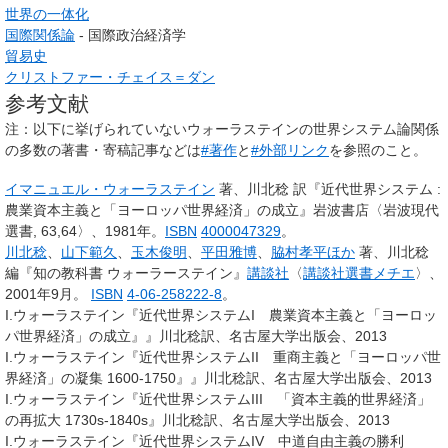
世界の一体化
国際関係論
- 国際政治経済学
貿易史
クリストファー・チェイス＝ダン
参考文献
注：以下に挙げられていないウォーラステインの世界システム論関係
の多数の著書・寄稿記事などは
#著作
と
#外部リンク
を参照のこと。
イマニュエル・ウォーラステイン
著、川北稔 訳『近代世界システム :
農業資本主義と「ヨーロッパ世界経済」の成立』岩波書店〈岩波現代
選書, 63,64〉、1981年。
ISBN
4000047329
。
川北稔
、
山下範久
、
玉木俊明
、
平田雅博
、
脇村孝平ほか
著、川北稔
編『知の教科書 ウォーラーステイン』
講談社
〈
講談社選書メチエ
〉、
2001年9月。
ISBN
4-06-258222-8
。
I.ウォーラステイン『近代世界システムI 農業資本主義と「ヨーロッ
パ世界経済」の成立』』川北稔訳、名古屋大学出版会、2013
I.ウォーラステイン『近代世界システムII 重商主義と「ヨーロッパ世
界経済」の凝集 1600-1750』』川北稔訳、名古屋大学出版会、2013
I.ウォーラステイン『近代世界システムIII 「資本主義的世界経済」
の再拡大 1730s-1840s』川北稔訳、名古屋大学出版会、2013
I.ウォーラステイン『近代世界システムIV 中道自由主義の勝利