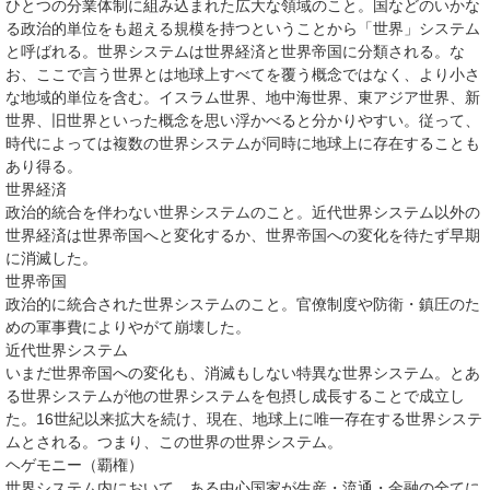
ひとつの分業体制に組み込まれた広大な領域のこと。国などのいかな
る政治的単位をも超える規模を持つということから「世界」システム
と呼ばれる。世界システムは世界経済と世界帝国に分類される。な
お、ここで言う世界とは地球上すべてを覆う概念ではなく、より小さ
な地域的単位を含む。イスラム世界、地中海世界、東アジア世界、新
世界、旧世界といった概念を思い浮かべると分かりやすい。従って、
時代によっては複数の世界システムが同時に地球上に存在することも
あり得る。
世界経済
政治的統合を伴わない世界システムのこと。近代世界システム以外の
世界経済は世界帝国へと変化するか、世界帝国への変化を待たず早期
に消滅した。
世界帝国
政治的に統合された世界システムのこと。官僚制度や防衛・鎮圧のた
めの軍事費によりやがて崩壊した。
近代世界システム
いまだ世界帝国への変化も、消滅もしない特異な世界システム。とあ
る世界システムが他の世界システムを包摂し成長することで成立し
た。16世紀以来拡大を続け、現在、地球上に唯一存在する世界システ
ムとされる。つまり、この世界の世界システム。
ヘゲモニー（覇権）
世界システム内において、ある中心国家が生産・流通・金融の全てに