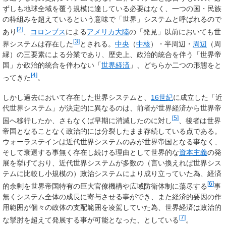
ずしも地球全域を覆う規模に達している必要はなく、一つの国・民族
の枠組みを超えているという意味で「世界」システムと呼ばれるので
[
2
]
あり
、
コロンブス
による
アメリカ大陸
の「発見」以前においても世
[
3
]
界システムは存在した
とされる。
中央
（
中核
）・半周辺・
周辺
（周
縁）の三要素による分業であり、歴史上、政治的統合を伴う「世界帝
国」か政治的統合を伴わない「
世界経済
」、どちらか二つの形態をと
[
4
]
ってきた
。
しかし過去において存在した世界システムと、
16世紀
に成立した「近
代世界システム」が決定的に異なるのは、前者が世界経済から世界帝
[
5
]
国へ移行したか、さもなくば早期に消滅したのに対し
、後者は世界
帝国となることなく政治的には分裂したまま存続している点である。
ウォーラステインは近代世界システムのみが世界帝国となる事なく、
そして衰退する事無く存在し続ける理由として世界的な
資本主義
の発
展を挙げており、近代世界システムが多数の（言い換えれば世界シス
テムに比較し小規模の）政治システムにより成り立っていた為、経済
[
6
]
的余剰を世界帝国特有の巨大官僚機構や広域防衛体制に蕩尽する
事
無くシステム全体の成長に寄与させる事ができ、また経済的要因の作
用範囲が個々の政体の支配範囲を凌駕していた為、世界経済は政治的
[
7
]
な掣肘を超えて発展する事が可能となった、としている
。