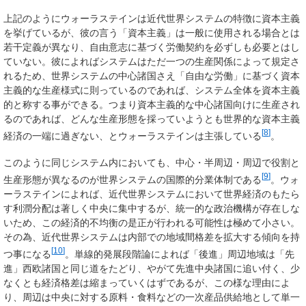
上記のようにウォーラステインは近代世界システムの特徴に資本主義
を挙げているが、彼の言う「資本主義」は一般に使用される場合とは
若干定義が異なり、自由意志に基づく労働契約を必ずしも必要とはし
ていない。彼によればシステムはただ一つの生産関係によって規定さ
れるため、世界システムの中心諸国さえ「自由な労働」に基づく資本
主義的な生産様式に則っているのであれば、システム全体を資本主義
的と称する事ができる。つまり資本主義的な中心諸国向けに生産され
るのであれば、どんな生産形態を採っていようとも世界的な資本主義
[
8
]
経済の一端に過ぎない、とウォーラステインは主張している
。
このように同じシステム内においても、中心・半周辺・周辺で役割と
[
9
]
生産形態が異なるのが世界システムの国際的分業体制である
。ウォ
ーラステインによれば、近代世界システムにおいて世界経済のもたら
す利潤分配は著しく中央に集中するが、統一的な政治機構が存在しな
いため、この経済的不均衡の是正が行われる可能性は極めて小さい。
その為、近代世界システムは内部での地域間格差を拡大する傾向を持
[
10
]
つ事になる
。単線的発展段階論によれば「後進」周辺地域は「先
進」西欧諸国と同じ道をたどり、やがて先進中央諸国に追い付く、少
なくとも経済格差は縮まっていくはずであるが、この様な理由によ
り、周辺は中央に対する原料・食料などの一次産品供給地として単一