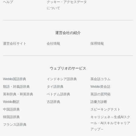
ヘルプ
クッキー・アクセスデータ
について
運営会社の紹介
運営会社サイト
会社情報
採用情報
ウェブリオのサービス
Weblio国語辞典
インドネシア語辞典
英会話コラム
類語・対義語辞典
タイ語辞典
Weblio英会話
英和辞典・和英辞典
ベトナム語辞典
英語の質問箱
Weblio翻訳
古語辞典
語彙力診断
中国語辞典
スピーキングテスト
韓国語辞典
キャリジェネ～生成AIスク
ール・AIスキルでキャリア
フランス語辞典
アップ～