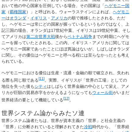
おいて他の中心国家を圧倒している場合、その国家は「
ヘゲモニー国
家
（
覇権国家
）」と呼ばれる。ウォーラステインによれば、
ヘゲモニ
ー
は
オランダ
・
イギリス
・
アメリカ
の順で推移したとされる。ただ
し、ヘゲモニーは常にどの国家が握っているというものではなく、上
記三国の場合、オランダは17世紀中葉、イギリスは19世紀中葉、そし
てアメリカは
第二次世界大戦
後から
ベトナム戦争
までの時期にヘゲモ
ニーを握っていたとされる。この内、イギリス・アメリカに関しては
ヘゲモニー国家であったことにほぼ異論はないが、しばしばオランダ
に関し、その優位はヘゲモニーと呼べる程には至らなかったとも考え
られている。
ヘゲモニーにおける優位は生産・流通・金融の順で確立され、失われ
[
11
]
る際も同じ順である
。実際、イギリスが「世界の工場」としての
地位を失った後も
シティ
はしばらく世界金融の中心として栄え、アメ
リカが巨額の貿易赤字をかかえるようになっても
ウォール街
がいまだ
[
12
]
世界経済の要として機能している
。
世界システム論からみたソ連
世界システム論者たちは、世界が資本主義の「世界」と社会主義の
「世界」に分断されていると理解されてきた
冷戦
時代から、「世界経