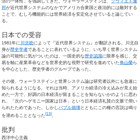
済の一体性」を強調してきた。ウォーラーステインは、
ソヴィエト連
邦
が近代世界システムのなかでアメリカ合衆国と政治的には敵対する
ことで、むしろ機能的には世界経済を安定化させていると論じてい
る。
日本での受容
1981年に
川北稔
によって『近代世界システム』が翻訳される。川北自
身が
歴史学者
であることに表れているように、いち早く世界システム
論の可能性に気がついたのは、一国史的な
歴史認識
に限界を感じ、交
易を軸に産業革命などを世界史的な視野で研究を進めていた
角山榮
ら
を中心とした、歴史学者のグループであった。
その後、ウォーラステインと世界システム論は研究者以外にも急速に
知られるようになる。それは当時、アメリカ経済の冷え込みが見え始
めた一方で、好調の日本経済が留まることを知らないかのように思わ
れ、「次のヘゲモニー国家は日本」という日本経済礼賛の文脈で用い
られたためであった。しかし
バブル崩壊
とともにこの種の言説は鳴り
[
13
]
を潜めることとなった
。
批判
西洋中心主義