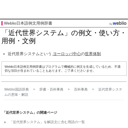
Weblio日本語例文用例辞書
「近代世界システム」の例文・使い方・
用例・文例
近代世界システムという,
ヨーロッパ
中心
の
世界
体制
Weblio日本語例文用例辞書はプログラムで機械的に例文を生成しているため、不適
切な項目が含まれていることもあります。ご了承くださいませ。
Weblio国語辞典
>
辞書・百科事典
>
百科事典
>
近代世界システ
ム
の意味・解説
「近代世界システム」の関連ページ
「近代世界システム」を解説文に含む用語の一覧