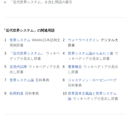
「近代世界システム」を含む用語の索引
「近代世界システム」の関連用語
世界システム
Weblio日本語例文
ウォーラーステイン
デジタル大
用例辞書
辞泉
『近代世界システム』
ウィキペ
世界システム論からみたソ連
ウ
ディア小見出し辞書
ィキペディア小見出し辞書
近現代以降
ウィキペディア小見
重要概念
ウィキペディア小見出
出し辞書
し辞書
世界システム論
百科事典
ジャスティン・ローゼンバーグ
百科事典
松岡利道
百科事典
世界資本主義論と世界システム
論
ウィキペディア小見出し辞書