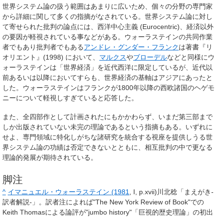
世界システム論の扱う範囲はあまりに広いため、個々の分野の専門家
から詳細に関して多くの指摘がなされている。世界システム論に対し
て寄せられた批判の論点には、西洋中心主義 (Eurocentric)、経済以外
の要因が軽視されている事などがある。ウォーラステインの共同作業
者でもあり批判者でもある
アンドレ・グンダー・フランク
は著書『リ
オリエント』(1998) において、
マルクス
や
ブローデル
などと同様にウ
ォーラステインは「世界経済」を近代西洋に限定しているが、近代以
前あるいは以降においてすらも、世界経済の基軸はアジアにあったと
した。ウォーラステインはフランクが1800年以降の西欧諸国のヘゲモ
ニーについて軽視しすぎていると応答した。
また、全四部作として計画されたにもかかわらず、いまだ第三部まで
しか出版されていない未完の理論であるという指摘もある。いずれに
せよ、専門領域に特化しがちな諸研究を統合する視座を提供しうる世
界システム論の功績は否定できないとともに、相互批判の中で更なる
理論的発展が期待されている。
脚注
^
イマニュエル・ウォーラステイン (1981
, I, p.xvii)川北稔「まえがき-
訳者解説-」。訳者注によれば"The New York Review of Book"での
Keith Thomasによる論評が"jumbo history"「巨視的歴史理論」の初出