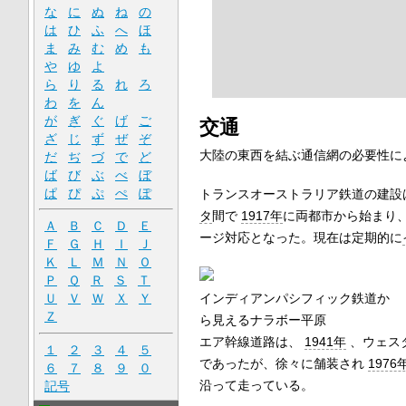
な
に
ぬ
ね
の
は
ひ
ふ
へ
ほ
ま
み
む
め
も
や
ゆ
よ
ら
り
る
れ
ろ
わ
を
ん
が
ぎ
ぐ
げ
ご
交通
ざ
じ
ず
ぜ
ぞ
大陸の東西を結ぶ通信網の必要性に
だ
ぢ
づ
で
ど
ば
び
ぶ
べ
ぼ
ぱ
ぴ
ぷ
ぺ
ぽ
トランスオーストラリア鉄道の建設
タ
間で
1917年
に両都市から始まり
Ａ
Ｂ
Ｃ
Ｄ
Ｅ
ージ対応となった。現在は定期的に
Ｆ
Ｇ
Ｈ
Ｉ
Ｊ
Ｋ
Ｌ
Ｍ
Ｎ
Ｏ
Ｐ
Ｑ
Ｒ
Ｓ
Ｔ
インディアンパシフィック鉄道か
Ｕ
Ｖ
Ｗ
Ｘ
Ｙ
Ｚ
ら見えるナラボー平原
エア幹線道路は、
1941年
、ウェス
１
２
３
４
５
であったが、徐々に舗装され
1976
６
７
８
９
０
沿って走っている。
記号