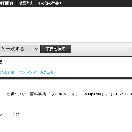
韓日辞典
古語辞典
その他の辞書▼
説
用語の索引
ランキング
カテゴリー
L
/
o
a
d
出典: フリー百科事典『ウィキペディア（Wikipedia）』 (2017/10/08 1
e
d
:
7
0
グレートビク
.
0
5
%