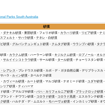
onal Parks South Australia
砂漠
漠
ダナキル砂漠
東部砂漠
フェリオ砂漠
カラハリ砂漠
リビア砂漠
ナ
タスフェルト
サハラ砂漠
テネレ
白砂漠
ゴビ砂漠
グルバンテュンギュト砂漠
クムタグ砂漠
ウランプハ砂漠
タク
ー砂漠
カラクム砂漠
ハーラーン砂漠
キジルクム砂漠
ロプノール
オル
漠
サルイイシコトラウ砂漠
サール砂漠
タール砂漠
チョーリスタン砂漠
ス・レアレス
ブレドウスカ砂漠
カボ・デ・ガタ自然公園
デリブラッスカ
・サハラ
ルィン砂漠
タベルナス砂漠
漠
カヴィール砂漠
ルート砂漠
マルゴ砂漠
ナオミード砂漠
ユダヤ砂漠
シリア砂漠
ティハーマ
ード砂漠
アマルゴサ砂漠
バハ・カリフォルニア砂漠
ブラックロック砂漠
ャブランド
チワワン砂漠
コロラド砂漠
コロラド高原
エスカランテ砂漠
イク砂漠
ハルナダ・デ・ムエルト
モハーヴェ砂漠
インカミップ砂漠
オ