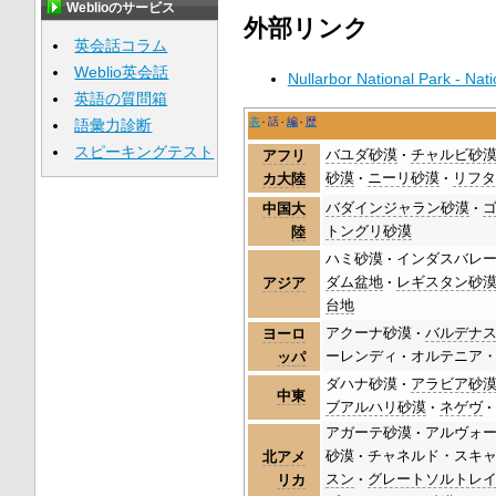
Weblioのサービス
外部リンク
英会話コラム
Weblio英会話
Nullarbor National Park - Nati
英語の質問箱
表
話
編
歴
語彙力診断
スピーキングテスト
バユダ砂漠
チャルビ砂
アフリ
砂漠
ニーリ砂漠
リフ
カ大陸
バダインジャラン砂漠
中国大
トングリ砂漠
陸
ハミ砂漠
インダスバレ
ダム盆地
レギスタン砂
アジア
台地
アクーナ砂漠
バルデナ
ヨーロ
ーレンディ
オルテニア
ッパ
ダハナ砂漠
アラビア砂
中東
ブアルハリ砂漠
ネゲヴ
アガーテ砂漠
アルヴォ
砂漠
チャネルド・スキ
北アメ
スン
グレートソルトレ
リカ