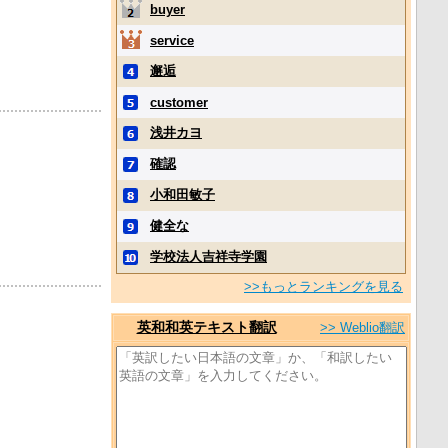
buyer
service
邂逅
customer
浅井カヨ
確認
小和田敏子
健全な
学校法人吉祥寺学園
>>もっとランキングを見る
英和和英テキスト翻訳
>> Weblio翻訳