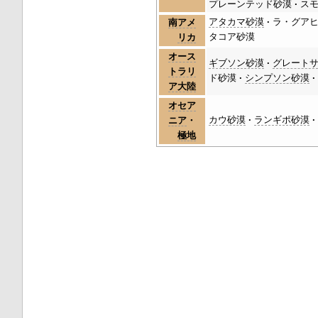
プレーンテッド砂漠
ス
アタカマ砂漠
ラ・グア
南アメ
タコア砂漠
リカ
オース
ギブソン砂漠
グレート
トラリ
ド砂漠
シンプソン砂漠
ア大陸
オセア
カウ砂漠
ランギポ砂漠
ニア
・
極地