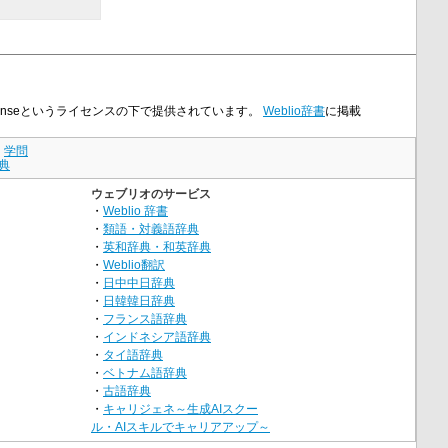
 Licenseというライセンスの下で提供されています。
Weblio辞書
に掲載
｜
学問
典
ウェブリオのサービス
・
Weblio 辞書
・
類語・対義語辞典
・
英和辞典・和英辞典
・
Weblio翻訳
・
日中中日辞典
・
日韓韓日辞典
・
フランス語辞典
・
インドネシア語辞典
・
タイ語辞典
・
ベトナム語辞典
・
古語辞典
・
キャリジェネ～生成AIスクー
ル・AIスキルでキャリアアップ～