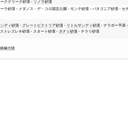
モーククリーク砂漠
ソノラ砂漠
ヒーラ砂漠
メダノス・デ・コロ国定公園
モンテ砂漠
パタゴニア砂漠
セ
サンディ砂漠
グレートビクトリア砂漠
リトルサンディ砂漠
ナラボー平原
ストレズレキ砂漠
スタート砂漠
タナミ砂漠
チラリ砂漠
南極大陸