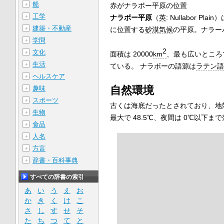
船
＋
赤がナラボー平原の位置
工学
＋
ナラボー平原
（
英
:
Nullabor Plain
）
建築・不動産
＋
に位置する
砂漠気候
の平原。ナラー
学問
＋
2
文化
＋
面積は 20000
km
、最も広いところで
生活
＋
ている。 ナラボーの語源は
ラテン語
ヘルスケア
＋
自然環境
趣味
＋
スポーツ
＋
古くは海底だったとされており、地
生物
＋
最大で 48.5℃、夜間は 0℃以下
食品
＋
人名
＋
方言
＋
辞書・百科事典
＋
すべての辞書の索引
あ
い
う
え
お
か
き
く
け
こ
さ
し
す
せ
そ
た
ち
つ
て
と