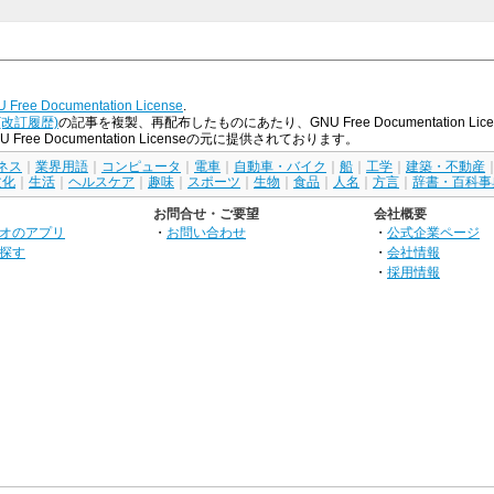
 Free Documentation License
.
(改訂履歴)
の記事を複製、再配布したものにあたり、GNU Free Documentation
e Documentation Licenseの元に提供されております。
ネス
｜
業界用語
｜
コンピュータ
｜
電車
｜
自動車・バイク
｜
船
｜
工学
｜
建築・不動産
文化
｜
生活
｜
ヘルスケア
｜
趣味
｜
スポーツ
｜
生物
｜
食品
｜
人名
｜
方言
｜
辞書・百科事
お問合せ・ご要望
会社概要
オのアプリ
・
お問い合わせ
・
公式企業ページ
探す
・
会社情報
・
採用情報