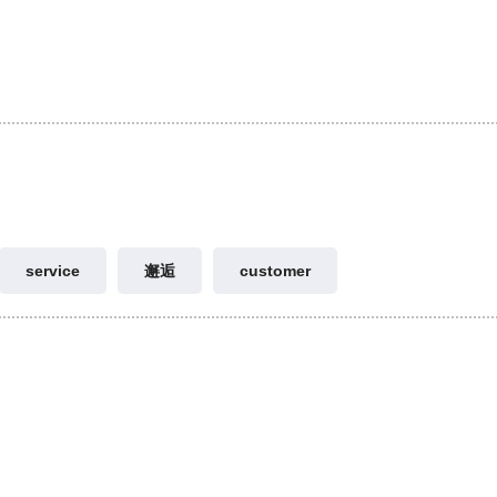
service
邂逅
customer