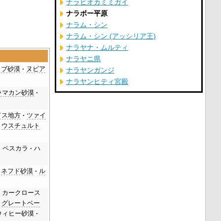
ナラビオカミミガイ
ナラボー平原
ナラム・シン
ナラム・シン (アッシリア王)
ナラヤナ・ムルティ
ナラヤニ県
ミブ砂漠
ヌビア
ナラヤンガンジ
ナラヤンヒティ宮殿
ラマカン砂漠
ドス地方
ツァイ
ウスチュルト
・ペスカラ
ハ
ネフド砂漠
ル
カークロース
グレートベー
ウィヒー砂漠