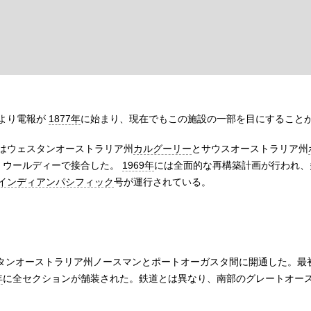
より電報が
1877年
に始まり、現在でもこの施設の一部を目にすること
はウェスタンオーストラリア州
カルグーリー
とサウスオーストラリア州
、ウールディーで接合した。
1969年
には全面的な再構築計画が行われ、
インディアンパシフィック
号が運行されている。
タンオーストラリア州ノースマンとポートオーガスタ間に開通した。最
年
に全セクションが舗装された。鉄道とは異なり、南部のグレートオー