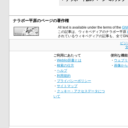
ナラボー平原のページの著作権
All text is available under the terms of the
GNU
この記事は、ウィキペディアのナラボー平原
されているウィキペディアの記事も、全てGNU Fre
ビジ
ご利用にあたって
便利な機能
・
Weblio辞書とは
・
ウェブリ
・
検索の仕方
・
画像から
・
ヘルプ
・
利用規約
・
プライバシーポリシー
・
サイトマップ
・
クッキー・アクセスデータにつ
いて