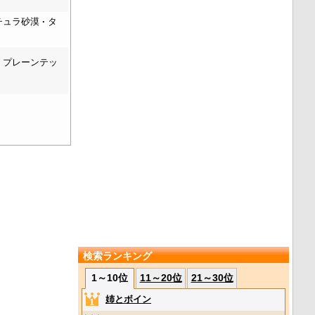
チュラ砂漠
タ
プレーンテッ
検索ランキング
1～10位
11～20位
21～30位
姉とボイン