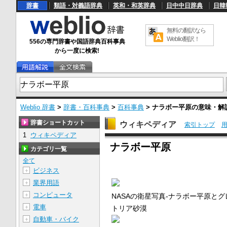
辞書
類語・対義語辞典
英和・和英辞典
日中中日辞典
日韓
無料の翻訳なら
Weblio翻訳！
556の専門辞書や国語辞典百科事典
から一度に検索!
Weblio 辞書
>
辞書・百科事典
>
百科事典
>
ナラボー平原
の意味・解
辞書ショートカット
ウィキペディア
索引トップ
1
ウィキペディア
U
ナラボー平原
n
カテゴリ一覧
m
u
全て
t
ビジネス
＋
e
業界用語
＋
コンピュータ
＋
NASAの衛星写真‐ナラボー平原と
電車
＋
トリア砂漠
自動車・バイク
＋