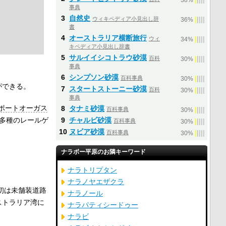
38%
事典
3
自然史
ウィキペディア小見出し辞
|
|
|
|
|
36%
書
4
オーストラリア横断旅行
ウィ
|
|
|
|
|
34%
キペディア小見出し辞書
5
サルイイシコトラウ砂漠
百科
|
|
|
|
|
30%
事典
6
シンプソン砂漠
百科事典
|
|
|
|
|
30%
ができる。
7
スタートストーニー砂漠
百科
|
|
|
|
|
30%
事典
ポートオーガス
8
タナミ砂漠
百科事典
|
|
|
|
|
30%
多種のレールゲ
9
チャルビ砂漠
百科事典
|
|
|
|
|
30%
10
ヌビア砂漠
百科事典
|
|
|
|
|
30%
ナラボー平原のお隣キーワード
ナラトリプタン
ナラノヤエザクラ
初は未舗装道路
ナラノール
ストラリア湾に
ナラパティシードゥー
ナラビ