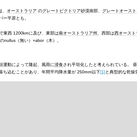
は、
オーストラリア
の
グレートビクトリア砂漠
南部、
グレートオースト
バー平原とも。
東西 1200kmに及び、東部は
南オーストラリア州
、西部は
西オースト
の
nullus
（無い）+
abor
（木）。
殻運動によって隆起、風雨に
浸食
され平坦化したと考えられている。 
まで落ち込むことがあり、年間平均降水量が 250mm以下
[1]
と典型的な乾燥