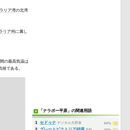
ラリア湾
の北湾
ラリア州
に属し
昼間の最高気温は
気候である。
「ナラボー平原」の関連用語
1
セドゥナ
デジタル大辞泉
|
|
|
|
|
94%
2
グレートビクトリア砂漠
百科
|
|
|
|
|