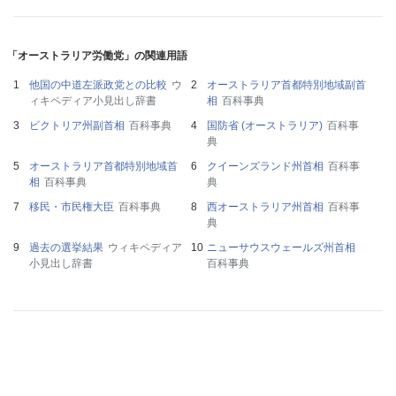
「オーストラリア労働党」の関連用語
他国の中道左派政党との比較
ウ
オーストラリア首都特別地域副首
ィキペディア小見出し辞書
相
百科事典
ビクトリア州副首相
百科事典
国防省 (オーストラリア)
百科事
典
オーストラリア首都特別地域首
クイーンズランド州首相
百科事
相
百科事典
典
移民・市民権大臣
百科事典
西オーストラリア州首相
百科事
典
過去の選挙結果
ウィキペディア
ニューサウスウェールズ州首相
小見出し辞書
百科事典