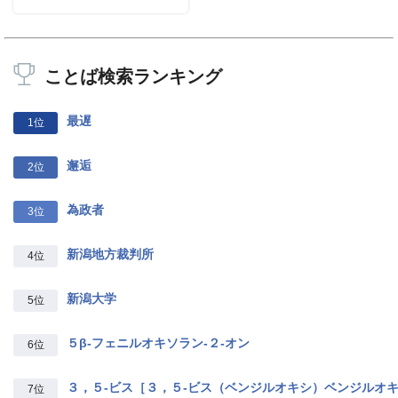
ことば検索ランキング
最遅
1位
邂逅
2位
為政者
3位
新潟地方裁判所
4位
新潟大学
5位
５β‐フェニルオキソラン‐２‐オン
6位
３，５‐ビス［３，５‐ビス（ベンジルオキシ）ベンジルオ
7位