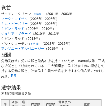
党首
サイモン・クリーン
（2001年 - 2003年）
（
英語版
）
マーク・レイサム
（2003年 - 2005年）
キム・ビーズリー
（2005年 - 2006年）
ケビン・ラッド
（2006年 - 2010年）
ジュリア・ギラード
（2010年 - 2013年）
ケビン・ラッド（2013年）
ビル・ショーテン
（2013年 - 2019年）
（
英語版
）
アンソニー・アルバニージー
（2019年 - ）
派閥
労働党は常に党内左派と党内右派を持っていたが、1989年以降、正式
な派閥として組織されている。二大派閥は、民主社会主義の理想を支
持する労働左派と、社会民主主義の伝統を支持する労働右派に分けら
[
12
]
れる。
選挙結果
連邦代議院議員選挙
獲得
増
選挙後の
年
得票数
得票率
党首