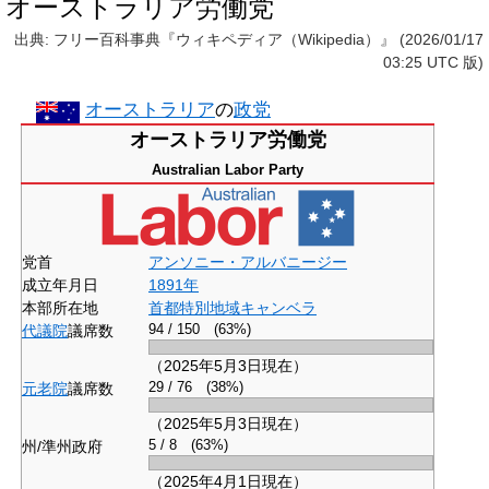
オーストラリア労働党
出典: フリー百科事典『ウィキペディア（Wikipedia）』 (2026/01/17
03:25 UTC 版)
オーストラリア
の
政党
オーストラリア労働党
Australian Labor Party
党首
アンソニー・アルバニージー
成立年月日
1891年
本部所在地
首都特別地域
キャンベラ
代議院
議席数
94 / 150 (63%)
（2025年5月3日現在）
元老院
議席数
29 / 76 (38%)
（2025年5月3日現在）
州/準州政府
5 / 8 (63%)
（2025年4月1日現在）