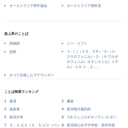
オーストラリア和牛協会
オーストラリア国民党
急上昇のことば
高物師
ニー・リフト
１‐［［（２Ｓ，３Ｒ）‐３‐（２‐
反映
クロロフェニル）‐２‐（４‐フルオ
ロフェニル）オキシラニル］メチ
ル］‐１Ｈ‐１，２，…
かつて在籍したアナウンサー
ことば検索ランキング
最遅
邂逅
為政者
新潟地方裁判所
新潟大学
５β‐フェニルオキソラン‐２‐オン
３，５‐ビス［３，５‐ビス（ベン
新潟清心女子中学校・高等学校