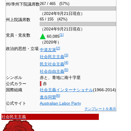
州/準州下院議席数
267 / 465 (57%)
（2024年9月21日現在）
州上院議席数
65 / 155 (42%)
（2024年9月21日現在）
党員・党友数
[
1
]
60,085
（2020年）
政治的思想・立場
[
2
]
中道左派
[
3
]
社会民主主義
[
4
]
民主社会主義
[
5
]
社会自由主義
シンボル
赤と、青地に南十字星
公式カラー
赤
国際組織
社会主義インターナショナル
(1966-2014)
[
6
]
進歩同盟
公式サイト
Australian Labor Party
テンプレートを表示
社会民主主義