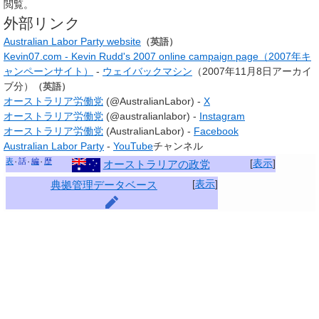
閲覧。
外部リンク
Australian Labor Party website
（英語）
Kevin07.com - Kevin Rudd's 2007 online campaign page（2007年キ
ャンペーンサイト）
-
ウェイバックマシン
（2007年11月8日アーカイ
ブ分）
（英語）
オーストラリア労働党
(@AustralianLabor) -
X
オーストラリア労働党
(@australianlabor) -
Instagram
オーストラリア労働党
(AustralianLabor) -
Facebook
Australian Labor Party
-
YouTube
チャンネル
表
話
編
歴
[
表示
]
オーストラリアの政党
[
表示
]
典拠管理データベース