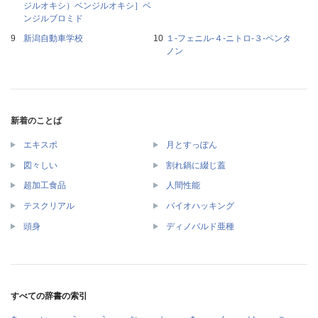
ジルオキシ）ベンジルオキシ］ベ
ンジルブロミド
新潟自動車学校
１‐フェニル‐４‐ニトロ‐３‐ペンタ
ノン
新着のことば
エキスポ
月とすっぽん
図々しい
割れ鍋に綴じ蓋
超加工食品
人間性能
テスクリアル
バイオハッキング
頭身
ディノバルド亜種
すべての辞書の索引