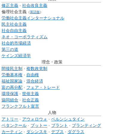
修正主義
·
社会改良主義
倫理社会主義
（
英語版
）
労働社会主義インターナショナル
民主社会主義
社会自由主義
ネオ・コーポラティズム
社会的市場経済
第三の道
ケインズ経済学
理念・政策
間接民主制
·
複数政党制
労働基本権
·
自由権
福祉国家論
·
混合経済
富の再分配
·
フェア・トレード
環境保護
·
世俗主義
協同組合
·
社会正義
フランクフルト宣言
人物
アトリー
·
アウォロウォ
·
ベルンシュタイン
ベタンクール
·
ブットー
·
ブラント
·
ブランティング
カーティン
·
ダシンスキ
·
デブス
·
ダグラス