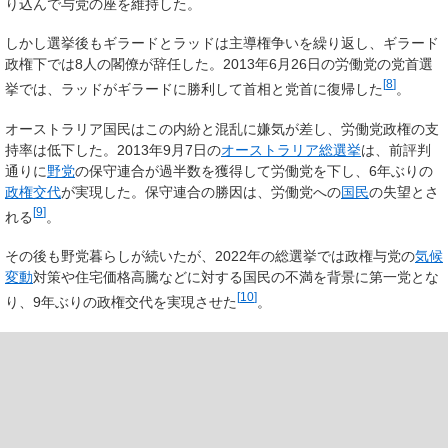
り込んで与党の座を維持した。
しかし選挙後もギラードとラッドは主導権争いを繰り返し、ギラード
政権下では8人の閣僚が辞任した。2013年6月26日の労働党の党首選
[
8
]
挙では、ラッドがギラードに勝利して首相と党首に復帰した
。
オーストラリア国民はこの内紛と混乱に嫌気が差し、労働党政権の支
持率は低下した。2013年9月7日の
オーストラリア総選挙
は、前評判
通りに
野党
の保守連合が過半数を獲得して労働党を下し、6年ぶりの
政権交代
が実現した。保守連合の勝因は、労働党への
国民
の失望とさ
[
9
]
れる
。
その後も野党暮らしが続いたが、2022年の総選挙では政権与党の
気候
変動
対策や住宅価格高騰などに対する国民の不満を背景に第一党とな
[
10
]
り、9年ぶりの政権交代を実現させた
。