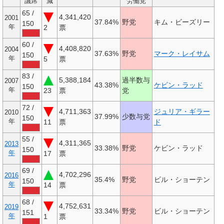
議席
減
労働党
65 /
4,341,420
2001
37.84%
野党
キム・ビーズリー
150
年
2
票
60 /
4,408,820
2004
37.63%
野党
マーク・レイサム
150
年
5
票
83 /
5,388,184
過半数与
2007
43.38%
ケビン・ラッド
150
年
23
票
党
72 /
4,711,363
ジュリア・ギラー
2010
37.99%
少数与党
150
年
11
票
ド
55 /
4,311,365
2013
33.38%
野党
ケビン・ラッド
150
年
17
票
69 /
4,702,296
2016
35.4%
野党
ビル・ショーテン
150
年
14
票
68 /
4,752,631
2019
33.34%
野党
ビル・ショーテン
151
年
1
票