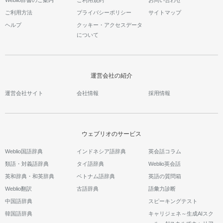
Weblio辞書のご案内
ご利用規約
お問い合わせ
ご利用方法
プライバシーポリシー
サイトマップ
ヘルプ
クッキー・アクセスデータ
について
運営会社の紹介
運営会社サイト
会社情報
採用情報
ウェブリオのサービス
Weblio国語辞典
インドネシア語辞典
英会話コラム
類語・対義語辞典
タイ語辞典
Weblio英会話
英和辞典・和英辞典
ベトナム語辞典
英語の質問箱
Weblio翻訳
古語辞典
語彙力診断
中国語辞典
スピーキングテスト
韓国語辞典
キャリジェネ～生成AIスク