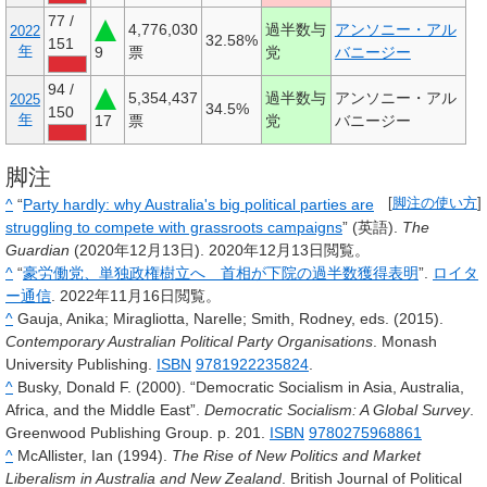
77 /
4,776,030
過半数与
アンソニー・アル
2022
32.58%
151
年
9
票
党
バニージー
94 /
5,354,437
過半数与
アンソニー・アル
2025
34.5%
150
年
17
票
党
バニージー
脚注
^
“
Party hardly: why Australia's big political parties are
[
脚注の使い方
]
struggling to compete with grassroots campaigns
” (英語).
The
Guardian
(2020年12月13日). 2020年12月13日閲覧。
^
“
豪労働党、単独政権樹立へ 首相が下院の過半数獲得表明
”.
ロイタ
ー通信
. 2022年11月16日閲覧。
^
Gauja, Anika; Miragliotta, Narelle; Smith, Rodney, eds. (2015).
Contemporary Australian Political Party Organisations
. Monash
University Publishing.
ISBN
9781922235824
.
^
Busky, Donald F. (2000). “Democratic Socialism in Asia, Australia,
Africa, and the Middle East”.
Democratic Socialism: A Global Survey
.
Greenwood Publishing Group. p. 201.
ISBN
9780275968861
^
McAllister, Ian (1994).
The Rise of New Politics and Market
Liberalism in Australia and New Zealand
. British Journal of Political