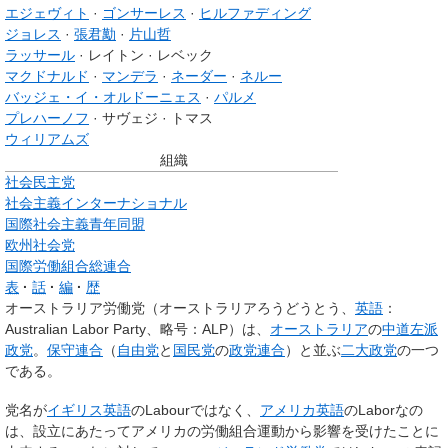
エジェヴィト
·
ゴンサーレス
·
ヒルファディング
ジョレス
·
張君勱
·
片山哲
ラッサール
· レイトン · レベック
マクドナルド
·
マンデラ
·
ネーダー
·
ネルー
バッジェ・イ・オルドーニェス
·
パルメ
プレハーノフ
· サヴェジ · トマス
ウィリアムズ
組織
社会民主党
社会主義インターナショナル
国際社会主義青年同盟
欧州社会党
国際労働組合総連合
表
話
編
歴
オーストラリア労働党
（オーストラリアろうどうとう、
英語
：
Australian Labor Party、略号：
ALP
）は、
オーストラリア
の
中道左派
政党
。
保守連合
（
自由党
と
国民党
の
政党連合
）と並ぶ
二大政党
の一つ
である。
党名が
イギリス英語
のLabourではなく、
アメリカ英語
のLaborなの
は、設立にあたってアメリカの労働組合運動から影響を受けたことに