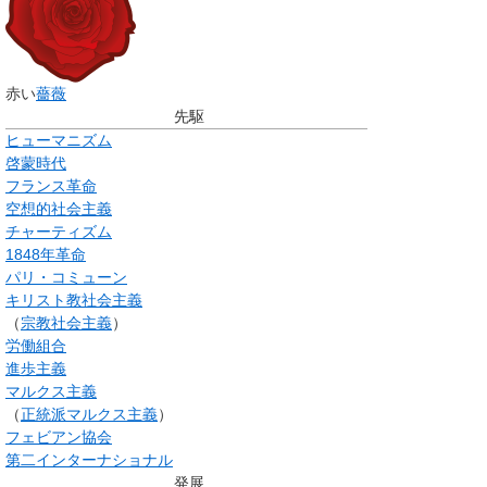
赤い
薔薇
先駆
ヒューマニズム
啓蒙時代
フランス革命
空想的社会主義
チャーティズム
1848年革命
パリ・コミューン
キリスト教社会主義
（
宗教社会主義
）
労働組合
進歩主義
マルクス主義
（
正統派マルクス主義
）
フェビアン協会
第二インターナショナル
発展