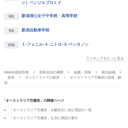
シ］ベンジルブロミド
新潟清心女子中学校・高等学校
8位
新潟自動車学校
9位
１‐フェニル‐４‐ニトロ‐３‐ペンタノン
10位
ランキングをもっと見る
Weblio国語辞典
>
固有名詞の種類
>
組織・団体
>
政治組織
>
政党
>
オーストラリアの政党
>
オーストラリア労働党
の意味・解
説
「オーストラリア労働党」の関連ページ
「オーストラリア労働党」を解説文に含む用語の一覧
「オーストラリア労働党」を含む用語の索引