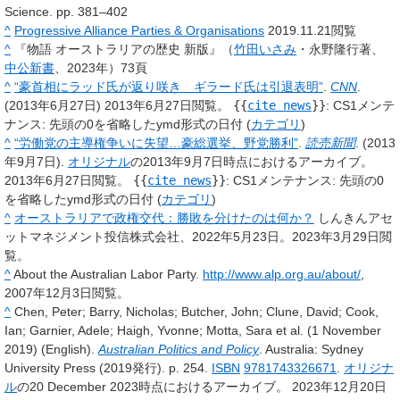
Science. pp. 381–402
^
Progressive Alliance Parties & Organisations
2019.11.21閲覧
^
『物語 オーストラリアの歴史 新版』（
竹田いさみ
・永野隆行著、
中公新書
、2023年）73頁
^
“豪首相にラッド氏が返り咲き ギラード氏は引退表明”
.
CNN
.
(2013年6月27日)
2013年6月27日閲覧。
{{
cite news
}}
: CS1メンテ
ナンス: 先頭の0を省略したymd形式の日付 (
カテゴリ
)
^
“労働党の主導権争いに失望…豪総選挙、野党勝利”
.
読売新聞
. (2013
年9月7日).
オリジナル
の2013年9月7日時点におけるアーカイブ。
2013年6月27日閲覧。
{{
cite news
}}
: CS1メンテナンス: 先頭の0
を省略したymd形式の日付 (
カテゴリ
)
^
オーストラリアで政権交代：勝敗を分けたのは何か？
しんきんアセ
ットマネジメント投信株式会社、2022年5月23日。2023年3月29日閲
覧。
^
About the Australian Labor Party.
http://www.alp.org.au/about/
,
2007年12月3日閲覧。
^
Chen, Peter; Barry, Nicholas; Butcher, John; Clune, David; Cook,
Ian; Garnier, Adele; Haigh, Yvonne; Motta, Sara et al. (1 November
2019) (English).
Australian Politics and Policy
. Australia: Sydney
University Press (2019発行). p. 254.
ISBN
9781743326671
.
オリジナ
ル
の20 December 2023時点におけるアーカイブ。
2023年12月20日