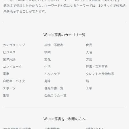
解説文で登場した分からないキーワードや気になるキーワードは、1クリックで検索結
果を表示することができます。
Weblio辞書のカテゴリ一覧
カテゴリトップ
建物・不動産
食品
ビジネス
学問
人名
業界用語
文化
方言
コンピュータ
生活
辞書・百科事典
電車
ヘルスケア
タレント出身地検索
自動車・バイク
趣味
船
スポーツ
登録辞書一覧
工学
生物
金融コラム一覧
Weblio辞書をご利用の方へ