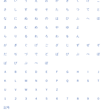
あ
い
う
え
お
か
き
く
け
こ
さ
し
す
せ
そ
た
ち
つ
て
と
な
に
ぬ
ね
の
は
ひ
ふ
へ
ほ
ま
み
む
め
も
や
ゆ
よ
ら
り
る
れ
ろ
わ
を
ん
が
ぎ
ぐ
げ
ご
ざ
じ
ず
ぜ
ぞ
だ
ぢ
づ
で
ど
ば
び
ぶ
べ
ぼ
ぱ
ぴ
ぷ
ぺ
ぽ
Ａ
Ｂ
Ｃ
Ｄ
Ｅ
Ｆ
Ｇ
Ｈ
Ｉ
Ｊ
Ｋ
Ｌ
Ｍ
Ｎ
Ｏ
Ｐ
Ｑ
Ｒ
Ｓ
Ｔ
Ｕ
Ｖ
Ｗ
Ｘ
Ｙ
Ｚ
１
２
３
４
５
６
７
８
９
０
記号