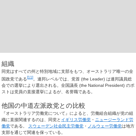
組織
同党はすべての州と特別地域に支部をもつ、オーストラリア唯一の全
[
11
]
国政党である
。連邦レベルでは、党首 (the Leader) は連邦議員総
会での選挙により選出される。全国議長 (the National President) のポ
ストは党員の直接選挙によるが、名誉職である。
他国の中道左派政党との比較
『オーストラリア労働党について』によると、労働組合組織が党の組
織に直接関連するのは、同党と
イギリス労働党
・
ニュージーランド労
働党
である。
スウェーデン社会民主労働党
・
ノルウェー労働党
は地方
支部を通じて関連を保っている。