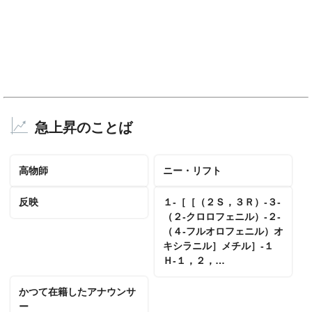
急上昇のことば
高物師
ニー・リフト
反映
１‐［［（２Ｓ，３Ｒ）‐３‐
（２‐クロロフェニル）‐２‐
（４‐フルオロフェニル）オ
キシラニル］メチル］‐１
Ｈ‐１，２，…
かつて在籍したアナウンサ
ー