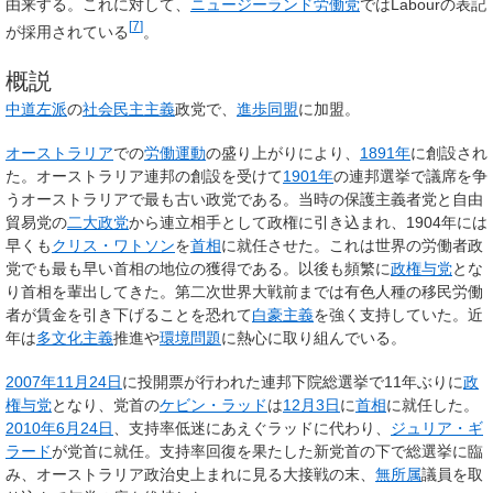
由来する。これに対して、
ニュージーランド労働党
ではLabourの表記
[
7
]
が採用されている
。
概説
中道左派
の
社会民主主義
政党で、
進歩同盟
に加盟。
オーストラリア
での
労働運動
の盛り上がりにより、
1891年
に創設され
た。オーストラリア連邦の創設を受けて
1901年
の連邦選挙で議席を争
うオーストラリアで最も古い政党である。当時の保護主義者党と自由
貿易党の
二大政党
から連立相手として政権に引き込まれ、1904年には
早くも
クリス・ワトソン
を
首相
に就任させた。これは世界の労働者政
党でも最も早い首相の地位の獲得である。以後も頻繁に
政権与党
とな
り首相を輩出してきた。第二次世界大戦前までは有色人種の移民労働
者が賃金を引き下げることを恐れて
白豪主義
を強く支持していた。近
年は
多文化主義
推進や
環境問題
に熱心に取り組んでいる。
2007年
11月24日
に投開票が行われた連邦下院総選挙で11年ぶりに
政
権
与党
となり、党首の
ケビン・ラッド
は
12月3日
に
首相
に就任した。
2010年
6月24日
、支持率低迷にあえぐラッドに代わり、
ジュリア・ギ
ラード
が党首に就任。支持率回復を果たした新党首の下で総選挙に臨
み、オーストラリア政治史上まれに見る大接戦の末、
無所属
議員を取