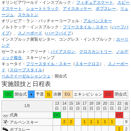
オリンピアワールド・インスブルック：
フィギュアスケート
、
スピー
ドスケート
、
ショートトラック
、
アイスホッケー
、
ボブスレー
、
リュ
ージュ
、
スケルトン
オリンピア・ラン・パッチャーコーフェル：
アルペンスキー
ノルトケッテ・インスブルック：
フリースタイル・スキー
（
ハーフパ
イプ
）、
スノーボード
（
ハーフパイプ
）
インスブルック展覧センター、コングレス・インスブルック：
カーリ
ング
ゼーフェルト・アリーナ：
バイアスロン
、
クロスカントリー
、
ノルデ
ィック複合
、スキージャンプ
キュータイ：
フリースタイル・スキー
（
スキークロス
）、
スノーボー
ド
（
スロープスタイル
）
ベルクイーゼルシャンツェ
：開会式
実施競技と日程表
OC
開会式
●
予選
N
決勝
EG
エキシビション
CC
閉会式
13
14
15
16
17
18
19
20
21
22
合
1月
日
日
日
日
日
日
日
日
日
日
計
式典
OC
CC
2
2
1
1
1
1
1
9
アルペンスキー
2
2
ボブスレー