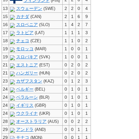
フィンランド
(FIN)
13
スウェーデン
2
2
0
4
(SWE)
15
カナダ
2
1
6
9
(CAN)
16
スロベニア
1
4
2
7
(SLO)
17
ラトビア
1
1
1
3
(LAT)
18
チェコ
1
1
0
2
(CZE)
19
モロッコ
1
0
0
1
(MAR)
19
スロバキア
1
0
0
1
(SVK)
21
エストニア
0
2
0
2
(EST)
21
ハンガリー
0
2
0
2
(HUN)
23
カザフスタン
0
1
2
3
(KAZ)
24
ベルギー
0
1
0
1
(BEL)
24
ベラルーシ
0
1
0
1
(BLR)
24
イギリス
0
1
0
1
(GBR)
24
ウクライナ
0
1
0
1
(UKR)
28
オーストラリア
0
0
2
2
(AUS)
29
アンドラ
0
0
1
1
(AND)
29
モナコ
0
0
1
1
(MON)