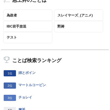
急上昇のことば
為政者
スレイヤーズ_(アニメ)
IBC岩手放送
黙祷
テスト
ことば検索ランキング
姉とボイン
1位
マートルコービン
2位
チョレイ
3位
邂逅