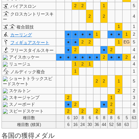
2
2
1
5
バイアスロン
クロスカントリースキ
2
2
4
ー
1
1
複合競技
●
●
●
●
1
●
●
1
2
カーリング
●
●
2
2
1
EG
5
フィギュアスケート
●
2
●
2
4
フリースタイルスキー
アイスホッケー
●
●
●
●
●
●
2
●
●
2
4
リュージュ
1
2
1
4
1
1
ノルディック複合
ショートトラックスピ
2
2
1
5
ードスケート
スケルトン
2
2
スキージャンプ
2
1
3
スノーボード
●
2
●
2
4
スピードスケート
2
2
2
2
8
種目数
6
10
8
6
6
8
8
6
5
63
種目数 (積算)
6
16
24
30
36
44
52
58
63
各国の獲得メダル