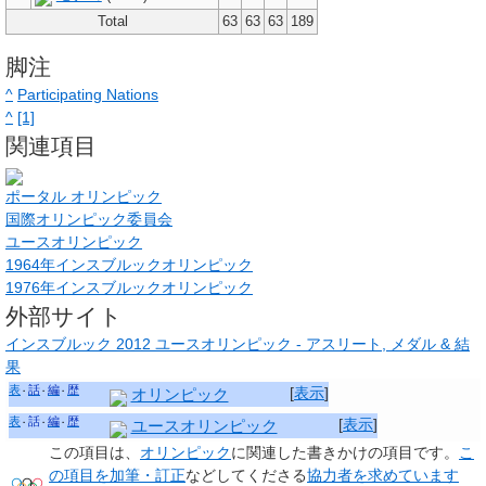
Total
63
63
63
189
脚注
^
Participating Nations
^
[1]
関連項目
ポータル オリンピック
国際オリンピック委員会
ユースオリンピック
1964年インスブルックオリンピック
1976年インスブルックオリンピック
外部サイト
インスブルック 2012 ユースオリンピック - アスリート, メダル & 結
果
表
話
編
歴
[
表示
]
オリンピック
表
話
編
歴
[
表示
]
ユースオリンピック
この項目は、
オリンピック
に関連した
書きかけの項目
です。
こ
の項目を加筆・訂正
などしてくださる
協力者を求めています