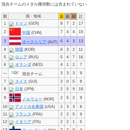
混合チームのメダル獲得数には含まれていない
順
国・地域
金
銀
銅
計
1
ドイツ
8
7
2
17
(GER)
2
7
4
4
15
中国
(CHN)
3
6
4
3
13
オーストリア
(AUT)
4
韓国
6
3
2
11
(KOR)
5
ロシア
5
4
7
16
(RUS)
6
オランダ
4
1
2
7
(NED)
—
3
3
3
9
混合チーム
7
スイス
3
0
5
8
(SUI)
8
日本
2
5
9
16
(JPN)
9
2
5
2
9
ノルウェー
(NOR)
10
アメリカ合衆国
2
3
3
8
(USA)
11
フランス
2
2
5
9
(FRA)
12
イタリア
2
2
1
5
(ITA)
13
2
2
0
4