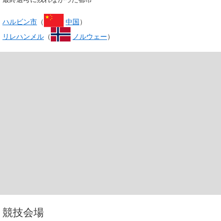
ハルビン市
（
中国
）
リレハンメル
（
ノルウェー
）
競技会場