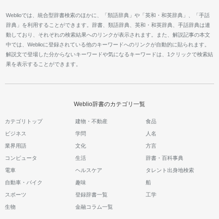
Weblioでは、統合型辞書検索のほかに、「類語辞典」や「英和・和英辞典」、「手話
辞典」を利用することができます。辞書、類語辞典、英和・和英辞典、手話辞典は連
動しており、それぞれの検索結果へのリンクが表示されます。また、解説記事の本文
中では、Weblioに登録されている他のキーワードへのリンクが自動的に貼られます。
解説文で登場した分からないキーワードや気になるキーワードは、1クリックで検索結
果を表示することができます。
Weblio辞書のカテゴリ一覧
カテゴリトップ
建物・不動産
食品
ビジネス
学問
人名
業界用語
文化
方言
コンピュータ
生活
辞書・百科事典
電車
ヘルスケア
タレント出身地検索
自動車・バイク
趣味
船
スポーツ
登録辞書一覧
工学
生物
金融コラム一覧