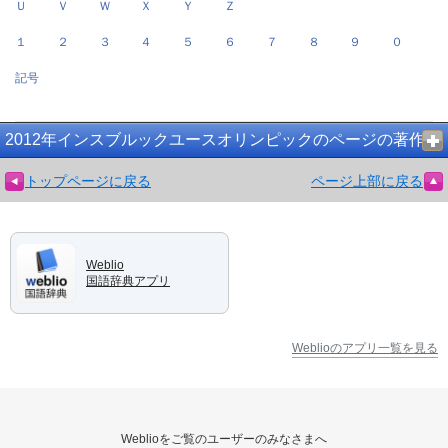
Ｕ
Ｖ
Ｗ
Ｘ
Ｙ
Ｚ
１
２
３
４
５
６
７
８
９
０
記号
2012年インスブルックユースオリンピックのページの著作権
トップページに戻る
ページ上部に戻る
Weblio
国語辞典アプリ
Weblioのアプリ一覧を見る
Weblioをご覧のユーザーのみなさまへ