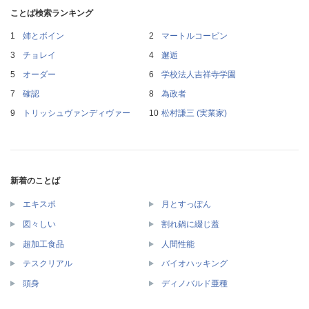
ことば検索ランキング
姉とボイン
マートルコービン
チョレイ
邂逅
オーダー
学校法人吉祥寺学園
確認
為政者
トリッシュヴァンディヴァー
松村謙三 (実業家)
新着のことば
エキスポ
月とすっぽん
図々しい
割れ鍋に綴じ蓋
超加工食品
人間性能
テスクリアル
バイオハッキング
頭身
ディノバルド亜種