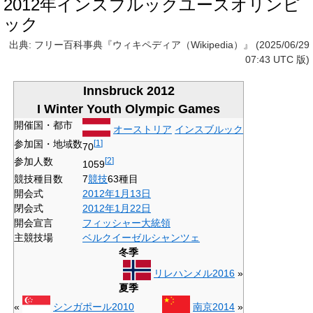
2012年インスブルックユースオリンピ
ック
出典: フリー百科事典『ウィキペディア（Wikipedia）』 (2025/06/29
07:43 UTC 版)
Innsbruck 2012
I Winter Youth Olympic Games
開催国・都市
オーストリア
インスブルック
参加国・地域数
[
1
]
70
参加人数
[
2
]
1059
競技種目数
7
競技
63種目
開会式
2012年
1月13日
閉会式
2012年
1月22日
開会宣言
フィッシャー大統領
主競技場
ベルクイーゼルシャンツェ
冬季
リレハンメル2016
»
夏季
«
シンガポール2010
南京2014
»