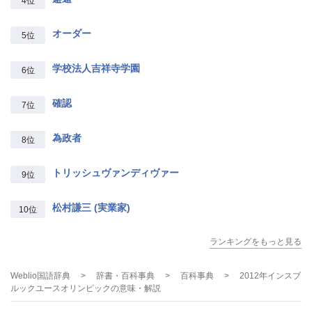
4位
オーダー
5位
学校法人吉祥寺学園
6位
確認
7位
為政者
8位
トリッシュヴァンディヴァー
9位
松村謙三 (実業家)
10位
ランキングをもっと見る
Weblio国語辞典
>
辞書・百科事典
>
百科事典
>
2012年インスブ
ルックユースオリンピック
の意味・解説