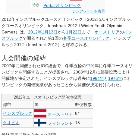
Portal:オリンピック
テンプレートを表示
2012年インスブルックユースオリンピック
（2012ねんインスブルッ
クユースオリンピック、Innsbruck 2012 I Winter Youth Olympic
Games）は、
2012年
1月13日
から
1月22日
まで、
オーストリア
の
イン
スブルック
で開催された第1回の
冬季ユースオリンピック
。
インスブ
ルック2012
（Innsbruck 2012）と呼称される。
大会開催の経緯
2007年に開催されたIOC総会で、冬季五輪の中間年に冬季ユースオリ
ンピックを開催することが提案され、2008年12月に郵便投票により
開催地が決定された。インスブルックは過去に
1964年
と
1976年
にオ
リンピックの開催実績があったことから開催が決定付けられた。
2012年ユースオリンピック開催地投票
都市
国
郵便投票
インスブルック
84
オーストリア
クオピオ
15
フィンランド
最終選考に残れなかった都市