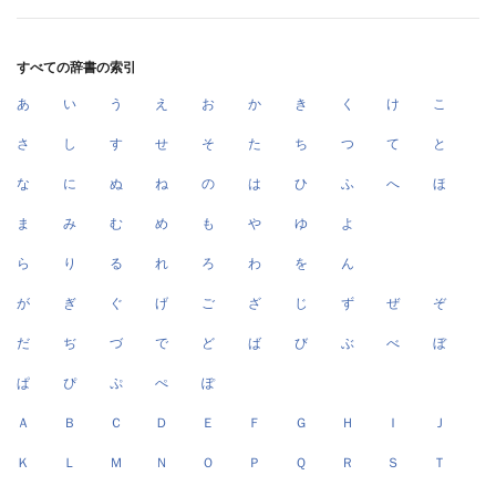
すべての辞書の索引
あ
い
う
え
お
か
き
く
け
こ
さ
し
す
せ
そ
た
ち
つ
て
と
な
に
ぬ
ね
の
は
ひ
ふ
へ
ほ
ま
み
む
め
も
や
ゆ
よ
ら
り
る
れ
ろ
わ
を
ん
が
ぎ
ぐ
げ
ご
ざ
じ
ず
ぜ
ぞ
だ
ぢ
づ
で
ど
ば
び
ぶ
べ
ぼ
ぱ
ぴ
ぷ
ぺ
ぽ
Ａ
Ｂ
Ｃ
Ｄ
Ｅ
Ｆ
Ｇ
Ｈ
Ｉ
Ｊ
Ｋ
Ｌ
Ｍ
Ｎ
Ｏ
Ｐ
Ｑ
Ｒ
Ｓ
Ｔ