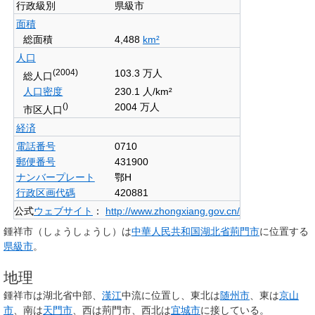
行政級別
県級市
面積
総面積
4,488
km²
人口
(2004)
103.3 万人
総人口
人口密度
230.1 人/km²
()
2004 万人
市区人口
経済
電話番号
0710
郵便番号
431900
ナンバープレート
鄂H
行政区画代碼
420881
公式
ウェブサイト
：
http://www.zhongxiang.gov.cn/
鍾祥市
（しょうしょうし）は
中華人民共和国
湖北省
荊門市
に位置する
県級市
。
地理
鍾祥市は湖北省中部、
漢江
中流に位置し、東北は
随州市
、東は
京山
市
、南は
天門市
、西は荊門市、西北は
宜城市
に接している。