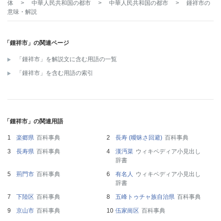
体
>
中華人民共和国の都市
>
中華人民共和国の都市
>
鍾祥市
の
意味・解説
「鍾祥市」の関連ページ
「鍾祥市」を解説文に含む用語の一覧
「鍾祥市」を含む用語の索引
「鍾祥市」の関連用語
楽郷県
百科事典
長寿 (曖昧さ回避)
百科事典
長寿県
百科事典
漢沔菜
ウィキペディア小見出し
辞書
荊門市
百科事典
有名人
ウィキペディア小見出し
辞書
下陸区
百科事典
五峰トゥチャ族自治県
百科事典
京山市
百科事典
伍家崗区
百科事典