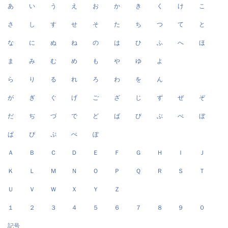
あ
い
う
え
お
か
き
く
け
こ
さ
し
す
せ
そ
た
ち
つ
て
と
な
に
ぬ
ね
の
は
ひ
ふ
へ
ほ
ま
み
む
め
も
や
ゆ
よ
ら
り
る
れ
ろ
わ
を
ん
が
ぎ
ぐ
げ
ご
ざ
じ
ず
ぜ
ぞ
だ
ぢ
づ
で
ど
ば
び
ぶ
べ
ぼ
ぱ
ぴ
ぷ
ぺ
ぽ
Ａ
Ｂ
Ｃ
Ｄ
Ｅ
Ｆ
Ｇ
Ｈ
Ｉ
Ｊ
Ｋ
Ｌ
Ｍ
Ｎ
Ｏ
Ｐ
Ｑ
Ｒ
Ｓ
Ｔ
Ｕ
Ｖ
Ｗ
Ｘ
Ｙ
Ｚ
１
２
３
４
５
６
７
８
９
０
記号