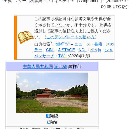
出典: フリー百科事典『ウィキペディア（Wikipedia）』 (2026/01/10
00:35 UTC 版)
この記事は検証可能な参考文献や出典が全
く示されていないか、不十分です。
出典を
追加して記事の信頼性向上にご協力くださ
い。
（
このテンプレートの使い方
）
?
出典検索
:
"鍾祥市"
–
ニュース
·
書籍
·
スカ
ラー
·
CiNii
·
J-STAGE
·
NDL
·
dlib.jp
·
ジャ
パンサーチ
·
TWL
(
2026年1月
)
中華人民共和国
湖北省
鍾祥市
明
顕陵
明
顕陵