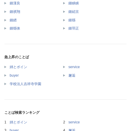
鍾漢良
鍾睒睒
鍾祺翔
鍾紹京
鍾縉
鍾繇
鍾繇体
鍾羽正
急上昇のことば
姉とボイン
service
buyer
邂逅
学校法人吉祥寺学園
ことば検索ランキング
姉とボイン
service
buyer
邂逅