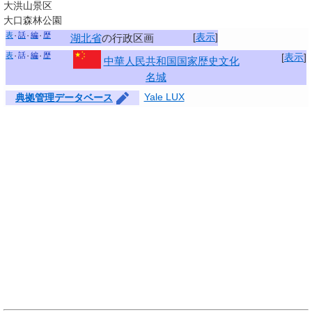
大洪山景区
大口森林公園
表
話
編
歴
[
表示
]
湖北省
の行政区画
表
話
編
歴
[
表示
]
中華人民共和国国家歴史文化
名城
Yale LUX
典拠管理データベース