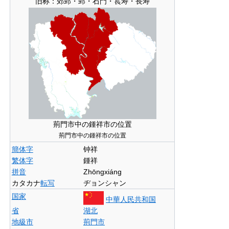
旧称：
郊郢・郢・石門・萇寿・長寿
荊門市中の鍾祥市の位置
荊門市中の鍾祥市の位置
簡体字
钟祥
繁体字
鍾祥
拼音
Zhōngxiáng
カタカナ
転写
ヂョンシャン
国家
中華人民共和国
省
湖北
地級市
荊門市