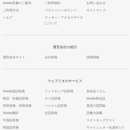
Weblio辞書のご案内
ご利用規約
お問い合わせ
ご利用方法
プライバシーポリシー
サイトマップ
ヘルプ
クッキー・アクセスデータ
について
運営会社の紹介
運営会社サイト
会社情報
採用情報
ウェブリオのサービス
Weblio国語辞典
インドネシア語辞典
英会話コラム
類語・対義語辞典
タイ語辞典
Weblio英会話
英和辞典・和英辞典
ベトナム語辞典
英語の質問箱
Weblio翻訳
古語辞典
語彙力診断
中国語辞典
スピーキングテスト
韓国語辞典
キャリジェネ～生成AIスク