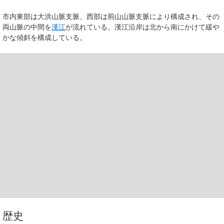
市内東部は大洪山脈支脈、西部は荊山山脈支脈により構成され、その
両山脈の中間を
漢江
が流れている。漢江沿岸は北から南にかけて緩や
かな傾斜を構成している。
歴史