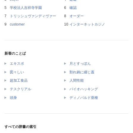
学校法人吉祥寺学園
確認
トリッシュヴァンディヴァー
オーダー
customer
インターネットカジノ
新着のことば
エキスポ
月とすっぽん
図々しい
割れ鍋に綴じ蓋
超加工食品
人間性能
テスクリアル
バイオハッキング
頭身
ディノバルド亜種
すべての辞書の索引