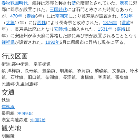
春秋戦国時代
、鍾祥は郊郢と称され
楚
の陪都とされていた。
漢初
に郊
郢に郢県が設置された。
三国時代
には石門と称された時期もあった
が、
470年
（
泰始
6年）には
南朝宋
により萇寿県が設置され、
551年
（
大統
17年）には
西魏
により長寿県と改称された。
1376年
（
洪武
9
年）、長寿県は廃止となり
安陸州
に編入された。
1531年
（
嘉靖
10
年）に安陸州が承天府に昇格した際に再び県が設置されることとなり
鍾祥県
が設置された。
1992年
5月に県級市に昇格し現在に至る。
行政区画
街道:郢中街道、皇荘街道
鎮:洋梓鎮、長寿鎮、豊楽鎮、胡集鎮、双河鎮、磷礦鎮、文集鎮、冷水
鎮、石牌鎮、旧口鎮、柴湖鎮、長灘鎮、東橋鎮、客店鎮、張集鎮
民族郷:九里回族郷
交通
鉄道
焦柳線
長荊線
（
中国語版
）
漢宜高速鉄道
（
中国語版
）
観光地
明顕陵