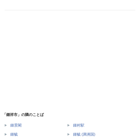
「鍾祥市」の隣のことば
鍾景閣
鍾村駅
鍾毓
鍾毓 (満洲国)