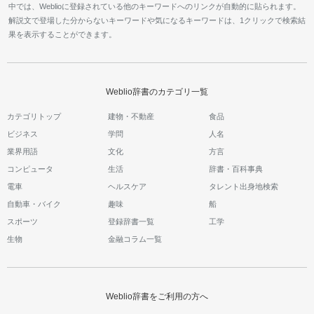
中では、Weblioに登録されている他のキーワードへのリンクが自動的に貼られます。
解説文で登場した分からないキーワードや気になるキーワードは、1クリックで検索結
果を表示することができます。
Weblio辞書のカテゴリ一覧
カテゴリトップ
建物・不動産
食品
ビジネス
学問
人名
業界用語
文化
方言
コンピュータ
生活
辞書・百科事典
電車
ヘルスケア
タレント出身地検索
自動車・バイク
趣味
船
スポーツ
登録辞書一覧
工学
生物
金融コラム一覧
Weblio辞書をご利用の方へ