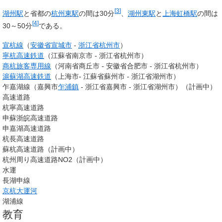
[
3
]
湖州駅
と省都の
杭州東駅
の間は30分
、
湖州東駅
と
上海虹橋駅
の間は
[
4
]
30～50分
である。
宣杭線
（
安徽省
宣城市
-
浙江省
杭州市
）
寧杭高速鉄道
（江蘇省南京市 - 浙江省杭州市）
商杭旅客専用線
（河南省商丘市 - 安徽省合肥市 - 浙江省杭州市）
滬蘇湖高速鉄道
（上海市- 江蘇省蘇州市 - 浙江省湖州市）
乍嘉湖線（嘉興市
乍浦鎮
- 浙江省嘉興市 - 浙江省湖州市）（計画中）
高速道路
杭寧高速道路
申蘇浙皖高速道路
申嘉湖高速道路
杭長高速道路
蘇杭高速道路（計画中）
杭州周り高速道路NO2（計画中）
水運
長湖申線
京杭大運河
湖浦線
教育