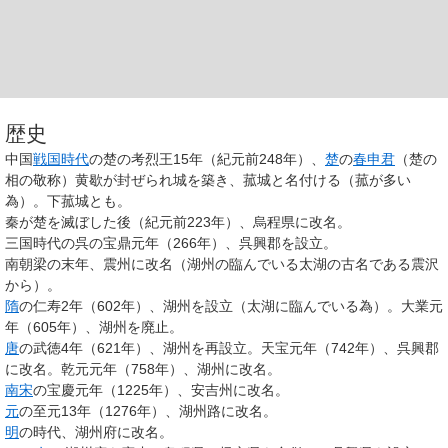
歴史
中国
戦国時代
の楚の考烈王15年（紀元前248年）、
楚
の
春申君
（楚の
相の敬称）黄歇が封ぜられ城を築き、菰城と名付ける（菰が多い
為）。下菰城とも。
秦が楚を滅ぼした後（紀元前223年）、烏程県に改名。
三国時代の呉の宝鼎元年（266年）、呉興郡を設立。
南朝梁の末年、震州に改名（湖州の臨んでいる太湖の古名である震沢
から）。
隋
の仁寿2年（602年）、湖州を設立（太湖に臨んでいる為）。大業元
年（605年）、湖州を廃止。
唐
の武徳4年（621年）、湖州を再設立。天宝元年（742年）、呉興郡
に改名。乾元元年（758年）、湖州に改名。
南宋
の宝慶元年（1225年）、安吉州に改名。
元
の至元13年（1276年）、湖州路に改名。
明
の時代、湖州府に改名。