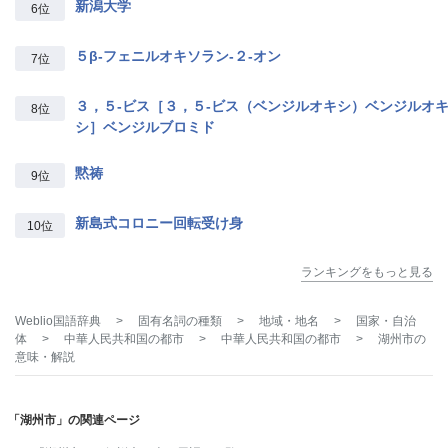
新潟大学
6位
５β‐フェニルオキソラン‐２‐オン
7位
３，５‐ビス［３，５‐ビス（ベンジルオキシ）ベンジルオ
8位
シ］ベンジルブロミド
黙祷
9位
新島式コロニー回転受け身
10位
ランキングをもっと見る
Weblio国語辞典
>
固有名詞の種類
>
地域・地名
>
国家・自治
体
>
中華人民共和国の都市
>
中華人民共和国の都市
>
湖州市
の
意味・解説
「湖州市」の関連ページ