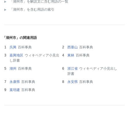
「湖州市」を解説文に含む用語の一覧
「湖州市」を含む用語の索引
「湖州市」の関連用語
呉興
百科事典
西塞山
百科事典
嘉興地区
ウィキペディア小見出
東林
百科事典
し辞書
湖州
百科事典
浙江省
ウィキペディア小見出し
辞書
永康県
百科事典
永安県
百科事典
葉培建
百科事典