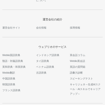
について
運営会社の紹介
運営会社サイト
会社情報
採用情報
ウェブリオのサービス
Weblio国語辞典
インドネシア語辞典
英会話コラム
類語・対義語辞典
タイ語辞典
Weblio英会話
英和辞典・和英辞典
ベトナム語辞典
英語の質問箱
Weblio翻訳
古語辞典
語彙力診断
中国語辞典
スピーキングテスト
韓国語辞典
キャリジェネ～生成AIスク
ール・AIスキルでキャリア
フランス語辞典
アップ～