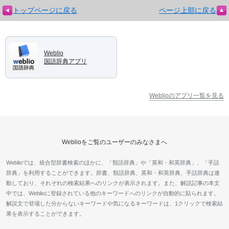
トップページに戻る
ページ上部に戻る
Weblio
国語辞典アプリ
Weblioのアプリ一覧を見る
Weblioをご覧のユーザーのみなさまへ
Weblioでは、統合型辞書検索のほかに、「類語辞典」や「英和・和英辞典」、「手話
辞典」を利用することができます。辞書、類語辞典、英和・和英辞典、手話辞典は連
動しており、それぞれの検索結果へのリンクが表示されます。また、解説記事の本文
中では、Weblioに登録されている他のキーワードへのリンクが自動的に貼られます。
解説文で登場した分からないキーワードや気になるキーワードは、1クリックで検索結
果を表示することができます。