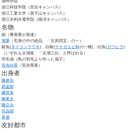
湖州学院
浙江科技学院（安吉キャンパス）
浙江工業大学（莫干山キャンパス）
浙江水利水電学院（南潯キャンパス）
名物
絹（養蚕業が発達）
湖筆
（毛筆の中の絶品、「文房四宝」の一）
銀魚(
タイコシラウオ
)、白蝦(
テナガエビ科
の一種)、白魚(
カワヒラ
)
（いずれも太湖産、「太湖三白」と呼ばれる）
羽毛扇（鳥の羽毛より作った扇子）
安吉白茶
（安吉県産）
出身者
陳霸先
趙孟頫
陳其美
陳果夫
陳立夫
呉昌碩
茅盾
友好都市