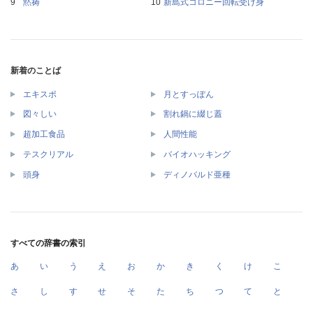
黙祷
新島式コロニー回転受け身
新着のことば
エキスポ
月とすっぽん
図々しい
割れ鍋に綴じ蓋
超加工食品
人間性能
テスクリアル
バイオハッキング
頭身
ディノバルド亜種
すべての辞書の索引
あ
い
う
え
お
か
き
く
け
こ
さ
し
す
せ
そ
た
ち
つ
て
と