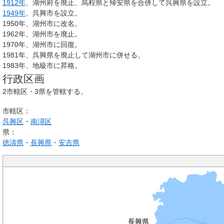
1912年
、湖州府を廃止、烏程県と帰安県を合併して呉興県を設立。
1949年
、呉興市を設立。
1950年、湖州市に改名。
1962年、湖州市を廃止。
1970年、湖州市に回復。
1981年、呉興県を廃止して湖州市に併せる。
1983年、地級市に昇格。
行政区画
2市轄区・3県を管轄する。
市轄区：
呉興区
・
南潯区
県：
徳清県
・
長興県
・
安吉県
長興県