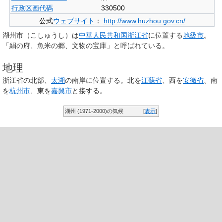
行政区画代碼
330500
公式
ウェブサイト
：
http://www.huzhou.gov.cn/
湖州市
（こしゅうし）は
中華人民共和国
浙江省
に位置する
地級市
。
「絹の府、魚米の郷、文物の宝庫」と呼ばれている。
地理
浙江省の北部、
太湖
の南岸に位置する。北を
江蘇省
、西を
安徽省
、南
を
杭州市
、東を
嘉興市
と接する。
湖州 (1971-2000)の気候
[
表示
]