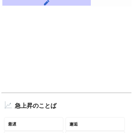
急上昇のことば
最遅
邂逅