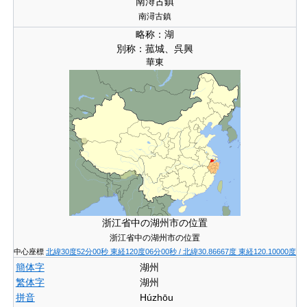
南潯古鎮
南潯古鎮
略称：
湖
別称：
菰城、呉興
華東
浙江省中の湖州市の位置
浙江省中の湖州市の位置
中心座標
北緯30度52分00秒
東経120度06分00秒
/
北緯30.86667度 東経120.10000度
簡体字
湖州
繁体字
湖州
拼音
Húzhōu