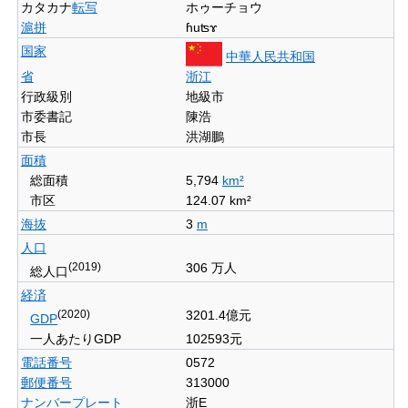
カタカナ
転写
ホゥーチョウ
滬拼
ɦuʦɤ
国家
中華人民共和国
省
浙江
行政級別
地級市
市委書記
陳浩
市長
洪湖鵬
面積
総面積
5,794
km
²
市区
124.07 km
²
海抜
3
m
人口
(2019)
306 万人
総人口
経済
(2020)
3201.4億元
GDP
一人あたりGDP
102593元
電話番号
0572
郵便番号
313000
ナンバープレート
浙E