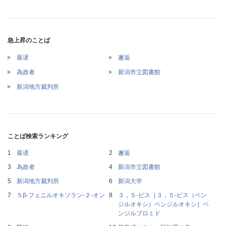
急上昇のことば
最遅
邂逅
為政者
新潟市立図書館
新潟地方裁判所
ことば検索ランキング
最遅
邂逅
為政者
新潟市立図書館
新潟地方裁判所
新潟大学
５β‐フェニルオキソラン‐２‐オン
３，５‐ビス［３，５‐ビス（ベン
ジルオキシ）ベンジルオキシ］ベ
ンジルブロミド