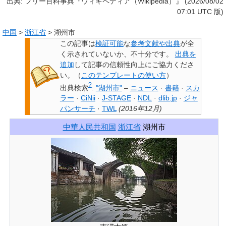
出典: フリー百科事典『ウィキペディア（Wikipedia）』 (2026/08/02
07:01 UTC 版)
中国
>
浙江省
>
湖州市
この記事は
検証可能
な
参考文献や出典
が全
く示されていないか、不十分です。
出典を
追加
して記事の信頼性向上にご協力くださ
い。
（
このテンプレートの使い方
）
?
出典検索
:
"湖州市"
–
ニュース
·
書籍
·
スカ
ラー
·
CiNii
·
J-STAGE
·
NDL
·
dlib.jp
·
ジャ
パンサーチ
·
TWL
(
2016年12月
)
中華人民共和国
浙江省
湖州市