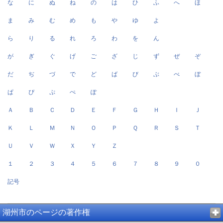
な
に
ぬ
ね
の
は
ひ
ふ
へ
ほ
ま
み
む
め
も
や
ゆ
よ
ら
り
る
れ
ろ
わ
を
ん
が
ぎ
ぐ
げ
ご
ざ
じ
ず
ぜ
ぞ
だ
ぢ
づ
で
ど
ば
び
ぶ
べ
ぼ
ぱ
ぴ
ぷ
ぺ
ぽ
Ａ
Ｂ
Ｃ
Ｄ
Ｅ
Ｆ
Ｇ
Ｈ
Ｉ
Ｊ
Ｋ
Ｌ
Ｍ
Ｎ
Ｏ
Ｐ
Ｑ
Ｒ
Ｓ
Ｔ
Ｕ
Ｖ
Ｗ
Ｘ
Ｙ
Ｚ
１
２
３
４
５
６
７
８
９
０
記号
湖州市のページの著作権