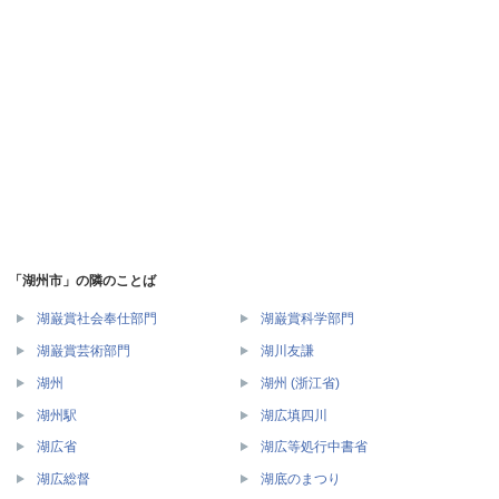
「湖州市」の隣のことば
湖巌賞社会奉仕部門
湖巌賞科学部門
湖巌賞芸術部門
湖川友謙
湖州
湖州 (浙江省)
湖州駅
湖広填四川
湖広省
湖広等処行中書省
湖広総督
湖底のまつり