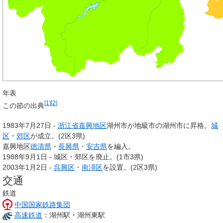
年表
[
1
]
[
2
]
この節の出典
1983年7月27日 -
浙江省
嘉興地区
湖州市が地級市の
湖州市
に昇格。
城
区
・
郊区
が成立。(2区3県)
嘉興地区
徳清県
・
長興県
・
安吉県
を編入。
1988年9月1日 - 城区・郊区を廃止。(1市3県)
2003年1月2日 -
呉興区
・
南潯区
を設置。(2区3県)
交通
鉄道
中国国家鉄路集団
高速鉄道
：湖州駅・湖州東駅