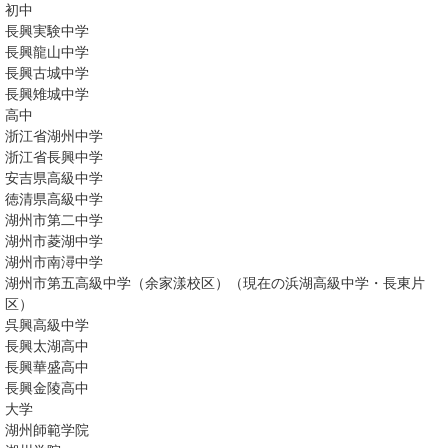
初中
長興実験中学
長興龍山中学
長興古城中学
長興雉城中学
高中
浙江省湖州中学
浙江省長興中学
安吉県高級中学
徳清県高級中学
湖州市第二中学
湖州市菱湖中学
湖州市南潯中学
湖州市第五高級中学（余家漾校区）（現在の浜湖高級中学・長東片
区）
呉興高級中学
長興太湖高中
長興華盛高中
長興金陵高中
大学
湖州師範学院