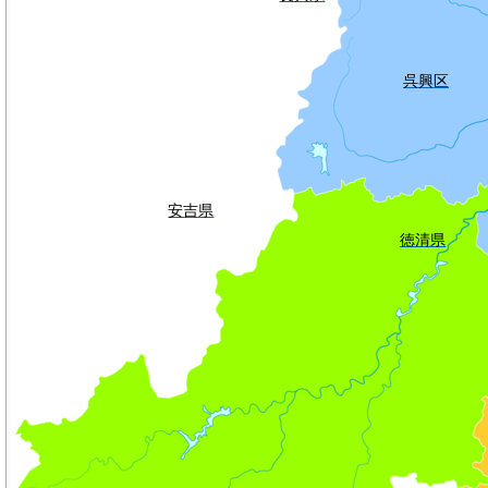
呉興区
安吉県
徳清県