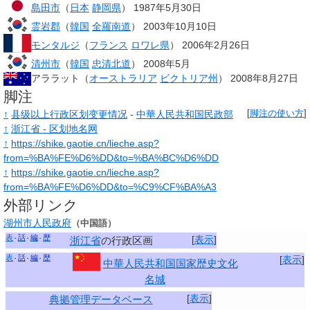
島田市
（
日本
静岡県
） 1987年5月30日
霊岩郡
（
韓国
全羅南道
） 2003年10月10日
モンタルジ
（
フランス
ロワレ県
） 2006年2月26日
清州市
（
韓国
忠清北道
） 2008年5月
アララット（
オーストラリア
ビクトリア州
） 2008年8月27日
脚注
↑
县级以上行政区划变更情况
-
中華人民共和国民政部
[
脚注の使い方
]
↑
浙江省 - 区划地名网
↑
https://shike.gaotie.cn/lieche.asp?
from=%BA%FE%D6%DD&to=%BA%BC%D6%DD
↑
https://shike.gaotie.cn/lieche.asp?
from=%BA%FE%D6%DD&to=%C9%CF%BA%A3
外部リンク
湖州市人民政府
（中国語）
表
話
編
歴
[
表示
]
浙江省
の行政区画
表
話
編
歴
[
表示
]
中華人民共和国国家歴史文化
名城
[
表示
]
典拠管理データベース