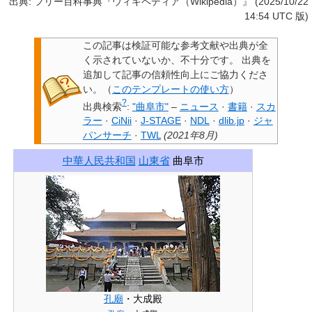
出典: フリー百科事典『ウィキペディア（Wikipedia）』 (2025/10/22
14:54 UTC 版)
この記事は検証可能な参考文献や出典が全
く示されていないか、不十分です。
出典を
追加して記事の信頼性向上にご協力くださ
い。
（
このテンプレートの使い方
）
?
出典検索
:
"曲阜市"
–
ニュース
·
書籍
·
スカ
ラー
·
CiNii
·
J-STAGE
·
NDL
·
dlib.jp
·
ジャ
パンサーチ
·
TWL
(
2021年8月
)
中華人民共和国
山東省
曲阜市
孔廟
・大成殿