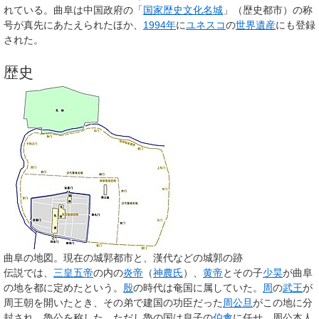
れている。曲阜は中国政府の「
国家歴史文化名城
」（歴史都市）の称
号が真先にあたえられたほか、
1994年
に
ユネスコ
の
世界遺産
にも登録
された。
歴史
曲阜の地図。現在の城郭都市と、漢代などの城郭の跡
伝説では、
三皇五帝
の内の
炎帝
（
神農氏
）、
黄帝
とその子
少昊
が曲阜
の地を都に定めたという。
殷
の時代は奄国に属していた。
周
の
武王
が
周王朝を開いたとき、その弟で建国の功臣だった
周公旦
がこの地に分
封され、魯公を称した。ただし魯の国は息子の
伯禽
に任せ、周公本人