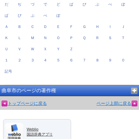
だ
ぢ
づ
で
ど
ば
び
ぶ
べ
ぼ
ぱ
ぴ
ぷ
ぺ
ぽ
Ａ
Ｂ
Ｃ
Ｄ
Ｅ
Ｆ
Ｇ
Ｈ
Ｉ
Ｊ
Ｋ
Ｌ
Ｍ
Ｎ
Ｏ
Ｐ
Ｑ
Ｒ
Ｓ
Ｔ
Ｕ
Ｖ
Ｗ
Ｘ
Ｙ
Ｚ
１
２
３
４
５
６
７
８
９
０
記号
曲阜市のページの著作権
トップページに戻る
ページ上部に戻る
Weblio
国語辞典アプリ