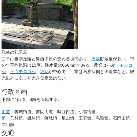
孔林の孔子墓
曲阜は魯南丘陵と魯西平原の交わる境であり、
石炭
貯蔵量が多い。市
の年平均気温は13度、降水量は666mmである。農業は
小麦
、
モロコ
シ
、
トウモロコシ
、
綿花
が中心で、工業は石炭採掘と酒造業など。観
光以外にあまり大きな産業はない。
行政区画
下部に4街道、8鎮を管轄する。
街道
：魯城街道、書院街道、時荘街道、小雪街道
鎮
：呉村鎮、姚村鎮、陵城鎮、尼山鎮、王荘鎮、息陬鎮、石門山鎮、
防山鎮
交通