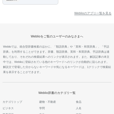
Weblioのアプリ一覧を見る
Weblioをご覧のユーザーのみなさまへ
Weblioでは、統合型辞書検索のほかに、「類語辞典」や「英和・和英辞典」、「手話
辞典」を利用することができます。辞書、類語辞典、英和・和英辞典、手話辞典は連
動しており、それぞれの検索結果へのリンクが表示されます。また、解説記事の本文
中では、Weblioに登録されている他のキーワードへのリンクが自動的に貼られます。
解説文で登場した分からないキーワードや気になるキーワードは、1クリックで検索結
果を表示することができます。
Weblio辞書のカテゴリ一覧
カテゴリトップ
建物・不動産
食品
ビジネス
学問
人名