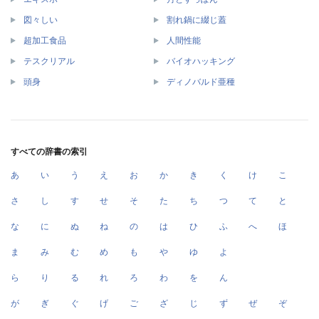
図々しい
割れ鍋に綴じ蓋
超加工食品
人間性能
テスクリアル
バイオハッキング
頭身
ディノバルド亜種
すべての辞書の索引
あ
い
う
え
お
か
き
く
け
こ
さ
し
す
せ
そ
た
ち
つ
て
と
な
に
ぬ
ね
の
は
ひ
ふ
へ
ほ
ま
み
む
め
も
や
ゆ
よ
ら
り
る
れ
ろ
わ
を
ん
が
ぎ
ぐ
げ
ご
ざ
じ
ず
ぜ
ぞ