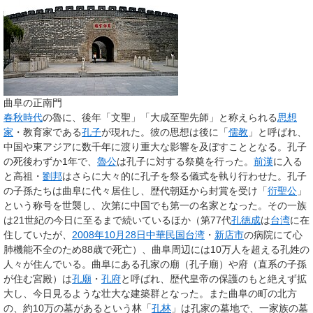
曲阜の正南門
春秋時代
の魯に、後年「文聖」「大成至聖先師」と称えられる
思想
家
・教育家である
孔子
が現れた。彼の思想は後に「
儒教
」と呼ばれ、
中国や東アジアに数千年に渡り重大な影響を及ぼすこととなる。孔子
の死後わずか1年で、
魯公
は孔子に対する祭奠を行った。
前漢
に入る
と高祖・
劉邦
はさらに大々的に孔子を祭る儀式を執り行わせた。孔子
の子孫たちは曲阜に代々居住し、歴代朝廷から封賞を受け「
衍聖公
」
という称号を世襲し、次第に中国でも第一の名家となった。その一族
は21世紀の今日に至るまで続いているほか（第77代
孔徳成
は
台湾
に在
住していたが、
2008年
10月28日
中華民国
台湾
・
新店市
の病院にて心
肺機能不全のため88歳で死亡）、曲阜周辺には10万人を超える孔姓の
人々が住んでいる。曲阜にある孔家の廟（孔子廟）や府（直系の子孫
が住む宮殿）は
孔廟
・
孔府
と呼ばれ、歴代皇帝の保護のもと絶えず拡
大し、今日見るような壮大な建築群となった。また曲阜の町の北方
の、約10万の墓があるという林「
孔林
」は孔家の墓地で、一家族の墓