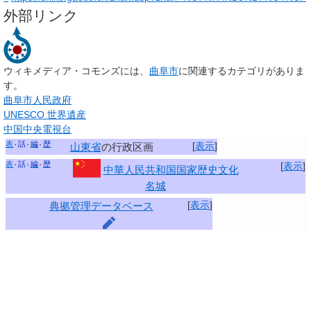
外部リンク
ウィキメディア・コモンズには、
曲阜市
に関連するカテゴリがありま
す。
曲阜市人民政府
UNESCO 世界遺産
中国中央電視台
表
話
編
歴
[
表示
]
山東省
の行政区画
表
話
編
歴
[
表示
]
中華人民共和国国家歴史文化
名城
[
表示
]
典拠管理データベース