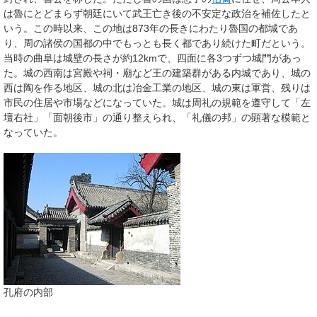
は魯にとどまらず朝廷にいて武王亡き後の不安定な政治を補佐したと
いう。この時以来、この地は873年の長きにわたり魯国の都城であ
り、周の諸侯の国都の中でもっとも長く都であり続けた町だという。
当時の曲阜は城壁の長さが約12kmで、四面に各3つずつ城門があっ
た。城の西南は宮殿や祠・廟など王の建築群がある内城であり、城の
西は陶を作る地区、城の北は冶金工業の地区、城の東は軍営、残りは
市民の住居や市場などになっていた。城は周礼の規範を遵守して「左
壇右社」「面朝後市」の通り整えられ、「礼儀の邦」の顕著な模範と
なっていた。
孔府の内部