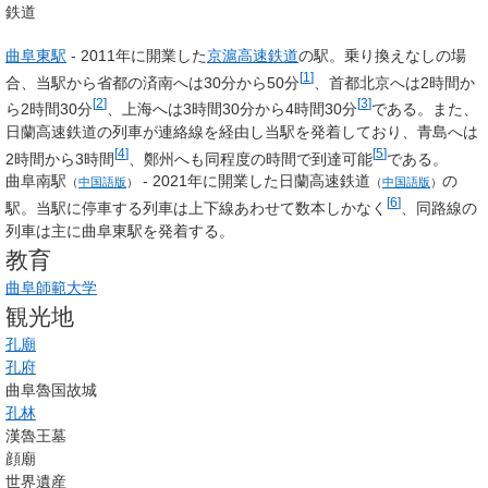
鉄道
曲阜東駅
- 2011年に開業した
京滬高速鉄道
の駅。乗り換えなしの場
[
1
]
合、当駅から省都の済南へは30分から50分
、首都北京へは2時間か
[
2
]
[
3
]
ら2時間30分
、上海へは3時間30分から4時間30分
である。また、
日蘭高速鉄道の列車が連絡線を経由し当駅を発着しており、青島へは
[
4
]
[
5
]
2時間から3時間
、鄭州へも同程度の時間で到達可能
である。
曲阜南駅
- 2021年に開業した
日蘭高速鉄道
の
（
中国語版
）
（
中国語版
）
[
6
]
駅。当駅に停車する列車は上下線あわせて数本しかなく
、同路線の
列車は主に曲阜東駅を発着する。
教育
曲阜師範大学
観光地
孔廟
孔府
曲阜魯国故城
孔林
漢魯王墓
顔廟
世界遺産