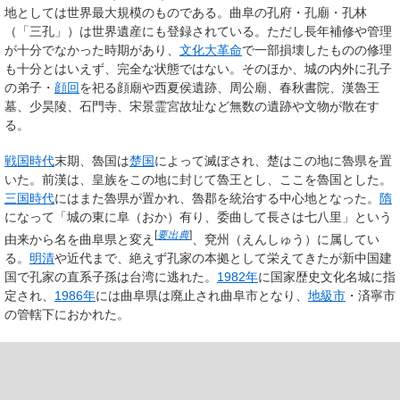
地としては世界最大規模のものである。曲阜の孔府・孔廟・孔林
（「三孔」）は世界遺産にも登録されている。ただし長年補修や管理
が十分でなかった時期があり、
文化大革命
で一部損壊したものの修理
も十分とはいえず、完全な状態ではない。そのほか、城の内外に孔子
の弟子・
顔回
を祀る顔廟や西夏侯遺跡、周公廟、春秋書院、漢魯王
墓、少昊陵、石門寺、宋景霊宮故址など無数の遺跡や文物が散在す
る。
戦国時代
末期、魯国は
楚国
によって滅ぼされ、楚はこの地に魯県を置
いた。前漢は、皇族をこの地に封じて魯王とし、ここを魯国とした。
三国時代
にはまた魯県が置かれ、魯郡を統治する中心地となった。
隋
になって「城の東に阜（おか）有り、委曲して長さは七八里」という
[
要出典
]
由来から名を曲阜県と変え
、兗州（えんしゅう）に属してい
る。
明
清
や近代まで、絶えず孔家の本拠として栄えてきたが新中国建
国で孔家の直系子孫は台湾に逃れた。
1982年
に国家歴史文化名城に指
定され、
1986年
には曲阜県は廃止され曲阜市となり、
地級市
・済寧市
の管轄下におかれた。