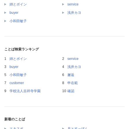
姉とボイン
service
buyer
浅井カヨ
小和田敏子
ことば検索ランキング
姉とボイン
service
buyer
浅井カヨ
小和田敏子
邂逅
customer
申在範
学校法人吉祥寺学園
確認
新着のことば
エキスポ
月とすっぽん