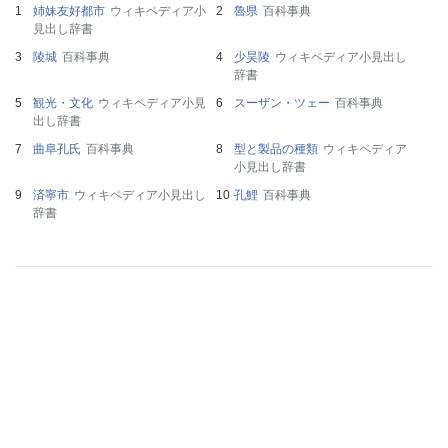
姉妹友好都市
ウィキペディア小
魯県
百科事典
見出し辞書
陵城
百科事典
少昊陵
ウィキペディア小見出し
辞書
観光・文化
ウィキペディア小見
スーザン・ツェー
百科事典
出し辞書
曲阜孔氏
百科事典
型と製品の種類
ウィキペディア
小見出し辞書
済寧市
ウィキペディア小見出し
孔鯉
百科事典
辞書