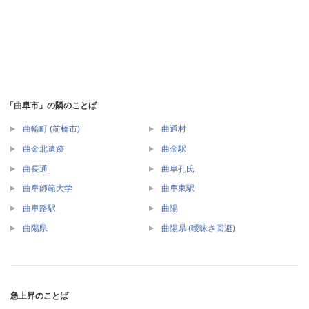
「曲阜市」の隣のことば
曲輪町 (前橋市)
曲通村
曲金北遺跡
曲金駅
曲長通
曲阜孔氏
曲阜師範大学
曲阜東駅
曲阜路駅
曲陽
曲陽県
曲陽県 (曖昧さ回避)
急上昇のことば