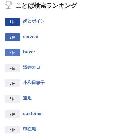
ことば検索ランキング
姉とボイン
1位
service
2位
buyer
3位
浅井カヨ
4位
小和田敏子
5位
邂逅
6位
customer
7位
申在範
8位