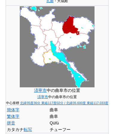
孔廟
・大成殿
済寧市
中の曲阜市の位置
済寧市
中の曲阜市の位置
中心座標
北緯35度36分
東経117度02分
/
北緯35.600度 東経117.033度
簡体字
曲阜
繁体字
曲阜
拼音
Qūfù
カタカナ
転写
チューフー