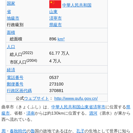
国家
中華人民共和国
省
山東
地級市
済寧市
行政級別
県級市
面積
総面積
896
km²
人口
(2022)
61.77 万人
総人口
(2004)
4 万人
市区人口
経済
電話番号
0537
郵便番号
273100
行政区画代碼
370881
公式
ウェブサイト
：
http://www.qufu.gov.cn/
曲阜市
（きょくふし）は、
中華人民共和国
山東省
済寧市
に位置する
県
級市
。省都・
済南
からは約130kmに位置する。
泗河
（泗水）が東から
西へ流れている。
周
・
春秋時代
の
魯
国の故地であるほか、
孔子
の生地として世界に知ら