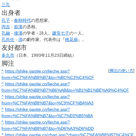
三孔
出身者
孔子
-
春秋時代
の思想家。
丙吉
-
前漢
の丞相。
孔融
-
後漢
の学者・詩人。
建安七子
の一人。
孔尚任
-
清
の劇作家。代表作は『
桃花扇
』。
友好都市
多久市
（日本、1993年11月23日締結）
脚注
^
https://shike.gaotie.cn/lieche.asp?
[
脚注の使い方
]
from=%C7%FA%B8%B7&to=%BC%C3%C4%CF
^
https://shike.gaotie.cn/lieche.asp?
from=%C7%FA%B8%B7%B6%AB&to=%B1%B1%BE%A9%C4%CF
^
https://shike.gaotie.cn/lieche.asp?
from=%C7%FA%B8%B7&to=%C9%CF%BA%A3
^
https://shike.gaotie.cn/lieche.asp?
from=%C7%FA%B8%B7&to=%C7%E0%B5%BA
^
https://shike.gaotie.cn/lieche.asp?
from=%C7%FA%B8%B7&to=%D6%A3%D6%DD
^
https://shike.gaotie.cn/zhan.asp?zhan=%C7%FA%B8%B7%C4%CF