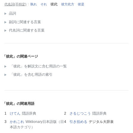
彼此
代名詞(不特定)
孰れ
それ
彼方此方
彼是
品詞
副詞に関連する言葉
代名詞に関連する言葉
「彼此」の関連ページ
「彼此」を解説文に含む用語の一覧
「彼此」を含む用語の索引
「彼此」の関連用語
けてん
隠語辞典
さるじつこう
隠語辞典
かれこれ
Wiktionary日本語版（日
引き括める
デジタル大辞泉
本語カテゴリ）