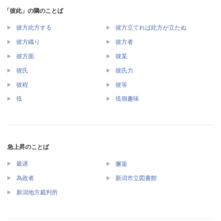
「彼此」の隣のことば
彼方此方する
彼方立てれば此方が立たぬ
彼方織り
彼方者
彼方面
彼某
彼氏
彼氏力
彼程
彼等
彽
彽徊趣味
急上昇のことば
最遅
邂逅
為政者
新潟市立図書館
新潟地方裁判所