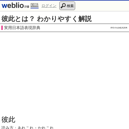
国語
ログイン
検索
彼此とは？ わかりやすく解説
実用日本語表現辞典
彼此
読み方：
あれこれ
・
かれこれ