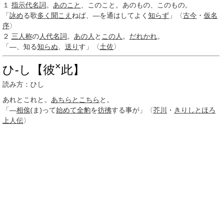
１
指示代名詞
。
あのこと
、このこと。あのもの、このもの。
「
詠め
る歌
多く
聞こえ
ねば、―を通はしてよく
知らず
」〈
古今
・
仮名
序
〉
２
三人称
の
人代名詞
。
あの人
と
この人
。
だれかれ
。
「―、知る
知らぬ
、
送り
す」〈
土佐
〉
×
ひ‐し【彼
此】
読み方：ひし
あれとこれと。
あちらとこちら
と。
「―
相俟
(ま)って
始めて
全豹
を
彷彿
する事が」〈
芥川
・
きりしとほろ
上人伝
〉