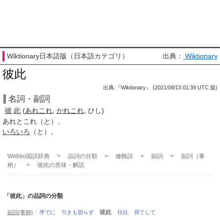
Wiktionary日本語版（日本語カテゴリ）
出典：
Wiktionary
彼此
出典:『Wiktionary』 (2021/08/13 01:39 UTC 版)
名詞・副詞
彼
此
(
あれこれ
,
かれこれ
, ひし)
あれとこれ（と）。
いろいろ
（と）。
Weblio国語辞典
>
品詞の分類
>
修飾語
>
副詞
>
副詞（事
柄）
>
彼此
の意味・解説
「彼此」の品詞の分類
彼此
副詞(事柄)
序でに
引きも切らず
往往
得てして