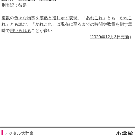
別表記：
彼是
複数
の
色々な
物事
を
漠然と
指し示す
表現
。「
あれこれ
」とも「
かれこ
れ
」とも読む。「
かれこれ
」は
現在に至るまで
の
時間
や
数量
を指す意
味で
用いられる
ことが多い。
（
2020年12月
3日
更新
）
デジタル大辞泉