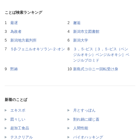
ことば検索ランキング
最遅
邂逅
為政者
新潟市立図書館
新潟地方裁判所
新潟大学
５β‐フェニルオキソラン‐２‐オン
３，５‐ビス［３，５‐ビス（ベン
ジルオキシ）ベンジルオキシ］ベ
ンジルブロミド
黙祷
新島式コロニー回転受け身
新着のことば
エキスポ
月とすっぽん
図々しい
割れ鍋に綴じ蓋
超加工食品
人間性能
テスクリアル
バイオハッキング