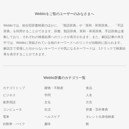
Weblioをご覧のユーザーのみなさまへ
Weblioでは、統合型辞書検索のほかに、「類語辞典」や「英和・和英辞典」、「手話
辞典」を利用することができます。辞書、類語辞典、英和・和英辞典、手話辞典は連
動しており、それぞれの検索結果へのリンクが表示されます。また、解説記事の本文
中では、Weblioに登録されている他のキーワードへのリンクが自動的に貼られます。
解説文で登場した分からないキーワードや気になるキーワードは、1クリックで検索結
果を表示することができます。
Weblio辞書のカテゴリ一覧
カテゴリトップ
建物・不動産
食品
ビジネス
学問
人名
業界用語
文化
方言
コンピュータ
生活
辞書・百科事典
電車
ヘルスケア
タレント出身地検索
自動車・バイク
趣味
船