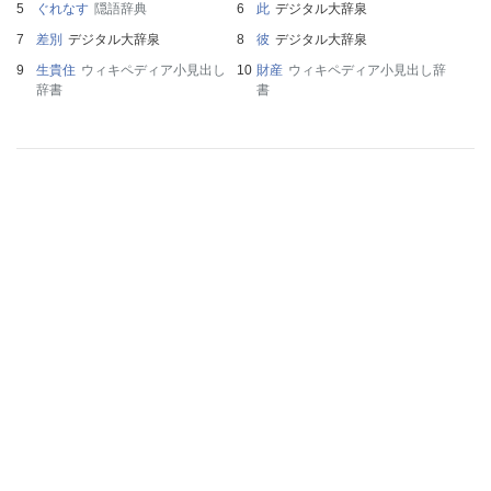
ぐれなす
隠語辞典
此
デジタル大辞泉
差別
デジタル大辞泉
彼
デジタル大辞泉
生貴住
ウィキペディア小見出し
財産
ウィキペディア小見出し辞
辞書
書