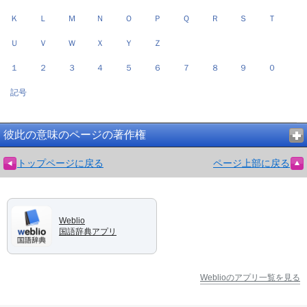
Ｋ
Ｌ
Ｍ
Ｎ
Ｏ
Ｐ
Ｑ
Ｒ
Ｓ
Ｔ
Ｕ
Ｖ
Ｗ
Ｘ
Ｙ
Ｚ
１
２
３
４
５
６
７
８
９
０
記号
彼此の意味のページの著作権
トップページに戻る
ページ上部に戻る
Weblio
国語辞典アプリ
Weblioのアプリ一覧を見る