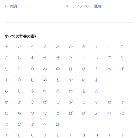
頭身
ディノバルド亜種
すべての辞書の索引
あ
い
う
え
お
か
き
く
け
こ
さ
し
す
せ
そ
た
ち
つ
て
と
な
に
ぬ
ね
の
は
ひ
ふ
へ
ほ
ま
み
む
め
も
や
ゆ
よ
ら
り
る
れ
ろ
わ
を
ん
が
ぎ
ぐ
げ
ご
ざ
じ
ず
ぜ
ぞ
だ
ぢ
づ
で
ど
ば
び
ぶ
べ
ぼ
ぱ
ぴ
ぷ
ぺ
ぽ
Ａ
Ｂ
Ｃ
Ｄ
Ｅ
Ｆ
Ｇ
Ｈ
Ｉ
Ｊ