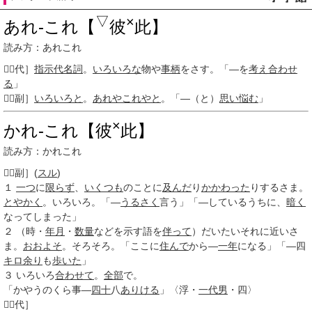
▽
×
あれ‐これ【
彼
此】
読み方：あれこれ

［代］
指示代名詞
。
いろいろな
物や
事柄
をさす。「―を
考え合わせ
る
」

［副］
いろいろと
。
あれやこれやと
。「―（と）
思い悩む
」
×
かれ‐これ【彼
此】
読み方：かれこれ

［副］
(
スル
)
１
一つ
に
限らず
、
いくつも
のことに
及んだ
り
かかわった
りするさま。
とやかく
。いろいろ。「―
うるさく
言う」「―しているうちに、
暗く
なってしまった」
２
（時・
年月
・
数量
などを示す語を
伴って
）だいたいそれに近いさ
ま。
おおよそ
。そろそろ。「ここに
住んで
から―
一年
になる」「―四
キロ
余り
も
歩いた
」
３
いろいろ
合わせて
。
全部
で。
「かやうのくら事―
四十
八
ありける
」〈浮・
一代男
・四〉

［代］