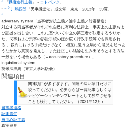
^
『
職権進行主義
』 -
コトバンク
。
a
b
^
川嶋四郎
『民事訴訟法』成文堂 東京 2013年 39頁。
^
adversary system（当事者対抗主義／論争主義／対審構造）
対立する両当事者がそれぞれ自己に有利な法律上・事実上の主張およ
び証拠を出し合い、これに基づいて中立の第三者が決定するやりか
た。民事および刑事の訴訟手続のほか広く行政手続等でも採用され
る.。裁判における手続だけでなく、相互に違う立場から意見を述べあ
うなかから真実を発見し、または正しい結論を生み出そうとする方法
一般をいう場合もある（→accusatory procedure）。
inquisitorial system
英米法辞典（東京大学出版会）
関連項目
関連項目が多すぎます
。
関連の深い項目だけに
絞ってください。必要ならば一覧記事もしくは
ナビゲーションテンプレートとして独立させる
ことも検討してください。
（
2021年12月
）
当事者適格
証明責任
自由心証主義
真実発見