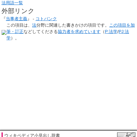
法用語一覧
外部リンク
『
当事者主義
』 -
コトバンク
この項目は、
法
分野に関連した
書きかけの項目
です。
この項目を加
筆・訂正
などしてくださる
協力者を求めています
（
P:法学
/
PJ:法
学
）。
ウィキペディア小見出し辞書