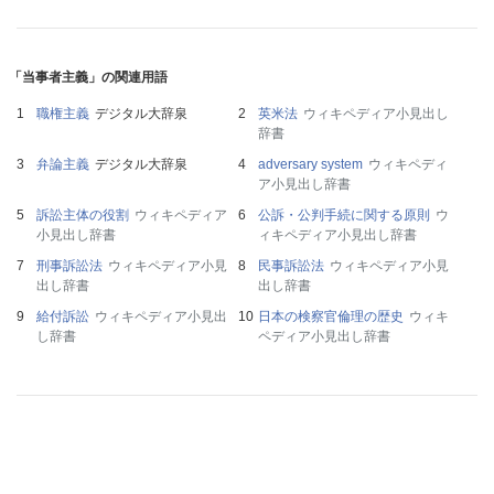
「当事者主義」の関連用語
職権主義
デジタル大辞泉
英米法
ウィキペディア小見出し
辞書
弁論主義
デジタル大辞泉
adversary system
ウィキペディ
ア小見出し辞書
訴訟主体の役割
ウィキペディア
公訴・公判手続に関する原則
ウ
小見出し辞書
ィキペディア小見出し辞書
刑事訴訟法
ウィキペディア小見
民事訴訟法
ウィキペディア小見
出し辞書
出し辞書
給付訴訟
ウィキペディア小見出
日本の検察官倫理の歴史
ウィキ
し辞書
ペディア小見出し辞書