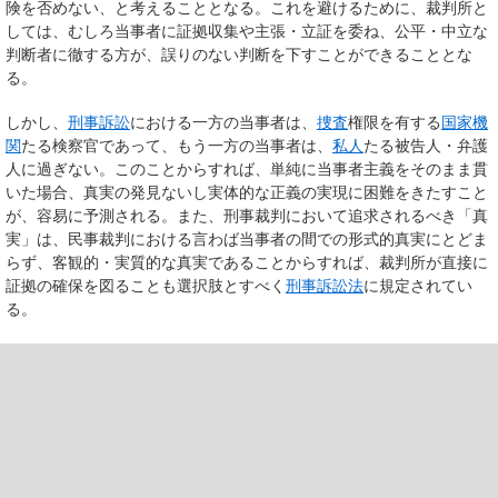
険を否めない、と考えることとなる。これを避けるために、裁判所と
しては、むしろ当事者に証拠収集や主張・立証を委ね、公平・中立な
判断者に徹する方が、誤りのない判断を下すことができることとな
る。
しかし、
刑事訴訟
における一方の当事者は、
捜査
権限を有する
国家機
関
たる検察官であって、もう一方の当事者は、
私人
たる被告人・弁護
人に過ぎない。このことからすれば、単純に当事者主義をそのまま貫
いた場合、真実の発見ないし実体的な正義の実現に困難をきたすこと
が、容易に予測される。また、刑事裁判において追求されるべき「真
実」は、民事裁判における言わば当事者の間での形式的真実にとどま
らず、客観的・実質的な真実であることからすれば、裁判所が直接に
証拠の確保を図ることも選択肢とすべく
刑事訴訟法
に規定されてい
る。