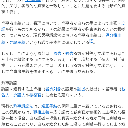
的、又は、客観的な真実と一致しないことに注意を要する（形式的真
実主義）。
当事者主義とは、審理において、当事者が自らの手によって主張・
立
証
を行うものであるから、その結果に当事者が拘束されることの根拠
の一つともなる。現代民事訴訟法における当事者主義は、
処分権主
[2]
義
・
弁論主義
という形式で基本的に確立している
。
しかし、このような原則は、
原告
・
被告
双方が対等な立場であればこ
そ十分に機能するものであると言え、近年、増加する「個人」対「企
業」といった構図においては、必ずしも双方が対等な立場にない、と
して当事者主義を修正すべき、との主張も見られる。
刑事訴訟
訴訟を追行する主導権（
審判対象
の設定や
証拠
の提出）を当事者（
被
告人
・
弁護人
や
検察官
）に委ねる建前をいう。
現行の
刑事訴訟法
は、
適正手続
の保障に重きを置いているとされる。
この発想からは、
職権主義
を広く認めて裁判官が積極的に主導的な役
割を担う場合、自ら証拠を収集し真実を追究する者が同時に判断者を
兼ねることとなり、自らが追究した線に沿って判断を行ってしまう危