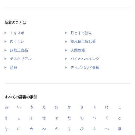
新着のことば
エキスポ
月とすっぽん
図々しい
割れ鍋に綴じ蓋
超加工食品
人間性能
テスクリアル
バイオハッキング
頭身
ディノバルド亜種
すべての辞書の索引
あ
い
う
え
お
か
き
く
け
こ
さ
し
す
せ
そ
た
ち
つ
て
と
な
に
ぬ
ね
の
は
ひ
ふ
へ
ほ