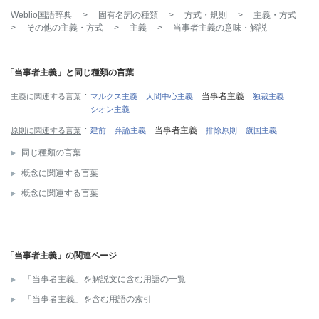
Weblio国語辞典
>
固有名詞の種類
>
方式・規則
>
主義・方式
>
その他の主義・方式
>
主義
>
当事者主義
の意味・解説
「当事者主義」と同じ種類の言葉
当事者主義
主義に関連する言葉
マルクス主義
人間中心主義
独裁主義
シオン主義
当事者主義
原則に関連する言葉
建前
弁論主義
排除原則
旗国主義
同じ種類の言葉
概念に関連する言葉
概念に関連する言葉
「当事者主義」の関連ページ
「当事者主義」を解説文に含む用語の一覧
「当事者主義」を含む用語の索引