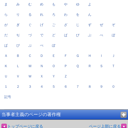
ま
み
む
め
も
や
ゆ
よ
ら
り
る
れ
ろ
わ
を
ん
が
ぎ
ぐ
げ
ご
ざ
じ
ず
ぜ
ぞ
だ
ぢ
づ
で
ど
ば
び
ぶ
べ
ぼ
ぱ
ぴ
ぷ
ぺ
ぽ
Ａ
Ｂ
Ｃ
Ｄ
Ｅ
Ｆ
Ｇ
Ｈ
Ｉ
Ｊ
Ｋ
Ｌ
Ｍ
Ｎ
Ｏ
Ｐ
Ｑ
Ｒ
Ｓ
Ｔ
Ｕ
Ｖ
Ｗ
Ｘ
Ｙ
Ｚ
１
２
３
４
５
６
７
８
９
０
記号
当事者主義のページの著作権
トップページに戻る
ページ上部に戻る