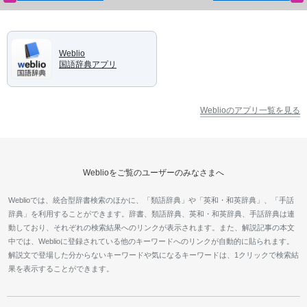
Weblio
国語辞典アプリ
Weblioのアプリ一覧を見る
Weblioをご覧のユーザーのみなさまへ
Weblioでは、統合型辞書検索のほかに、「類語辞典」や「英和・和英辞典」、「手話
辞典」を利用することができます。辞書、類語辞典、英和・和英辞典、手話辞典は連
動しており、それぞれの検索結果へのリンクが表示されます。また、解説記事の本文
中では、Weblioに登録されている他のキーワードへのリンクが自動的に貼られます。
解説文で登場した分からないキーワードや気になるキーワードは、1クリックで検索結
果を表示することができます。