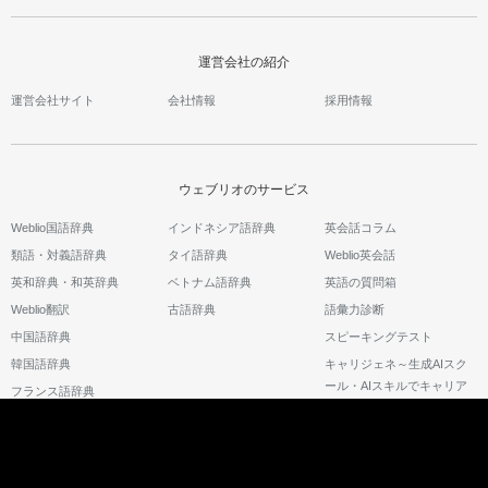
運営会社の紹介
運営会社サイト
会社情報
採用情報
ウェブリオのサービス
Weblio国語辞典
インドネシア語辞典
英会話コラム
類語・対義語辞典
タイ語辞典
Weblio英会話
英和辞典・和英辞典
ベトナム語辞典
英語の質問箱
Weblio翻訳
古語辞典
語彙力診断
中国語辞典
スピーキングテスト
韓国語辞典
キャリジェネ～生成AIスク
ール・AIスキルでキャリア
フランス語辞典
アップ～
©2026 GRAS Group, Inc.