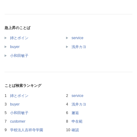
急上昇のことば
姉とボイン
service
buyer
浅井カヨ
小和田敏子
ことば検索ランキング
姉とボイン
service
buyer
浅井カヨ
小和田敏子
邂逅
customer
申在範
学校法人吉祥寺学園
確認