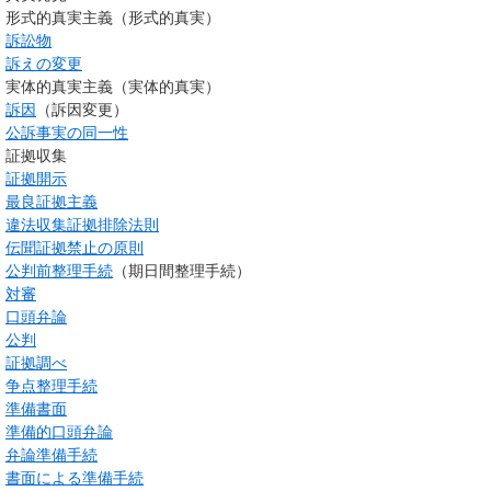
形式的真実主義（形式的真実）
訴訟物
訴えの変更
実体的真実主義（実体的真実）
訴因
（訴因変更）
公訴事実の同一性
証拠収集
証拠開示
最良証拠主義
違法収集証拠排除法則
伝聞証拠禁止の原則
公判前整理手続
（期日間整理手続）
対審
口頭弁論
公判
証拠調べ
争点整理手続
準備書面
準備的口頭弁論
弁論準備手続
書面による準備手続