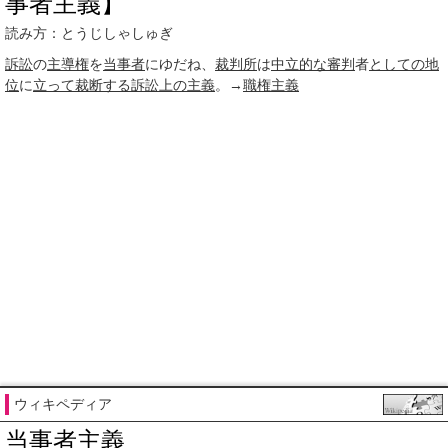
事者主義】
読み方：とうじしゃしゅぎ
訴訟
の
主導権
を
当事者
にゆだね、
裁判所
は
中立的な
審判
者
としての
地
位
に
立って
裁断する
訴訟
上の
主義
。→
職権主義
ウィキペディア
当事者主義