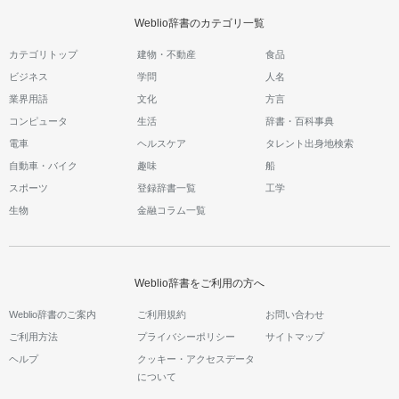
Weblio辞書のカテゴリ一覧
カテゴリトップ
建物・不動産
食品
ビジネス
学問
人名
業界用語
文化
方言
コンピュータ
生活
辞書・百科事典
電車
ヘルスケア
タレント出身地検索
自動車・バイク
趣味
船
スポーツ
登録辞書一覧
工学
生物
金融コラム一覧
Weblio辞書をご利用の方へ
Weblio辞書のご案内
ご利用規約
お問い合わせ
ご利用方法
プライバシーポリシー
サイトマップ
ヘルプ
クッキー・アクセスデータ
について