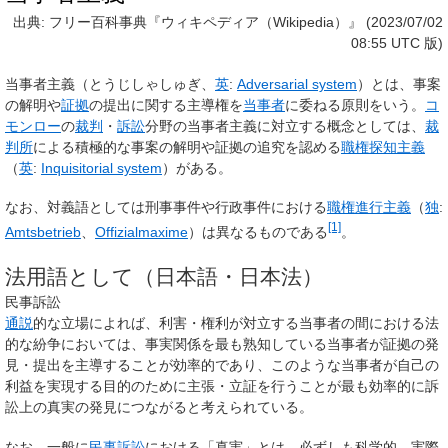
出典: フリー百科事典『ウィキペディア（Wikipedia）』 (2023/07/02
08:55 UTC 版)
当事者主義
（とうじしゃしゅぎ、
英
:
Adversarial system
）とは、事案
の解明や
証拠
の提出に関する主導権を
当事者
に委ねる原則をいう。
コ
モンロー
の
裁判
・
訴訟
分野の当事者主義に対立する概念としては、
裁
判所
による積極的な事案の解明や証拠の追究を認める
職権探知主義
（
英
:
Inquisitorial system
）がある。
なお、対義語としては刑事事件や行政事件における
職権進行主義
（
独
:
[1]
Amtsbetrieb
、
Offizialmaxime
）は異なるものである
。
法用語として（日本語・日本法）
民事訴訟
通説
的な立場によれば、利害・権利が対立する当事者の間における法
的な紛争においては、事実関係を最も熟知している当事者が証拠の発
見・提出を主導することが効率的であり、このような当事者が自己の
利益を実現する目的のために主張・立証を行うことが最も効率的に訴
訟上の真実の発見につながると考えられている。
なお、一般に
民事訴訟
における「真実」とは、必ずしも科学的、実際