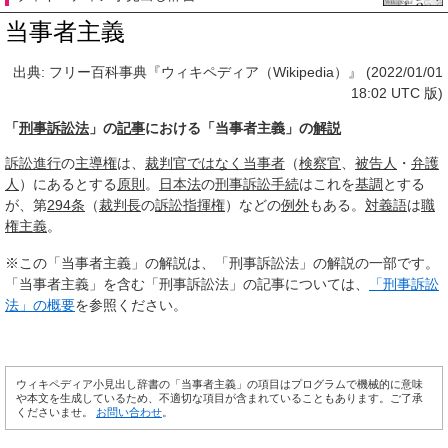
当事者主義
出典: フリー百科事典『ウィキペディア（Wikipedia）』 (2022/01/01
18:02 UTC 版)
「
刑事訴訟法
」の
記事
における「当事者主義」の
解説
訴訟
進行
の
主導権
は、
裁判官
ではなく
当事者
（
検察官
、
被告人
・
弁護
人
）にあるとする
原則
。
日本法
の
刑事訴訟
手続
はこれを
基調
とする
が、第
294条
（
裁判長
の
訴訟
指揮権
）などの
例外
もある。
対義語
は
職
権主義
。
※この「当事者主義」の解説は、「刑事訴訟法」の解説の一部です。
「当事者主義」を含む「刑事訴訟法」の記事については、
「刑事訴訟
法」の概要
を参照ください。
ウィキペディア小見出し辞書の「当事者主義」の項目はプログラムで機械的に意味
や本文を生成しているため、不適切な項目が含まれていることもあります。ご了承
くださいませ。
お問い合わせ
。