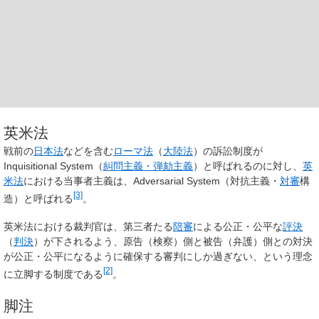
英米法
戦前の
日本法
などを含む
ローマ法
（
大陸法
）の訴訟制度が
Inquisitional System（
糾問主義・弾劾主義
）と呼ばれるのに対し、
英
米法
における当事者主義は、Adversarial System（対抗主義・
対審
構
[3]
造）と呼ばれる
。
英米法における裁判官は、第三者たる
陪審
による公正・公平な
評決
（
判決
）が下されるよう、原告（検察）側と被告（弁護）側との対決
が公正・公平になるように確保する審判にしか過ぎない、という理念
[2]
に立脚する制度である
。
脚注