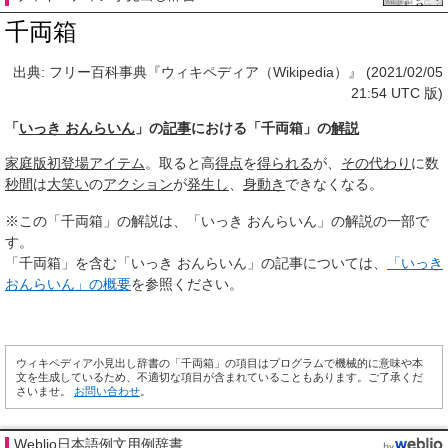
千両箱
出典: フリー百科事典『ウィキペディア（Wikipedia）』 (2021/02/05
21:54 UTC 版)
「
いっき おんらいん
」の
記事
における「千両箱」の
解説
家庭版
初登場
アイテム
。取ると高
得点
を
得られる
が、
その代わり
に数
秒間
は
大笑い
の
アクション
が
発生し
、
身動き
できなくなる。
※この「千両箱」の解説は、「いっき おんらいん」の解説の一部で
す。
「千両箱」を含む「いっき おんらいん」の記事については、
「いっき
おんらいん」の概要
を参照ください。
ウィキペディア小見出し辞書の「千両箱」の項目はプログラムで機械的に意味や本
文を生成しているため、不適切な項目が含まれていることもあります。ご了承くだ
さいませ。
お問い合わせ
。
Weblio日本語例文用例辞書