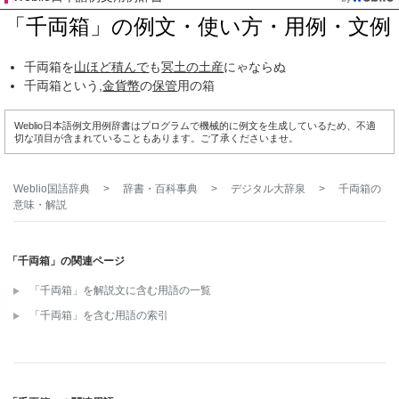
「千両箱」の例文・使い方・用例・文例
千両箱を
山ほど
積んで
も
冥土の土産
にゃならぬ
千両箱という,
金貨幣
の
保管
用の箱
Weblio日本語例文用例辞書はプログラムで機械的に例文を生成しているため、不適
切な項目が含まれていることもあります。ご了承くださいませ。
Weblio国語辞典
>
辞書・百科事典
>
デジタル大辞泉
>
千両箱
の
意味・解説
「千両箱」の関連ページ
「千両箱」を解説文に含む用語の一覧
「千両箱」を含む用語の索引