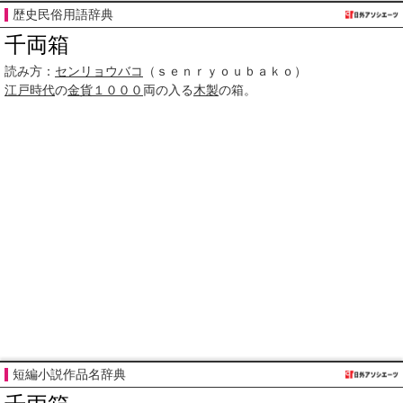
歴史民俗用語辞典
千両箱
読み方：
センリョウバコ
（ｓｅｎｒｙｏｕｂａｋｏ）
江戸時代
の
金貨
１０００
両の入る
木製
の箱。
短編小説作品名辞典