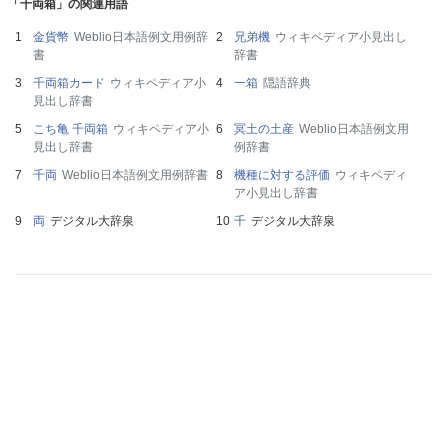
「千両箱」の関連用語
金貨幣
Weblio日本語例文用例辞
兄弟機
ウィキペディア小見出し
書
辞書
千両箱カード
ウィキペディア小
一箱
隠語辞典
見出し辞書
こち亀 千両箱
ウィキペディア小
冥土の土産
Weblio日本語例文用
見出し辞書
例辞書
千両
Weblio日本語例文用例辞書
機種に対する評価
ウィキペディ
ア小見出し辞書
両
デジタル大辞泉
千
デジタル大辞泉