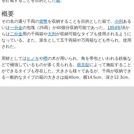
を貯蔵することを目的とした
箱
。
概要
その名の通り千両の
貨幣
を収納することを目的とした箱で、
小判
ある
いは
一分金
の包塊（25両）が40個分収納可能であった。
1854年
頃か
らは
二分金
用の千両箱や
大判
が収納可能なタイプも使用されるように
なっている。また、派生として五千両箱や万両箱なども作られ、使用
された。
用材としては
ヒノキ
や
樫
の木が用いられ、角を帯包といわれる鉄板な
どで補強しているものが多く見られる。
南京錠
によって施錠すること
ができるタイプも存在した。大きさも様々であるが、千両が収納でき
る一般的なタイプの箱の大きさは縦40cm、横14.5cm、深さ12.3cm。