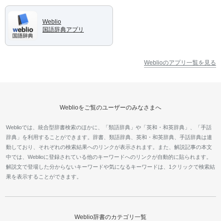
Weblio
国語辞典アプリ
Weblioのアプリ一覧を見る
Weblioをご覧のユーザーのみなさまへ
Weblioでは、統合型辞書検索のほかに、「類語辞典」や「英和・和英辞典」、「手話
辞典」を利用することができます。辞書、類語辞典、英和・和英辞典、手話辞典は連
動しており、それぞれの検索結果へのリンクが表示されます。また、解説記事の本文
中では、Weblioに登録されている他のキーワードへのリンクが自動的に貼られます。
解説文で登場した分からないキーワードや気になるキーワードは、1クリックで検索結
果を表示することができます。
Weblio辞書のカテゴリ一覧