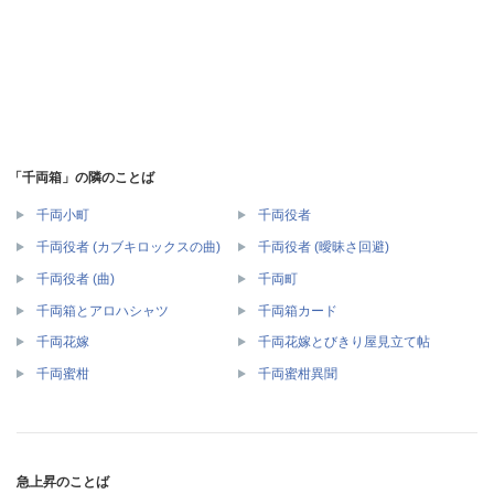
「千両箱」の隣のことば
千両小町
千両役者
千両役者 (カブキロックスの曲)
千両役者 (曖昧さ回避)
千両役者 (曲)
千両町
千両箱とアロハシャツ
千両箱カード
千両花嫁
千両花嫁とびきり屋見立て帖
千両蜜柑
千両蜜柑異聞
急上昇のことば