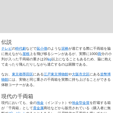
伝説
テレビ
の
時代劇
などで
鼠小僧
のような
泥棒
が逃亡する際に千両箱を脇
に抱えながら
屋根
上を飛び移るシーンがあるが、実際に1000
両
分の小
判が入った千両箱の重さは20
kg
以上になることもあるため、脇に抱え
て走ったり飛んだりしながら逃亡するのは困難である。
なお、
東京都
墨田区
にある
江戸東京博物館
や
大阪市
北区
にある
造幣博
物館
には、実物と同じ重さの千両箱を実際に持ち上げることができる
体験コーナーがある。
現代の千両箱
現代においても、金の
地金
（インゴット）や
地金型金貨
を貯蔵する箱
が「千両箱」として
貴金属
商社などから販売されている（購入者に無