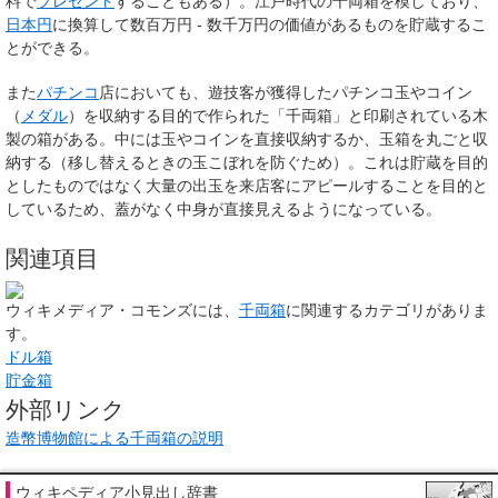
料で
プレゼント
することもある）。江戸時代の千両箱を模しており、
日本円
に換算して数百万円 - 数千万円の価値があるものを貯蔵するこ
とができる。
また
パチンコ
店においても、遊技客が獲得したパチンコ玉やコイン
（
メダル
）を収納する目的で作られた「千両箱」と印刷されている木
製の箱がある。中には玉やコインを直接収納するか、玉箱を丸ごと収
納する（移し替えるときの玉こぼれを防ぐため）。これは貯蔵を目的
としたものではなく大量の出玉を来店客にアピールすることを目的と
しているため、蓋がなく中身が直接見えるようになっている。
関連項目
ウィキメディア・コモンズには、
千両箱
に関連するカテゴリがありま
す。
ドル箱
貯金箱
外部リンク
造幣博物館による千両箱の説明
ウィキペディア小見出し辞書