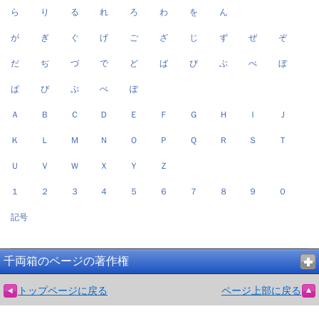
ら
り
る
れ
ろ
わ
を
ん
が
ぎ
ぐ
げ
ご
ざ
じ
ず
ぜ
ぞ
だ
ぢ
づ
で
ど
ば
び
ぶ
べ
ぼ
ぱ
ぴ
ぷ
ぺ
ぽ
Ａ
Ｂ
Ｃ
Ｄ
Ｅ
Ｆ
Ｇ
Ｈ
Ｉ
Ｊ
Ｋ
Ｌ
Ｍ
Ｎ
Ｏ
Ｐ
Ｑ
Ｒ
Ｓ
Ｔ
Ｕ
Ｖ
Ｗ
Ｘ
Ｙ
Ｚ
１
２
３
４
５
６
７
８
９
０
記号
千両箱のページの著作権
トップページに戻る
ページ上部に戻る