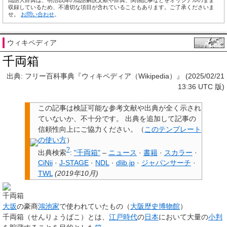
隠語大辞典は、明治以降の隠語解説文献や辞典、関係記事などをオリジナルのまま
収録しているため、不適切な項目が含れていることもあります。ご了承くださいま
せ。
お問い合わせ
。
ウィキペディア
千両箱
出典: フリー百科事典『ウィキペディア（Wikipedia）』 (2025/02/21
13:36 UTC 版)
この記事は検証可能な参考文献や出典が全く示され
ていないか、不十分です。
出典を追加して記事の
信頼性向上にご協力ください。
（
このテンプレート
の使い方
）
?
出典検索
:
"千両箱"
–
ニュース
·
書籍
·
スカラー
·
CiNii
·
J-STAGE
·
NDL
·
dlib.jp
·
ジャパンサーチ
·
TWL
(
2019年10月
)
千両箱
大坂
の豪商
鴻池家
で使われていたもの（
大阪歴史博物館
）
千両箱
（せんりょうばこ）とは、
江戸時代
の
日本
において大量の
小判