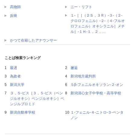
高物師
ニー・リフト
１‐［［（２Ｓ，３Ｒ）‐３‐（２‐
反映
クロロフェニル）‐２‐（４‐フルオ
ロフェニル）オキシラニル］メチ
ル］‐１Ｈ‐１，２，…
かつて在籍したアナウンサー
ことば検索ランキング
最遅
邂逅
為政者
新潟地方裁判所
新潟大学
５β‐フェニルオキソラン‐２‐オン
３，５‐ビス［３，５‐ビス（ベン
新潟清心女子中学校・高等学校
ジルオキシ）ベンジルオキシ］ベ
ンジルブロミド
新潟自動車学校
１‐フェニル‐４‐ニトロ‐３‐ペンタ
ノン