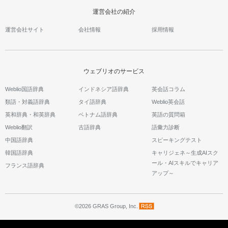
運営会社の紹介
運営会社サイト
会社情報
採用情報
ウェブリオのサービス
Weblio国語辞典
インドネシア語辞典
英会話コラム
類語・対義語辞典
タイ語辞典
Weblio英会話
英和辞典・和英辞典
ベトナム語辞典
英語の質問箱
Weblio翻訳
古語辞典
語彙力診断
中国語辞典
スピーキングテスト
韓国語辞典
キャリジェネ～生成AIスク
ール・AIスキルでキャリア
フランス語辞典
アップ～
©2026 GRAS Group, Inc.