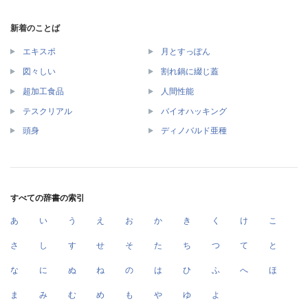
新着のことば
エキスポ
月とすっぽん
図々しい
割れ鍋に綴じ蓋
超加工食品
人間性能
テスクリアル
バイオハッキング
頭身
ディノバルド亜種
すべての辞書の索引
あ
い
う
え
お
か
き
く
け
こ
さ
し
す
せ
そ
た
ち
つ
て
と
な
に
ぬ
ね
の
は
ひ
ふ
へ
ほ
ま
み
む
め
も
や
ゆ
よ