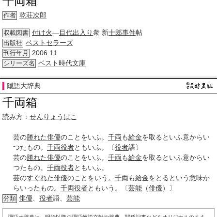
千両箱
乾荘次郎
作者
付け火
―
目代
出入り
衆 新
十郎
事件
帖
収載図書
ベストセラーズ
出版社
2006.11
刊行年月
ベスト
時代
文庫
シリーズ名
隠語大辞典
千両箱
読み方：
せんりょうばこ
芸の
勝れた
俳優
のことをいふ。
千両
も
給金
を取るといふ意からい
つたもの。
千両役者
ともいふ。〔
役者
語〕
芸の
勝れた
俳優
のことをいふ。
千両
も
給金
を取るといふ意からい
つたもの。
千両役者
ともいふ。
芸の
すぐれた
俳優
のことをいう。
千両
も
給金
をとるという意味か
らいったもの。
千両役者
ともいう。〔
芸能
（
俳優
）〕
俳優
、
役者
語、
芸能
分類