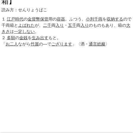
箱】
読み方：せんりょうばこ
１
江戸時代
の
金貨幣
保管
用の
容器
。ふつう、
小判
千両
を
収納する
ので
千両箱と
よばれた
が、
二千
両
入り
・
五千
両
入り
のものもあり、箱の
大
きさ
は
一定しない
。
２
多額
の
金銭
を
生み出す
もと。
「
お二人
ながら
竹屋
の―で
ござります
」〈洒・
通言総籬
〉