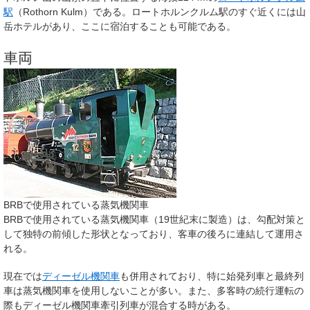
駅
（Rothorn Kulm）である。ロートホルンクルム駅のすぐ近くには山
岳ホテルがあり、ここに宿泊することも可能である。
車両
BRBで使用されている蒸気機関車
BRBで使用されている蒸気機関車（19世紀末に製造）は、勾配対策と
して独特の前傾した形状となっており、客車の後ろに連結して運用さ
れる。
現在では
ディーゼル機関車
も併用されており、特に始発列車と最終列
車は蒸気機関車を使用しないことが多い。また、多客時の続行運転の
際もディーゼル機関車牽引列車が混合する時がある。