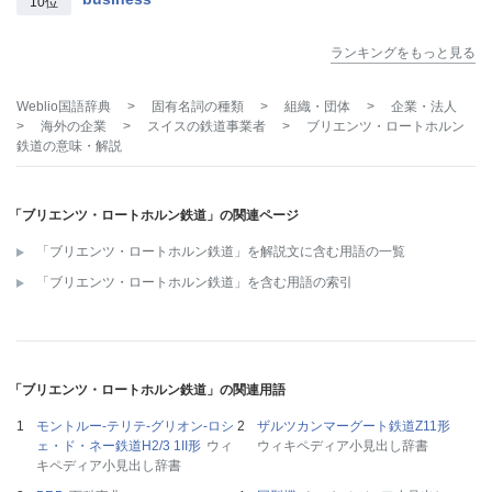
10位
ランキングをもっと見る
Weblio国語辞典
>
固有名詞の種類
>
組織・団体
>
企業・法人
>
海外の企業
>
スイスの鉄道事業者
>
ブリエンツ・ロートホルン
鉄道
の意味・解説
「ブリエンツ・ロートホルン鉄道」の関連ページ
「ブリエンツ・ロートホルン鉄道」を解説文に含む用語の一覧
「ブリエンツ・ロートホルン鉄道」を含む用語の索引
「ブリエンツ・ロートホルン鉄道」の関連用語
モントルー-テリテ-グリオン-ロシ
ザルツカンマーグート鉄道Z11形
ェ・ド・ネー鉄道H2/3 1II形
ウィ
ウィキペディア小見出し辞書
キペディア小見出し辞書