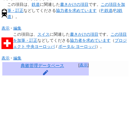
この項目は、
鉄道
に関連した
書きかけの項目
です。
この項目を加
筆・訂正
などしてくださる
協力者を求めています
（
P:鉄道
/
PJ鉄
道
）。
表示
編集
この項目は、
スイス
に関連した
書きかけの項目
です。
この項目
を加筆・訂正
などしてくださる
協力者を求めています
（
プロジ
ェクト 中央ヨーロッパ
/
ポータル ヨーロッパ
）。
表示
編集
[
表示
]
典拠管理データベース