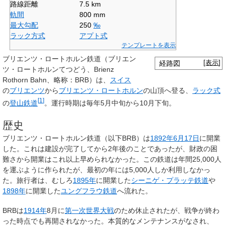
路線距離
7.5 km
軌間
800 mm
最大勾配
250
‰
ラック方式
アプト式
テンプレートを表示
ブリエンツ・ロートホルン鉄道
（ブリエン
経路図
[
表示
]
ツ・ロートホルンてつどう、
Brienz
Rothorn Bahn
、略称：
BRB
）は、
スイス
の
ブリエンツ
から
ブリエンツ・ロートホルン
の山頂へ登る、
ラック式
[
1
]
の
登山鉄道
。運行時期は毎年5月中旬から10月下旬。
歴史
ブリエンツ・ロートホルン鉄道（以下BRB）は
1892年
6月17日
に開業
した。これは建設が完了してから2年後のことであったが、財政の困
難さから開業はこれ以上早められなかった。この鉄道は年間25,000人
を運ぶように作られたが、最初の年には5,000人しか利用しなかっ
た。旅行者は、むしろ
1895年
に開業した
シーニゲ・プラッテ鉄道
や
1898年
に開業した
ユングフラウ鉄道
へ流れた。
BRBは
1914年
8月に
第一次世界大戦
のため休止されたが、戦争が終わ
った時点でも再開されなかった。本質的なメンテナンスがなされ、