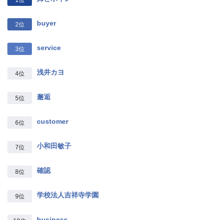
buyer
2位
service
3位
浅井カヨ
4位
邂逅
5位
customer
6位
小和田敏子
7位
確認
8位
学校法人吉祥寺学園
9位
business