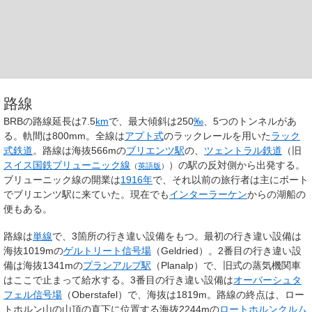
路線
BRBの路線延長は7.5
km
で、最大傾斜は250
‰
、5つのトンネルがあ
る。軌間は800mm。全線は
アプト式
のラックレールを用いた
ラック
式鉄道
。路線は海抜566mの
ブリエンツ駅
の、
ツェントラル鉄道
（旧
スイス国鉄
ブリューニック線
）の駅の反対側から出発する。
（
英語版
）
ブリューニック線の開業は
1916年
で、それ以前の旅行者は主にボート
でブリエンツ駅に来ていた。現在でも
インターラーケン
からの湖船の
便もある。
路線は
単線
で、3箇所の行き違い設備をもつ。最初の行き違い設備は
海抜1019mの
ゲルトリート信号場
（Geldried）。2番目の行き違い設
備は海抜1341mの
プランアルプ駅
（Planalp）で、旧式の蒸気機関車
はここで止まって給水する。3番目の行き違い設備は
オーバーシュタ
フェル信号場
（Oberstafel）で、海抜は1819m。路線の終点は、ロー
トホルン山の山頂の直下に位置する海抜2244mの
ロートホルンクルム