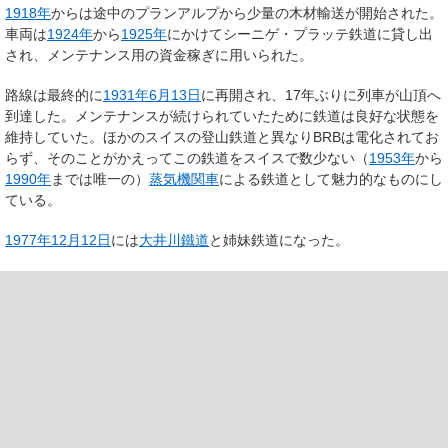
1918年
からは途中のプランアルプから少量の木材輸送が開始された。
車両は
1924年
から
1925年
にかけてシーニゲ・プラッテ鉄道に貸し出
され、メンテナンス用の資金稼ぎに用いられた。
路線は最終的に
1931年
6月13日
に再開され、17年ぶりに列車が山頂へ
到達した。メンテナンスが続けられていたために鉄道は良好な状態を
維持していた。ほかのスイスの登山鉄道と異なりBRBは電化されてお
らず、そのことがかえってこの鉄道をスイスで数少ない（
1953年
から
1990年
までは唯一の）
蒸気機関車
による鉄道として魅力的なものにし
ている。
1977年
12月12日
には
大井川鐵道
と姉妹鉄道になった。