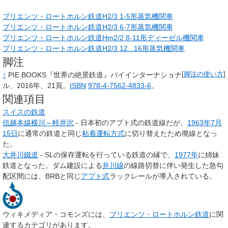
ブリエンツ・ロートホルン鉄道H2/3 1-5形蒸気機関車
ブリエンツ・ロートホルン鉄道H2/3 6-7形蒸気機関車
ブリエンツ・ロートホルン鉄道Hm2/2 8-11形ディーゼル機関車
ブリエンツ・ロートホルン鉄道H2/3 12...16形蒸気機関車
脚注
↑
PIE BOOKS『世界の絶景鉄道』パイインターナショナ
[
脚注の使い方
]
ル、2016年、21頁。
ISBN
978-4-7562-4833-6
。
関連項目
スイスの鉄道
信越本線
横川～軽井沢
- 日本初のアプト式の鉄道線だが、
1963年
7月
15日
に通常の鉄道と同じ
粘着運転方式
に切り替えたため廃線となっ
た。
大井川鐵道
- SLの保存運転を行っている鉄道の縁で、
1977年
に姉妹
鉄道となった。ダム建設による
井川線
の線路切替に伴い発生した急勾
配区間には、BRBと同じ
アプト式
ラックレールが導入されている。
ウィキメディア・コモンズには、
ブリエンツ・ロートホルン鉄道
に関
連するカテゴリがあります。