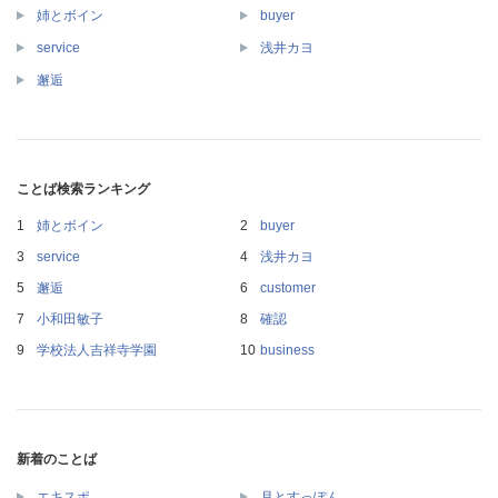
姉とボイン
buyer
service
浅井カヨ
邂逅
ことば検索ランキング
姉とボイン
buyer
service
浅井カヨ
邂逅
customer
小和田敏子
確認
学校法人吉祥寺学園
business
新着のことば
エキスポ
月とすっぽん