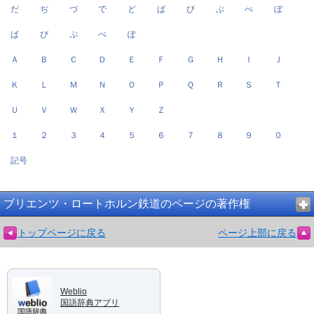
だ
ぢ
づ
で
ど
ば
び
ぶ
べ
ぼ
ぱ
ぴ
ぷ
ぺ
ぽ
Ａ
Ｂ
Ｃ
Ｄ
Ｅ
Ｆ
Ｇ
Ｈ
Ｉ
Ｊ
Ｋ
Ｌ
Ｍ
Ｎ
Ｏ
Ｐ
Ｑ
Ｒ
Ｓ
Ｔ
Ｕ
Ｖ
Ｗ
Ｘ
Ｙ
Ｚ
１
２
３
４
５
６
７
８
９
０
記号
ブリエンツ・ロートホルン鉄道のページの著作権
トップページに戻る
ページ上部に戻る
Weblio
国語辞典アプリ