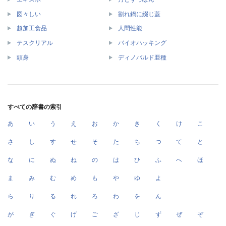
図々しい
割れ鍋に綴じ蓋
超加工食品
人間性能
テスクリアル
バイオハッキング
頭身
ディノバルド亜種
すべての辞書の索引
あ
い
う
え
お
か
き
く
け
こ
さ
し
す
せ
そ
た
ち
つ
て
と
な
に
ぬ
ね
の
は
ひ
ふ
へ
ほ
ま
み
む
め
も
や
ゆ
よ
ら
り
る
れ
ろ
わ
を
ん
が
ぎ
ぐ
げ
ご
ざ
じ
ず
ぜ
ぞ