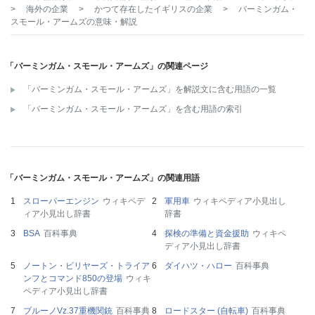
>
海外の企業
>
かつて存在したイギリスの企業
>
バーミンガム・
スモール・アームズ
の意味・解説
「バーミンガム・スモール・アームズ」の関連ページ
「バーミンガム・スモール・アームズ」を解説文に含む用語の一覧
「バーミンガム・スモール・アームズ」を含む用語の索引
「バーミンガム・スモール・アームズ」の関連用語
スローパーエンジン
ウィキペデ
軍用車
ウィキペディア小見出し
ィア小見出し辞書
辞書
BSA
百科事典
探検の準備と資金援助
ウィキペ
ディア小見出し辞書
ノートン・ビリヤーズ・トライア
ダイハツ・ハロー
百科事典
ンフとコマンド850の登場
ウィキ
ペディア小見出し辞書
ブルーノVz.37重機関銃
百科事典
ロードスター (自転車)
百科事典