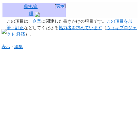
[
表示
]
典拠管
理
この項目は、
企業
に関連した
書きかけの項目
です。
この項目を加
筆・訂正
などしてくださる
協力者を求めています
（
ウィキプロジェ
クト 経済
）。
表示
編集