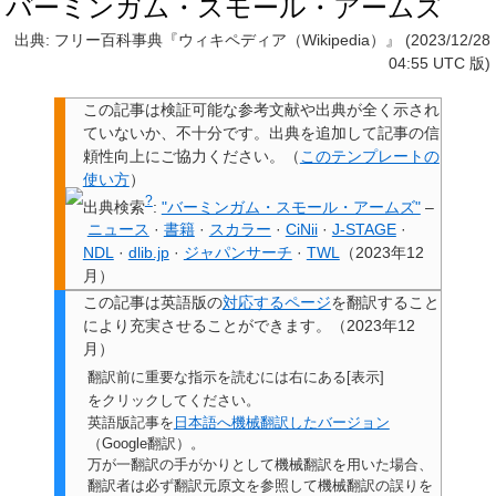
バーミンガム・スモール・アームズ
出典: フリー百科事典『ウィキペディア（Wikipedia）』 (2023/12/28
04:55 UTC 版)
この記事は検証可能な参考文献や出典が全く示され
ていないか、不十分です。
出典を追加して記事の信
頼性向上にご協力ください。
（
このテンプレートの
使い方
）
?
出典検索
:
"バーミンガム・スモール・アームズ"
–
ニュース
·
書籍
·
スカラー
·
CiNii
·
J-STAGE
·
NDL
·
dlib.jp
·
ジャパンサーチ
·
TWL
（
2023年12
月
）
この記事は
英語版の
対応するページ
を翻訳すること
により充実させることができます。
（
2023年12
月
）
翻訳前に重要な指示を読むには右にある[表示]
をクリックしてください。
英語版記事を
日本語へ機械翻訳したバージョン
（Google翻訳）。
万が一翻訳の手がかりとして機械翻訳を用いた場合、
翻訳者は必ず翻訳元原文を参照して機械翻訳の誤りを