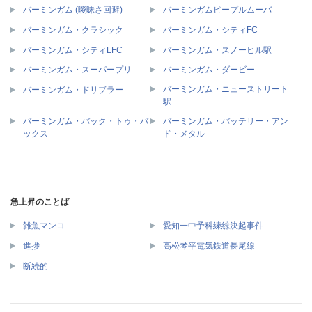
バーミンガム (曖昧さ回避)
バーミンガムピープルムーバ
バーミンガム・クラシック
バーミンガム・シティFC
バーミンガム・シティLFC
バーミンガム・スノーヒル駅
バーミンガム・スーパープリ
バーミンガム・ダービー
バーミンガム・ニューストリート
バーミンガム・ドリブラー
駅
バーミンガム・バック・トゥ・バ
バーミンガム・バッテリー・アン
ックス
ド・メタル
急上昇のことば
雑魚マンコ
愛知一中予科練総決起事件
進捗
高松琴平電気鉄道長尾線
断続的