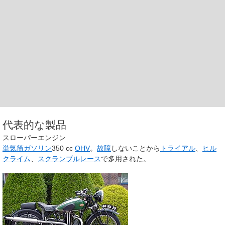
代表的な製品
スローパーエンジン
単気筒
ガソリン
350 cc
OHV
。
故障
しないことから
トライアル
、
ヒル
クライム
、
スクランブルレース
で多用された。