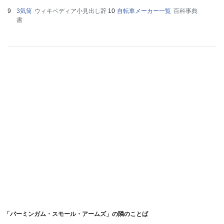
3気筒
ウィキペディア小見出し辞
自転車メーカー一覧
百科事典
書
「バーミンガム・スモール・アームズ」の隣のことば