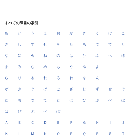
すべての辞書の索引
あ
い
う
え
お
か
き
く
け
こ
さ
し
す
せ
そ
た
ち
つ
て
と
な
に
ぬ
ね
の
は
ひ
ふ
へ
ほ
ま
み
む
め
も
や
ゆ
よ
ら
り
る
れ
ろ
わ
を
ん
が
ぎ
ぐ
げ
ご
ざ
じ
ず
ぜ
ぞ
だ
ぢ
づ
で
ど
ば
び
ぶ
べ
ぼ
ぱ
ぴ
ぷ
ぺ
ぽ
Ａ
Ｂ
Ｃ
Ｄ
Ｅ
Ｆ
Ｇ
Ｈ
Ｉ
Ｊ
Ｋ
Ｌ
Ｍ
Ｎ
Ｏ
Ｐ
Ｑ
Ｒ
Ｓ
Ｔ