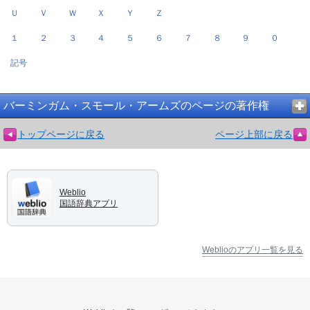
Ｕ
Ｖ
Ｗ
Ｘ
Ｙ
Ｚ
１
２
３
４
５
６
７
８
９
０
記号
バーミンガム・スモール・アームズのページの著作権
トップページに戻る
ページ上部に戻る
Weblio
国語辞典アプリ
Weblioのアプリ一覧を見る