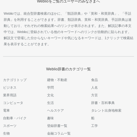
Weblioをご覧のユーザーのみなさまへ
Weblioでは、統合型辞書検索のほかに、「類語辞典」や「英和・和英辞典」、「手話
辞典」を利用することができます。辞書、類語辞典、英和・和英辞典、手話辞典は連
動しており、それぞれの検索結果へのリンクが表示されます。また、解説記事の本文
中では、Weblioに登録されている他のキーワードへのリンクが自動的に貼られます。
解説文で登場した分からないキーワードや気になるキーワードは、1クリックで検索結
果を表示することができます。
Weblio辞書のカテゴリ一覧
カテゴリトップ
建物・不動産
食品
ビジネス
学問
人名
業界用語
文化
方言
コンピュータ
生活
辞書・百科事典
電車
ヘルスケア
タレント出身地検索
自動車・バイク
趣味
船
スポーツ
登録辞書一覧
工学
生物
金融コラム一覧