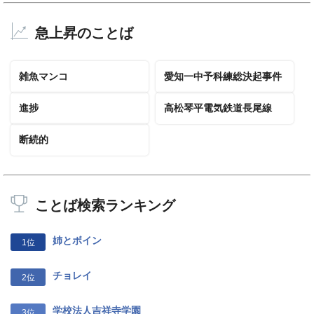
急上昇のことば
雑魚マンコ
愛知一中予科練総決起事件
進捗
高松琴平電気鉄道長尾線
断続的
ことば検索ランキング
姉とボイン
1位
チョレイ
2位
学校法人吉祥寺学園
3位