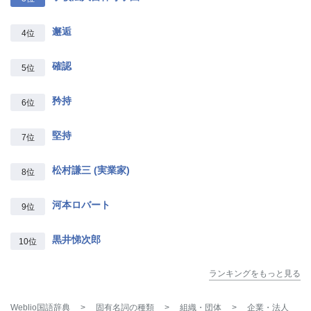
邂逅
4位
確認
5位
矜持
6位
堅持
7位
松村謙三 (実業家)
8位
河本ロバート
9位
黒井悌次郎
10位
ランキングをもっと見る
Weblio国語辞典
>
固有名詞の種類
>
組織・団体
>
企業・法人