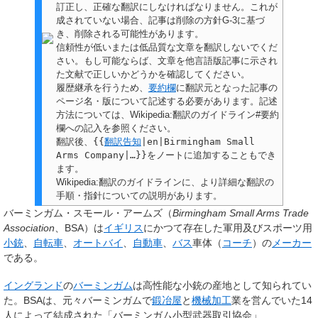
訂正し、正確な翻訳にしなければなりません。これが
成されていない場合、
記事は削除の方針G-3に基づ
き、削除される可能性があります。
信頼性が低いまたは低品質な文章を翻訳しないでくだ
さい。もし可能ならば、文章を他言語版記事に示され
た文献で正しいかどうかを確認してください。
履歴継承を行うため、
要約欄
に翻訳元となった記事の
ページ名・版について記述する必要があります。記述
方法については、Wikipedia:翻訳のガイドライン#要約
欄への記入を参照ください。
翻訳後、
{{
翻訳告知
|en|Birmingham Small
Arms Company|…}}
をノートに追加することもでき
ます。
Wikipedia:翻訳のガイドラインに、より詳細な翻訳の
手順・指針についての説明があります。
バーミンガム・スモール・アームズ
（
Birmingham Small Arms Trade
Association
、
BSA
）は
イギリス
にかつて存在した軍用及びスポーツ用
小銃
、
自転車
、
オートバイ
、
自動車
、
バス
車体（
コーチ
）の
メーカー
である。
イングランド
の
バーミンガム
は高性能な小銃の産地として知られてい
た。BSAは、元々バーミンガムで
鍛冶屋
と
機械加工
業を営んでいた14
人によって結成された「バーミンガム小型武器取引協会」