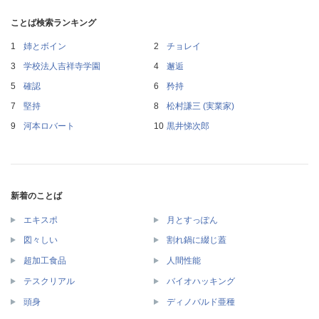
ことば検索ランキング
姉とボイン
チョレイ
学校法人吉祥寺学園
邂逅
確認
矜持
堅持
松村謙三 (実業家)
河本ロバート
黒井悌次郎
新着のことば
エキスポ
月とすっぽん
図々しい
割れ鍋に綴じ蓋
超加工食品
人間性能
テスクリアル
バイオハッキング
頭身
ディノバルド亜種