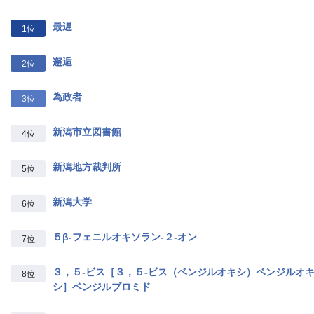
最遅
1位
邂逅
2位
為政者
3位
新潟市立図書館
4位
新潟地方裁判所
5位
新潟大学
6位
５β‐フェニルオキソラン‐２‐オン
7位
３，５‐ビス［３，５‐ビス（ベンジルオキシ）ベンジルオ
8位
シ］ベンジルブロミド