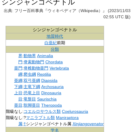
シンジャンゴベナトル
出典: フリー百科事典『ウィキペディア（Wikipedia）』 (2023/11/03
02:55 UTC 版)
シンジャンゴベナトル
地質時代
白亜紀
前期
分類
界
:
動物界
Animalia
門
:
脊索動物門
Chordata
亜門
:
脊椎動物亜門
Vertebrata
綱
:
爬虫綱
Reptilia
亜綱
:
双弓亜綱
Diapsida
下綱
:
主竜下綱
Archosauria
上目
:
恐竜上目
Dinosauria
目
:
竜盤目
Saurischia
亜目
:
獣脚亜目
Theropoda
階級なし
:
コエルロサウルス類
Coelurosauria
階級なし
:
?
マニラプトル類
Maniraptora
属
:
†
シンジャンゴベナトル属
Xinjiangovenator
学名