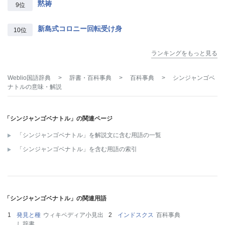
黙祷
9位
新島式コロニー回転受け身
10位
ランキングをもっと見る
Weblio国語辞典
>
辞書・百科事典
>
百科事典
>
シンジャンゴベ
ナトル
の意味・解説
「シンジャンゴベナトル」の関連ページ
「シンジャンゴベナトル」を解説文に含む用語の一覧
「シンジャンゴベナトル」を含む用語の索引
「シンジャンゴベナトル」の関連用語
発見と種
ウィキペディア小見出
インドスクス
百科事典
し辞書