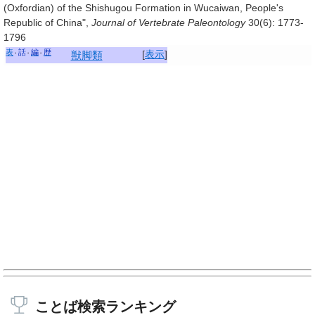
(Oxfordian) of the Shishugou Formation in Wucaiwan, People's
Republic of China",
Journal of Vertebrate Paleontology
30
(6): 1773-
1796
表
話
編
歴
[
表示
]
獣脚類
ことば検索ランキング