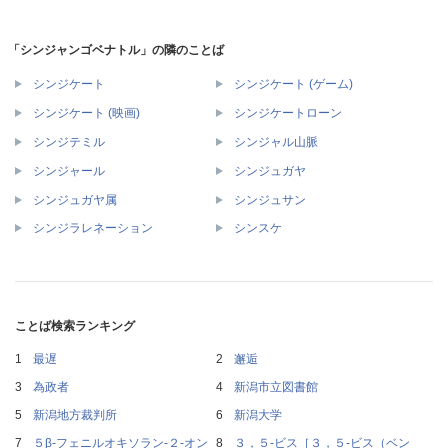
「シンジャンゴベナトル」の隣のことば
シンジケート
シンジケート (ゲーム)
シンジケート (映画)
シンジケートローン
シンジテミル
シンジャル山脈
シンジャール
シンジュガヤ
シンジュガヤ属
シンジュサン
シンジラレネーション
シンスケ
ことば検索ランキング
最遅
邂逅
為政者
新潟市立図書館
新潟地方裁判所
新潟大学
５β‐フェニルオキソラン‐２‐オン
３，５‐ビス［３，５‐ビス（ベン