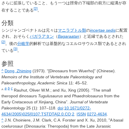
さらに拡張していること、もう一つは脛骨の下端部の前方に縦溝が存
[2]
在することである
。
分類
シンジャンゴベナトルは元々は
マニラプトル類
の
incertae sedis
に配置
され、おそらく
バガラアタン
（
Bagaraatan
）と近縁であるとされた
[2]
。後の
分岐学
的解析では基盤的なコエルロサウルス類であるとされ
[3]
ている
。
参照
^
Dong, Zhiming
(1973). “[Dinosaurs from Wuerho]” (Chinese).
Memoirs of the Institute of Vertebrate Paleontology and
Paleoanthropology, Academic Sinica
11
: 45–52.
a
b
c
^
Rauhut, Oliver W.M.; and Xu, Xing (2005). “The small
theropod dinosaurs
Tugulusaurus
and
Phaedrolosaurus
from the
Early Cretaceous of Xinjiang, China”.
Journal of Vertebrate
Paleontology
25
(1): 107–118.
doi
:
10.1671/0272-
4634(2005)025[0107:TSTDTA]2.0.CO;2
.
ISSN
0272-4634
.
^
J.N. Choiniere, J.M. Clark, C.A. Forster and X. Xu, 2010, "A basal
coelurosaur (Dinosauria: Theropoda) from the Late Jurassic