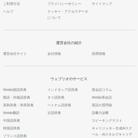
ご利用方法
プライバシーポリシー
サイトマップ
ヘルプ
クッキー・アクセスデータ
について
運営会社の紹介
運営会社サイト
会社情報
採用情報
ウェブリオのサービス
Weblio国語辞典
インドネシア語辞典
英会話コラム
類語・対義語辞典
タイ語辞典
Weblio英会話
英和辞典・和英辞典
ベトナム語辞典
英語の質問箱
Weblio翻訳
古語辞典
語彙力診断
中国語辞典
スピーキングテスト
韓国語辞典
キャリジェネ～生成AIスク
ール・AIスキルでキャリア
フランス語辞典