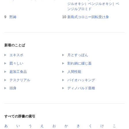
ジルオキシ）ベンジルオキシ］ベ
ンジルブロミド
黙祷
新島式コロニー回転受け身
新着のことば
エキスポ
月とすっぽん
図々しい
割れ鍋に綴じ蓋
超加工食品
人間性能
テスクリアル
バイオハッキング
頭身
ディノバルド亜種
すべての辞書の索引
あ
い
う
え
お
か
き
く
け
こ