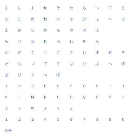
さ
し
す
せ
そ
た
ち
つ
て
と
な
に
ぬ
ね
の
は
ひ
ふ
へ
ほ
ま
み
む
め
も
や
ゆ
よ
ら
り
る
れ
ろ
わ
を
ん
が
ぎ
ぐ
げ
ご
ざ
じ
ず
ぜ
ぞ
だ
ぢ
づ
で
ど
ば
び
ぶ
べ
ぼ
ぱ
ぴ
ぷ
ぺ
ぽ
Ａ
Ｂ
Ｃ
Ｄ
Ｅ
Ｆ
Ｇ
Ｈ
Ｉ
Ｊ
Ｋ
Ｌ
Ｍ
Ｎ
Ｏ
Ｐ
Ｑ
Ｒ
Ｓ
Ｔ
Ｕ
Ｖ
Ｗ
Ｘ
Ｙ
Ｚ
１
２
３
４
５
６
７
８
９
０
記号