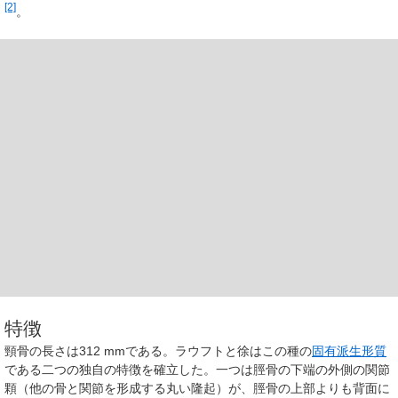
[2]
。
特徴
頸骨の長さは312 mmである。ラウフトと徐はこの種の
固有派生形質
である二つの独自の特徴を確立した。一つは脛骨の下端の外側の関節
顆（他の骨と関節を形成する丸い隆起）が、脛骨の上部よりも背面に