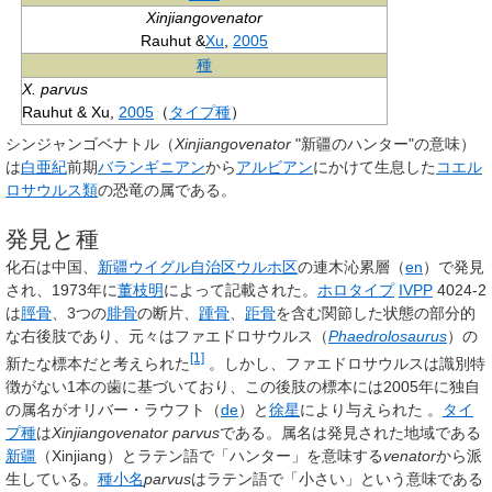
Xinjiangovenator
Rauhut &
Xu
,
2005
種
X. parvus
Rauhut & Xu,
2005
（
タイプ種
）
シンジャンゴベナトル
（
Xinjiangovenator
"新疆のハンター"の意味）
は
白亜紀
前期
バランギニアン
から
アルビアン
にかけて生息した
コエル
ロサウルス類
の恐竜の属である。
発見と種
化石は中国、
新疆ウイグル自治区
ウルホ区
の連木沁累層（
en
）で発見
され、1973年に
董枝明
によって記載された。
ホロタイプ
IVPP
4024-2
は
脛骨
、3つの
腓骨
の断片、
踵骨
、
距骨
を含む関節した状態の部分的
な右後肢であり、元々はファエドロサウルス（
Phaedrolosaurus
）の
[1]
新たな標本だと考えられた
。しかし、ファエドロサウルスは識別特
徴がない1本の歯に基づいており、この後肢の標本には2005年に独自
の属名がオリバー・ラウフト（
de
）と
徐星
により与えられた 。
タイ
プ種
は
Xinjiangovenator parvus
である。属名は発見された地域である
新疆
（Xinjiang）とラテン語で「ハンター」を意味する
venator
から派
生している。
種小名
parvus
はラテン語で「小さい」という意味である