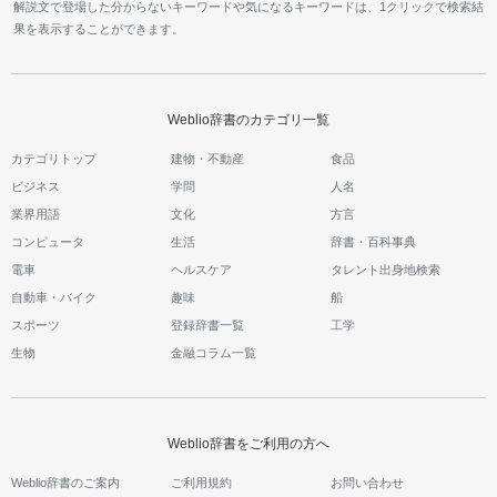
解説文で登場した分からないキーワードや気になるキーワードは、1クリックで検索結
果を表示することができます。
Weblio辞書のカテゴリ一覧
カテゴリトップ
建物・不動産
食品
ビジネス
学問
人名
業界用語
文化
方言
コンピュータ
生活
辞書・百科事典
電車
ヘルスケア
タレント出身地検索
自動車・バイク
趣味
船
スポーツ
登録辞書一覧
工学
生物
金融コラム一覧
Weblio辞書をご利用の方へ
Weblio辞書のご案内
ご利用規約
お問い合わせ