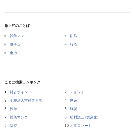
急上昇のことば
雑魚マンコ
甜瓜
健全な
行流
進捗
ことば検索ランキング
姉とボイン
チョレイ
学校法人吉祥寺学園
邂逅
矜持
確認
雑魚マンコ
松村謙三 (実業家)
堅持
河本ロバート