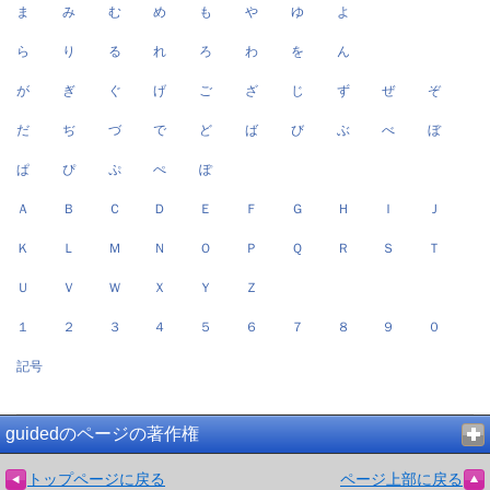
ま
み
む
め
も
や
ゆ
よ
ら
り
る
れ
ろ
わ
を
ん
が
ぎ
ぐ
げ
ご
ざ
じ
ず
ぜ
ぞ
だ
ぢ
づ
で
ど
ば
び
ぶ
べ
ぼ
ぱ
ぴ
ぷ
ぺ
ぽ
Ａ
Ｂ
Ｃ
Ｄ
Ｅ
Ｆ
Ｇ
Ｈ
Ｉ
Ｊ
Ｋ
Ｌ
Ｍ
Ｎ
Ｏ
Ｐ
Ｑ
Ｒ
Ｓ
Ｔ
Ｕ
Ｖ
Ｗ
Ｘ
Ｙ
Ｚ
１
２
３
４
５
６
７
８
９
０
記号
guidedのページの著作権
トップページに戻る
ページ上部に戻る