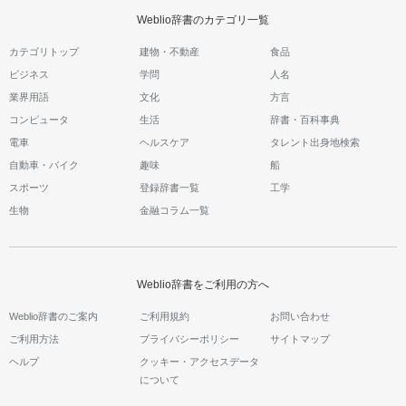
Weblio辞書のカテゴリ一覧
カテゴリトップ
建物・不動産
食品
ビジネス
学問
人名
業界用語
文化
方言
コンピュータ
生活
辞書・百科事典
電車
ヘルスケア
タレント出身地検索
自動車・バイク
趣味
船
スポーツ
登録辞書一覧
工学
生物
金融コラム一覧
Weblio辞書をご利用の方へ
Weblio辞書のご案内
ご利用規約
お問い合わせ
ご利用方法
プライバシーポリシー
サイトマップ
ヘルプ
クッキー・アクセスデータ
について