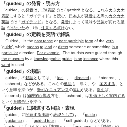
「guided」の発音・読み方
「guided」の
発音
は、
IPA
表記
では /ˈɡaɪdɪd/ となる。これを
カタカナ
表記
にすると「ガイディド」と読む。
日本人
が
発音する
際の
カタカナ
英語
では「
ガイデッド
」となる。
発音
によって意味や
品詞
が変わる
単
語
で
はないた
め、特に
注意する
点はない。
「guided」の定義を英語で解説
「Guided」 is the
past tense
or
past participle
form
of the
verb
'
guide
', which
means
to
lead
or
direct
someone or something
in a
particular
direction.
For example
, 'The tourists were guided through
the museum
by a
knowledgeable
guide
'
is an
instance
where this
word
is used.
「guided」の類語
「guided」の
類語
としては、「
led
」、「
directed
」、「steered」、
「ushered」などがある。これらの
単語
も「導く」や「
案内する
」と
いう意味を持つが、
微妙な
ニュアンス
の
違い
がある。
例え
ば、
「steered」は
物理的な
導き
方を、「ushered」は
礼儀
正しく
案内する
という
意味合い
を持つ。
「guided」に関連する用語・表現
「guided」に
関連する用語
や
表現として
は、「
guide
」、
「
guidance
」、「
guided tour
」、「self-guided」などがある。
「
guide
」は「
ガイド
」や「
案内人
」、「
guidance
」は「
指導
」や