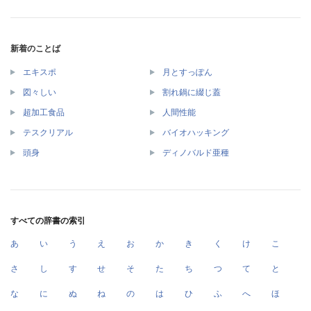
新着のことば
エキスポ
月とすっぽん
図々しい
割れ鍋に綴じ蓋
超加工食品
人間性能
テスクリアル
バイオハッキング
頭身
ディノバルド亜種
すべての辞書の索引
あ
い
う
え
お
か
き
く
け
こ
さ
し
す
せ
そ
た
ち
つ
て
と
な
に
ぬ
ね
の
は
ひ
ふ
へ
ほ