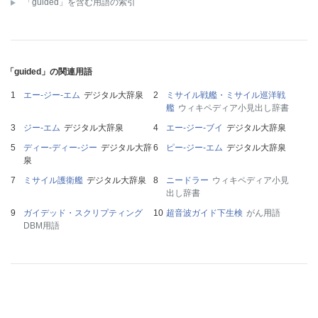
「guided」を含む用語の索引
「guided」の関連用語
エー‐ジー‐エム
デジタル大辞泉
ミサイル戦艦・ミサイル巡洋戦
艦
ウィキペディア小見出し辞書
ジー‐エム
デジタル大辞泉
エー‐ジー‐ブイ
デジタル大辞泉
ディー‐ディー‐ジー
デジタル大辞
ピー‐ジー‐エム
デジタル大辞泉
泉
ミサイル護衛艦
デジタル大辞泉
ニードラー
ウィキペディア小見
出し辞書
ガイデッド・スクリプティング
超音波ガイド下生検
がん用語
DBM用語