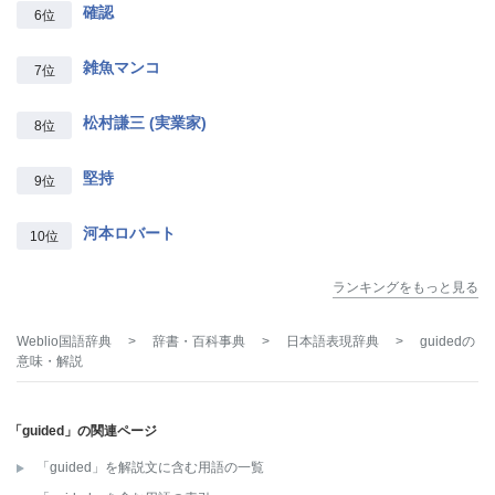
確認
6位
雑魚マンコ
7位
松村謙三 (実業家)
8位
堅持
9位
河本ロバート
10位
ランキングをもっと見る
Weblio国語辞典
>
辞書・百科事典
>
日本語表現辞典
>
guided
の
意味・解説
「guided」の関連ページ
「guided」を解説文に含む用語の一覧