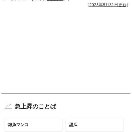
（
2023年
8月31日
更新
）
急上昇のことば
雑魚マンコ
甜瓜