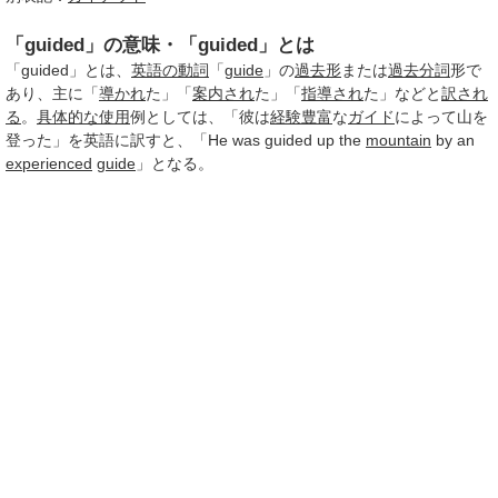
「guided」の意味・「guided」とは
「guided」とは、
英語の動詞
「
guide
」の
過去形
または
過去分詞
形で
あり、主に「
導かれ
た」「
案内され
た」「
指導され
た」などと
訳され
る
。
具体的な使用
例としては、「彼は
経験豊富
な
ガイド
によって山を
登った」を英語に訳すと、「He was guided up the
mountain
by an
experienced
guide
」となる。