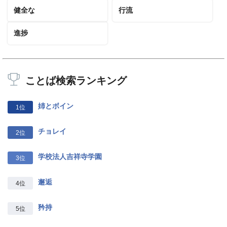
健全な
行流
進捗
ことば検索ランキング
姉とボイン
1位
チョレイ
2位
学校法人吉祥寺学園
3位
邂逅
4位
矜持
5位