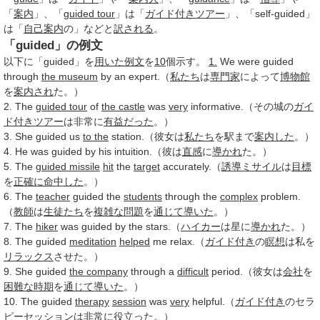
「
案内
」、「
guided tour
」は「
ガイド
付き
ツアー
」、「self-guided」
は「
自己
案内
の」などと
訳される
。
「guided」の例文
以下に「guided」を
用いた
例文
を
10
個示す。
1.
We were guided
through
the museum
by an expert.（
私たち
は
専門家
によって
博物館
を
案内され
た。）
2. The
guided tour
of
the castle
was
very
informative.（その城の
ガイ
ド
付き
ツアー
は非常に
有益だった
。）
3. She guided us
to the
station.（彼女は
私たち
を駅まで
案内した
。）
4. He was guided by his intuition.（彼は
直感
に
導かれ
た。）
5. The
guided missile
hit
the
target
accurately.（
誘導ミサイル
は
目標
を
正確に
命中した
。）
6. The
teacher
guided the
students
through the
complex
problem.
（
教師
は
生徒たち
を
複雑な
問題
を
通じて
導いた
。）
7. The
hiker
was guided by the stars.（
ハイカー
は星に
導かれ
た。）
8. The guided
meditation
helped
me relax.（
ガイド
付き
の
瞑想
は私を
リラックス
させた。）
9. She guided
the company
through a
difficult
period.（彼女は
会社
を
困難な
時期
を
通じて
導いた
。）
10. The guided
therapy
session
was
very
helpful.（
ガイド
付き
のセラ
ピーセッションは非常に
役立った
。）