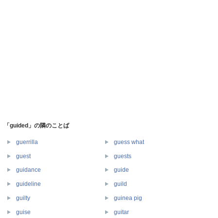
「guided」の隣のことば
guerrilla
guess what
guest
guests
guidance
guide
guideline
guild
guilty
guinea pig
guise
guitar