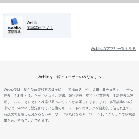
Weblio
国語辞典アプリ
Weblioのアプリ一覧を見る
Weblioをご覧のユーザーのみなさまへ
Weblioでは、統合型辞書検索のほかに、「類語辞典」や「英和・和英辞典」、「手話
辞典」を利用することができます。辞書、類語辞典、英和・和英辞典、手話辞典は連
動しており、それぞれの検索結果へのリンクが表示されます。また、解説記事の本文
中では、Weblioに登録されている他のキーワードへのリンクが自動的に貼られます。
解説文で登場した分からないキーワードや気になるキーワードは、1クリックで検索結
果を表示することができます。