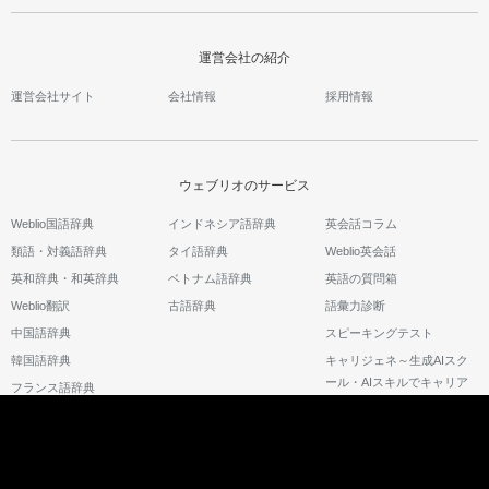
運営会社の紹介
運営会社サイト
会社情報
採用情報
ウェブリオのサービス
Weblio国語辞典
インドネシア語辞典
英会話コラム
類語・対義語辞典
タイ語辞典
Weblio英会話
英和辞典・和英辞典
ベトナム語辞典
英語の質問箱
Weblio翻訳
古語辞典
語彙力診断
中国語辞典
スピーキングテスト
韓国語辞典
キャリジェネ～生成AIスク
ール・AIスキルでキャリア
フランス語辞典
アップ～
©2026 GRAS Group, Inc.