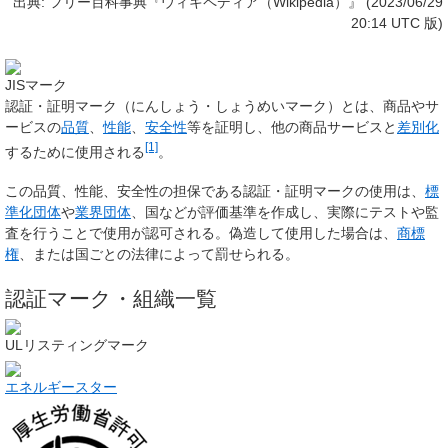
出典: フリー百科事典『ウィキペディア（Wikipedia）』 (2023/06/29
20:14 UTC 版)
JISマーク
認証・証明マーク
（にんしょう・しょうめいマーク）とは、商品やサ
ービスの
品質
、
性能
、
安全性
等を証明し、他の商品サービスと
差別化
[1]
するために使用される
。
この品質、性能、安全性の担保である認証・証明マークの使用は、
標
準化団体
や
業界団体
、国などが評価基準を作成し、実際にテストや監
査を行うことで使用が認可される。偽造して使用した場合は、
商標
権
、または国ごとの法律によって罰せられる。
認証マーク・組織一覧
UL
リスティングマーク
エネルギースター