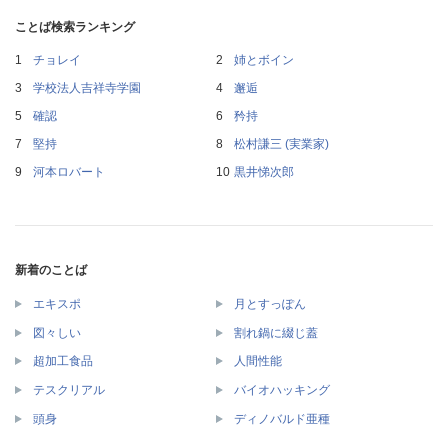
ことば検索ランキング
チョレイ
姉とボイン
学校法人吉祥寺学園
邂逅
確認
矜持
堅持
松村謙三 (実業家)
河本ロバート
黒井悌次郎
新着のことば
エキスポ
月とすっぽん
図々しい
割れ鍋に綴じ蓋
超加工食品
人間性能
テスクリアル
バイオハッキング
頭身
ディノバルド亜種