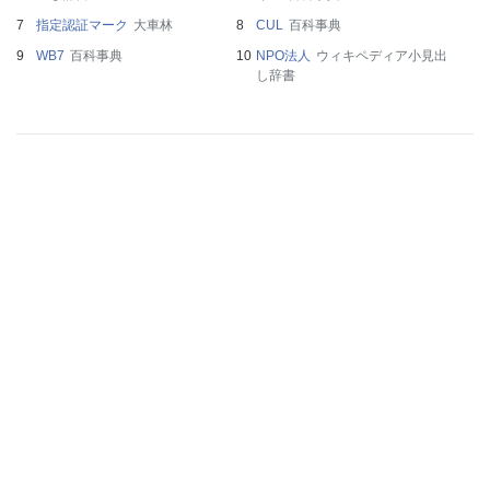
指定認証マーク
大車林
CUL
百科事典
WB7
百科事典
NPO法人
ウィキペディア小見出
し辞書