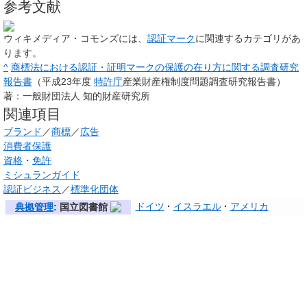
参考文献
ウィキメディア・コモンズには、
認証マーク
に関連するカテゴリがあ
ります。
^
商標法における認証・証明マークの保護の在り方に関する調査研究
報告書
（平成23年度
特許庁
産業財産権制度問題調査研究報告書）
著：一般財団法人 知的財産研究所
関連項目
ブランド
／
商標
／
広告
消費者保護
資格
・
免許
ミシュランガイド
認証ビジネス
／
標準化団体
ドイツ
イスラエル
アメリカ
典拠管理
: 国立図書館