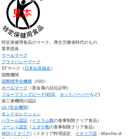
特定保健用食品のマーク。厚生労働省時代のもの
業界団体
ウールマーク
プライバシーマーク
STマーク（
日本玩具協会
）
国際機関
国際標準化機構
（ISO）
ホールマーク
（貴金属の品位証明）
ブルーフラッグビーチ
(
砂浜
、
ヨットハーバー
など)
第三者機関の認証
UL (安全機関)
モンドセレクション
ハラール認証
（
イスラム教
の食事制限クリア食品）
コーシャ認定
（
ユダヤ教
の食事制限クリア食品）
MOI (イタリア)
（イタリア料理認定、
イタリア語
：Marchio di