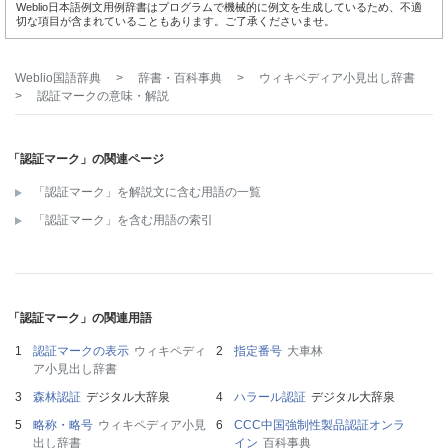
Weblio日本語例文用例辞書はプログラムで機械的に例文を生成しているため、不適
切な項目が含まれていることもあります。ご了承くださいませ。
Weblio国語辞典
>
辞書・百科事典
>
ウィキペディア小見出し辞書
>
認証マーク
の意味・解説
「認証マーク」の関連ページ
「認証マーク」を解説文に含む用語の一覧
「認証マーク」を含む用語の索引
「認証マーク」の関連用語
認証マークの表示
ウィキペディ
指定番号
大車林
ア小見出し辞書
森林認証
デジタル大辞泉
ハラール認証
デジタル大辞泉
略称・略号
ウィキペディア小見
CCC中国強制性製品認証オンラ
出し辞書
イン
百科事典