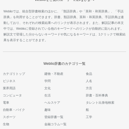
Weblioでは、統合型辞書検索のほかに、「類語辞典」や「英和・和英辞典」、「手話
辞典」を利用することができます。辞書、類語辞典、英和・和英辞典、手話辞典は連
動しており、それぞれの検索結果へのリンクが表示されます。また、解説記事の本文
中では、Weblioに登録されている他のキーワードへのリンクが自動的に貼られます。
解説文で登場した分からないキーワードや気になるキーワードは、1クリックで検索結
果を表示することができます。
Weblio辞書のカテゴリ一覧
カテゴリトップ
建物・不動産
食品
ビジネス
学問
人名
業界用語
文化
方言
コンピュータ
生活
辞書・百科事典
電車
ヘルスケア
タレント出身地検索
自動車・バイク
趣味
船
スポーツ
登録辞書一覧
工学
生物
金融コラム一覧