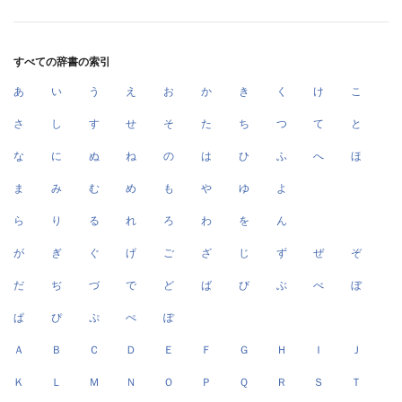
すべての辞書の索引
あ
い
う
え
お
か
き
く
け
こ
さ
し
す
せ
そ
た
ち
つ
て
と
な
に
ぬ
ね
の
は
ひ
ふ
へ
ほ
ま
み
む
め
も
や
ゆ
よ
ら
り
る
れ
ろ
わ
を
ん
が
ぎ
ぐ
げ
ご
ざ
じ
ず
ぜ
ぞ
だ
ぢ
づ
で
ど
ば
び
ぶ
べ
ぼ
ぱ
ぴ
ぷ
ぺ
ぽ
Ａ
Ｂ
Ｃ
Ｄ
Ｅ
Ｆ
Ｇ
Ｈ
Ｉ
Ｊ
Ｋ
Ｌ
Ｍ
Ｎ
Ｏ
Ｐ
Ｑ
Ｒ
Ｓ
Ｔ