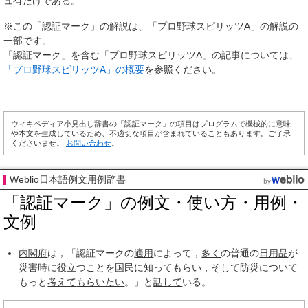
ュ有
だけである。
※この「認証マーク」の解説は、「プロ野球スピリッツA」の解説の
一部です。
「認証マーク」を含む「プロ野球スピリッツA」の記事については、
「プロ野球スピリッツA」の概要
を参照ください。
ウィキペディア小見出し辞書の「認証マーク」の項目はプログラムで機械的に意味
や本文を生成しているため、不適切な項目が含まれていることもあります。ご了承
くださいませ。
お問い合わせ
。
Weblio日本語例文用例辞書
「認証マーク」の例文・使い方・用例・
文例
内閣府
は，「認証マークの
適用
によって，
多く
の普通の
日用品
が
災害時
に役立つことを
国民
に
知って
もらい，そして
防災
について
もっと
考えて
もらいたい
。」と
話して
いる。