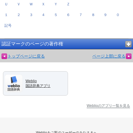
Ｕ
Ｖ
Ｗ
Ｘ
Ｙ
Ｚ
１
２
３
４
５
６
７
８
９
０
記号
認証マークのページの著作権
トップページに戻る
ページ上部に戻る
Weblio
国語辞典アプリ
Weblioのアプリ一覧を見る
Weblioをご覧のユーザーのみなさまへ