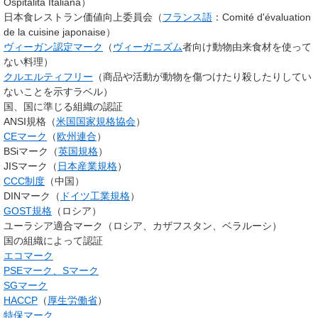
Ospitalità Italiana）
日本食レストラン価値向上委員会（
フランス語
：Comité d'évaluation
de la cuisine japonaise）
ヴィーガン認定マーク
（
ヴィーガニズム
者向け動物由来食材を使って
ない料理）
クルエルティフリー
（商品や活動が動物を傷つけたり殺したりしてい
ないことを示すラベル）
国、国に準じる組織の認証
ANSI規格（
米国国家規格協会
）
CEマーク
（
欧州連合
）
BSiマーク（
英国規格
）
JISマーク（
日本産業規格
）
CCC制度
（中国）
DINマーク（
ドイツ工業規格
）
GOST規格
（ロシア）
ユーラシア適合マーク（ロシア、カザフスタン、ベラルーシ）
国の組織によって認証
エコマーク
PSEマーク、Sマーク
SGマーク
HACCP
（
厚生労働省
）
特保マーク