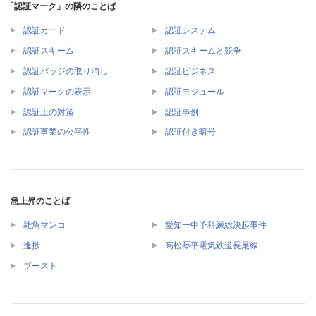
「認証マーク」の隣のことば
認証カード
認証システム
認証スキーム
認証スキームと競争
認証バッジの取り消し
認証ビジネス
認証マークの表示
認証モジュール
認証上の対策
認証事例
認証事業の公平性
認証付き暗号
急上昇のことば
雑魚マンコ
愛知一中予科練総決起事件
進捗
高松琴平電気鉄道長尾線
ブースト