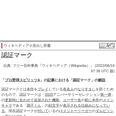
ウィキペディア小見出し辞書
認証マーク
出典: フリー百科事典『ウィキペディア（Wikipedia）』 (2022/06/16
07:38 UTC 版)
「
プロ野球スピリッツA
」の
記事
における「認証マーク」の
解説
認証マークとは
本作
を
プレイ
している
有名人
の
なりすまし
を防ぐため
のもので、認証マークは「
2020
アニバーサリーセレクション
第一弾
」
の
更新
時に
合わせて
追加された機能
。
ユーザー名
の
前に
本作
の
メイン
キャラ
である「
調子くん
」の
顔文字
が
表示される
仕組み
になってい
る
。現在認証マークが
付いて
いるのは
メジャーリーガー
の
ダルビッシ