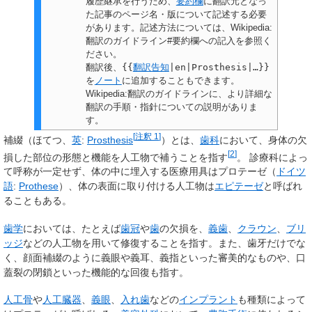
履歴継承を行うため、
要約欄
に翻訳元となっ
た記事のページ名・版について記述する必要
があります。記述方法については、Wikipedia:
翻訳のガイドライン#要約欄への記入を参照く
ださい。
翻訳後、
{{
翻訳告知
|en|Prosthesis|…}}
を
ノート
に追加することもできます。
Wikipedia:翻訳のガイドラインに、より詳細な
翻訳の手順・指針についての説明がありま
す。
[
注釈 1
]
補綴
（ほてつ、
英
:
Prosthesis
）とは、
歯科
において、身体の欠
[
2
]
損した部位の形態と機能を人工物で補うことを指す
。 診療科によっ
て呼称が一定せず、体の中に埋入する医療用具は
プロテーゼ
（
ドイツ
語
:
Prothese
）、体の表面に取り付ける人工物は
エピテーゼ
と呼ばれ
ることもある。
歯学
においては、たとえば
歯冠
や
歯
の欠損を、
義歯
、
クラウン
、
ブリ
ッジ
などの人工物を用いて修復することを指す。また、歯牙だけでな
く、顔面補綴のように義眼や義耳、義指といった審美的なものや、口
蓋裂の閉鎖といった機能的な回復も指す。
人工骨
や
人工臓器
、
義眼
、
入れ歯
などの
インプラント
も種類によって