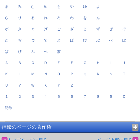
ま
み
む
め
も
や
ゆ
よ
ら
り
る
れ
ろ
わ
を
ん
が
ぎ
ぐ
げ
ご
ざ
じ
ず
ぜ
ぞ
だ
ぢ
づ
で
ど
ば
び
ぶ
べ
ぼ
ぱ
ぴ
ぷ
ぺ
ぽ
Ａ
Ｂ
Ｃ
Ｄ
Ｅ
Ｆ
Ｇ
Ｈ
Ｉ
Ｊ
Ｋ
Ｌ
Ｍ
Ｎ
Ｏ
Ｐ
Ｑ
Ｒ
Ｓ
Ｔ
Ｕ
Ｖ
Ｗ
Ｘ
Ｙ
Ｚ
１
２
３
４
５
６
７
８
９
０
記号
補綴のページの著作権
トップページに戻る
ページ上部に戻る