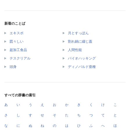
新着のことば
エキスポ
月とすっぽん
図々しい
割れ鍋に綴じ蓋
超加工食品
人間性能
テスクリアル
バイオハッキング
頭身
ディノバルド亜種
すべての辞書の索引
あ
い
う
え
お
か
き
く
け
こ
さ
し
す
せ
そ
た
ち
つ
て
と
な
に
ぬ
ね
の
は
ひ
ふ
へ
ほ