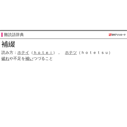
難読語辞典
補綴
読み方：
ホテイ
（
ｈｏｔｅｉ
），
ホテツ
（ｈｏｔｅｔｓｕ）
破れ
や不足を
補い
つづること