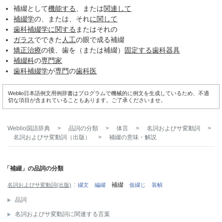
補綴として
機能する
、または
関連して
補綴学
の、または、それ
に関して
歯科補綴学
に関する
またはそれの
ガラス
でできた
人工
の眼で成る補綴
矯正治療
の後、歯を（または補綴）
固定する
歯科
器具
補綴科
の
専門家
歯科補綴学
が
専門
の
歯科医
Weblio日本語例文用例辞書はプログラムで機械的に例文を生成しているため、不適
切な項目が含まれていることもあります。ご了承くださいませ。
Weblio国語辞典
>
品詞の分類
>
体言
>
名詞およびサ変動詞
>
名詞およびサ変動詞（出版）
>
補綴
の意味・解説
「補綴」の品詞の分類
補綴
名詞およびサ変動詞(出版)
綴文
編綴
仮綴じ
装幀
品詞
名詞およびサ変動詞に関連する言葉