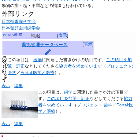
動物の歯・嘴・甲羅などの補綴も行われている。
外部リンク
日本補綴歯科学会
日本顎顔面補綴学会
表
話
編
歴
[
表示
]
補綴
[
表示
]
典拠管理データベース
この項目は、
医学
に関連した
書きかけの項目
です。
この項目を加
筆・訂正
などしてくださる
協力者を求めています
（
プロジェクト:
医学
／
Portal:医学と医療
）。
表示
編集
この項目は、
歯学
に関連した
書きかけの項目
で
す。
この項目を加筆・訂正
などしてくださる
協力
者を求めています
（
プロジェクト:歯学
／
Portal:医
学と医療
）。
表示
編集