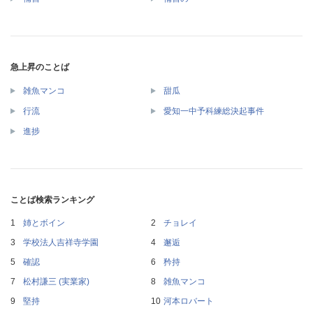
急上昇のことば
雑魚マンコ
甜瓜
行流
愛知一中予科練総決起事件
進捗
ことば検索ランキング
姉とボイン
チョレイ
学校法人吉祥寺学園
邂逅
確認
矜持
松村謙三 (実業家)
雑魚マンコ
堅持
河本ロバート