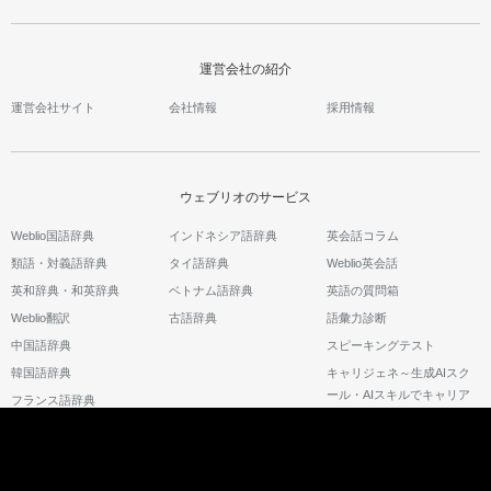
運営会社の紹介
運営会社サイト
会社情報
採用情報
ウェブリオのサービス
Weblio国語辞典
インドネシア語辞典
英会話コラム
類語・対義語辞典
タイ語辞典
Weblio英会話
英和辞典・和英辞典
ベトナム語辞典
英語の質問箱
Weblio翻訳
古語辞典
語彙力診断
中国語辞典
スピーキングテスト
韓国語辞典
キャリジェネ～生成AIスク
ール・AIスキルでキャリア
フランス語辞典
アップ～
©2026 GRAS Group, Inc.