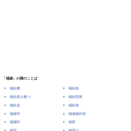
「補綴」の隣のことば
補給艦
補給路
補給路を断つ
補給部隊
補給金
補給食
補綴学
補綴歯科医
補綴科
補群
補習
補習の