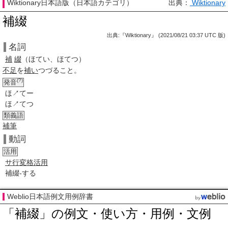
Wiktionary日本語版（日本語カテゴリ）
出典：
Wiktionary
補綴
出典:『Wiktionary』 (2021/08/21 03:37 UTC 版)
名詞
補
綴
（ほてい、ほてつ）
不足
を
補い
つづること。
(?)
発音
ほ↗てー
ほ↗てつ
類義語
補筆
動詞
活用
サ行変格活用
補綴-する
Weblio日本語例文用例辞書
「補綴」の例文・使い方・用例・文例