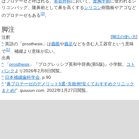
はプロテーゼと呼ばれる。
美容外科
において、
豊胸手術
に使われるシ
リコンバッグ、隆鼻術として鼻を高くする
シリコン
樹脂板やアゴなど
[
3
]
のプロテーゼもある
。
脚注
注釈
[
脚注の使い方
]
^
英語の「
prosthesis
」は
義眼
や
義足
などを含む人工器官という意味
[
1
]
で
、補綴より意味が広い。
出典
^
「
prosthesis
」『プログレッシブ英和中辞典(第5版)』小学館
。
コト
バンク
より2026年2月8日閲覧
。
^
日本補綴歯科学会
, p.90
^
“
鼻プロテーゼのデメリット5選･失敗例!安くておすすめクリニック
まとめ!
”.
quuuun.com
. 2022年1月27日閲覧。