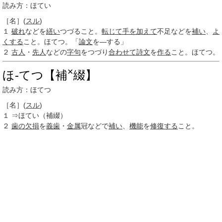
読み方：ほてい
［名］
(
スル
)
１
破れ
などを
繕い
つづること。
転じて
手を加えて
不足などを
補い
、
よ
くする
こと。ほてつ。「
論文
を―する」
２
古人
・
先人
などの
字句
をつづり
合わせて
詩文
を
作る
こと。ほてつ。
×
ほ‐てつ【補
綴】
読み方：ほてつ
［名］
(
スル
)
１
⇒ほてい（補綴）
２
歯の欠損
を
義歯
・
金属
冠などで
補い
、
機能
を
修復する
こと。