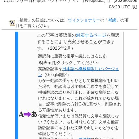
出典: フリー百科事典『ウィキペディア（Wikipedia）』 (2026/02/08
08:29 UTC 版)
「
補綴
」の語義については、
ウィクショナリー
の「
補綴
」の項
目をご覧ください。
この記事は
英語版の
対応するページ
を翻訳
することにより充実させることができま
す。
（
2025年2月
）
翻訳前に重要な指示を読むには右にあ
る[表示]をクリックしてください。
英語版記事を
日本語へ機械翻訳したバージョ
ン
（Google翻訳）。
万が一翻訳の手がかりとして機械翻訳を用い
た場合、翻訳者は必ず翻訳元原文を参照して
機械翻訳の誤りを訂正し、正確な翻訳にしな
ければなりません。これが成されていない場
合、
記事は削除の方針G-3に基づき、削除され
る可能性があります。
信頼性が低いまたは低品質な文章を翻訳しな
いでください。もし可能ならば、文章を他言
語版記事に示された文献で正しいかどうかを
確認してください。