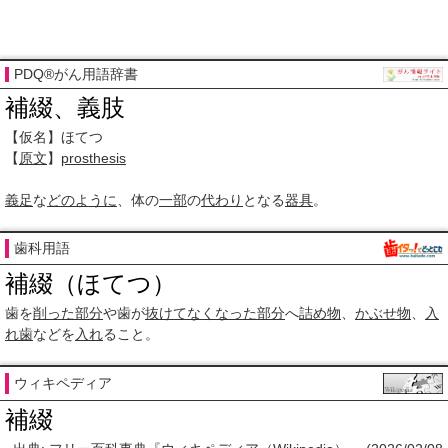
PDQ®がん用語辞書
補綴、義肢
【仮名】ほてつ
【
原文
】
prosthesis
義足
な
どのように
、体の
一部
の
代わり
となる
器具
。
歯科用語
補綴（ほてつ）
歯を
削った
部分
や歯が
抜けて
なくなった
部分
へ
詰め物
、
かぶせ物
、
入
れ歯
などを
入れ
ること。
ウィキペディア
補綴