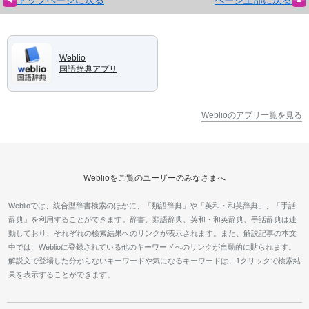
Weblio
国語辞典アプリ
Weblioのアプリ一覧を見る
Weblioをご覧のユーザーのみなさまへ
Weblioでは、統合型辞書検索のほかに、「類語辞典」や「英和・和英辞典」、「手話
辞典」を利用することができます。辞書、類語辞典、英和・和英辞典、手話辞典は連
動しており、それぞれの検索結果へのリンクが表示されます。また、解説記事の本文
中では、Weblioに登録されている他のキーワードへのリンクが自動的に貼られます。
解説文で登場した分からないキーワードや気になるキーワードは、1クリックで検索結
果を表示することができます。