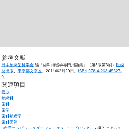
参考文献
日本補綴歯科学会
編『歯科補綴学専門用語集』（第3版第3刷）
医歯
薬出版
、
東京都
文京区
、2011年2月20日。
ISBN
978-4-263-45627-
9
。
関連項目
義肢
補綴科
歯科
歯学
歯科補綴学
歯科医師
3次元コンピュータグラフィックス
、
3Dプリンター
- 導入によって、