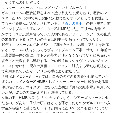
（そうてんのせいぎょく）
マスター
：ブルース・バニング・ヴィントブルームII世
ガルデローベの歴代記録をすべて塗り替えた才媛であり、歴代のマイ
スター乙HiMEの中でも伝説的な人物でありオトメとしても女性とし
ても幸せを掴んだ人物とされている。「
蒼天の青玉
」の持ち主で、前
ヴィントブルーム王のマイスター乙HiMEだった。アリカの母親で、
かつてミユが忠誠を誓っていた人物であるアリッサ・シアーズの直系
の末裔でもある（アリカの実父は劇中一切触れられていない）。
10年間、ブルースの乙HiMEとして務めたのち、結婚、アリカを出産
する。オトメの力を失ってもヴィントブルーム王家に仕え、15年前の
王宮襲撃事件の際に、オトメの能力が使えなくなっていたにも係わら
ずラドと交戦するも戦死する。その後遺体はシュヴァルツのジョン・
スミスに奪われ、現在の真祖フミ・ヒメノに対抗する新たな真祖とし
て利用されていたが、アリカの手により消滅した。
「舞-乙HiME 0〜S.ifr〜」では、自らの強すぎる力を恐れ悩んでいた
彼女の、マイスター乙HiMEとしてのルーキーイヤーに起きたある事
件が描かれる。マイスターになった当初は「
孤高の紅翡翠
」を用いて
いたが、彼女の力に耐えきれず破損している。
左胸の下にHiMEの痣（オリジナルではなく、シアーズのマークに似
たもの）があり、子供の頃にはとても薄かったものがガルデローベ入
学後から徐々に濃くなり、それと同時に乙HiMEの力も強くなってい