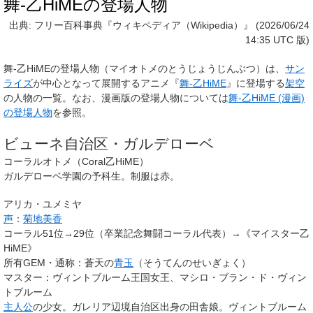
舞-乙HiMEの登場人物
出典: フリー百科事典『ウィキペディア（Wikipedia）』 (2026/06/24
14:35 UTC 版)
舞-乙HiMEの登場人物
（マイオトメのとうじょうじんぶつ）は、
サン
ライズ
が中心となって展開するアニメ『
舞-乙HiME
』に登場する
架空
の人物の一覧。なお、漫画版の登場人物については
舞-乙HiME (漫画)
の登場人物
を参照。
ビューネ自治区・ガルデローベ
コーラルオトメ（Coral乙HiME）
ガルデローベ学園の予科生。制服は赤。
アリカ・ユメミヤ
声
：
菊地美香
コーラル51位→29位（卒業記念舞闘コーラル代表）→《マイスター乙
HiME》
所有GEM・通称
：蒼天の
青玉
（そうてんのせいぎょく）
マスター
：ヴィントブルーム王国女王、マシロ・ブラン・ド・ヴィン
トブルーム
主人公
の少女。ガレリア辺境自治区出身の田舎娘。ヴィントブルーム