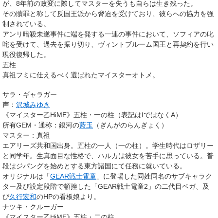
が、8年前の政変に際してマスターを失うも自らは生き残った。
その贖罪と称して反国王派から脅迫を受けており、彼らへの協力を強
制されている。
アンリ暗殺未遂事件に端を発する一連の事件において、ソフィアの叱
咤を受けて、過去を振り切り、ヴィントブルーム国王と再契約を行い
現役復帰した。
五柱
真祖フミに仕えるべく選ばれたマイスターオトメ。
サラ・ギャラガー
声：
沢城みゆき
《マイスター乙HiME》
五柱・一の柱
（表記はIではなくA）
所有GEM・通称
：銀河の
藍玉
（ぎんがのらんぎょく）
マスター
：真祖
エアリーズ共和国出身。五柱の一人（一の柱）。学生時代はロザリー
と同学年。生真面目な性格で、ハルカは彼女を苦手に思っている。普
段はジパングを始めとする東方諸国にて任務に就いている。
オリジナルは「
GEAR戦士電童
」に登場した同姓同名のサブキャラク
ター及び設定段階で頓挫した「GEAR戦士電童2」の二代目ベガ、及
び
久行宏和
のHPの看板娘より。
ナツキ・クルーガー
《マイスター乙HiME》
五柱・二の柱