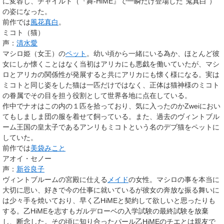
に変容し、チャイルド（『舞-HiME』で一瞬だけ登場した“鬼真白”）
の姿になった。
前作では
風花真白
。
ミコト（猫）
声：
清水愛
マシロ姫（女王）の
ペット
。幼い頃から一緒にいる為か、ほとんど彼
女にしか懐くことはなく当初はアリカにも悪戯を働いていたが、マシ
ロとアリカの関係性が発展すると共にアリカにも懐く様になる。実は
ミコトと同じ姿をした猫は一匹だけではなく、正体は猫神様のミコト
の眷属でその目を担う役割として世界各地に点在している。
作中でナオはこの内の１匹を拾っており、気に入ったのかZweiにおい
てもしましま団の服を着せて飼っている。また、過去のヴィントブル
ーム王国の皇太子であるアンリもミコトという名のデブ猫をペットに
していた。
前作では
美袋みこと
アオイ・セノー
声：
新谷良子
ヴィントブルームの宮殿に仕える
メイド
の女性。マシロの事を本当に
大切に思い、好きで今の仕事に就いているが彼女の奔放な振る舞いに
は少々手を焼いており、早く乙HiMEと契約して欲しいと思ったりも
する。乙HiMEを志すもガルデローベの入学試験の最終試験を放棄
し、断念した。その頃に知り合ったパール乙HiMEのチエとは親友で