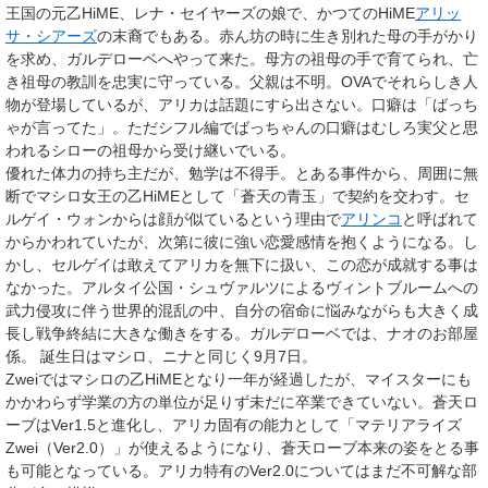
王国の元
乙HiME
、レナ・セイヤーズの娘で、かつてのHiME
アリッ
サ・シアーズ
の末裔でもある。赤ん坊の時に生き別れた母の手がかり
を求め、ガルデローベへやって来た。母方の祖母の手で育てられ、亡
き祖母の教訓を忠実に守っている。父親は不明。OVAでそれらしき人
物が登場しているが、アリカは話題にすら出さない。口癖は「ばっち
ゃが言ってた」。ただシフル編でばっちゃんの口癖はむしろ実父と思
われるシローの祖母から受け継いでいる。
優れた体力の持ち主だが、勉学は不得手。とある事件から、周囲に無
断でマシロ女王の乙HiMEとして「
蒼天の青玉
」で契約を交わす。セ
ルゲイ・ウォンからは顔が似ているという理由で
アリンコ
と呼ばれて
からかわれていたが、次第に彼に強い恋愛感情を抱くようになる。し
かし、セルゲイは敢えてアリカを無下に扱い、この恋が成就する事は
なかった。アルタイ公国・シュヴァルツによるヴィントブルームへの
武力侵攻に伴う世界的混乱の中、自分の宿命に悩みながらも大きく成
長し戦争終結に大きな働きをする。ガルデローベでは、ナオのお部屋
係。 誕生日はマシロ、ニナと同じく9月7日。
Zweiではマシロの乙HiMEとなり一年が経過したが、マイスターにも
かかわらず学業の方の単位が足りず未だに卒業できていない。蒼天ロ
ーブはVer1.5と進化し、アリカ固有の能力として「マテリアライズ
Zwei（Ver2.0）」が使えるようになり、蒼天ローブ本来の姿をとる事
も可能となっている。アリカ特有のVer2.0についてはまだ不可解な部