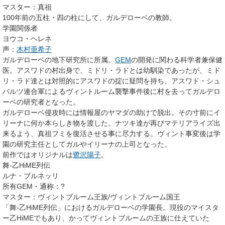
マスター
：真祖
100年前の五柱・四の柱にして、ガルデローベの教師。
学園関係者
ヨウコ・ヘレネ
声：
木村亜希子
ガルデローベの地下研究所に所属。
GEM
の開発に関わる科学者兼保健
医。アスワドの村出身で、ミドリ・ラドとは幼馴染であったが、ミド
リ・ラド達とは対照的にアスワドの掟に疑問を持ち、アスワド・シュ
バルツ連合軍によるヴィントルーム襲撃事件後に村を去ってガルデロ
ーベの研究者となった。
ガルデローベ侵攻時には情報屋のヤマダの助けで脱出。その寸前にイ
リーナに何か本らしき物を渡した。ナツキ達が再びマテリアライズ出
来るよう、真祖フミを復活させる事に尽力する。ヴィント事変後は学
園の研究主任としてガルやイリーナの上司となった。
前作ではオリジナルは
鷺沢陽子
。
舞-乙HiME列伝
ルナ・ブルネッリ
所有GEM・通称
：?
マスター
：ヴィントブルーム王族/ヴィントブルーム国王
「舞-乙HiME列伝」におけるガルデローベの学園長。現役のマイスタ
ー乙HiMEでもあり、かってヴィントブルームの王族に仕えていた