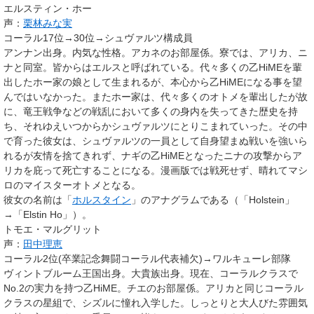
エルスティン・ホー
声：
栗林みな実
コーラル17位→30位→シュヴァルツ構成員
アンナン
出身。内気な性格。アカネのお部屋係。寮では、アリカ、ニ
ナと同室。皆からはエルスと呼ばれている。代々多くの乙HiMEを輩
出したホー家の娘として生まれるが、本心から乙HiMEになる事を望
んではいなかった。またホー家は、代々多くのオトメを輩出したが故
に、竜王戦争などの戦乱において多くの身内を失ってきた歴史を持
ち、それゆえいつからかシュヴァルツにとりこまれていった。その中
で育った彼女は、シュヴァルツの一員として自身望まぬ戦いを強いら
れるが友情を捨てきれず、ナギの乙HiMEとなったニナの攻撃からア
リカを庇って死亡することになる。漫画版では戦死せず、晴れてマシ
ロのマイスターオトメとなる。
彼女の名前は「
ホルスタイン
」のアナグラムである（「Holstein」
→「Elstin Ho」）。
トモエ・マルグリット
声：
田中理恵
コーラル2位(卒業記念舞闘コーラル代表補欠)→ワルキューレ部隊
ヴィントブルーム王国
出身。大貴族出身。現在、コーラルクラスで
No.2の実力を持つ乙HiME。チエのお部屋係。アリカと同じコーラル
クラスの星組で、シズルに憧れ入学した。しっとりと大人びた雰囲気