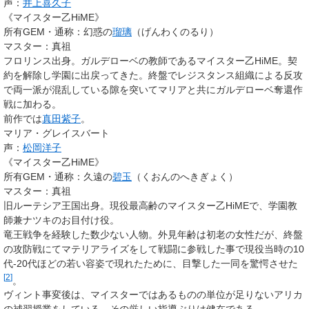
声：
井上喜久子
《マイスター乙HiME》
所有GEM・通称
：幻惑の
瑠璃
（げんわくのるり）
マスター
：真祖
フロリンス出身。ガルデローベの教師であるマイスター乙HiME。契
約を解除し学園に出戻ってきた。終盤でレジスタンス組織による反攻
で両一派が混乱している隙を突いてマリアと共にガルデローベ奪還作
戦に加わる。
前作では
真田紫子
。
マリア・グレイスバート
声：
松岡洋子
《マイスター乙HiME》
所有GEM・通称
：久遠の
碧玉
（くおんのへきぎょく）
マスター
：真祖
旧ルーテシア王国出身。現役最高齢のマイスター乙HiMEで、学園教
師兼ナツキのお目付け役。
竜王戦争を経験した数少ない人物。外見年齢は初老の女性だが、終盤
の攻防戦にてマテリアライズをして戦闘に参戦した事で現役当時の10
代-20代ほどの若い容姿で現れたために、目撃した一同を驚愕させた
[
2
]
。
ヴィント事変後は、マイスターではあるものの単位が足りないアリカ