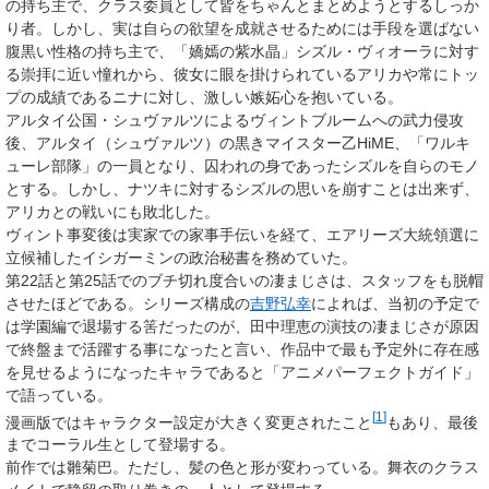
の持ち主で、クラス委員として皆をちゃんとまとめようとするしっか
り者。しかし、実は自らの欲望を成就させるためには手段を選ばない
腹黒い性格の持ち主で、「
嬌嫣の紫水晶
」シズル・ヴィオーラに対す
る崇拝に近い憧れから、彼女に眼を掛けられているアリカや常にトッ
プの成績であるニナに対し、激しい嫉妬心を抱いている。
アルタイ公国・シュヴァルツによるヴィントブルームへの武力侵攻
後、アルタイ（シュヴァルツ）の黒きマイスター乙HiME、「
ワルキ
ューレ部隊
」の一員となり、囚われの身であったシズルを自らのモノ
とする。しかし、ナツキに対するシズルの思いを崩すことは出来ず、
アリカとの戦いにも敗北した。
ヴィント事変後は実家での家事手伝いを経て、エアリーズ大統領選に
立候補したイシガーミンの政治秘書を務めていた。
第22話と第25話でのブチ切れ度合いの凄まじさは、スタッフをも脱帽
させたほどである。シリーズ構成の
吉野弘幸
によれば、当初の予定で
は学園編で退場する筈だったのが、田中理恵の演技の凄まじさが原因
で終盤まで活躍する事になったと言い、作品中で最も予定外に存在感
を見せるようになったキャラであると「アニメパーフェクトガイド」
で語っている。
[
1
]
漫画版ではキャラクター設定が大きく変更されたこと
もあり、最後
までコーラル生として登場する。
前作では雛菊巴。ただし、髪の色と形が変わっている。舞衣のクラス