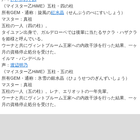
《マイスター乙HiME》
五柱・四の柱
所有GEM・通称
：旋風の
紅水晶
（せんぷうのべにすいしょう）
マスター
：真祖
五柱の一人（四の柱）。
タイユァン出身で、ガルデローベでは後輩に当たるサクラ・ハザクラ
を姫様と呼んでいる。
ウーナと共にヴィントブルーム王家への内政干渉を行った結果、一ヶ
月の資格停止処分を受けた。
イルマ・バンデベルト
声：
渡辺明乃
《マイスター乙HiME》
五柱・五の柱
所有GEM・通称
：氷雪の銀水晶（ひょうせつのぎんずいしょう）
マスター
：真祖
五柱の一人（五の柱）。レナ、エリオットの一年先輩。
ウーナと共にヴィントブルーム王家への内政干渉を行った結果、一ヶ
月の資格停止処分を受けた。