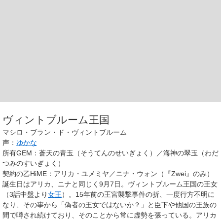
ヴィントブルーム王国
マシロ・ブラン・ド・ヴィントブルーム
声：
ゆかな
所有GEM
：蒼天の青玉（そうてんのせいぎょく）／海神の翠玉（わだ
つみのすいぎょく）
契約の乙HiME
：アリカ・ユメミヤ／ニナ・ウォン（『Zwei』のみ）
誕生日はアリカ、ニナと同じく9月7日。ヴィントブルーム王国の王女
（3話中盤より
女王
）。15年前の王宮襲撃事件の折、一度行方不明に
なり、その事から「偽者の王女ではないか？」と臣下や他国の王族の
間で噂され続けており、そのことから常に虚勢を張っている。アリカ