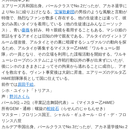
エアリーズ共和国
出身。パールクラスでNo.2だったが、アカネ退学に
よりNo.1に繰り上げとなる。
宝塚歌劇団
の男役のような風貌と言動が
特徴で、熱烈なファンが数多く存在する。他の生徒達とは違って、彼
女のみ黒いタイツを着用している（他の生徒達はみんなニーソック
ス）。青い
薔薇
を好み、時々眼鏡を着用することもある。マシロ姫の
世話をするアオイとは旧知の仲で親友である。アルタイのヴィントブ
ルーム侵攻後、アルタイとその裏に暗躍するシュヴァルツの動向を探
るため、アルタイが募集するマイスター乙HiME「
ワルキューレ部
隊
」の一員となり、その立場を利用した諜報活動を開始する。ワルキ
ューレローブのシステムにより作戦行動以外の事が出来ずにいたが、
後にシホのまきまきによってその拘束から逃れることに成功し、アオ
イを救出する。ヴィント事変後は大尉に昇進。エアリーズのデルタ乙
HiME部隊隊長として国に仕えている。
前作では
原田千絵
。
シホ・ユイット「トリアス」
声：
野川さくら
パール3位→2位（卒業記念舞闘代表）→《マイスター乙HiME》
所有GEM・通称
：螺旋の
蛇紋石
（らせんのじゃもんせき）
マスター
：フロリンス国王、シャルル・ギュネール・ロイ・デ・フロ
リンス八世
カルデア帝国
出身。パールクラスでNo.3だったが、アカネ退学後No.2