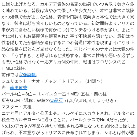
に繰り上げとなる。カルデア貴族の名家の出身でいつも取り巻きを多
く連れている。普段は淑やかで優しい美少女だが、本性は非常に陰険
かつ短気でわがままな性格。表情や口調も表向きと本性では大きく異
なり、後者は顔も荒々しいものとなっている。初対面時よりアリカの
事が気に食わない模様で何かにつけてケチをつける事が多い。またニ
ナに対してもお部屋係を拒否された事で不快感を隠せない。最初は本
性を隠してたが物語が進行するにつれ普通に本性を現すようになり上
品な性格をほとんど見せなくなった。同じパールのナオとは犬猿の仲
で、「うずまき」と呼ばれると激怒する。非常に性格が悪いが必ずし
も悪い性格ではなく一応アリカ側の仲間。戦後はフロリンスの乙
HiMEに就任。
前作では
宗像詩帆
。
ジュリエット・ナオ・チャン「トリアス」（14話〜）
声：
南里侑香
パール4位→3位→《マイスター乙HiME》五柱・四の柱
所有GEM・通称
：破絃の
尖晶石
（はげんのせんしょうせき）
マスター
：真祖
ニナと同じ
アルタイ公国
出身。セルゲイにスカウトされ、アルタイの
税金でガルデローベに通うことに。パールクラスでNo.4だったが、
No.1のアカネが卒業を待たず叙勲される事になったためNo.3に繰り上
げられ、不本意ながらトリアスに任命されてしまう。シホとは仲が悪