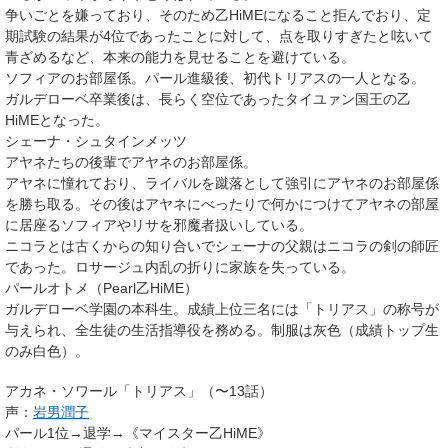
争いごとを嫌っており、そのため乙HiMEになること拒んでおり、定
期試験の結果が4位であったことに対して、点を取りすぎたと呟いて
青ざめるなど、本来の能力を見せることを避けている。
ソフィアのお部屋係。パール進級後、初代トリアスの一人となる。
ガルデローベ卒業後は、長らく空位であったタイユァン国王の乙
HiMEとなった。
シェーナ・シュタインメッツ
アヤネたちの後輩でアヤネのお部屋係。
アヤネに憧れており、ライバルを蹴落として強引にアヤネのお部屋係
を勝ち取る。その後はアヤネにべったりで何かにつけてアヤネの部屋
に居座るソフィアやリサを邪魔者扱いしている。
ニコラとは古くからの知り合いでシェーナの父親はニコラの剣の師匠
であった。ロサージュ内乱の折りに家族を失っている。
パールオトメ（Pearl乙HiME）
ガルデローベ学園の本科生。成績上位三名には「
トリアス
」の称号が
与えられ、全生徒の生活指導役を務める。制服は灰色（成績トップ生
のみ白色）。
アカネ・ソワール「トリアス」（〜13話）
声：
岩男潤子
パール1位→退学→《マイスター乙HiME》