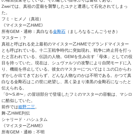
の補習授業をしている。その厳しい指導ぶりは健在である。
Zweiでは、真祖の霊廟を襲撃したユナと遭遇して石化されてしまっ
た。
フミ・ヒメノ（真祖）
《マイスター乙HiME》
所有GEM・通称
：真白なる
金剛石
（ましろなるこんごうせき）
マスター
：？
真祖
と呼ばれる史上最初のマイスター乙HiMEでグランドマイスター
とも呼ばれている。
十二王戦争
時代に突如現れ、戦争に終止符を打っ
たと言われている、伝説の人物。GEMを生み出す「母体」としての役
目を持っていた。現在は、シュヴァルツの攻撃により自閉モードに入
り、機能を停止している。彼女のマスターについてはミユの口からわ
ずかしか出てきておらず、どんな人物なのかは不明である。かつて
真
白なる金剛石
はこの世に絶望し、黒く染まり
漆黒の金剛石
になったと
伝えられる。
「0〜S.ifl〜」の冒頭部分で登場したフミのマスターの容貌は、マシロ
に酷似していた。
前作では
姫野二三
。
舞-乙HiME列伝
シャリード・ハシュタム
《マイスター乙HiME》
所有GEM・通称
：不明