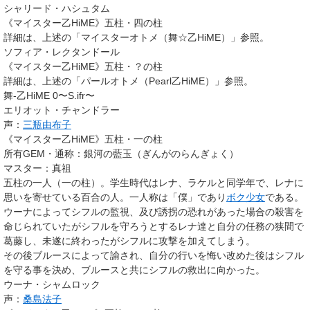
シャリード・ハシュタム
《マイスター乙HiME》
五柱・四の柱
詳細は、上述の「マイスターオトメ（舞☆乙HiME）」参照。
ソフィア・レクタンドール
《マイスター乙HiME》
五柱・？の柱
詳細は、上述の「パールオトメ（Pearl乙HiME）」参照。
舞-乙HiME 0〜S.ifr〜
エリオット・チャンドラー
声：
三瓶由布子
《マイスター乙HiME》
五柱・一の柱
所有GEM・通称
：銀河の藍玉（ぎんがのらんぎょく）
マスター
：真祖
五柱の一人（一の柱）。学生時代はレナ、ラケルと同学年で、レナに
思いを寄せている百合の人。一人称は「僕」であり
ボク少女
である。
ウーナによってシフルの監視、及び誘拐の恐れがあった場合の殺害を
命じられていたがシフルを守ろうとするレナ達と自分の任務の狭間で
葛藤し、未遂に終わったがシフルに攻撃を加えてしまう。
その後ブルースによって諭され、自分の行いを悔い改めた後はシフル
を守る事を決め、ブルースと共にシフルの救出に向かった。
ウーナ・シャムロック
声：
桑島法子