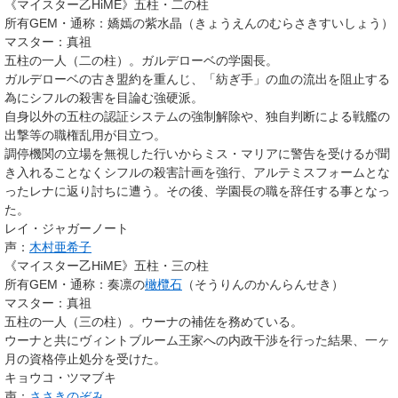
《マイスター乙HiME》
五柱・二の柱
所有GEM・通称
：嬌嫣の紫水晶（きょうえんのむらさきすいしょう）
マスター
：真祖
五柱の一人（二の柱）。ガルデローベの学園長。
ガルデローベの古き盟約を重んじ、「紡ぎ手」の血の流出を阻止する
為にシフルの殺害を目論む強硬派。
自身以外の五柱の認証システムの強制解除や、独自判断による戦艦の
出撃等の職権乱用が目立つ。
調停機関の立場を無視した行いからミス・マリアに警告を受けるが聞
き入れることなくシフルの殺害計画を強行、アルテミスフォームとな
ったレナに返り討ちに遭う。その後、学園長の職を辞任する事となっ
た。
レイ・ジャガーノート
声：
木村亜希子
《マイスター乙HiME》
五柱・三の柱
所有GEM・通称
：奏凛の
橄欖石
（そうりんのかんらんせき）
マスター
：真祖
五柱の一人（三の柱）。ウーナの補佐を務めている。
ウーナと共にヴィントブルーム王家への内政干渉を行った結果、一ヶ
月の資格停止処分を受けた。
キョウコ・ツマブキ
声：
ささきのぞみ