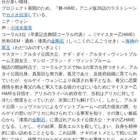
分が多い模様。
プロジェクト展開のため、『舞-HiME』アニメ版26話のラストシーン
で
カメオ出演
している。
ニナ・ウォン
声：
小清水亜美
コーラル1位（卒業記念舞闘コーラル代表）→《マイスター乙HiME》
所有GEM・通称
：漆黒の
金剛石
（しっこくのこんごうせき）→
海神
の
翠玉
（わだつみのすいぎょく）
マスター
：アルタイ公国大公、ナギ・ダイ・アルタイ→ヴィントブル
ーム王国女王、マシロ・ブラン・ド・ヴィントブルーム
物語の開始時点で、コーラルクラスでNo.1の実力を持つオトメ。
アル
タイ公国
出身。真面目な努力家。孤児であり、反政府組織に育てられ
ていたが、セルゲイ・ウォンにより保護され養子となる。養父に恋愛
感情を抱き養父の為と軍人である彼のそばにいるためにマイスター乙
HiMEを目指す。アリカのライバル的存在で、当初はアリカに対して
冷たい態度をとっていたが、次第に打ち解けていく。しかし、アルタ
イ公国・シュヴァルツによるヴィントブルームへの武力侵攻の際、セ
ルゲイの想いがアリカに向けられている事実を知り、その激しい嫉妬
心から「
漆黒の
金剛石
」に選ばれアルタイ公国大公・ナギの乙HiME
となる。しかし、その結果、親友エルスを殺してしまい、自身を精神
的に追い詰めることとなる。これ以降、ナギのオトメとして戦いに加
担してゆく。終盤ではセルゲイがナギに撃たれ重体となり、セルゲイ