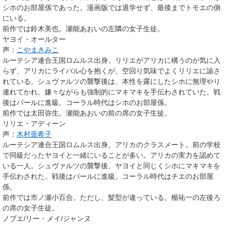
シホのお部屋係であった。漫画版では退学せず、最後までトモエの側
にいる。
前作では鈴木美也。瀬能あおいの左隣の女子生徒。
ヤヨイ・オールター
声：
こやまきみこ
ルーテシア連合王国ロムルス
出身。リリエがアリカに構うのが気に入
らず、アリカにライバル心を抱くが、空回り気味でよくリリエに諭さ
れている。シュヴァルツの襲撃後は、本性を露にしたシホに無理やり
連れてかれ、嫌々ながらも強制的にマキマキを手伝わされていた。戦
後はパールに進級。コーラル時代はシホのお部屋係。
前作では太田弥生。瀬能あおいの前の席の女子生徒。
リリエ・アディーン
声：
木村亜希子
ルーテシア連合王国ロムルス
出身。アリカのクラスメート。前の学校
で同級だったヤヨイと一緒にいることが多い。アリカの実力を認めて
いる一人。シュヴァルツの襲撃後、ヤヨイと同じくシホにマキマキを
手伝わされた。戦後はパールに進級。コーラル時代はチエのお部屋
係。
前作では市ノ瀬小百合。ただし、髪型が違っている。楯祐一の左後ろ
の席の女子生徒。
ノブエ/リー・メイ/ジャンヌ