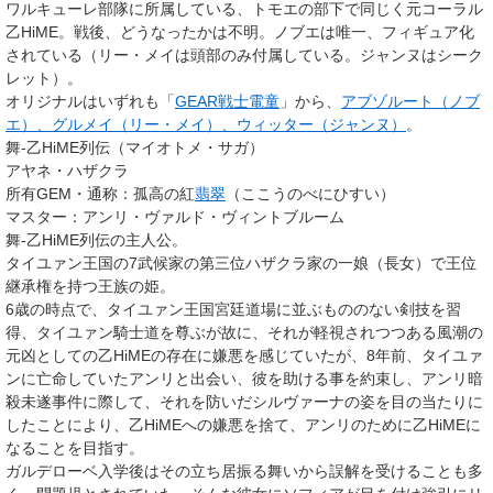
ワルキューレ部隊に所属している、トモエの部下で同じく元コーラル
乙HiME。戦後、どうなったかは不明。ノブエは唯一、フィギュア化
されている（リー・メイは頭部のみ付属している。ジャンヌはシーク
レット）。
オリジナルはいずれも「
GEAR戦士電童
」から、
アブゾルート（ノブ
エ）、グルメイ（リー・メイ）、ウィッター（ジャンヌ）
。
舞-乙HiME列伝（マイオトメ・サガ）
アヤネ・ハザクラ
所有GEM・通称
：孤高の紅
翡翠
（ここうのべにひすい）
マスター
：アンリ・ヴァルド・ヴィントブルーム
舞-乙HiME列伝の主人公。
タイユァン王国の7武候家の第三位ハザクラ家の一娘（長女）で王位
継承権を持つ王族の姫。
6歳の時点で、タイユァン王国宮廷道場に並ぶもののない剣技を習
得、タイユァン騎士道を尊ぶが故に、それが軽視されつつある風潮の
元凶としての乙HiMEの存在に嫌悪を感じていたが、8年前、タイユァ
ンに亡命していたアンリと出会い、彼を助ける事を約束し、アンリ暗
殺未遂事件に際して、それを防いだシルヴァーナの姿を目の当たりに
したことにより、乙HiMEへの嫌悪を捨て、アンリのために乙HiMEに
なることを目指す。
ガルデローベ入学後はその立ち居振る舞いから誤解を受けることも多