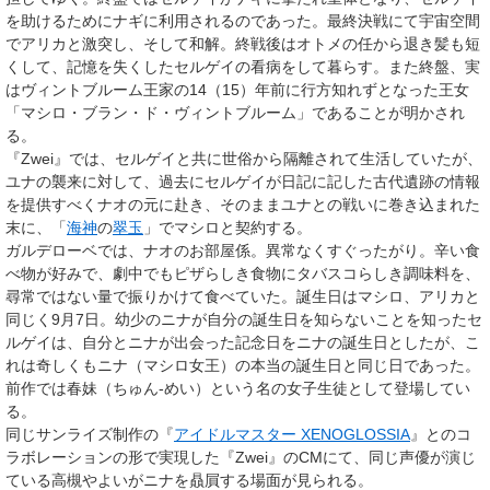
を助けるためにナギに利用されるのであった。最終決戦にて宇宙空間
でアリカと激突し、そして和解。終戦後はオトメの任から退き髪も短
くして、記憶を失くしたセルゲイの看病をして暮らす。また終盤、実
はヴィントブルーム王家の14（15）年前に行方知れずとなった王女
「マシロ・ブラン・ド・ヴィントブルーム」であることが明かされ
る。
『Zwei』では、セルゲイと共に世俗から隔離されて生活していたが、
ユナの襲来に対して、過去にセルゲイが日記に記した古代遺跡の情報
を提供すべくナオの元に赴き、そのままユナとの戦いに巻き込まれた
末に、「
海神
の
翠玉
」でマシロと契約する。
ガルデローベでは、ナオのお部屋係。異常なくすぐったがり。辛い食
べ物が好みで、劇中でもピザらしき食物にタバスコらしき調味料を、
尋常ではない量で振りかけて食べていた。誕生日はマシロ、アリカと
同じく9月7日。幼少のニナが自分の誕生日を知らないことを知ったセ
ルゲイは、自分とニナが出会った記念日をニナの誕生日としたが、こ
れは奇しくもニナ（マシロ女王）の本当の誕生日と同じ日であった。
前作では春妹（ちゅん-めい）という名の女子生徒として登場してい
る。
同じサンライズ制作の『
アイドルマスター XENOGLOSSIA
』とのコ
ラボレーションの形で実現した『Zwei』のCMにて、同じ声優が演じ
ている高槻やよいがニナを贔屓する場面が見られる。