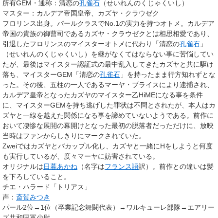
所有GEM・通称
：清恋の
孔雀石
（せいれんのくじゃくいし）
マスター
：カルデア帝国皇帝、カズヤ・クラウゼク
フロリンス
出身。パールクラスでNo.1の実力を持つオトメ。
カルデア
帝国
の貴族の御曹司であるカズヤ・クラウゼクとは相思相愛であり、
引退したフロリンスのマイスターオトメに代わり「
清恋の
孔雀石
」
（せいれんのくじゃくいし）を継がなくてはならない事に苦悩してい
たが、最後はマイスター認証式の最中乱入してきたカズヤと共に駆け
落ち、マイスターGEM「
清恋の
孔雀石
」を持ったまま行方知れずとな
った。その後、五柱の一人であるマーヤ・ブライスにより逮捕され、
カルデア皇帝となったカズヤのマイスター乙HiMEになる事を条件
に、マイスターGEMを持ち逃げした罪状は不問とされたが、本人はカ
ズヤと一線を越えた関係になる事を諦めていないようである。前作に
おいて凄惨な展開の幕開けとなった最初の脱落者だっただけに、放映
当時はファンからしきりにマークされていた。
Zweiではカズヤとバカップル化し、カズヤと一緒にHをしようと何度
も実行しているが、度々マーヤに妨害されている。
オリジナルは
日暮あかね
（名字は
フランス語
訳）。前作との違いは髪
を下ろしていること。
チエ・ハラード「トリアス」
声：
斎賀みつき
パール2位→1位（卒業記念舞闘代表）→ワルキューレ部隊→エアリー
ズ共和国軍少尉