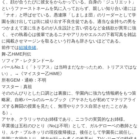
く、顔が合うたびに彼女をからかっている。自身の「ジュリエット」
というファーストネームを気に入っておらず、親しい知り合い達には
「ナオ」と呼ばせている。愚連隊「しましま団」のリーダーとして学
園を抜け出しては街に繰り出す不良生徒である。適当な金持ちの男を
つかまえて楽に生きるのが人生設計と言い切るなど金銭欲が異常に強
く、その執着心は後輩であるニナやアリカやエルスの下着写真を雑誌
に掲載させマージンを取るという行為も辞さないほどである。
前作では
結城奈緒
。
舞-乙HiME列伝
ソフィア・レクタンドール
パールNo.1（「トリアス」は当時まだなかったため、トリアスではな
い）。→《マイスター乙HiME》
所有GEM・通称
：不明
マスター
：真祖
そののんびりとした口調とは裏腹に、学園内に強力な情報網をもつ策
略家。自称パールのルールブック（アヤネたちが初めてマテリアライ
ズする舞闘の授業を見たく、無理やりクラス自習させたことがあ
る）。
アヤネ、クラリッサのお姉様であり、ニコラの実質的なお姉様。
卒業後は五柱のひとり（Noは不明）として、ガルデローベの教師とな
り、ルナ・ブルネッリの現役復帰後は、後任として学園長に就任し、
学園に在籍中より、彼女が行った多くの改革が、TVシリーズの時代ま