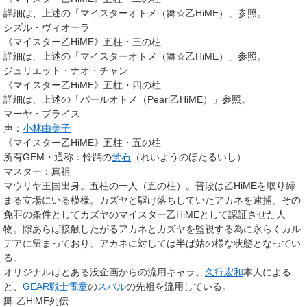
詳細は、上述の「マイスターオトメ（舞☆乙HiME）」参照。
シズル・ヴィオーラ
《マイスター乙HiME》
五柱・三の柱
詳細は、上述の「マイスターオトメ（舞☆乙HiME）」参照。
ジュリエット・ナオ・チャン
《マイスター乙HiME》
五柱・四の柱
詳細は、上述の「パールオトメ（Pearl乙HiME）」参照。
マーヤ・ブライス
声：
小林由美子
《マイスター乙HiME》
五柱・五の柱
所有GEM・通称
：怜踊の
蛍石
（れいようのほたるいし）
マスター
：真祖
マウリヤ王国出身。五柱の一人（五の柱）。普段は乙HiMEを取り締
まる立場にいる模様。カズヤと駆け落ちしていたアカネを逮捕、その
免罪の条件としてカズヤのマイスター乙HiMEとして認証させた人
物。隙あらば接触したがるアカネとカズヤを監視する為に永らくカル
デアに留まっており、アカネに対しては半ば姑の様な状態となってい
る。
オリジナルはとある没企画からの流用キャラ。
久行宏和
本人による
と、
GEAR戦士電童
の
スバル
の先祖を流用している。
舞-乙HiME列伝