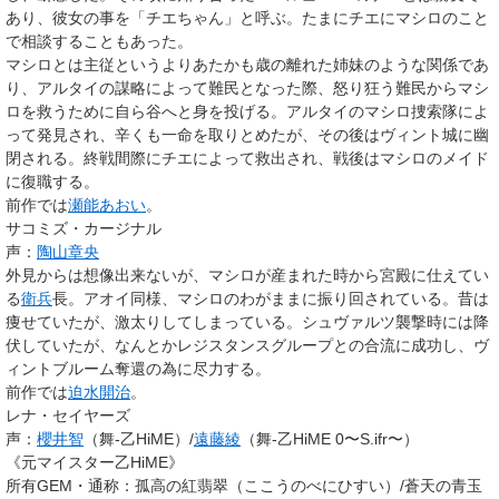
あり、彼女の事を「チエちゃん」と呼ぶ。たまにチエにマシロのこと
で相談することもあった。
マシロとは主従というよりあたかも歳の離れた姉妹のような関係であ
り、アルタイの謀略によって難民となった際、怒り狂う難民からマシ
ロを救うために自ら谷へと身を投げる。アルタイのマシロ捜索隊によ
って発見され、辛くも一命を取りとめたが、その後はヴィント城に幽
閉される。終戦間際にチエによって救出され、戦後はマシロのメイド
に復職する。
前作では
瀬能あおい
。
サコミズ・カージナル
声：
陶山章央
外見からは想像出来ないが、マシロが産まれた時から宮殿に仕えてい
る
衛兵
長。アオイ同様、マシロのわがままに振り回されている。昔は
痩せていたが、激太りしてしまっている。シュヴァルツ襲撃時には降
伏していたが、なんとかレジスタンスグループとの合流に成功し、ヴ
ィントブルーム奪還の為に尽力する。
前作では
迫水開治
。
レナ・セイヤーズ
声：
櫻井智
（舞-乙HiME）/
遠藤綾
（舞-乙HiME 0〜S.ifr〜）
《元マイスター乙HiME》
所有GEM・通称
：孤高の紅翡翠（ここうのべにひすい）/蒼天の青玉