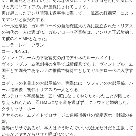
く、問題児とされていた。そんな彼女にソフィアが目を付け強引にリ
サと共にソフィアのお部屋係にされてしまう。
再び起こったアンリ暗殺未遂事件に際して、「
孤高の紅翡翠
」によっ
てアンリと仮契約する。
パール進級後、ガルデローベの自治権拡大の為に設立されたトリアス
の初代の一人に選ばれ、ガルデローベ卒業後は、アンリと正式契約し
て彼の乙HiMEとなった。
ニコラ・レイ・フラン
コーラルNo.1。
ヴィントブルームの下級官吏の娘でアヤネのルームメイト。
ヴィントブルーム流剣術の名手で成績優秀であり、ヴィントブルーム
国王と学園長であるルナの推薦で特待生としてガルデローベに入学す
る。
コゼットの名目上のお部屋係で、実際には、ソフィアのお部屋係。パ
ール進級後、初代トリアスの一人となる。
ガルデローベ卒業後は、乙HiMEになってやりたかったことが既にか
なえられたため、乙HiMEになる道を選ばず、クラウドと婚約した。
クラリッサ・ホー
アヤネのルームメイトでロサージュ連邦指折りの資産家ホー財閥の令
嬢。
愛称はリサであるが、本人はそう呼んでいいのは兄だけだと主張して
いるがアヤネからリサと呼ばれている。