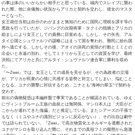
の事は体のいいからかい相手だと思っている。城内でスレイブに襲わ
れた際、他に余儀無い状況からアリカと契約を交わし、彼女のマスタ
ーとなった。
女王就任当初は自分のわがままと無知のために国民に増税を課す等の
悪政を行っていたが、ジパングの次期将軍・タクミの指摘とアリカの
励ましにより女王としての責務に目覚める。しかし、その矢先、アル
タイ公国とシュヴァルツの謀略にはまって国を奪われ、難民に紛れ国
外へ逃亡する。しかしその後、アオイの決死の覚悟の行動とミミとの
出会いと永遠の別れ、そしてミドリから王としての資質を学び、最終
決戦にてアリカと共にアルタイ・シュヴァルツ連合軍に勝利を収め
た。
『〜Zwei』では、女王としての成長を見せるが、その為政者の立場
が、アリカが民衆の心情に共感する姿勢と対立してしまい、悩むこと
となる。ユナの襲撃に対抗するため、ニナとも“海神の翠玉”で契約を
交わす。
前出の偽物疑惑は本編終盤で事実であることが確認されている。ゆえ
にヴィントブルーム王族の血統とは無関係。マシロ本人は「大臣がど
こからか連れてきた傀儡」だと推定している。またシアーズの子孫で
もなく（ミユやユナの識別ビジョンに反応がない）、その出自は劇中
では語られていない。『Zwei』で高次物質化エネルギーを遮断された
ユナがマシロを取り込んだ際に、それまでの真祖フミの擬態から急激