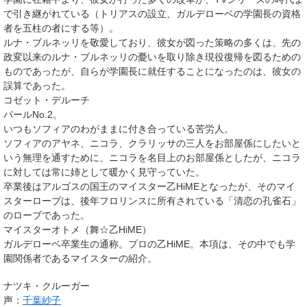
で引き継がれている（トリアスの設立、ガルデローベの学園長の資格
者を五柱の者にする等）。
ルナ・ブルネッリを敬愛しており、彼女が図った策略の多くは、先の
政変以来のルナ・ブルネッリの憂いを取り除き現役復帰を図るための
ものであったが、自らが学園長に就任することになったのは、彼女の
誤算であった。
コゼット・デルーチ
パールNo.2。
いつもソフィアのわがままに付き合っている苦労人。
ソフィアのアヤネ、ニコラ、クラリッサの三人をお部屋係にしたいと
いう無理を通すために、ニコラを名目上のお部屋係としたが、ニコラ
に対しては常に姉として暖かく見守っていた。
卒業後はアルゴスの国王のマイスター乙HiMEとなったが、そのマイ
スターローブは、後年フロリンスに所有されている「清恋の孔雀石」
のローブであった。
マイスターオトメ（舞☆乙HiME）
ガルデローベ卒業生の通称。プロの乙HiME。本項は、その中でも学
園関係者であるマイスターの紹介。
ナツキ・クルーガー
声：
千葉紗子