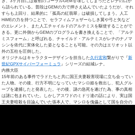
き、3ヶ月目には最初のコーラルGEMを壊してしまったとレナの口か
ら語られている。普段はGEMの力で押さえ込んでいたようだが、それ
すらも上回り、結果的に「孤高の紅翡翠」は破損してしまう。人工
HiMEの力を持つことで、セラフィムフェザーらしき翼や弓と矢など
のエレメント、また人工チャイルドのアルテミスを駆使することがで
きる。更に外側からGEMのプログラムを書き換えることで、「アルテ
ミスフォーム」と呼ばれる、チャイルド・アルテミスがレナのナノマ
シンを依代に実体化した姿となることも可能。その力はエリオット以
外の五柱を圧倒した。
オリジナルはキャラクターデザインを担当した
久行宏和
繋がりで『
新
世紀GPXサイバーフォーミュラ
』シリーズの結城レナ。
内務大臣
15年前のある事件でラドたちと共に国王夫妻殺害現場に立ち会ってい
た人物。その後、行方不明になっていたマシロ姫を救出し、犯人グル
ープを逮捕したと発表した。その後、謎の急死を遂げた為、事の真相
は謎に包まれていた。しかしアスワドのミドリ達の話により、実は国
王夫妻暗殺を目論んでいた張本人で、マシロを傀儡として国を自分の
思うが侭にしようとした事が判明。どこからマシロを連れて来たかは
最後まで不明であった。
ミミ
声：
清水愛
ヴィントブルームの貧民街に住む少女。かつては小さなパン屋を営む