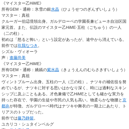
《マイスター乙HiME》
所有GEM・通称
：氷雪の銀
水晶
（ひょうせつのぎんずいしょう）
マスター
：真祖
クルーガー伯辺境領出身。ガルデローベの学園長兼ビューネ自治区国
家元首。また、伝説のマイスター乙HiME·
五柱
（ごちゅう）の一人
（二の柱）。
初めは「怒ると怖い」という設定があったが、途中から消えている。
前作では
玖我なつき
。
シズル・ヴィオーラ
声：
進藤尚美
《マイスター乙HiME》
所有GEM・通称
：嬌嫣の
紫水晶
（きょうえんのむらさきすいしょう）
マスター
：真祖
ヴィントブルーム出身。五柱の一人（三の柱）。ナツキの補佐役を努
めているが、ナツキに対する思いはかなり深く、時には過剰なスキン
シップに及ぶこともある。才色兼備で乙HiMEとしても確かな実力を
持った存在で、学園の生徒や市民の人気も高い。物柔らかな物腰と
京
都弁
が特徴。ガルデローベ時代はナツキや舞衣の一期上にあたり、ト
リアスのトップだった。
前作では
藤乃静留
。
ユカリコ・シュタインベルグ