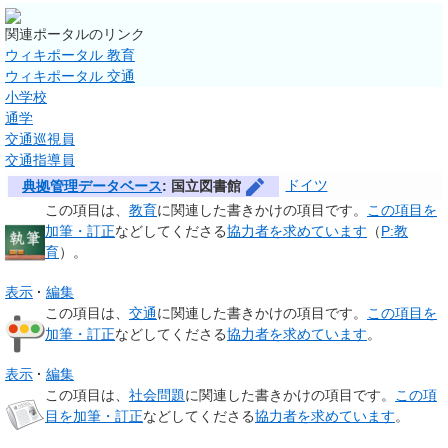
関連
ポータル
のリンク
ウィキポータル 教育
ウィキポータル 交通
小学校
通学
交通巡視員
交通指導員
ドイツ
典拠管理データベース
: 国立図書館
この項目は、
教育
に関連した
書きかけの項目
です。
この項目を
加筆・訂正
などしてくださる
協力者を求めています
（
P:教
育
）。
表示
編集
この項目は、
交通
に関連した
書きかけの項目
です。
この項目を
加筆・訂正
などしてくださる
協力者を求めています
。
表示
編集
この項目は、
社会問題
に関連した
書きかけの項目
です。
この項
目を加筆・訂正
などしてくださる
協力者を求めています
。