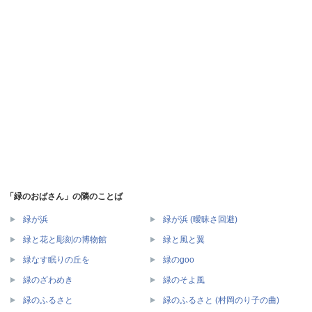
「緑のおばさん」の隣のことば
緑が浜
緑が浜 (曖昧さ回避)
緑と花と彫刻の博物館
緑と風と翼
緑なす眠りの丘を
緑のgoo
緑のざわめき
緑のそよ風
緑のふるさと
緑のふるさと (村岡のり子の曲)