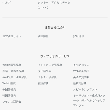
ヘルプ
クッキー・アクセスデータ
について
運営会社の紹介
運営会社サイト
会社情報
採用情報
ウェブリオのサービス
Weblio国語辞典
インドネシア語辞典
英会話コラム
類語・対義語辞典
タイ語辞典
Weblio英会話
英和辞典・和英辞典
ベトナム語辞典
英語の質問箱
Weblio翻訳
古語辞典
語彙力診断
中国語辞典
スピーキングテスト
韓国語辞典
キャリジェネ～生成AIスク
ール・AIスキルでキャリア
フランス語辞典
アップ～