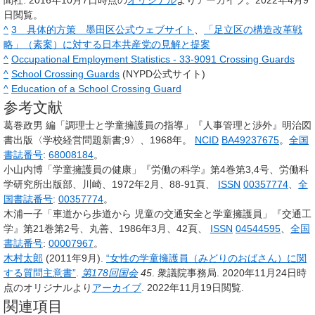
日閲覧。
^
3 具体的方策 墨田区公式ウェブサイト
、
「足立区の構造改革戦
略」（素案）に対する日本共産党の見解と提案
^
Occupational Employment Statistics - 33-9091 Crossing Guards
^
School Crossing Guards
(NYPD公式サイト)
^
Education of a School Crossing Guard
参考文献
葛巻政男 編「調理士と学童擁護員の指導」『人事管理と渉外』明治図
書出版〈学校経営問題新書;9〉、1968年。
NCID
BA49237675
。
全国
書誌番号
:
68008184
。
小山内博「学童擁護員の健康」『労働の科学』第4巻第3,4号、労働科
学研究所出版部、川崎、1972年2月、88-91頁、
ISSN
00357774
、
全
国書誌番号
:
00357774
。
木浦一子「車道から歩道から 児童の交通安全と学童擁護員」『交通工
学』第21巻第2号、丸善、1986年3月、42頁、
ISSN
04544595
、
全国
書誌番号
:
00007967
。
木村太郎
(2011年9月).
“女性の学童擁護員（みどりのおばさん）に関
する質問主意書”
.
第178回国会
45
. 衆議院事務局. 2020年11月24日時
点のオリジナルより
アーカイブ
. 2022年11月19日閲覧
.
関連項目