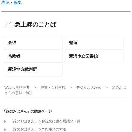
表示
編集
急上昇のことば
最遅
邂逅
為政者
新潟市立図書館
新潟地方裁判所
Weblio国語辞典
>
辞書・百科事典
>
デジタル大辞泉
>
緑のおば
さん
の意味・解説
「緑のおばさん」の関連ページ
「緑のおばさん」を解説文に含む用語の一覧
「緑のおばさん」を含む用語の索引