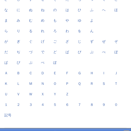
な
に
ぬ
ね
の
は
ひ
ふ
へ
ほ
ま
み
む
め
も
や
ゆ
よ
ら
り
る
れ
ろ
わ
を
ん
が
ぎ
ぐ
げ
ご
ざ
じ
ず
ぜ
ぞ
だ
ぢ
づ
で
ど
ば
び
ぶ
べ
ぼ
ぱ
ぴ
ぷ
ぺ
ぽ
Ａ
Ｂ
Ｃ
Ｄ
Ｅ
Ｆ
Ｇ
Ｈ
Ｉ
Ｊ
Ｋ
Ｌ
Ｍ
Ｎ
Ｏ
Ｐ
Ｑ
Ｒ
Ｓ
Ｔ
Ｕ
Ｖ
Ｗ
Ｘ
Ｙ
Ｚ
１
２
３
４
５
６
７
８
９
０
記号