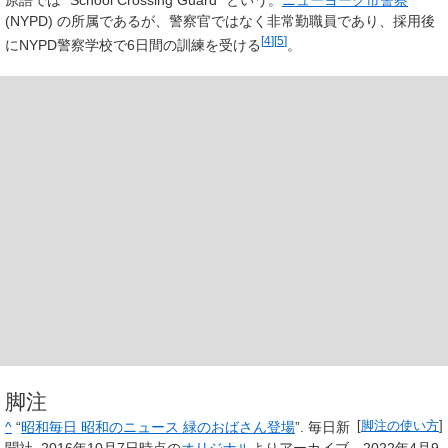
(NYPD) の所属であるが、警察官ではなく非常勤職員であり、採用後
[
4
]
[
5
]
にNYPD警察学校で6日間の訓練を受ける
。
脚注
^
“
昭和毎日 昭和のニュース 緑のおばさん登場
”. 毎日新
[
脚注の使い方
]
聞社. 2016年10月7日時点の
オリジナル
よりアーカイブ。2022年4月9