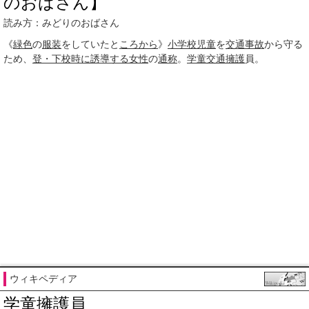
のおばさん】
読み方：みどりのおばさん
《
緑色
の
服装
をしていたと
ころから
》
小学校
児童
を
交通事故
から守る
ため、
登・下校
時に
誘導する
女性
の
通称
。
学童
交通
擁護
員。
ウィキペディア
学童擁護員