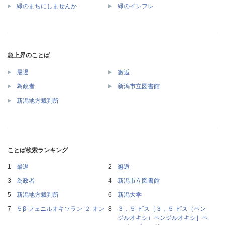
緑のまちにしませんか
緑のインフレ
急上昇のことば
最遅
邂逅
為政者
新潟市立図書館
新潟地方裁判所
ことば検索ランキング
最遅
邂逅
為政者
新潟市立図書館
新潟地方裁判所
新潟大学
５β‐フェニルオキソラン‐２‐オン
３，５‐ビス［３，５‐ビス（ベン
ジルオキシ）ベンジルオキシ］ベ