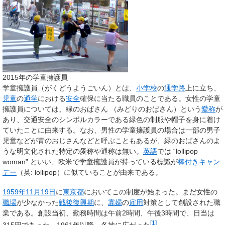
2015年の学童擁護員
学童擁護員
（がくどうようごいん）とは、
小学校
の
通学路
上に立ち、
児童
の
通学
における
安全
確保に当たる職員のことである。女性の学童
擁護員については、
緑のおばさん
（
みどりのおばさん
）
という
愛称
が
あり、交通安全のシンボルカラーである緑色の制服や帽子を身に着け
ていたことに由来する。なお、男性の学童擁護員の場合は一部の男子
児童などが
青のおじさん
などと呼ぶこともあるが、
緑のおばさん
のよ
うな明文化された特定の愛称や通称は無い。
英語
では “
lollipop
woman
” といい、欧米で学童擁護員が持っている標識が
棒付きキャン
デー
（英:
lollipop
）に似ていることが由来である。
1959年
11月19日
に
東京都
においてこの制度が始まった。まだ女性の
職場
が少なかった
戦後復興期
に、
寡婦
の
雇用
対策として創設された職
業である。創設当初、勤務時間は午前2時間、午後3時間で、日当は
[
1
]