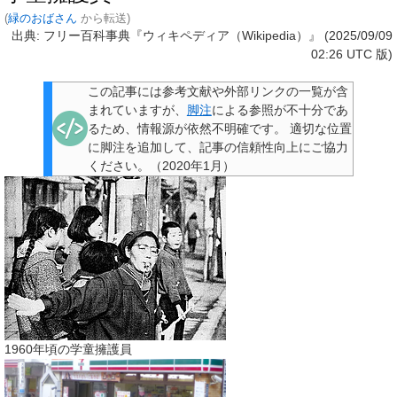
(
緑のおばさん
から転送)
出典: フリー百科事典『ウィキペディア（Wikipedia）』 (2025/09/09
02:26 UTC 版)
この記事には参考文献や外部リンクの一覧が含
まれていますが、
脚注
による参照が不十分であ
るため、情報源が依然不明確です
。
適切な位置
に脚注を追加して、記事の信頼性向上にご協力
ください。
（
2020年1月
）
1960年頃の学童擁護員