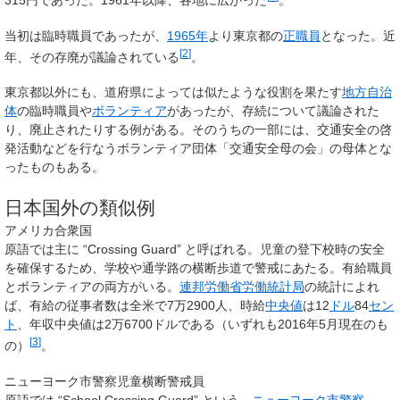
315円であった。1961年以降、各地に広がった
。
当初は臨時職員であったが、
1965年
より東京都の
正職員
となった。近
[
2
]
年、その存廃が議論されている
。
東京都以外にも、道府県によっては似たような役割を果たす
地方自治
体
の臨時職員や
ボランティア
があったが、存続について議論された
り、廃止されたりする例がある。そのうちの一部には、交通安全の啓
発活動などを行なうボランティア団体「交通安全母の会」の母体とな
ったものもある。
日本国外の類似例
アメリカ合衆国
原語では主に “
Crossing Guard
” と呼ばれる。児童の登下校時の安全
を確保するため、学校や通学路の横断歩道で警戒にあたる。有給職員
とボランティアの両方がいる。
連邦労働省労働統計局
の統計によれ
ば、有給の従事者数は全米で7万2900人、時給
中央値
は12
ドル
84
セン
ト
、年収中央値は2万6700ドルである（いずれも2016年5月現在のも
[
3
]
の）
。
ニューヨーク市警察児童横断警戒員
原語では “
School Crossing Guard
” という。
ニューヨーク市警察