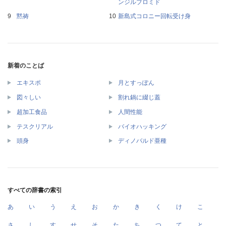
ンジルブロミド
黙祷
新島式コロニー回転受け身
新着のことば
エキスポ
月とすっぽん
図々しい
割れ鍋に綴じ蓋
超加工食品
人間性能
テスクリアル
バイオハッキング
頭身
ディノバルド亜種
すべての辞書の索引
あ
い
う
え
お
か
き
く
け
こ
さ
し
す
せ
そ
た
ち
つ
て
と