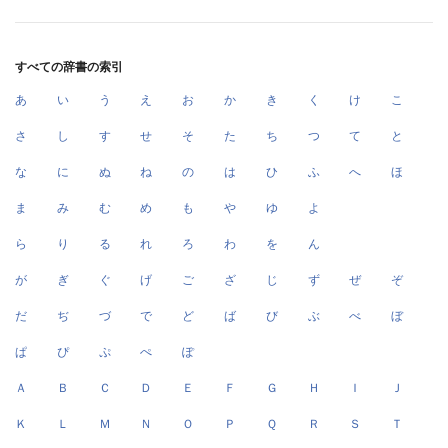
すべての辞書の索引
あ
い
う
え
お
か
き
く
け
こ
さ
し
す
せ
そ
た
ち
つ
て
と
な
に
ぬ
ね
の
は
ひ
ふ
へ
ほ
ま
み
む
め
も
や
ゆ
よ
ら
り
る
れ
ろ
わ
を
ん
が
ぎ
ぐ
げ
ご
ざ
じ
ず
ぜ
ぞ
だ
ぢ
づ
で
ど
ば
び
ぶ
べ
ぼ
ぱ
ぴ
ぷ
ぺ
ぽ
Ａ
Ｂ
Ｃ
Ｄ
Ｅ
Ｆ
Ｇ
Ｈ
Ｉ
Ｊ
Ｋ
Ｌ
Ｍ
Ｎ
Ｏ
Ｐ
Ｑ
Ｒ
Ｓ
Ｔ