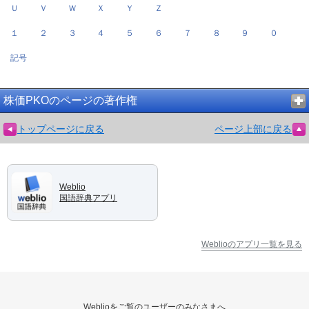
Ｕ
Ｖ
Ｗ
Ｘ
Ｙ
Ｚ
１
２
３
４
５
６
７
８
９
０
記号
株価PKOのページの著作権
トップページに戻る
ページ上部に戻る
Weblio
国語辞典アプリ
Weblioのアプリ一覧を見る
Weblioをご覧のユーザーのみなさまへ