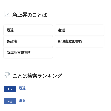
急上昇のことば
最遅
邂逅
為政者
新潟市立図書館
新潟地方裁判所
ことば検索ランキング
最遅
1位
邂逅
2位