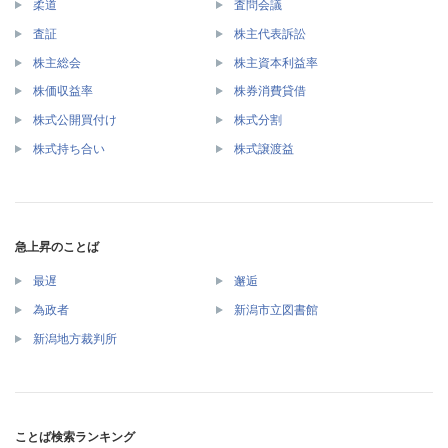
柔道
査問会議
査証
株主代表訴訟
株主総会
株主資本利益率
株価収益率
株券消費貸借
株式公開買付け
株式分割
株式持ち合い
株式譲渡益
急上昇のことば
最遅
邂逅
為政者
新潟市立図書館
新潟地方裁判所
ことば検索ランキング