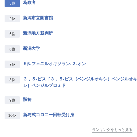
為政者
3位
新潟市立図書館
4位
新潟地方裁判所
5位
新潟大学
6位
５β‐フェニルオキソラン‐２‐オン
7位
３，５‐ビス［３，５‐ビス（ベンジルオキシ）ベンジルオ
8位
シ］ベンジルブロミド
黙祷
9位
新島式コロニー回転受け身
10位
ランキングをもっと見る