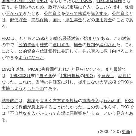
国連平和維持活動
(
PKO
) をもじったも
のである
。
価格
維持
操作
とも
言う。
株価
維持
のため、
政府
が
株式市場
に
介入する
ことを指す。
株価
が
下がって
きたとき、
公的資金
を
使って
株式
を
購入する
。
公的資金
と
は、
郵便貯金
、
簡易保険
、
国民
・
厚生年金
などの
運用
資金
のことであ
る。
PKO
は、もともと
1992年
の
総合
経済
対策
が
始まり
である。この
対策
の中で「
公的資金
を
株式
に
運用する
」
場合
の
規制
が
緩和され
た。これ
により、
公的資金
を
信託銀行
に
委託して
、
株式
購入
に
振り向ける
こと
ができる
ようになった
。
1992年以降
、
PKO
は
複数
回
行われた
と
見られ
ている。また
最近
で
は、
1998年
3月
末に
自民党
が「
1兆
円規
模
の
PKO
」を
発表し
、
話題
に
なった
。これは、
当時
の
株価
安に
対し
、
従来
にない
大型
規模
で
PKO
を
実施しよう
と
したもの
である。
結果的に
は、
相場
を
大きく
左右する
規模
の
市場介入
は
行われず
、
PKO
によって
株価
が
急上昇する
ことはな
かった。この例に
限らず
、
PKO
で
は「
不自然な
介入
がかえって
市場
に
悪影響
を
与え
る」という
見方
もあ
る。
（2000.12.07
更新
）