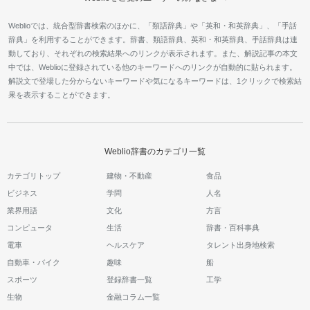
Weblioでは、統合型辞書検索のほかに、「類語辞典」や「英和・和英辞典」、「手話
辞典」を利用することができます。辞書、類語辞典、英和・和英辞典、手話辞典は連
動しており、それぞれの検索結果へのリンクが表示されます。また、解説記事の本文
中では、Weblioに登録されている他のキーワードへのリンクが自動的に貼られます。
解説文で登場した分からないキーワードや気になるキーワードは、1クリックで検索結
果を表示することができます。
Weblio辞書のカテゴリ一覧
カテゴリトップ
建物・不動産
食品
ビジネス
学問
人名
業界用語
文化
方言
コンピュータ
生活
辞書・百科事典
電車
ヘルスケア
タレント出身地検索
自動車・バイク
趣味
船
スポーツ
登録辞書一覧
工学
生物
金融コラム一覧