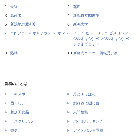
最遅
邂逅
為政者
新潟市立図書館
新潟地方裁判所
新潟大学
５β‐フェニルオキソラン‐２‐オン
３，５‐ビス［３，５‐ビス（ベン
ジルオキシ）ベンジルオキシ］ベ
ンジルブロミド
黙祷
新島式コロニー回転受け身
新着のことば
エキスポ
月とすっぽん
図々しい
割れ鍋に綴じ蓋
超加工食品
人間性能
テスクリアル
バイオハッキング
頭身
ディノバルド亜種