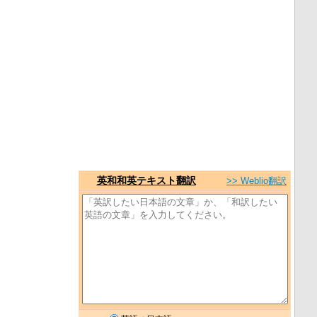
英和和英テキスト翻訳
>> Weblio翻訳