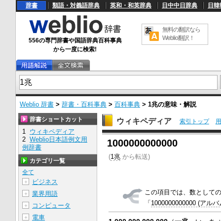
辞書
類語・対義語辞典
英和・和英辞典
日中中日辞典
日韓
無料の翻訳なら
Weblio翻訳！
556の専門辞書や国語辞典百科事典
から一度に検索!
Weblio 辞書
>
辞書・百科事典
>
百科事典
>
1兆
の意味・解説
辞書ショートカット
ウィキペディア
索引トップ
1
ウィキペディア
U
2
Weblio日本語例文用
1000000000000
n
例辞書
m
u
(
1兆
から転送)
カテゴリ一覧
t
e
全て
ビジネス
＋
この項目では、数としての10
業界用語
＋
「
1000000000000 (アルバ
コンピュータ
＋
電車
＋