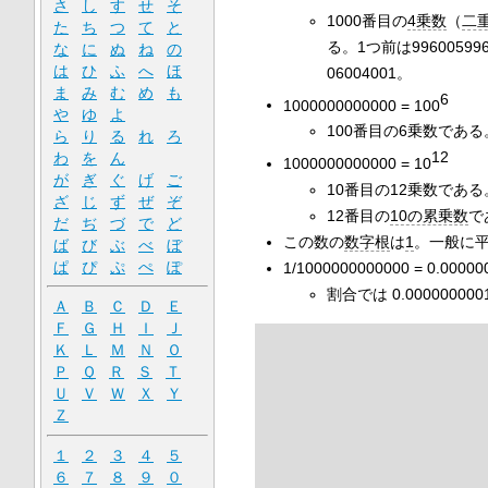
さ
し
す
せ
そ
1000番目の
4乗数
（
二
た
ち
つ
て
と
る。1つ前は996005996
な
に
ぬ
ね
の
は
ひ
ふ
へ
ほ
06004001。
ま
み
む
め
も
6
1000000000000 = 100
や
ゆ
よ
100番目の6乗数である。1
ら
り
る
れ
ろ
12
わ
を
ん
1000000000000 = 10
が
ぎ
ぐ
げ
ご
10番目の12乗数である。1
ざ
じ
ず
ぜ
ぞ
12番目の
10の累乗数
で
だ
ぢ
づ
で
ど
この数の
数字根
は
1
。一般に平
ば
び
ぶ
べ
ぼ
ぱ
ぴ
ぷ
ぺ
ぽ
1
/
1000000000000
= 0.00000
割合では 0.000000000
Ａ
Ｂ
Ｃ
Ｄ
Ｅ
Ｆ
Ｇ
Ｈ
Ｉ
Ｊ
Ｋ
Ｌ
Ｍ
Ｎ
Ｏ
Ｐ
Ｑ
Ｒ
Ｓ
Ｔ
Ｕ
Ｖ
Ｗ
Ｘ
Ｙ
Ｚ
１
２
３
４
５
６
７
８
９
０