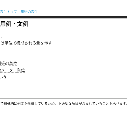
索引トップ
用語の索引
・用例・文例
す。
たは
単位
で
構成される
量を示す
同等
の
単位
の
メーター
単位
いう
グラムで機械的に例文を生成しているため、不適切な項目が含まれていることもありま