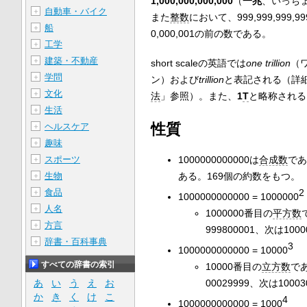
1,000,000,000,000
（
一兆
、いっち
自動車・バイク
＋
また
整数
において、999,999,999,99
船
＋
0,000,001の前の数である。
工学
＋
建築・不動産
＋
short scaleの英語では
one trillion
（
学問
＋
ン）および
trillion
と表記される（詳
文化
＋
法
」参照）。また、
1
T
と略称される
生活
＋
性質
ヘルスケア
＋
趣味
＋
スポーツ
1000000000000は
合成数
であ
＋
生物
ある。169個の約数をもつ。
＋
食品
2
＋
1000000000000 = 1000000
人名
＋
1000000番目の
平方数
方言
＋
999800001、次は1000
辞書・百科事典
＋
3
1000000000000 = 10000
すべての辞書の索引
10000番目の
立方数
であ
00029999、次は10003
あ
い
う
え
お
か
き
く
け
こ
4
1000000000000 = 1000