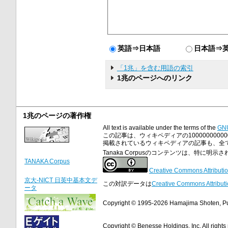
英語⇒日本語
日本語⇒
「1兆」を含む用語の索引
1兆のページへのリンク
1兆のページの著作権
All text is available under the terms of the
GNU
この記事は、ウィキペディアの10000000000
掲載されているウィキペディアの記事も、全てGNU F
Tanaka Corpusのコンテンツは、特に
TANAKA Corpus
Creative Commons Attributio
京大-NICT 日英中基本文デ
この対訳データは
Creative Commons Attributi
ータ
Copyright © 1995-2026 Hamajima Shoten, Publ
Copyright © Benesse Holdings, Inc. All rights