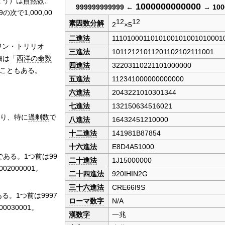
ょう）は
自然数
、
1000000000000
999999999999
←
→
100
9の次で1,000,00
12
12
素因数分解
2
×5
二進法
1110100011010100101001010001
ワン・トリリオ
三進法
10112121011201102102111001
細は「
西洋の命数
四進法
32203110221101000000
こともある。
五進法
112341000000000000
六進法
2043221010301344
七進法
132150634516021
り、特に
過剰数
で
八進法
16432451210000
十二進法
141981B87854
十六進法
E8D4A51000
である。1つ前は99
二十進法
1J15000000
002000001。
二十四進法
920IHIN2G
三十六進法
CRE66I9S
る。1つ前は9997
ローマ数字
N/A
00030001。
漢数字
一兆