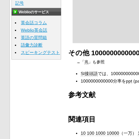
記号
Weblioのサービス
英会話コラム
Weblio英会話
英語の質問箱
語彙力診断
その他 1000000000
スピーキングテスト
→「
兆
」も参照
SI接頭語
では、1000000000
1000000000000分率を
ppt
(pa
参考文献
関連項目
10
100
1000
10000
（一万）