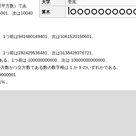
大字
壱兆
重平方数
）であ
算木
001、次は10040
つ前は941480149401、次は1061520150601。
つ前は282429536481、次は3138428376721。
ある。1つ前は 100000000000、次は 10000000000000。
方数かつ立方数である数の数字根は 1 か
9
のいずれかである。
0000001
1% 。