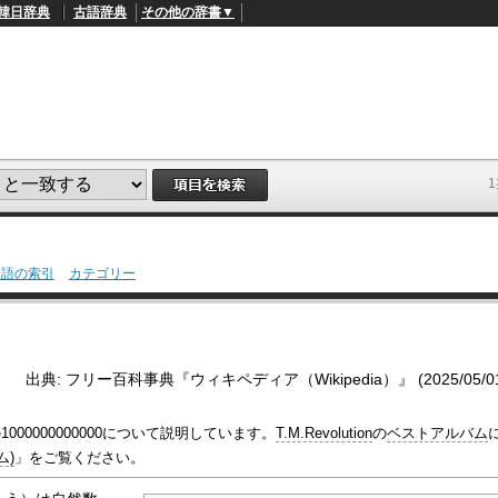
韓日辞典
古語辞典
その他の辞書▼
用語の索引
カテゴリー
L
/
o
a
d
e
d
出典: フリー百科事典『ウィキペディア（Wikipedia）』 (2025/05/01 1
:
4
9
00000000000について説明しています。
T.M.Revolution
の
ベストアルバム
.
4
ム)
」をご覧ください。
5
%