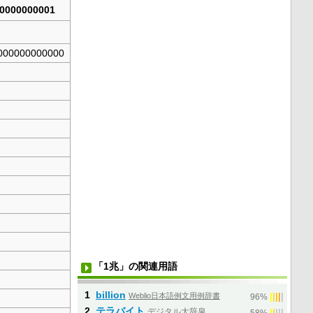
0000000001
000000000000
「1兆」の関連用語
1
billion
Weblio日本語例文用例辞書
|
|
|
|
|
96%
2
テラバイト
デジタル大辞泉
|
|
|
|
|