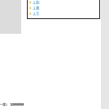
１割
１勝
１千
一億）
1000000