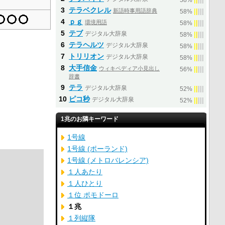
58%
3
テラベクレル
新語時事用語辞典
|
|
|
|
|
58%
4
ｐｇ
環境用語
|
|
|
|
|
58%
5
テブ
デジタル大辞泉
|
|
|
|
|
58%
6
テラヘルツ
デジタル大辞泉
|
|
|
|
|
58%
7
トリリオン
デジタル大辞泉
|
|
|
|
|
58%
8
大手信金
ウィキペディア小見出し
|
|
|
|
|
56%
辞書
9
テラ
デジタル大辞泉
|
|
|
|
|
52%
10
ピコ秒
デジタル大辞泉
|
|
|
|
|
52%
1兆のお隣キーワード
1号線
1号線 (ポーランド)
1号線 (メトロバレンシア)
１人あたり
１人ひとり
１位 ポモドーロ
１兆
１列縦隊