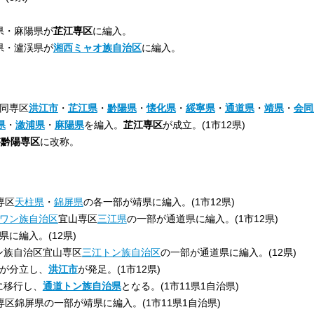
県・麻陽県が
芷江専区
に編入。
県・瀘渓県が
湘西ミャオ族自治区
に編入。
会同専区
洪江市
・
芷江県
・
黔陽県
・
懐化県
・
綏寧県
・
通道県
・
靖県
・
会同
県
・
漵浦県
・
麻陽県
を編入。
芷江専区
が成立。(1市12県)
が
黔陽専区
に改称。
専区
天柱県
・
錦屏県
の各一部が靖県に編入。(1市12県)
ワン族自治区
宜山専区
三江県
の一部が通道県に編入。(1市12県)
陽県に編入。(12県)
ワン族自治区宜山専区
三江トン族自治区
の一部が通道県に編入。(12県)
一部が分立し、
洪江市
が発足。(1市12県)
県に移行し、
通道トン族自治県
となる。(1市11県1自治県)
鎮遠専区錦屏県の一部が靖県に編入。(1市11県1自治県)