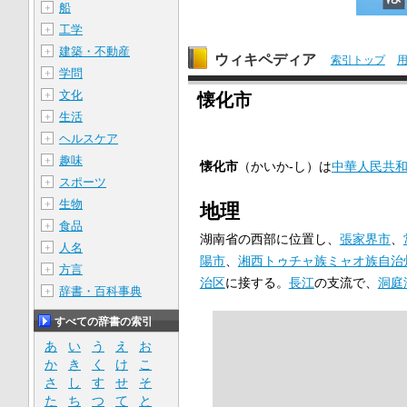
船
＋
工学
＋
建築・不動産
＋
ウィキペディア
索引トップ
学問
＋
文化
＋
懐化市
生活
＋
ヘルスケア
＋
趣味
＋
懐化市
（かいか-し）は
中華人民共
スポーツ
＋
生物
＋
地理
食品
＋
湖南省の西部に位置し、
張家界市
、
人名
＋
陽市
、
湘西トゥチャ族ミャオ族自治
方言
＋
治区
に接する。
長江
の支流で、
洞庭
辞書・百科事典
＋
すべての辞書の索引
あ
い
う
え
お
か
き
く
け
こ
さ
し
す
せ
そ
た
ち
つ
て
と