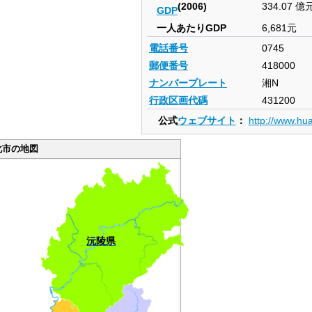
(2006)
334.07 億
GDP
一人あたりGDP
6,681元
電話番号
0745
郵便番号
418000
ナンバープレート
湘N
行政区画代碼
431200
公式
ウェブサイト
：
http://www.hua
化市の地図
沅陵県