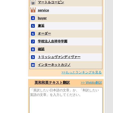
マートルコービン
service
buyer
邂逅
オーダー
学校法人吉祥寺学園
確認
トリッシュヴァンディヴァー
インターネットカジノ
>>もっとランキングを見る
英和和英テキスト翻訳
>> Weblio翻訳