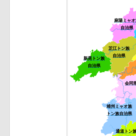
麻陽ミャオ
自治県
芷江トン族
自治県
新晃トン族
自治県
会同
靖州ミャオ族
トン族自治県
通道トン