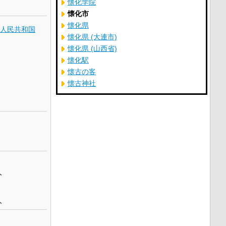
懐化学院
懐化市
懐化県
人民共和国
懐化県 (大連市)
懐化県 (山西省)
懐化駅
懐古の客
懐古神社
人
人