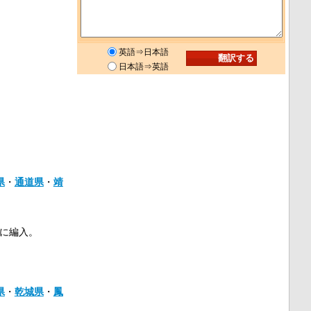
英語⇒日本語
日本語⇒英語
県
・
通道県
・
靖
に編入。
県
・
乾城県
・
鳳