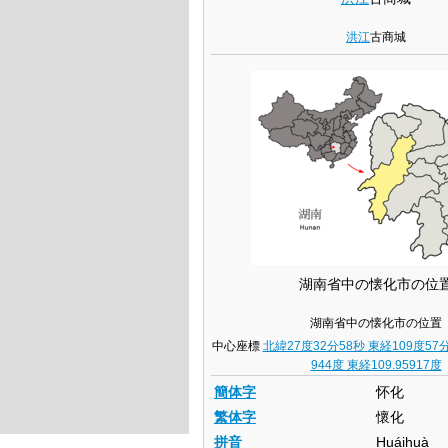
洪江
古商城
湖南省中の懐化市の位
湖南省中の懐化市の位置
中心座標
北緯27度32分58秒
東経109度57
944度 東経109.95917度
簡体字
怀化
繁体字
懷化
拼音
Huáihuà