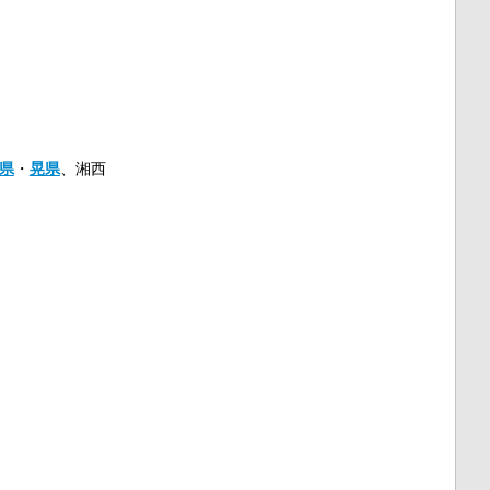
県
・
晃県
、湘西