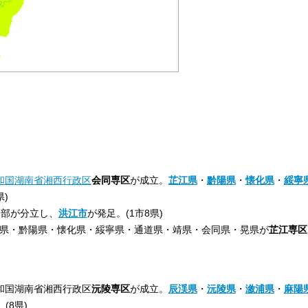
和国
湖南省
湘西行政区
会同専区
が成立。
芷江県
・
黔陽県
・
懐化県
・
綏寧
県)
の一部が分立し、
洪江市
が発足。(1市8県)
市・芷江県・黔陽県・懐化県・綏寧県・通道県・靖県・会同県・晃県が
芷江専区
民共和国湖南省湘西行政区
沅陵専区
が成立。
辰渓県
・
沅陵県
・
漵浦県
・
麻陽
(8県)