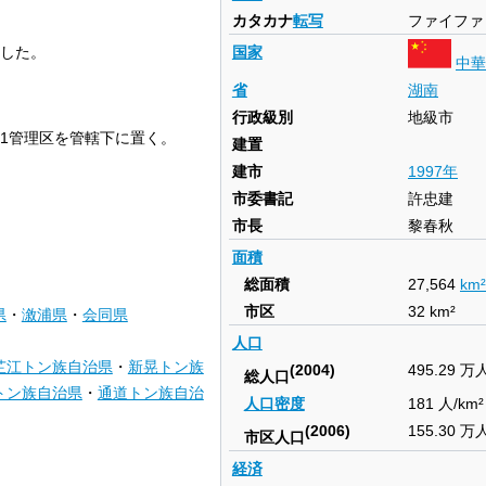
カタカナ
転写
ファイファ
国家
立した。
中華
省
湖南
行政級別
地級市
・1管理区を管轄下に置く。
建置
建市
1997年
市委書記
許忠建
市長
黎春秋
面積
総面積
27,564
km
²
市区
32 km
²
県
・
漵浦県
・
会同県
人口
芷江トン族自治県
・
新晃トン族
(2004)
495.29 万
総人口
トン族自治県
・
通道トン族自治
人口密度
181 人/km
²
(2006)
155.30 万
市区人口
経済