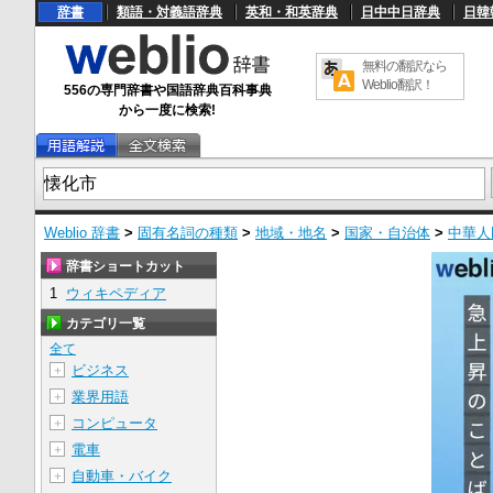
辞書
類語・対義語辞典
英和・和英辞典
日中中日辞典
日韓
無料の翻訳なら
Weblio翻訳！
556の専門辞書や国語辞典百科事典
から一度に検索!
Weblio 辞書
>
固有名詞の種類
>
地域・地名
>
国家・自治体
>
中華人
辞書ショートカット
1
ウィキペディア
カテゴリ一覧
全て
ビジネス
＋
業界用語
＋
コンピュータ
＋
電車
＋
自動車・バイク
＋