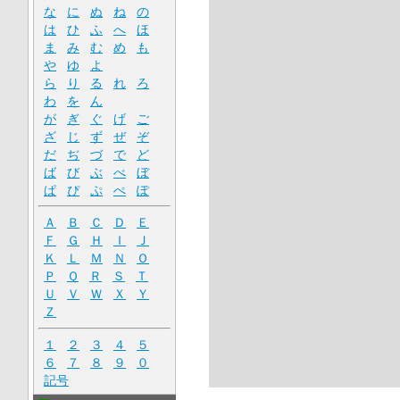
な
に
ぬ
ね
の
は
ひ
ふ
へ
ほ
ま
み
む
め
も
や
ゆ
よ
ら
り
る
れ
ろ
わ
を
ん
が
ぎ
ぐ
げ
ご
ざ
じ
ず
ぜ
ぞ
だ
ぢ
づ
で
ど
ば
び
ぶ
べ
ぼ
ぱ
ぴ
ぷ
ぺ
ぽ
Ａ
Ｂ
Ｃ
Ｄ
Ｅ
Ｆ
Ｇ
Ｈ
Ｉ
Ｊ
Ｋ
Ｌ
Ｍ
Ｎ
Ｏ
Ｐ
Ｑ
Ｒ
Ｓ
Ｔ
Ｕ
Ｖ
Ｗ
Ｘ
Ｙ
Ｚ
１
２
３
４
５
６
７
８
９
０
記号