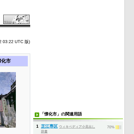
3:22 UTC 版)
懐化市
「懐化市」の関連用語
1
芷江専区
ウィキペディア小見出し
|
|
|
|
|
70%
辞書