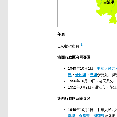
自治県
年表
[
1
]
この節の出典
湘西行政区会同専区
1949年10月1日 -
中華人民共
県
・
会同県
・
晃県
が発足。(8
1950年10月19日 - 会同県
1952年9月2日 - 洪江
湘西行政区沅陵専区
1949年10月1日 - 中華人
凰県
・
永綏県
・
瀘渓県
が発足。