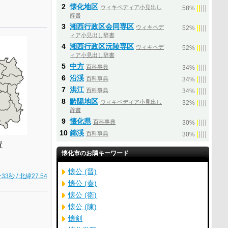
2
懐化地区
ウィキペディア小見出し
|
|
|
|
|
58%
辞書
3
湘西行政区会同専区
ウィキペデ
|
|
|
|
|
52%
ィア小見出し辞書
4
湘西行政区沅陵専区
ウィキペデ
|
|
|
|
|
52%
ィア小見出し辞書
5
中方
百科事典
|
|
|
|
|
34%
6
沿渓
百科事典
|
|
|
|
|
34%
7
洪江
百科事典
|
|
|
|
|
34%
8
黔陽地区
ウィキペディア小見出し
|
|
|
|
|
32%
辞書
9
懐化県
百科事典
|
|
|
|
|
30%
10
錦渓
百科事典
|
|
|
|
|
30%
置
懐化市のお隣キーワード
懐公 (晋)
分33秒
/
北緯27.54
懐公 (秦)
懐公 (衛)
懐公 (陳)
懐剣