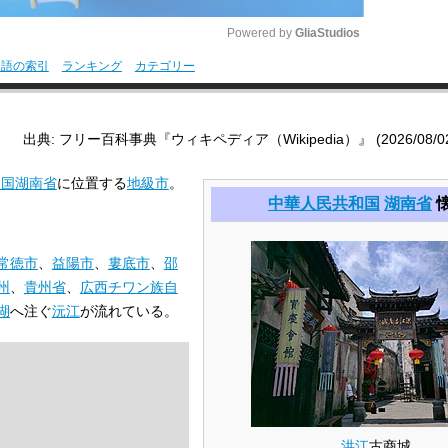
Powered by 
GliaStudios
用語の索引
ランキング
カテゴリー
M
u
出典: フリー百科事典『ウィキペディア（Wikipedia）』 (2026/08/02 0
t
e
和国
湖南省
に位置する
地級市
。
中華人民共和国
湖南省
常徳市
、
益陽市
、
婁底市
、
邵
州
、
貴州省
、
広西チワン族自
湖
へ注ぐ
沅江
が流れている。
洪江
古商城