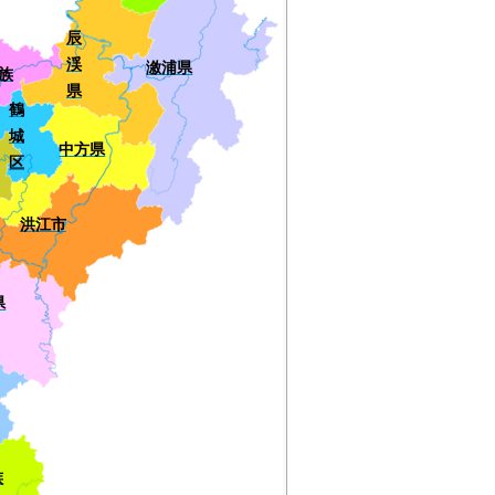
辰
渓
漵浦県
族
県
鶴
城
中方県
区
洪江市
県
族