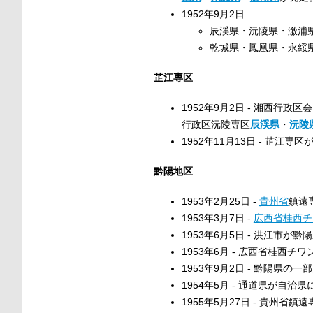
1952年9月2日
辰渓県・沅陵県・漵浦
乾城県・鳳凰県・永綏
芷江専区
1952年9月2日 - 湘西行政区
行政区沅陵専区
辰渓県
・
沅陵
1952年11月13日 - 芷江専区
黔陽地区
1953年2月25日 -
貴州省
鎮遠
1953年3月7日 -
広西省
桂西チ
1953年6月5日 - 洪江市が黔
1953年6月 - 広西省桂西チ
1953年9月2日 - 黔陽県の
1954年5月 - 通道県が自治
1955年5月27日 - 貴州省