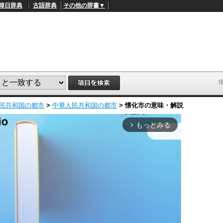
韓日辞典
古語辞典
その他の辞書▼
民共和国の都市
>
中華人民共和国の都市
>
懐化市
の意味・解説
もっとみる
arrow_forward_ios