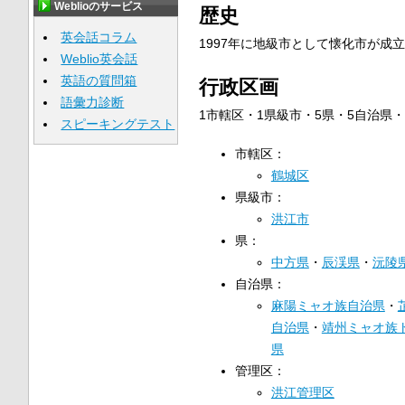
Weblioのサービス
歴史
英会話コラム
1997年に地級市として懐化市が成
Weblio英会話
英語の質問箱
行政区画
語彙力診断
1市轄区・1県級市・5県・5自治県
スピーキングテスト
市轄区：
鶴城区
県級市：
洪江市
県：
中方県
・
辰渓県
・
沅陵
自治県：
麻陽ミャオ族自治県
・
自治県
・
靖州ミャオ族
県
管理区：
洪江管理区