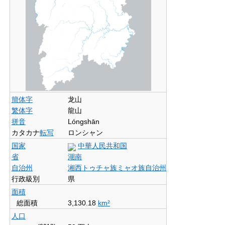
簡体字
龙山
繁体字
龍山
拼音
Lóngshān
カタカナ
転写
ロンシャン
国家
中華人民共和国
省
湖南
自治州
湘西トゥチャ族ミャオ族自治州
行政級別
県
面積
総面積
3,130.18
km²
人口