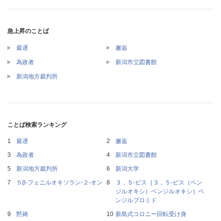
急上昇のことば
最遅
邂逅
為政者
新潟市立図書館
新潟地方裁判所
ことば検索ランキング
最遅
邂逅
為政者
新潟市立図書館
新潟地方裁判所
新潟大学
５β‐フェニルオキソラン‐２‐オン
３，５‐ビス［３，５‐ビス（ベン
ジルオキシ）ベンジルオキシ］ベ
ンジルブロミド
黙祷
新島式コロニー回転受け身