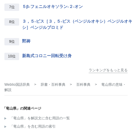
５β‐フェニルオキソラン‐２‐オン
7位
３，５‐ビス［３，５‐ビス（ベンジルオキシ）ベンジルオ
8位
シ］ベンジルブロミド
黙祷
9位
新島式コロニー回転受け身
10位
ランキングをもっと見る
Weblio国語辞典
>
辞書・百科事典
>
百科事典
>
竜山県
の意味・
解説
「竜山県」の関連ページ
「竜山県」を解説文に含む用語の一覧
「竜山県」を含む用語の索引