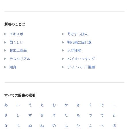
新着のことば
エキスポ
月とすっぽん
図々しい
割れ鍋に綴じ蓋
超加工食品
人間性能
テスクリアル
バイオハッキング
頭身
ディノバルド亜種
すべての辞書の索引
あ
い
う
え
お
か
き
く
け
こ
さ
し
す
せ
そ
た
ち
つ
て
と
な
に
ぬ
ね
の
は
ひ
ふ
へ
ほ