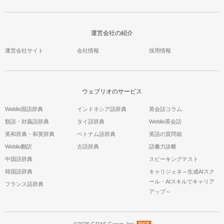
運営会社の紹介
運営会社サイト
会社情報
採用情報
ウェブリオのサービス
Weblio国語辞典
インドネシア語辞典
英会話コラム
類語・対義語辞典
タイ語辞典
Weblio英会話
英和辞典・和英辞典
ベトナム語辞典
英語の質問箱
Weblio翻訳
古語辞典
語彙力診断
中国語辞典
スピーキングテスト
韓国語辞典
キャリジェネ～生成AIスク
ール・AIスキルでキャリア
フランス語辞典
アップ～