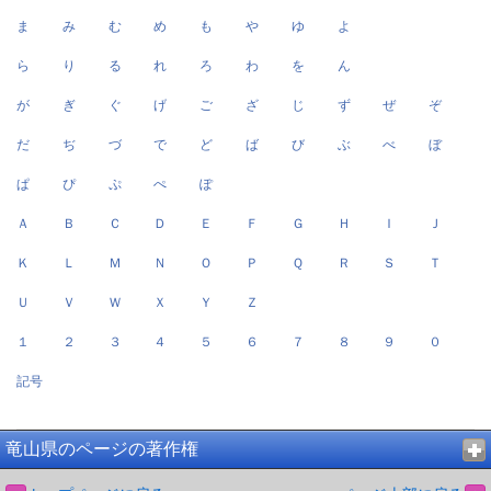
ま
み
む
め
も
や
ゆ
よ
ら
り
る
れ
ろ
わ
を
ん
が
ぎ
ぐ
げ
ご
ざ
じ
ず
ぜ
ぞ
だ
ぢ
づ
で
ど
ば
び
ぶ
べ
ぼ
ぱ
ぴ
ぷ
ぺ
ぽ
Ａ
Ｂ
Ｃ
Ｄ
Ｅ
Ｆ
Ｇ
Ｈ
Ｉ
Ｊ
Ｋ
Ｌ
Ｍ
Ｎ
Ｏ
Ｐ
Ｑ
Ｒ
Ｓ
Ｔ
Ｕ
Ｖ
Ｗ
Ｘ
Ｙ
Ｚ
１
２
３
４
５
６
７
８
９
０
記号
竜山県のページの著作権