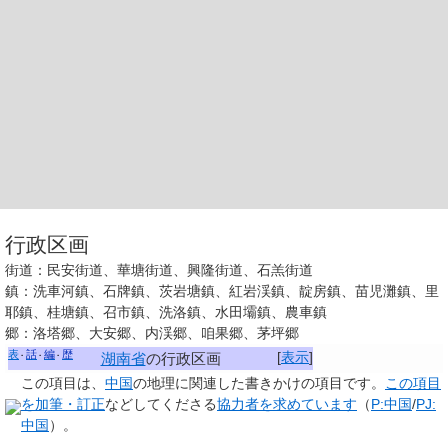
行政区画
街道：民安街道、華塘街道、興隆街道、石羔街道
鎮：洗車河鎮、石牌鎮、茨岩塘鎮、紅岩渓鎮、靛房鎮、苗児灘鎮、里
耶鎮、桂塘鎮、召市鎮、洗洛鎮、水田壩鎮、農車鎮
郷：洛塔郷、大安郷、内渓郷、咱果郷、茅坪郷
表
話
編
歴
[
表示
]
湖南省
の行政区画
この項目は、
中国
の地理に関連した
書きかけの項目
です。
この項目
を加筆・訂正
などしてくださる
協力者を求めています
（
P:中国
/
PJ:
中国
）。