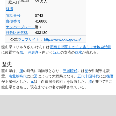
(2013)
59 万人
総人口
経済
電話番号
0743
郵便番号
416800
ナンバープレート
湘U
行政区画代碼
433130
公式
ウェブサイト
：
http://www.xxls.gov.cn/
龍山県
（りゅうざん-けん）は
湖南省
湘西トゥチャ族ミャオ族自治州
に位置する
県
。
洞庭湖
へ向かう
沅江
の支流の
酉水
が流れる。
歴史
龍山県は、
漢
の時代に酉陽県となり、
三国時代
には
蜀
が黚陽県を設
置、
南北朝時代
には
梁
によって大郷県となり、
五代十国時代
には
後晋
が上溪州とした。
元
は「白崖洞長官司」を設置した。
清
が雍正7年に
龍山県と改名し、現在までその名が継承されている。