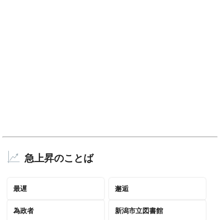
急上昇のことば
最遅
邂逅
為政者
新潟市立図書館