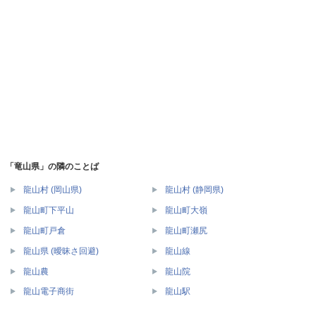
「竜山県」の隣のことば
龍山村 (岡山県)
龍山村 (静岡県)
龍山町下平山
龍山町大嶺
龍山町戸倉
龍山町瀬尻
龍山県 (曖昧さ回避)
龍山線
龍山農
龍山院
龍山電子商街
龍山駅