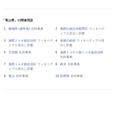
「竜山県」の関連用語
柳城県 (遼寧省)
百科事典
湘西行政区永順専区
ウィキペデ
ィア小見出し辞書
湘西ミャオ族自治州
ウィキペデ
発掘の経緯
ウィキペディア小見
ィア小見出し辞書
出し辞書
大安郷
百科事典
湘西トゥチャ族ミャオ族自治州
百科事典
湘西ミャオ族自治区
ウィキペデ
酉水
百科事典
ィア小見出し辞書
竜山
百科事典
双牌県
百科事典