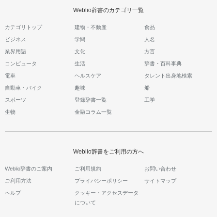
Weblio辞書のカテゴリ一覧
カテゴリトップ
建物・不動産
食品
ビジネス
学問
人名
業界用語
文化
方言
コンピュータ
生活
辞書・百科事典
電車
ヘルスケア
タレント出身地検索
自動車・バイク
趣味
船
スポーツ
登録辞書一覧
工学
生物
金融コラム一覧
Weblio辞書をご利用の方へ
Weblio辞書のご案内
ご利用規約
お問い合わせ
ご利用方法
プライバシーポリシー
サイトマップ
ヘルプ
クッキー・アクセスデータ
について