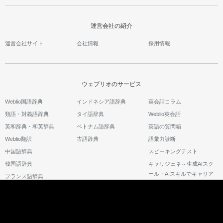
運営会社の紹介
運営会社サイト
会社情報
採用情報
ウェブリオのサービス
Weblio国語辞典
インドネシア語辞典
英会話コラム
類語・対義語辞典
タイ語辞典
Weblio英会話
英和辞典・和英辞典
ベトナム語辞典
英語の質問箱
Weblio翻訳
古語辞典
語彙力診断
中国語辞典
スピーキングテスト
韓国語辞典
キャリジェネ～生成AIスク
ール・AIスキルでキャリア
フランス語辞典
アップ～
©2026 GRAS Group, Inc.