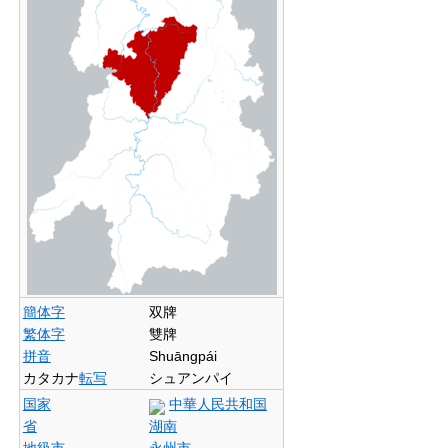
簡体字
双牌
繁体字
雙牌
拼音
Shuāngpái
カタカナ
転写
シュアンパイ
国家
中華人民共和国
省
湖南
地級市
永州市