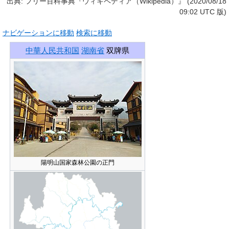
出典: フリー百科事典『ウィキペディア（Wikipedia）』 (2020/08/18
09:02 UTC 版)
ナビゲーションに移動
検索に移動
中華人民共和国
湖南省
双牌県
陽明山国家森林公園の正門