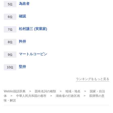
為政者
5位
確認
6位
松村謙三 (実業家)
7位
矜持
8位
マートルコービン
9位
堅持
10位
ランキングをもっと見る
Weblio国語辞典
>
固有名詞の種類
>
地域・地名
>
国家・自治
体
>
中華人民共和国の都市
>
湖南省の行政区画
>
双牌県
の意
味・解説