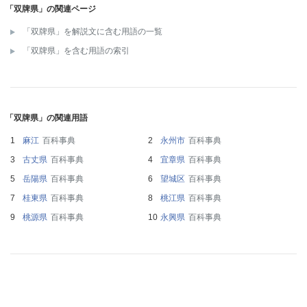
「双牌県」の関連ページ
「双牌県」を解説文に含む用語の一覧
「双牌県」を含む用語の索引
「双牌県」の関連用語
麻江
百科事典
永州市
百科事典
古丈県
百科事典
宜章県
百科事典
岳陽県
百科事典
望城区
百科事典
桂東県
百科事典
桃江県
百科事典
桃源県
百科事典
永興県
百科事典