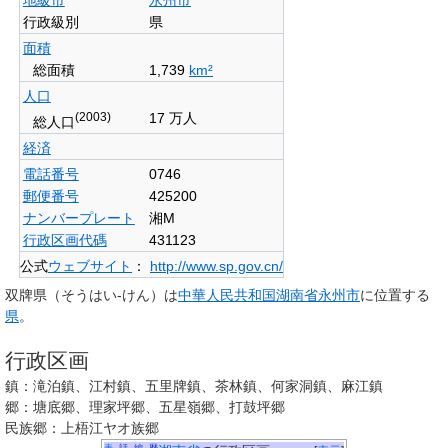
行政級別
県
面積
総面積
1,739
km²
人口
(2003)
17 万人
総人口
経済
電話番号
0746
郵便番号
425200
ナンバープレート
湘M
行政区画代碼
431123
公式
ウェブサイト
：
http://www.sp.gov.cn/
双牌県
（そうはい-けん）は
中華人民共和国
湖南省
永州市
に位置する
県
。
行政区画
鎮：滝泊鎮、江村鎮、五里牌鎮、茶林鎮、何家洞鎮、麻江鎮
郷：塘底郷、理家坪郷、五星嶺郷、打鼓坪郷
民族郷：上梧江ヤオ族郷