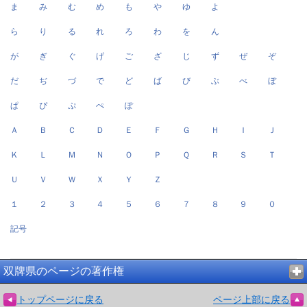
ま
み
む
め
も
や
ゆ
よ
ら
り
る
れ
ろ
わ
を
ん
が
ぎ
ぐ
げ
ご
ざ
じ
ず
ぜ
ぞ
だ
ぢ
づ
で
ど
ば
び
ぶ
べ
ぼ
ぱ
ぴ
ぷ
ぺ
ぽ
Ａ
Ｂ
Ｃ
Ｄ
Ｅ
Ｆ
Ｇ
Ｈ
Ｉ
Ｊ
Ｋ
Ｌ
Ｍ
Ｎ
Ｏ
Ｐ
Ｑ
Ｒ
Ｓ
Ｔ
Ｕ
Ｖ
Ｗ
Ｘ
Ｙ
Ｚ
１
２
３
４
５
６
７
８
９
０
記号
双牌県のページの著作権
トップページに戻る
ページ上部に戻る