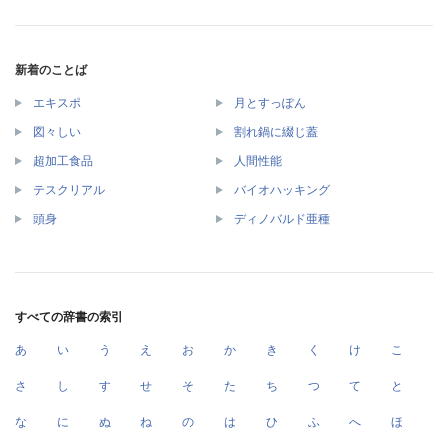
新着のことば
エキスポ
月とすっぽん
図々しい
割れ鍋に綴じ蓋
超加工食品
人間性能
テスクリアル
バイオハッキング
頭身
ディノバルド亜種
すべての辞書の索引
あ
い
う
え
お
か
き
く
け
こ
さ
し
す
せ
そ
た
ち
つ
て
と
な
に
ぬ
ね
の
は
ひ
ふ
へ
ほ