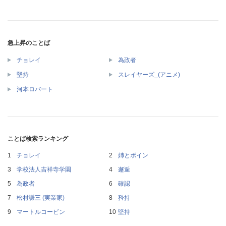
急上昇のことば
チョレイ
為政者
堅持
スレイヤーズ_(アニメ)
河本ロバート
ことば検索ランキング
チョレイ
姉とボイン
学校法人吉祥寺学園
邂逅
為政者
確認
松村謙三 (実業家)
矜持
マートルコービン
堅持