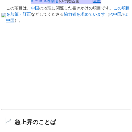
表
話
編
歴
湖南省
の行政区画
[
表示
]
この項目は、
中国
の地理に関連した
書きかけの項目
です。
この項目
を加筆・訂正
などしてくださる
協力者を求めています
（
P:中国
/
PJ:
中国
）。
急上昇のことば