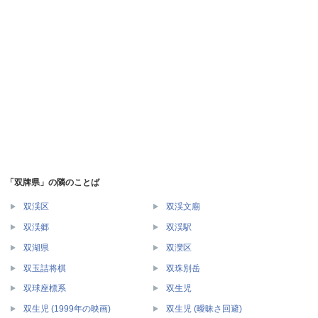
「双牌県」の隣のことば
双渓区
双渓文廟
双渓郷
双渓駅
双湖県
双灤区
双玉詰将棋
双珠別岳
双球座標系
双生児
双生児 (1999年の映画)
双生児 (曖昧さ回避)