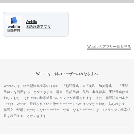
Weblio
国語辞典アプリ
Weblioのアプリ一覧を見る
Weblioをご覧のユーザーのみなさまへ
Weblioでは、統合型辞書検索のほかに、「類語辞典」や「英和・和英辞典」、「手話
辞典」を利用することができます。辞書、類語辞典、英和・和英辞典、手話辞典は連
動しており、それぞれの検索結果へのリンクが表示されます。また、解説記事の本文
中では、Weblioに登録されている他のキーワードへのリンクが自動的に貼られます。
解説文で登場した分からないキーワードや気になるキーワードは、1クリックで検索結
果を表示することができます。