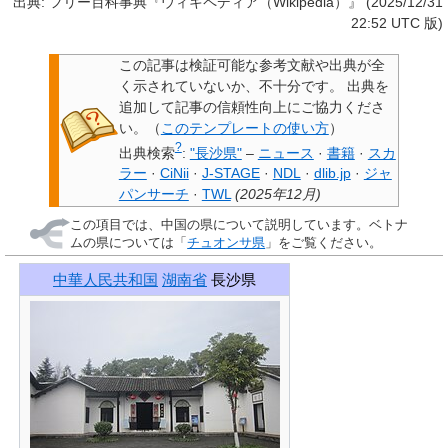
出典: フリー百科事典『ウィキペディア（Wikipedia）』 (2025/12/31
22:52 UTC 版)
この記事は検証可能な参考文献や出典が全
く示されていないか、不十分です。
出典を
追加して記事の信頼性向上にご協力くださ
い。
（
このテンプレートの使い方
）
?
出典検索
:
"長沙県"
–
ニュース
·
書籍
·
スカ
ラー
·
CiNii
·
J-STAGE
·
NDL
·
dlib.jp
·
ジャ
パンサーチ
·
TWL
(
2025年12月
)
この項目では、中国の県について説明しています。ベトナ
ムの県については「
チュオンサ県
」をご覧ください。
中華人民共和国
湖南省
長沙県