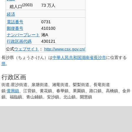
(2003)
73 万人
総人口
経済
電話番号
0731
郵便番号
410100
ナンバープレート
湘A
行政区画代碼
430121
公式
ウェブサイト
：
http://www.csx.gov.cn/
長沙県
（ちょうさ-けん）は
中華人民共和国
湖南省
長沙市
に位置する
県
。
行政区画
街道:星沙街道、泉塘街道、湘竜街道、㮾梨街道、長竜街道
鎮:
黄興鎮
、江背鎮、黄花鎮、春華鎮、果園鎮、路口鎮、高橋鎮、金井
鎮、福臨鎮、青山鋪鎮、安沙鎮、北山鎮、開慧鎮