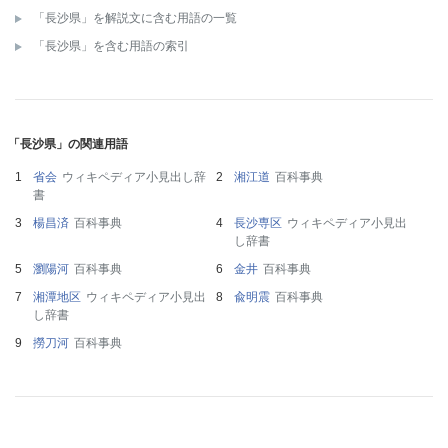
「長沙県」を解説文に含む用語の一覧
「長沙県」を含む用語の索引
「長沙県」の関連用語
省会
ウィキペディア小見出し辞
湘江道
百科事典
書
楊昌済
百科事典
長沙専区
ウィキペディア小見出
し辞書
瀏陽河
百科事典
金井
百科事典
湘潭地区
ウィキペディア小見出
兪明震
百科事典
し辞書
撈刀河
百科事典