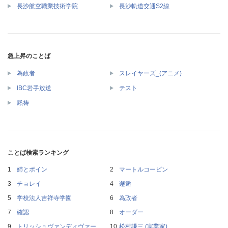
長沙航空職業技術学院
長沙軌道交通S2線
急上昇のことば
為政者
スレイヤーズ_(アニメ)
IBC岩手放送
テスト
黙祷
ことば検索ランキング
姉とボイン
マートルコービン
チョレイ
邂逅
学校法人吉祥寺学園
為政者
確認
オーダー
トリッシュヴァンディヴァー
松村謙三 (実業家)