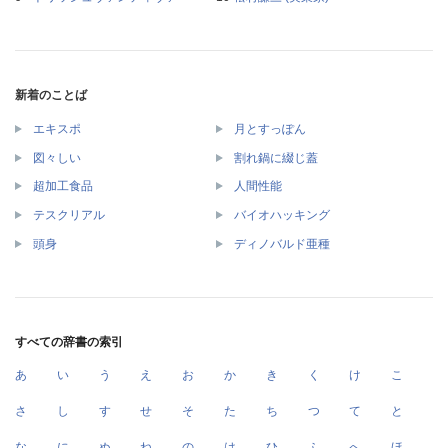
新着のことば
エキスポ
月とすっぽん
図々しい
割れ鍋に綴じ蓋
超加工食品
人間性能
テスクリアル
バイオハッキング
頭身
ディノバルド亜種
すべての辞書の索引
あ
い
う
え
お
か
き
く
け
こ
さ
し
す
せ
そ
た
ち
つ
て
と
な
に
ぬ
ね
の
は
ひ
ふ
へ
ほ