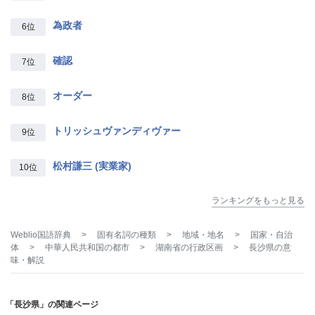
為政者
6位
確認
7位
オーダー
8位
トリッシュヴァンディヴァー
9位
松村謙三 (実業家)
10位
ランキングをもっと見る
Weblio国語辞典
>
固有名詞の種類
>
地域・地名
>
国家・自治
体
>
中華人民共和国の都市
>
湖南省の行政区画
>
長沙県
の意
味・解説
「長沙県」の関連ページ