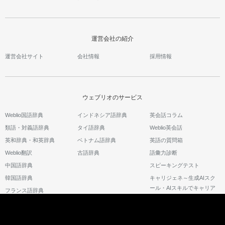
運営会社の紹介
運営会社サイト
会社情報
採用情報
ウェブリオのサービス
Weblio国語辞典
インドネシア語辞典
英会話コラム
類語・対義語辞典
タイ語辞典
Weblio英会話
英和辞典・和英辞典
ベトナム語辞典
英語の質問箱
Weblio翻訳
古語辞典
語彙力診断
中国語辞典
スピーキングテスト
韓国語辞典
キャリジェネ～生成AIスク
ール・AIスキルでキャリア
フランス語辞典
アップ～