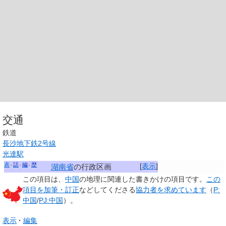
交通
鉄道
長沙地下鉄2号線
光達駅
表
話
編
歴
[
表示
]
湖南省
の行政区画
この項目は、
中国
の地理に関連した
書きかけの項目
です。
この
項目を加筆・訂正
などしてくださる
協力者を求めています
（
P:
中国
/
PJ:中国
）。
表示
編集