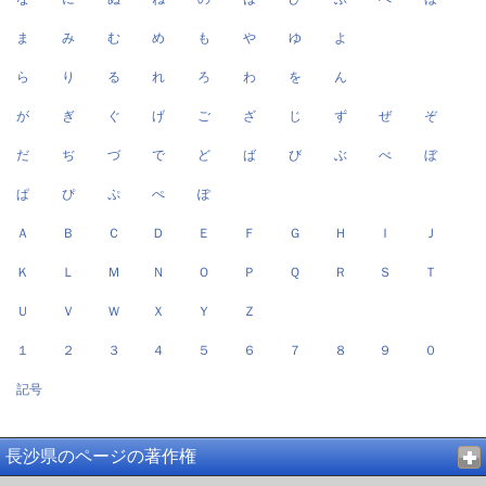
ま
み
む
め
も
や
ゆ
よ
ら
り
る
れ
ろ
わ
を
ん
が
ぎ
ぐ
げ
ご
ざ
じ
ず
ぜ
ぞ
だ
ぢ
づ
で
ど
ば
び
ぶ
べ
ぼ
ぱ
ぴ
ぷ
ぺ
ぽ
Ａ
Ｂ
Ｃ
Ｄ
Ｅ
Ｆ
Ｇ
Ｈ
Ｉ
Ｊ
Ｋ
Ｌ
Ｍ
Ｎ
Ｏ
Ｐ
Ｑ
Ｒ
Ｓ
Ｔ
Ｕ
Ｖ
Ｗ
Ｘ
Ｙ
Ｚ
１
２
３
４
５
６
７
８
９
０
記号
長沙県のページの著作権