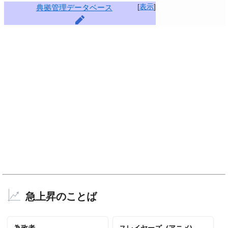
[
表示
]
典拠管理データベース
急上昇のことば
為政者
スレイヤーズ_(アニメ)