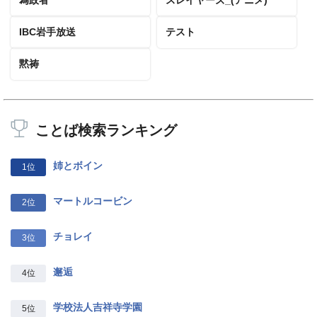
IBC岩手放送
テスト
黙祷
ことば検索ランキング
姉とボイン
1位
マートルコービン
2位
チョレイ
3位
邂逅
4位
学校法人吉祥寺学園
5位