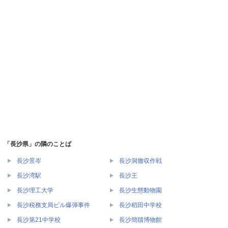
「長沙県」の隣のことば
長沙景岑
長沙洞撤収作戦
長沙湾駅
長沙王
長沙理工大学
長沙生態動物園
長沙税務支局ビル爆弾事件
長沙稻田中学校
長沙第21中学校
長沙簡牘博物館