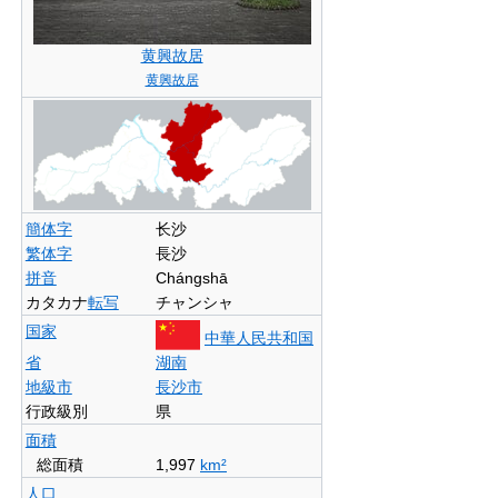
黄興故居
黄興故居
簡体字
长沙
繁体字
長沙
拼音
Chángshā
カタカナ
転写
チャンシャ
国家
中華人民共和国
省
湖南
地級市
長沙市
行政級別
県
面積
総面積
1,997
km²
人口