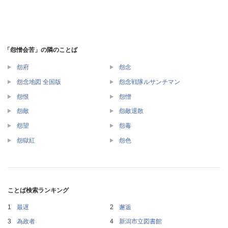
「怨憎会苦」の隣のことば
怨府
怨念
怨念地図 全国版
怨念戦隊ルサンチマン
怨恨
怨憎
怨敵
怨敵退散
怨望
怨毒
怨獄紅
怨色
ことば検索ランキング
最遅
邂逅
為政者
新潟市立図書館