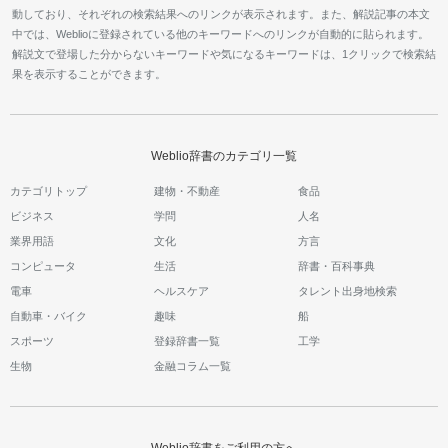
動しており、それぞれの検索結果へのリンクが表示されます。また、解説記事の本文
中では、Weblioに登録されている他のキーワードへのリンクが自動的に貼られます。
解説文で登場した分からないキーワードや気になるキーワードは、1クリックで検索結
果を表示することができます。
Weblio辞書のカテゴリ一覧
カテゴリトップ
建物・不動産
食品
ビジネス
学問
人名
業界用語
文化
方言
コンピュータ
生活
辞書・百科事典
電車
ヘルスケア
タレント出身地検索
自動車・バイク
趣味
船
スポーツ
登録辞書一覧
工学
生物
金融コラム一覧