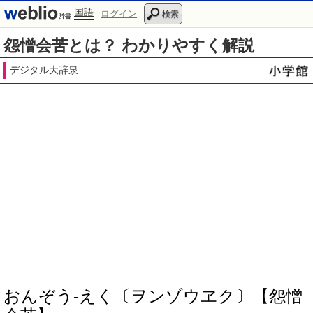
国語
ログイン
検索
怨憎会苦とは？ わかりやすく解説
デジタル大辞泉
おんぞう‐えく〔ヲンゾウヱク〕【怨憎