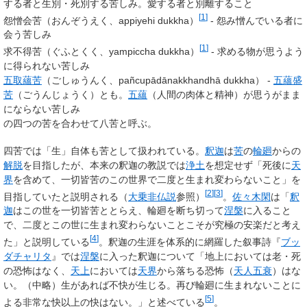
する者と生別・死別する苦しみ。愛する者と別離すること
[
1
]
怨憎会苦（おんぞうえく、appiyehi dukkha）
- 怨み憎んでいる者に
会う苦しみ
[
1
]
求不得苦（ぐふとくく、yampiccha dukkha）
- 求める物が思うよう
に得られない苦しみ
五取蘊苦
（ごしゅうんく、pañcupādānakkhandhā dukkha） -
五蘊盛
苦
（ごうんじょうく）とも。
五蘊
（人間の肉体と精神）が思うがまま
にならない苦しみ
の四つの苦を合わせて
八苦
と呼ぶ。
四苦では「生」自体も苦として扱われている。
釈迦
は
苦
の
輪廻
からの
解脱
を目指したが、本来の釈迦の教説では
浄土
を想定せず「死後に
天
界
を含めて、一切皆苦のこの世界で二度と生まれ変わらないこと」を
[
2
]
[
3
]
目指していたと説明される（
大乗非仏説
参照）
。
佐々木閑
は「
釈
迦
はこの世を一切皆苦ととらえ、輪廻を断ち切って
涅槃
に入ること
で、二度とこの世に生まれ変わらないことこそが究極の安楽だと考え
[
4
]
た」と説明している
。釈迦の生涯を体系的に網羅した叙事詩『
ブッ
ダチャリタ
』では
涅槃
に入った釈迦について「地上においては老・死
の恐怖はなく、
天上
においては
天界
から落ちる恐怖（
天人五衰
）はな
い。（中略）生があれば不快が生じる。再び輪廻に生まれないことに
[
5
]
よる非常な快以上の快はない。」と述べている
。