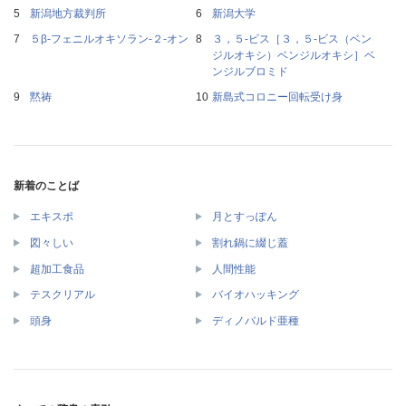
新潟地方裁判所
新潟大学
５β‐フェニルオキソラン‐２‐オン
３，５‐ビス［３，５‐ビス（ベン
ジルオキシ）ベンジルオキシ］ベ
ンジルブロミド
黙祷
新島式コロニー回転受け身
新着のことば
エキスポ
月とすっぽん
図々しい
割れ鍋に綴じ蓋
超加工食品
人間性能
テスクリアル
バイオハッキング
頭身
ディノバルド亜種