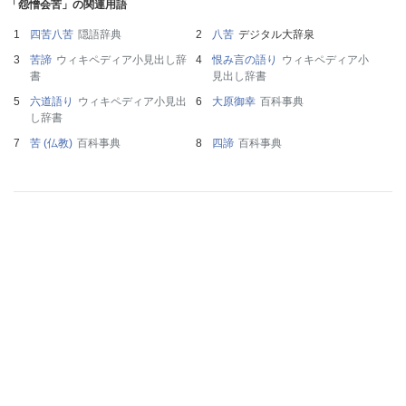
「怨憎会苦」の関連用語
四苦八苦
隠語辞典
八苦
デジタル大辞泉
苦諦
ウィキペディア小見出し辞
恨み言の語り
ウィキペディア小
書
見出し辞書
六道語り
ウィキペディア小見出
大原御幸
百科事典
し辞書
苦 (仏教)
百科事典
四諦
百科事典