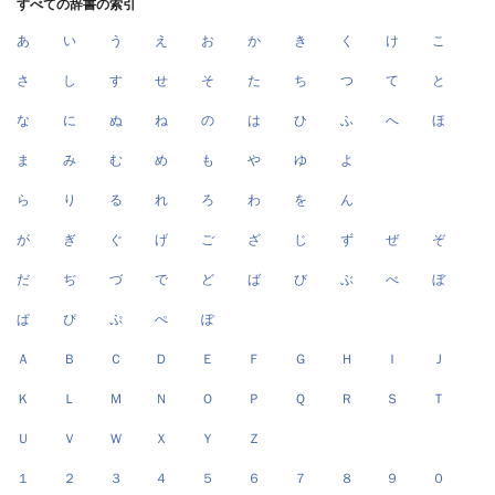
すべての辞書の索引
あ
い
う
え
お
か
き
く
け
こ
さ
し
す
せ
そ
た
ち
つ
て
と
な
に
ぬ
ね
の
は
ひ
ふ
へ
ほ
ま
み
む
め
も
や
ゆ
よ
ら
り
る
れ
ろ
わ
を
ん
が
ぎ
ぐ
げ
ご
ざ
じ
ず
ぜ
ぞ
だ
ぢ
づ
で
ど
ば
び
ぶ
べ
ぼ
ぱ
ぴ
ぷ
ぺ
ぽ
Ａ
Ｂ
Ｃ
Ｄ
Ｅ
Ｆ
Ｇ
Ｈ
Ｉ
Ｊ
Ｋ
Ｌ
Ｍ
Ｎ
Ｏ
Ｐ
Ｑ
Ｒ
Ｓ
Ｔ
Ｕ
Ｖ
Ｗ
Ｘ
Ｙ
Ｚ
１
２
３
４
５
６
７
８
９
０