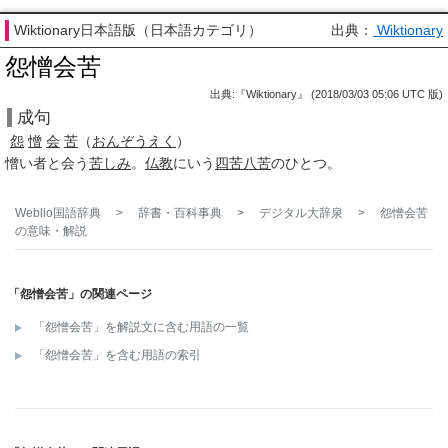
Wiktionary日本語版（日本語カテゴリ）
出典：
Wiktionary
怨憎会苦
出典:『Wiktionary』 (2018/03/03 05:06 UTC 版)
成句
怨
憎
会
苦
（
おんぞうえく
）
憎い者と会う
苦しみ
。
仏教
にいう
四苦八苦
のひとつ。
Weblio国語辞典
>
辞書・百科事典
>
デジタル大辞泉
>
怨憎会苦
の意味・解説
「怨憎会苦」の関連ページ
「怨憎会苦」を解説文に含む用語の一覧
「怨憎会苦」を含む用語の索引