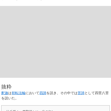
抜粋
釈迦
は
初転法輪
において
四諦
を説き、その中では
苦諦
として四苦八苦
を説いた。