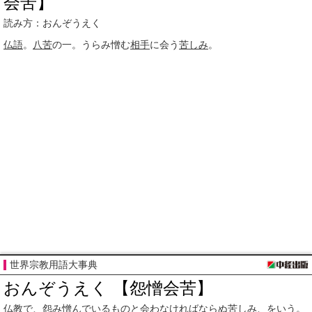
会苦】
読み方：おんぞうえく
仏語
。
八苦
の一。うらみ憎む
相手
に会う
苦しみ
。
世界宗教用語大事典
おんぞうえく 【怨憎会苦】
仏教
で、
怨み
憎んで
いるものと会わ
なければ
ならぬ
苦しみ
、をいう。