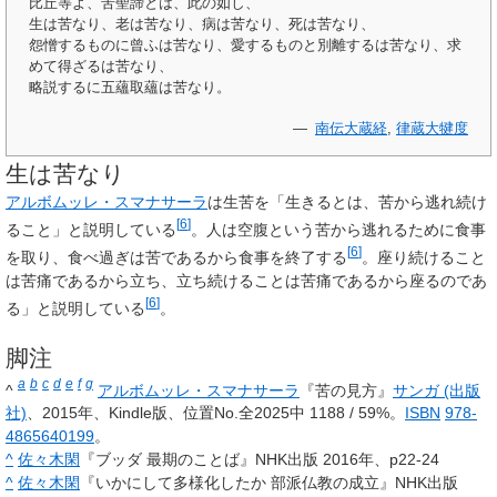
比丘等よ、苦聖諦とは、此の如し、
生は苦なり、老は苦なり、病は苦なり、死は苦なり、
怨憎するものに曾ふは苦なり、愛するものと別離するは苦なり、求
めて得ざるは苦なり、
略説するに五蘊取蘊は苦なり。
—
南伝大蔵経
,
律蔵
大犍度
生は苦なり
アルボムッレ・スマナサーラ
は生苦を「生きるとは、苦から逃れ続け
[
6
]
ること」と説明している
。人は空腹という苦から逃れるために食事
[
6
]
を取り、食べ過ぎは苦であるから食事を終了する
。座り続けること
は苦痛であるから立ち、立ち続けることは苦痛であるから座るのであ
[
6
]
る」と説明している
。
脚注
a
b
c
d
e
f
g
^
アルボムッレ・スマナサーラ
『苦の見方』
サンガ (出版
社)
、2015年、Kindle版、位置No.全2025中 1188 / 59%。
ISBN
978-
4865640199
。
^
佐々木閑
『ブッダ 最期のことば』NHK出版 2016年、p22-24
^
佐々木閑
『いかにして多様化したか 部派仏教の成立』NHK出版