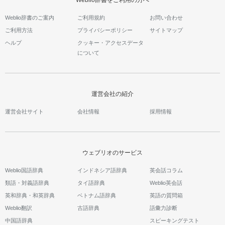
Weblio辞書をご利用の方へ
Weblio辞書のご案内
ご利用規約
お問い合わせ
ご利用方法
プライバシーポリシー
サイトマップ
ヘルプ
クッキー・アクセスデータ
について
運営会社の紹介
運営会社サイト
会社情報
採用情報
ウェブリオのサービス
Weblio国語辞典
インドネシア語辞典
英会話コラム
類語・対義語辞典
タイ語辞典
Weblio英会話
英和辞典・和英辞典
ベトナム語辞典
英語の質問箱
Weblio翻訳
古語辞典
語彙力診断
中国語辞典
スピーキングテスト