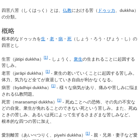
四苦八苦
（しくはっく）とは、
仏教
における苦（
ドゥッカ
、dukkha）
の分類。
概略
根本的なドゥッカを
生
・
老
・
病
・
死
（しょう・ろう・びょう・し）の
四苦
とし
[
1
]
生苦（jātipi dukkha）
- しょうく。
衆生
の生まれることに起因する
苦しみ。
[
1
]
老苦（jarāpi dukkha）
- 衆生の老いていくことに起因する苦しみ。
体力、気力など全てが衰退していき自由が利かなくなる。
[
1
]
病苦（byādhipi dukkha）
- 様々な病気があり、痛みや苦しみに悩ま
される仏教問題。
[
1
]
死苦（maraṇampi dukkha）
- 死ぬことへの恐怖、その先の不安な
どの自覚。衆生が免れることのできない死という苦しみ。また、死ぬ
ときの苦しみ、あるいは死によって生ずるさまざまな苦しみなど。
根本的な四つの苦に加え、
[
1
]
愛別離苦（あいべつりく、piyehi dukkha）
- 親・兄弟・妻子など愛