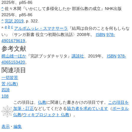
2025年、p85-86
^
佐々木閑『いかにして多様化したか 部派仏教の成立』NHK出版
2025年、p85-86
^
完訳 2019
, p. 322.
a
b
c
^
アルボムッレ・スマナサーラ
『結局は自分のことを何もしらな
い』〈サンガ新書 役立つ初期仏教法話〉2008年。
ISBN
978-
4901679619
。
参考文献
梶山雄一ほか
『完訳ブッダチャリタ』
講談社
、2019年。
ISBN
978-
4065153420
。
関連項目
一切皆苦
苦 (仏教)
四諦
108
この項目は、
仏教
に関連した
書きかけの項目
です。
この項目を
加筆・訂正
などしてくださる
協力者を求めています
（
ポータル
仏教
/
ウィキプロジェクト 仏教
）。
表示
編集