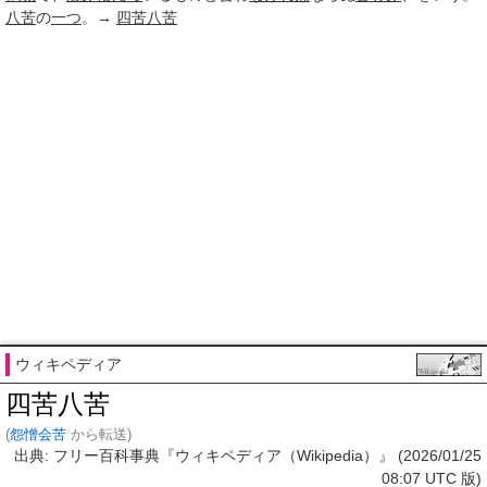
八苦
の
一つ
。→
四苦八苦
ウィキペディア
四苦八苦
(
怨憎会苦
から転送)
出典: フリー百科事典『ウィキペディア（Wikipedia）』 (2026/01/25
08:07 UTC 版)