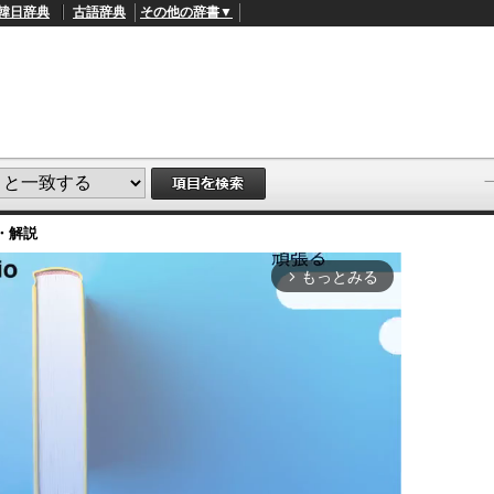
韓日辞典
古語辞典
その他の辞書▼
・解説
もっとみる
arrow_forward_ios