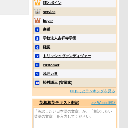
姉とボイン
service
buyer
邂逅
学校法人吉祥寺学園
確認
トリッシュヴァンディヴァー
customer
浅井カヨ
松村謙三 (実業家)
>>もっとランキングを見る
英和和英テキスト翻訳
>> Weblio翻訳