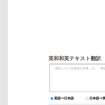
英和和英テキスト翻訳
英語⇒日本語
日本語⇒