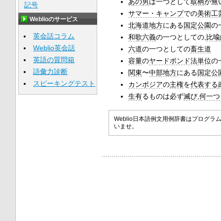
あの男
は一つとして
取柄
が無
記号
サマー・キャンプ
での
美術工
Weblioのサービス
北海道地方
にある
国定公園
の
英会話コラム
和歌
六義
の一つとしての,
比喩
Weblio英会話
六道
の一つとしての
畜生道
英語の質問箱
容量
の
ヤードポンド法
単位
の
語彙力診断
関東
〜
中部地方
にある
国定公
スピーキングテスト
カンボジア
の
主権
を
代表する
生有
るものは必ず
滅び
,
何一つ
Weblio日本語例文用例辞書はプロ
いませ。