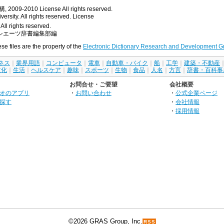
, 2009-2010
License
All rights reserved.
rsity. All rights reserved.
License
All rights reserved.
シエーツ辞書編集部編
ese files are the property of the
Electronic Dictionary Research and Development G
ネス
｜
業界用語
｜
コンピュータ
｜
電車
｜
自動車・バイク
｜
船
｜
工学
｜
建築・不動産
文化
｜
生活
｜
ヘルスケア
｜
趣味
｜
スポーツ
｜
生物
｜
食品
｜
人名
｜
方言
｜
辞書・百科事
お問合せ・ご要望
会社概要
オのアプリ
・
お問い合わせ
・
公式企業ページ
探す
・
会社情報
・
採用情報
©2026 GRAS Group, Inc.
RSS