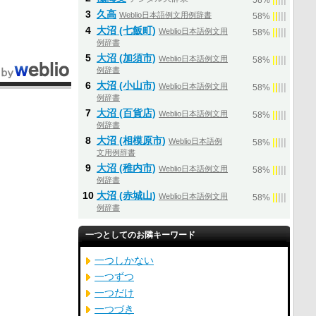
58%
3
久高
Weblio日本語例文用例辞書
|
|
|
|
|
58%
4
大沼 (七飯町)
Weblio日本語例文用
|
|
|
|
|
58%
例辞書
5
大沼 (加須市)
Weblio日本語例文用
|
|
|
|
|
58%
例辞書
6
大沼 (小山市)
Weblio日本語例文用
|
|
|
|
|
58%
例辞書
7
大沼 (百貨店)
Weblio日本語例文用
|
|
|
|
|
58%
例辞書
8
大沼 (相模原市)
Weblio日本語例
|
|
|
|
|
58%
文用例辞書
9
大沼 (稚内市)
Weblio日本語例文用
|
|
|
|
|
58%
例辞書
10
大沼 (赤城山)
Weblio日本語例文用
|
|
|
|
|
58%
例辞書
一つとしてのお隣キーワード
一つしかない
一つずつ
一つだけ
一つづき