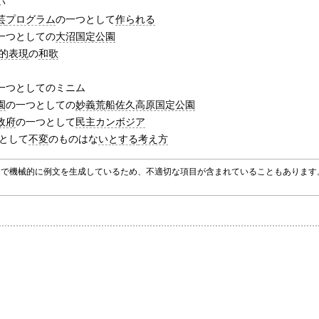
い
芸
プログラム
の一つとして
作られる
一つとしての
大沼国定公園
的表現
の
和歌
一つとしてのミニム
園
の一つとしての
妙義荒船佐久高原国定公園
政府
の一つとして
民主カンボジア
として
不変
のものはな
いとする
考え方
グラムで機械的に例文を生成しているため、不適切な項目が含まれていることもありま