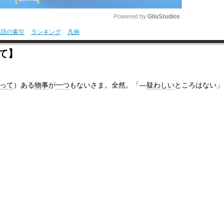
Powered by 
GliaStudios
用語の索引
ランキング
凡例
M
て】
u
t
って
）ある
物事
が
一つ
もないさま。全然。「―
疑わしい
ところはない」
e