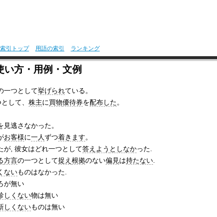
索引トップ
用語の索引
ランキング
使い方・用例・文例
の一つとして
挙げられ
ている。
つとして、
株主
に
買物
優待券
を
配布した
。
を見逃さなかった。
が
お客様
に
一人
ずつ
着きます
。
たが, 彼女はどれ一つとして
答えよう
としなか
った.
る
方言
の一つとして
捉え
根拠
のない
偏見
は
持たない
.
くない
ものはなかった.
ろが無い
珍しくない
物は無い
新しくない
ものは無い