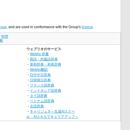
roup
, and are used in conformance with the Group's
licence
.
｜
学問
典
ウェブリオのサービス
・
Weblio 辞書
・
類語・対義語辞典
・
英和辞典・和英辞典
・
Weblio翻訳
・
日中中日辞典
・
日韓韓日辞典
・
フランス語辞典
・
インドネシア語辞典
・
タイ語辞典
・
ベトナム語辞典
・
古語辞典
・
キャリジェネ～生成AIスクー
ル・AIスキルでキャリアアップ～