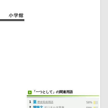
「一つとして」の関連用語
1
粟
歴史民俗用語
|
|
|
|
|
58%
2
懺悔文
デジタル大辞泉
|
|
|
|
|