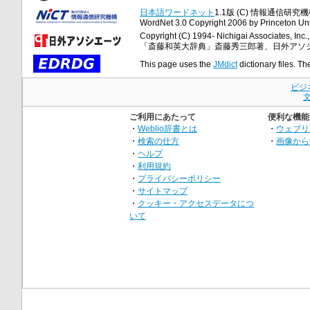
日本語ワードネット
1.1版 (C) 情報通信研究機構
WordNet 3.0 Copyright 2006 by Princeton Unive
Copyright (C) 1994- Nichigai Associates, Inc., 
「斎藤和英大辞典」斎藤秀三郎著、日外アソ
This page uses the
JMdict
dictionary files. Th
ビジ
ご利用にあたって
便利な機能
・
Weblio辞書とは
・
ウェブリ
・
検索の仕方
・
画像から
・
ヘルプ
・
利用規約
・
プライバシーポリシー
・
サイトマップ
・
クッキー・アクセスデータにつ
いて