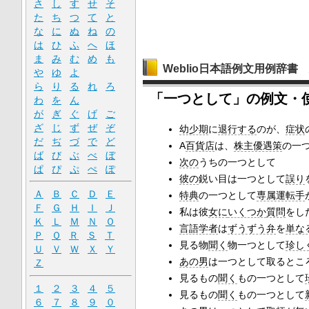
さ
し
す
せ
そ
た
ち
つ
て
と
な
に
ぬ
ね
の
は
ひ
ふ
へ
ほ
ま
み
む
め
も
Weblio日本語例文用例辞書
や
ゆ
よ
ら
り
る
れ
ろ
「一つとして」の例文・
わ
を
ん
が
ぎ
ぐ
げ
ご
ざ
じ
ず
ぜ
ぞ
幼少期
に
退行する
のが、
症状
だ
ぢ
づ
で
ど
A
百貨店
は、
株主優遇策
の一
ば
び
ぶ
べ
ぼ
次の
うちの一つとして
ぱ
ぴ
ぷ
ぺ
ぽ
彼の
鋭い目は一つとして
誤り
Ａ
Ｂ
Ｃ
Ｄ
Ｅ
特典
の一つとして
専属運転手
Ｆ
Ｇ
Ｈ
Ｉ
Ｊ
私は彼
女に
いくつか
質問
をし
Ｋ
Ｌ
Ｍ
Ｎ
Ｏ
言語学者
は
ずうずう弁
を
単な
Ｐ
Ｑ
Ｒ
Ｓ
Ｔ
見る物
聞く
物一つとして
珍し
Ｕ
Ｖ
Ｗ
Ｘ
Ｙ
あの男
は一つとして取るとこ
Ｚ
見るもの
聞く
もの一つとして
１
２
３
４
５
見るもの
聞く
もの一つとして
６
７
８
９
０