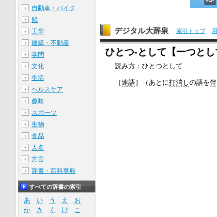
自動車・バイク
＋
船
＋
デジタル大辞泉
工学
索引トップ
＋
建築・不動産
＋
ひとつ‐として【一つとし
学問
＋
読み方：ひとつとして
文化
＋
生活
＋
［
連語
］
（あとに
打消し
の語を
伴
ヘルスケア
＋
趣味
＋
スポーツ
＋
生物
＋
食品
＋
人名
＋
方言
＋
辞書・百科事典
＋
すべての辞書の索引
あ
い
う
え
お
か
き
く
け
こ