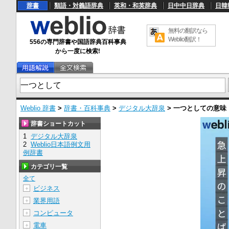
辞書
類語・対義語辞典
英和・和英辞典
日中中日辞典
日韓
無料の翻訳なら
Weblio翻訳！
556の専門辞書や国語辞典百科事典
から一度に検索!
Weblio 辞書
>
辞書・百科事典
>
デジタル大辞泉
>
一つとして
の意味
辞書ショートカット
1
デジタル大辞泉
2
Weblio日本語例文用
例辞書
カテゴリ一覧
全て
ビジネス
＋
業界用語
＋
コンピュータ
＋
電車
＋