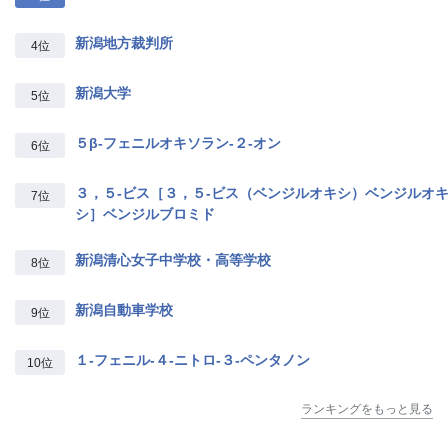
新潟地方裁判所
4位
新潟大学
5位
５β‐フェニルオキソラン‐２‐オン
6位
３，５‐ビス［３，５‐ビス（ベンジルオキシ）ベンジルオ
7位
シ］ベンジルブロミド
新潟清心女子中学校・高等学校
8位
新潟自動車学校
9位
１‐フェニル‐４‐ニトロ‐３‐ペンタノン
10位
ランキングをもっと見る