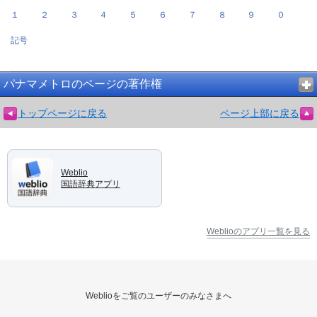
１
２
３
４
５
６
７
８
９
０
記号
パナマメトロのページの著作権
トップページに戻る
ページ上部に戻る
Weblio
国語辞典アプリ
Weblioのアプリ一覧を見る
Weblioをご覧のユーザーのみなさまへ