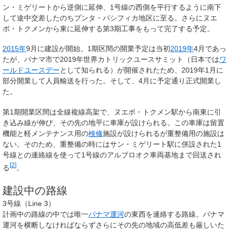
ン・ミゲリートから逆側に延伸、1号線の西側を平行するように南下
して途中交差したのちプンタ・パシフィカ地区に至る。さらにヌエ
ボ・トクメンから東に延伸する第3期工事をもって完了する予定。
2015年
9月に建設が開始。1期区間の開業予定は当初
2019年
4月であっ
たが、パナマ市で2019年世界カトリックユースサミット（日本では
ワ
ールドユースデー
として知られる）が開催されたため、2019年1月に
部分開業して人員輸送を行った。そして、4月に予定通り正式開業し
た。
第1期開業区間は全線複線高架で、ヌエボ・トクメン駅から南東に引
き込み線が伸び、その先の地平に車庫が設けられる。この車庫は留置
機能と軽メンテナンス用の
検修
施設が設けられるが重整備用の施設は
ない。そのため、重整備の時にはサン・ミゲリート駅に併設された1
号線との連絡線を使って1号線のアルブロオク車両基地まで回送され
[
2
]
る
。
建設中の路線
3号線（Line 3）
計画中の路線の中では唯一
パナマ運河
の東西を連絡する路線。パナマ
運河を横断しなければならずさらにその先の地域の高低差も厳しいた