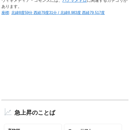
ウィキメディア・コモンズには、
パナマメトロ
に関連するカテゴリが
あります。
座標
:
北緯8度59分
西経79度31分
/
北緯8.983度 西経79.517度
急上昇のことば