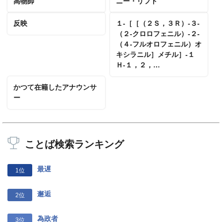
高物師
ニー・リフト
反映
１‐［［（２Ｓ，３Ｒ）‐３‐
（２‐クロロフェニル）‐２‐
（４‐フルオロフェニル）オ
キシラニル］メチル］‐１
Ｈ‐１，２，…
かつて在籍したアナウンサ
ー
ことば検索ランキング
最遅
1位
邂逅
2位
為政者
3位