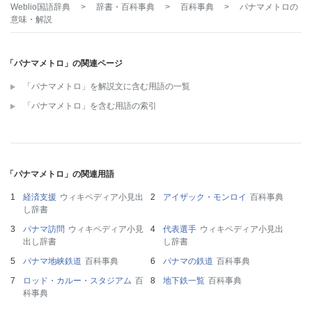
Weblio国語辞典
>
辞書・百科事典
>
百科事典
>
パナマメトロ
の
意味・解説
「パナマメトロ」の関連ページ
「パナマメトロ」を解説文に含む用語の一覧
「パナマメトロ」を含む用語の索引
「パナマメトロ」の関連用語
経済支援
ウィキペディア小見出
アイザック・モンロイ
百科事典
し辞書
パナマ訪問
ウィキペディア小見
代表選手
ウィキペディア小見出
出し辞書
し辞書
パナマ地峡鉄道
百科事典
パナマの鉄道
百科事典
ロッド・カルー・スタジアム
百
地下鉄一覧
百科事典
科事典