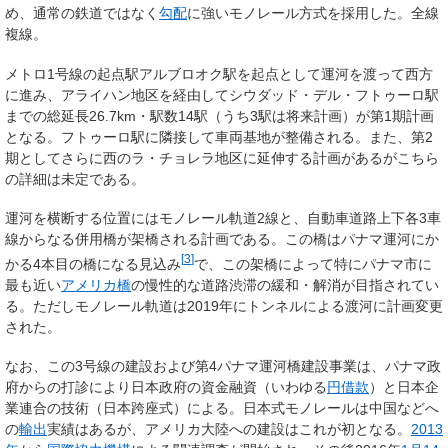
め、通常の鉄道ではなく
勾配
に強いモノレール方式を採用した。全線
複線。
メトロ1号線の起点駅アルブロオク駅を起点として運河を渡って西方
に進み、アライハン地区を経由してシウダッド・デル・フトゥーロ駅
までの総延長26.7km・駅数14駅（うち3駅は将来計画）が第1期計画
となる。フトゥーロ駅に隣接して車両基地が整備される。また、第2
期としてさらに西のラ・チョレラ地区に延伸する計画があるがこちら
の詳細は未定である。
運河を横断する位置にはモノレール軌道2線と、自動車道路上下各3車
線からなる併用橋が架橋される計画である。この橋はパナマ運河にか
[
3
]
かる4本目の橋になる見込み
で、この架橋によって特にパナマ市に
最も近い
アメリカ橋
の慢性的な道路渋滞の緩和・解消が目指されてい
る。ただしモノレール軌道は2019年にトンネルによる渡河に計画変更
された。
なお、この3号線の建設および第4パナマ運河橋建設事業は、パナマ政
府からの打診により日本政府の資金融資（いわゆる
円借款
）と日本企
業連合の技術（日本跨座式）による。日本式モノレールは中国などへ
の
輸出
実績はあるが、アメリカ大陸への建設はこれが初となる。
2013