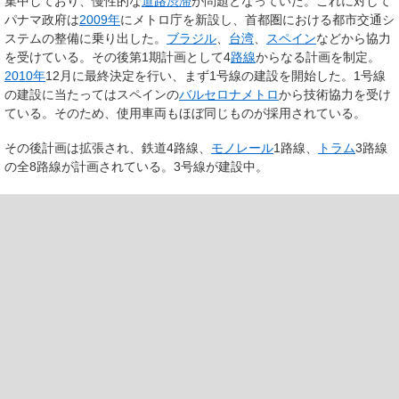
集中しており、慢性的な
道路渋滞
が問題となっていた。これに対して
パナマ政府は
2009年
にメトロ庁を新設し、首都圏における都市交通シ
ステムの整備に乗り出した。
ブラジル
、
台湾
、
スペイン
などから協力
を受けている。その後第1期計画として4
路線
からなる計画を制定。
2010年
12月に最終決定を行い、まず1号線の建設を開始した。1号線
の建設に当たってはスペインの
バルセロナメトロ
から技術協力を受け
ている。そのため、使用車両もほぼ同じものが採用されている。
その後計画は拡張され、鉄道4路線、
モノレール
1路線、
トラム
3路線
の全8路線が計画されている。3号線が建設中。