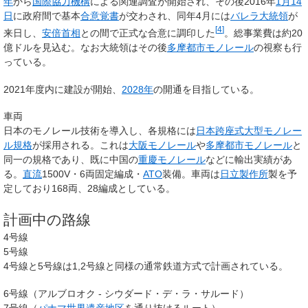
年
から
国際協力機構
による関連調査が開始され、その後2016年
1月14
日
に政府間で基本
合意覚書
が交わされ、同年4月には
バレラ大統領
が
[
4
]
来日し、
安倍首相
との間で正式な合意に調印した
。総事業費は約20
億ドルを見込む。なお大統領はその後
多摩都市モノレール
の視察も行
っている。
2021年度内に建設が開始、
2028年
の開通を目指している。
車両
日本のモノレール技術を導入し、各規格には
日本跨座式大型モノレー
ル規格
が採用される。これは
大阪モノレール
や
多摩都市モノレール
と
同一の規格であり、既に中国の
重慶モノレール
などに輸出実績があ
る。
直流
1500V・6両固定編成・
ATO
装備。車両は
日立製作所
製を予
定しており168両、28編成としている。
計画中の路線
4号線
5号線
4号線と5号線は1,2号線と同様の通常鉄道方式で計画されている。
6号線（アルブロオク - シウダード・デ・ラ・サルード）
7号線（
パナマ世界遺産地区
を通り抜けるルート）