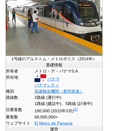
1号線のアルストム・メトロポリス（2014年）
基礎情報
所有者
メトロ・デ・パナマS.A.
所在地
パナマ
パナマシティ
種別
高速輸送機関（都市鉄道）
路線数
2路線 (運行中)
1路線 (建設中)、5路線 (計画中)
日乗客数
[
1
]
180,000 (2015年3月)
乗客数
68,500,000+
ウェブサイト
El Metro de Panamá
運営