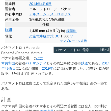
開業日
2014年
4月6日
運営者
エル・メトロ・デ・パナマ
保有車両数
アルストム・メトロポリス
列車全長
3両編成および5両編成
仕様
軌間
1
1,435
mm
(
4
ft
8
⁄
in
)
標準軌
2
電化
架空電車線方式
DC
1,500
V
テンプレートを表示
パナマメトロ（
Metro de
パナマ・メトロ1号線
[
表示
]
Panamá
/Panama Metro：
パナマ首都圏交通）は
パナ
マ共和国
の首都
パナマシティ
とその周辺を結ぶ都市
鉄道
である。
2014
年
4月5日
に1号線が開業、
2019年
に2号線が開業した。現在3号線が建
設中、8号線まで計画されている。
パナマメトロは政府によって策定された国家5か年投資計画の一部で
ある。
計画
パナマ共和国の首都パナマ市とその周辺の首都圏には全人口の3割が