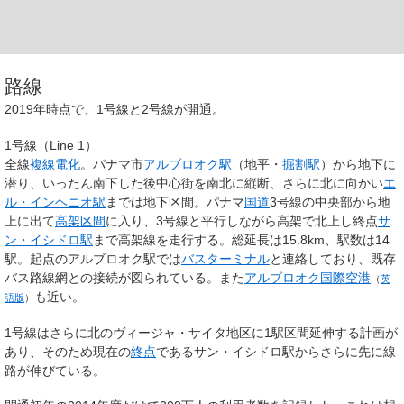
路線
2019年時点で、1号線と2号線が開通。
1号線（Line 1）
全線
複線
電化
。パナマ市
アルブロオク駅
（地平・
掘割駅
）から地下に
潜り、いったん南下した後中心街を南北に縦断、さらに北に向かい
エ
ル・インヘニオ駅
までは地下区間。パナマ
国道
3号線の中央部から地
上に出て
高架区間
に入り、3号線と平行しながら高架で北上し終点
サ
ン・イシドロ駅
まで高架線を走行する。総延長は15.8km、駅数は14
駅。起点のアルブロオク駅では
バスターミナル
と連絡しており、既存
バス路線網との接続が図られている。また
アルブロオク国際空港
（
英
も近い。
語版
）
1号線はさらに北のヴィージャ・サイタ地区に1駅区間延伸する計画が
あり、そのため現在の
終点
であるサン・イシドロ駅からさらに先に線
路が伸びている。