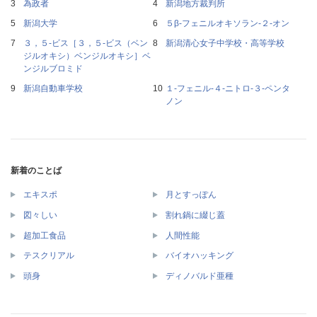
為政者
新潟地方裁判所
新潟大学
５β‐フェニルオキソラン‐２‐オン
３，５‐ビス［３，５‐ビス（ベン
新潟清心女子中学校・高等学校
ジルオキシ）ベンジルオキシ］ベ
ンジルブロミド
新潟自動車学校
１‐フェニル‐４‐ニトロ‐３‐ペンタ
ノン
新着のことば
エキスポ
月とすっぽん
図々しい
割れ鍋に綴じ蓋
超加工食品
人間性能
テスクリアル
バイオハッキング
頭身
ディノバルド亜種