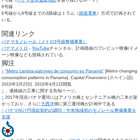
8号線
6号線から8号線までの3路線はトラム（
路面電車
）方式で計画されて
いる。
関連リンク
パナマモノレール（メトロ3号線整備事業）
パナマメトロ
-
YouTube
チャンネル
、計画路線のプレビュー映像/イメ
ージ映像なども投稿されている。
脚注
↑
“Metro cambia patrones de consumo en Panamá”
[
Metro changing
consumption patterns in Panama
]
.
Capital Financiero
(スペイン語).
2015年3月23日
. 2015年4月1日閲覧
.
↑
、連絡線の工事に関する告知ページ。
↑
2017年現在パナマ運河にはアメリカ橋とセンテニアル橋の二本が架
かっており、さらに
大西洋
側に第三運河橋が計画中である
↑
パナマ向け円借款契約の調印：中米地域初のモノレール整備事業を
支援