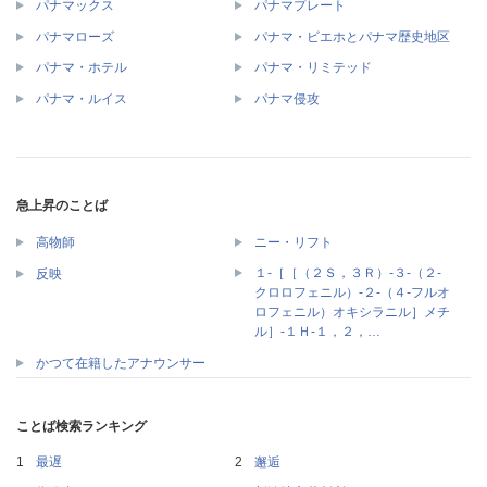
パナマックス
パナマプレート
パナマローズ
パナマ・ビエホとパナマ歴史地区
パナマ・ホテル
パナマ・リミテッド
パナマ・ルイス
パナマ侵攻
急上昇のことば
高物師
ニー・リフト
１‐［［（２Ｓ，３Ｒ）‐３‐（２‐
反映
クロロフェニル）‐２‐（４‐フルオ
ロフェニル）オキシラニル］メチ
ル］‐１Ｈ‐１，２，…
かつて在籍したアナウンサー
ことば検索ランキング
最遅
邂逅