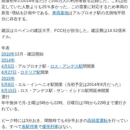
開通初年の2014年度だけで200万人の利用者数を記録した。これは想
定していた人数よりも25％多かった。この需要に対応するため車両の
新造･増結を計画中である。
車両基地
はアルブロオク駅の北側地平部
分に存在する。
建設はスペインの建設大手、FCC社が担当した。建設費は14.52億米
ドル。
年表
2010年
12月 - 建設開始
2014年
4月5日
- アルブロオク駅 -
ロス・アンデス駅
間開業
8月27日
-
ロテリア駅
開業
2015年
5月8日
- エル・インヘニオ駅開業（当初予定は2014年8月だった）
8月15日
- ロス・アンデス駅 - サン・イシドロ駅間延伸開業
運行
年中無休で月-土曜は5時から22時、日曜日は7時から22時まで運行さ
れている。
ピーク時には3分おき、閑散時でも4分半おきの
高頻度運転
を行ってい
る。すべて
各駅停車
で
優等列車
はない。