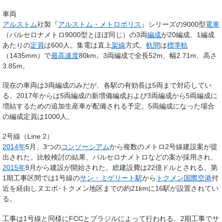
車両
アルストム
社製『
アルストム・メトロポリス
』シリーズの9000型
電車
（バルセロナメトロ9000型とほぼ同じ）の3両
編成
が20編成、1編成
あたりの
定員
は600人。集電は直上
架線
方式。
軌間
は
標準軌
（1435mm）で
最高速度
80km。3両編成で全長52m、幅2.71m、高さ
3.85m。
現在の車両は3両編成のみだが、各駅の有効長は5両まで対応してい
る。2017年からは5両編成の新増備編成および3両編成から5両編成に
増結するための追加生産車が配備される予定。5両編成になった場合
の編成定員は1000人。
2号線（Line 2）
2014年
5月、3つの
コンソーシアム
から複数のメトロ2号線建設案が提
出された。比較検討の結果、バルセロナメトロなどの案が採用され、
2015年
9月から建設が開始された。総建設費は22億ドルとされる。第
1期工事区間では1号線の
サン・ミゲリート駅
から
トクメン国際空港
付
近を経由しヌエボ･トクメン地区までの約21kmに16駅が設置されてい
る。
工事は1号線と同様にFCCとブラジルによって行われる。2期工事でサ