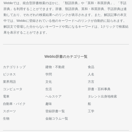
Weblioでは、統合型辞書検索のほかに、「類語辞典」や「英和・和英辞典」、「手話
辞典」を利用することができます。辞書、類語辞典、英和・和英辞典、手話辞典は連
動しており、それぞれの検索結果へのリンクが表示されます。また、解説記事の本文
中では、Weblioに登録されている他のキーワードへのリンクが自動的に貼られます。
解説文で登場した分からないキーワードや気になるキーワードは、1クリックで検索結
果を表示することができます。
Weblio辞書のカテゴリ一覧
カテゴリトップ
建物・不動産
食品
ビジネス
学問
人名
業界用語
文化
方言
コンピュータ
生活
辞書・百科事典
電車
ヘルスケア
タレント出身地検索
自動車・バイク
趣味
船
スポーツ
登録辞書一覧
工学
生物
金融コラム一覧