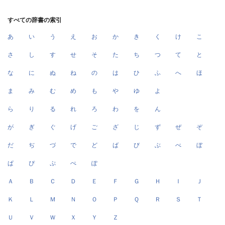
すべての辞書の索引
あ
い
う
え
お
か
き
く
け
こ
さ
し
す
せ
そ
た
ち
つ
て
と
な
に
ぬ
ね
の
は
ひ
ふ
へ
ほ
ま
み
む
め
も
や
ゆ
よ
ら
り
る
れ
ろ
わ
を
ん
が
ぎ
ぐ
げ
ご
ざ
じ
ず
ぜ
ぞ
だ
ぢ
づ
で
ど
ば
び
ぶ
べ
ぼ
ぱ
ぴ
ぷ
ぺ
ぽ
Ａ
Ｂ
Ｃ
Ｄ
Ｅ
Ｆ
Ｇ
Ｈ
Ｉ
Ｊ
Ｋ
Ｌ
Ｍ
Ｎ
Ｏ
Ｐ
Ｑ
Ｒ
Ｓ
Ｔ
Ｕ
Ｖ
Ｗ
Ｘ
Ｙ
Ｚ