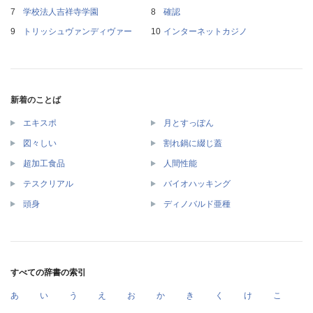
学校法人吉祥寺学園
確認
トリッシュヴァンディヴァー
インターネットカジノ
新着のことば
エキスポ
月とすっぽん
図々しい
割れ鍋に綴じ蓋
超加工食品
人間性能
テスクリアル
バイオハッキング
頭身
ディノバルド亜種
すべての辞書の索引
あ
い
う
え
お
か
き
く
け
こ