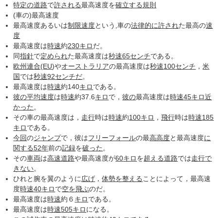
特定の
道路
で
許される
最高速度を
確立する
規則
(車の)最高速度
最高速度あるいは
制限速度
という,車の
法律的に
許され
た最高の
速
度
最高速度は
時速
約
230
キロ
だ。
同
指針
で
定められ
た最高速度は
秒速
65
センチ
である。
欧州連合
(
EU
)や
オーストラリア
の最高速度は
秒速
100
センチ
，
米
国
では
秒速
92
センチだ
。
最高速度は
時速
約140
キロ
である。
彼の
平均速度
は
時速
約37.6
キロ
で，
彼の
最高速度は
時速
45
キロ
近
かった
。
その車の最高速度は，
走行
時は
時速
約
100
キロ
，
飛行
時は
時速
185
キロ
である。
今回
の
ジャンプ
で，彼は
フリーフォール
の最
高高度
と最高速度
に
関する
52年
前の
記録
を
破った
。
その
車両
は
高速道路
や最高速度が
60
キロ
を
超える
道路
では
走行
で
きない
。
ひれと腕を翼のように
広げ
，
体勢を整える
ことによって，最高速
度
時速
40
キロ
で
空を飛ぶ
のだ。
最高速度は
時速
約６
キロ
である。
最高速度は
時速
505
キロ
になる。