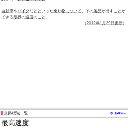
自動車
や
バイク
などといった
乗り物について
、その
製品
が出すことが
できる
限界
の
速度
のこと。
（
2012年1月
29日
更新
）
道路標識一覧
最高速度