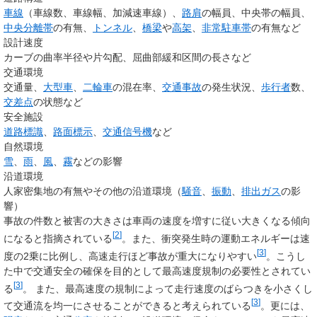
車線
（車線数、車線幅、加減速車線）、
路肩
の幅員、中央帯の幅員、
中央分離帯
の有無、
トンネル
、
橋梁
や
高架
、
非常駐車帯
の有無など
設計速度
カーブの曲率半径や片勾配、屈曲部緩和区間の長さなど
交通環境
交通量、
大型車
、
二輪車
の混在率、
交通事故
の発生状況、
歩行者
数、
交差点
の状態など
安全施設
道路標識
、
路面標示
、
交通信号機
など
自然環境
雪
、
雨
、
風
、
霧
などの影響
沿道環境
人家密集地の有無やその他の沿道環境（
騒音
、
振動
、
排出ガス
の影
響）
事故の件数と被害の大きさは車両の速度を増すに従い大きくなる傾向
[
2
]
になると指摘されている
。また、衝突発生時の運動エネルギーは速
[
3
]
度の2乗に比例し、高速走行ほど事故が重大になりやすい
。こうし
た中で交通安全の確保を目的として最高速度規制の必要性とされてい
[
3
]
る
。 また、最高速度の規制によって走行速度のばらつきを小さくし
[
3
]
て交通流を均一にさせることができると考えられている
。更には、