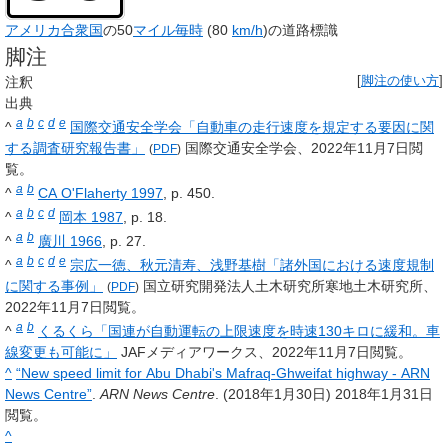
アメリカ合衆国
の50
マイル毎時
(80
km/h
)の道路標識
脚注
注釈
[
脚注の使い方
]
出典
a
b
c
d
e
^
国際交通安全学会「自動車の走行速度を規定する要因に関
する調査研究報告書」
国際交通安全学会、2022年11月7日閲
(
PDF
)
覧。
a
b
^
CA O'Flaherty 1997
, p. 450.
a
b
c
d
^
岡本 1987
, p. 18.
a
b
^
廣川 1966
, p. 27.
a
b
c
d
e
^
宗広一徳、秋元清寿、浅野基樹「諸外国における速度規制
に関する事例」
国立研究開発法人土木研究所寒地土木研究所、
(
PDF
)
2022年11月7日閲覧。
a
b
^
くるくら「国連が自動運転の上限速度を時速130キロに緩和。車
線変更も可能に」
JAFメディアワークス、2022年11月7日閲覧。
^
“New speed limit for Abu Dhabi's Mafraq-Ghweifat highway - ARN
News Centre”
.
ARN News Centre
. (2018年1月30日)
2018年1月31日
閲覧。
^