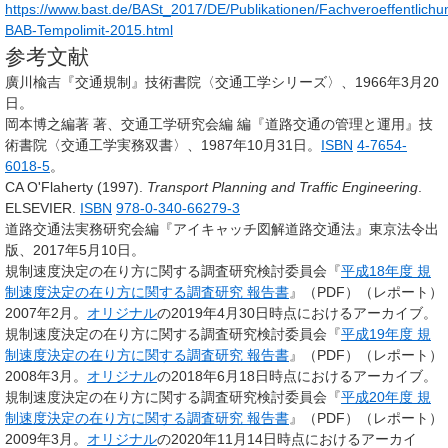
https://www.bast.de/BASt_2017/DE/Publikationen/Fachveroeffentlich
BAB-Tempolimit-2015.html
参考文献
廣川楡吉『交通規制』技術書院〈交通工学シリーズ〉、1966年3月20
日。
岡本博之編著 著、交通工学研究会編 編『道路交通の管理と運用』技
術書院〈交通工学実務双書〉、1987年10月31日。
ISBN
4-7654-
6018-5
。
CA O'Flaherty (1997).
Transport Planning and Traffic Engineering
.
ELSEVIER.
ISBN
978-0-340-66279-3
道路交通法実務研究会編『アイキャッチ図解道路交通法』東京法令出
版、2017年5月10日。
規制速度決定の在り方に関する調査研究検討委員会『
平成18年度 規
制速度決定の在り方に関する調査研究 報告書
』（PDF）（レポート）
2007年2月。
オリジナル
の2019年4月30日時点におけるアーカイブ
。
規制速度決定の在り方に関する調査研究検討委員会『
平成19年度 規
制速度決定の在り方に関する調査研究 報告書
』（PDF）（レポート）
2008年3月。
オリジナル
の2018年6月18日時点におけるアーカイブ
。
規制速度決定の在り方に関する調査研究検討委員会『
平成20年度 規
制速度決定の在り方に関する調査研究 報告書
』（PDF）（レポート）
2009年3月。
オリジナル
の2020年11月14日時点におけるアーカイ