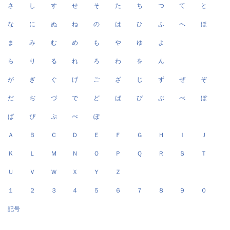
さ
し
す
せ
そ
た
ち
つ
て
と
な
に
ぬ
ね
の
は
ひ
ふ
へ
ほ
ま
み
む
め
も
や
ゆ
よ
ら
り
る
れ
ろ
わ
を
ん
が
ぎ
ぐ
げ
ご
ざ
じ
ず
ぜ
ぞ
だ
ぢ
づ
で
ど
ば
び
ぶ
べ
ぼ
ぱ
ぴ
ぷ
ぺ
ぽ
Ａ
Ｂ
Ｃ
Ｄ
Ｅ
Ｆ
Ｇ
Ｈ
Ｉ
Ｊ
Ｋ
Ｌ
Ｍ
Ｎ
Ｏ
Ｐ
Ｑ
Ｒ
Ｓ
Ｔ
Ｕ
Ｖ
Ｗ
Ｘ
Ｙ
Ｚ
１
２
３
４
５
６
７
８
９
０
記号