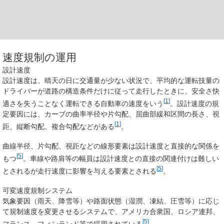
速度規制の運用
設計速度
設計速度は、晴天の日に交通量が少ない状況で、平均的な運転技量の
ドライバーが道路の構造条件だけに従って走行したときに、安全さ快
[
1
]
適さを失うことなく運転できる自動車の速度をいう
。設計速度の規
定要因には、カーブの曲率半径や片勾配、屈曲部緩和区間の長さ、視
[
1
]
距、縦断勾配、複合勾配などがある
。
曲線半径、片勾配、視距などの線形要素は設計速度と直接的な関係を
[
5
]
もつ
。車線や路肩等の幅員は設計速度との直接の関連付けは難しい
[
5
]
とされるが走行速度に影響を与える要素とされる
。
可変速度規制システム
気象要因（雨天、降雪等）や路面状態（湿潤、凍結、圧雪等）に応じ
て規制速度を変更させるシステムで、アメリカ合衆国、ロシア連邦、
[
5
]
フランス、フィンランド等で採用されている
。