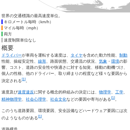
世界の交通標識の最高速度単位。
キロメートル毎時（km/h）
マイル毎時（mph）
両方
速度制限単位なし
概要
ドライバー
が車両を運転する速度は、
タイヤ
を含めた動力性能、
制動
性能、操縦安定性、
線形
、路面状態、交通流の状況、
気象
・
環境
の影
響、コスト、道路の安全性や快適さに対する知覚、移動の動機づけ、
個人の性格、他のドライバー、取り締まりの程度など様々な要因から
[
1
]
決定される
。
速度及び
速度違反
に関する概念的枠組みの決定には、
物理学
、
工学
、
[
1
]
精神物理学
、
社会心理学
、
社会文化
などの要因や寄与がある
。
このうち道路要因、環境要因、安全設備などハードウェア要因には次
[
1
]
のようなものがある
。
道路構造