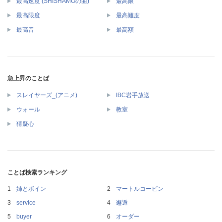
最高速度 (SHISHAMOの曲)
最高限
最高限度
最高難度
最高音
最高額
急上昇のことば
スレイヤーズ_(アニメ)
IBC岩手放送
ウォール
教室
猜疑心
ことば検索ランキング
姉とボイン
マートルコービン
service
邂逅
buyer
オーダー