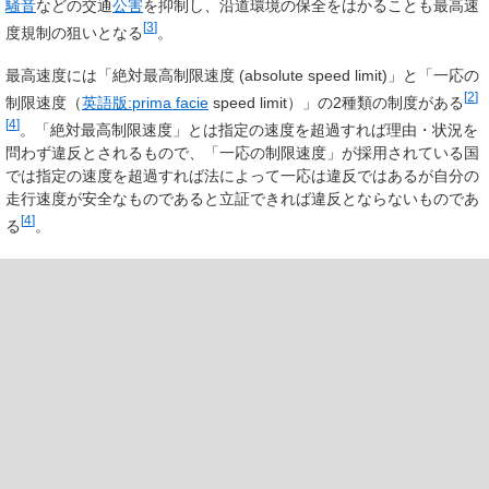
騒音
などの交通
公害
を抑制し、沿道環境の保全をはかることも最高速
[
3
]
度規制の狙いとなる
。
最高速度には「絶対最高制限速度 (absolute speed limit)」と「一応の
[
2
]
制限速度（
英語版:prima facie
speed limit）」の2種類の制度がある
[
4
]
。「絶対最高制限速度」とは指定の速度を超過すれば理由・状況を
問わず違反とされるもので、「一応の制限速度」が採用されている国
では指定の速度を超過すれば法によって一応は違反ではあるが自分の
走行速度が安全なものであると立証できれば違反とならないものであ
[
4
]
る
。