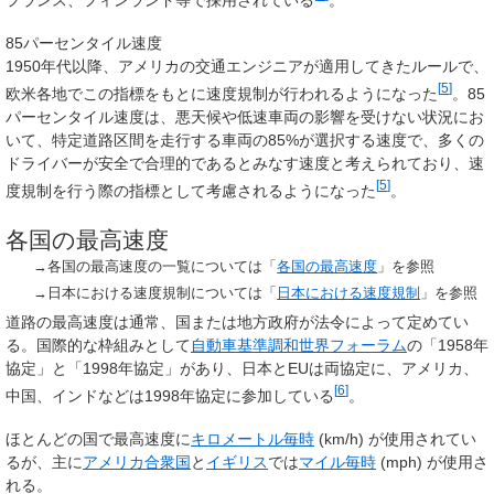
85パーセンタイル速度
1950年代以降、アメリカの交通エンジニアが適用してきたルールで、
[
5
]
欧米各地でこの指標をもとに速度規制が行われるようになった
。85
パーセンタイル速度は、悪天候や低速車両の影響を受けない状況にお
いて、特定道路区間を走行する車両の85%が選択する速度で、多くの
ドライバーが安全で合理的であるとみなす速度と考えられており、速
[
5
]
度規制を行う際の指標として考慮されるようになった
。
各国の最高速度
→各国の最高速度の一覧については「
各国の最高速度
」を参照
→日本における速度規制については「
日本における速度規制
」を参照
道路の最高速度は通常、国または地方政府が法令によって定めてい
る。国際的な枠組みとして
自動車基準調和世界フォーラム
の「1958年
協定」と「1998年協定」があり、日本とEUは両協定に、アメリカ、
[
6
]
中国、インドなどは1998年協定に参加している
。
ほとんどの国で最高速度に
キロメートル毎時
(km/h) が使用されてい
るが、主に
アメリカ合衆国
と
イギリス
では
マイル毎時
(mph) が使用さ
れる。