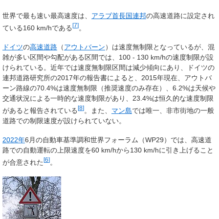
世界で最も速い最高速度は、
アラブ首長国連邦
の高速道路に設定され
[
7
]
ている160 km/hである
。
ドイツ
の
高速道路
（
アウトバーン
）は速度無制限となっているが、混
雑が多い区間や勾配がある区間では、100 - 130 km/hの速度制限が設
けられている。近年では速度無制限区間は減少傾向にあり、ドイツの
連邦道路研究所の2017年の報告書によると、2015年現在、アウトバ
ーン路線の70.4%は速度無制限（推奨速度のみ存在）、6.2%は天候や
交通状況による一時的な速度制限があり、23.4%は恒久的な速度制限
[
8
]
があると報告されている
。また、
マン島
では唯一、非市街地の一般
道路での制限速度が設けられていない。
2022年
6月の自動車基準調和世界フォーラム（WP29）では、高速道
路での自動運転の上限速度を60 km/hから130 km/hに引き上げること
[
6
]
が合意された
。