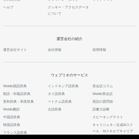
ヘルプ
クッキー・アクセスデータ
について
運営会社の紹介
運営会社サイト
会社情報
採用情報
ウェブリオのサービス
Weblio国語辞典
インドネシア語辞典
英会話コラム
類語・対義語辞典
タイ語辞典
Weblio英会話
英和辞典・和英辞典
ベトナム語辞典
英語の質問箱
Weblio翻訳
古語辞典
語彙力診断
中国語辞典
スピーキングテスト
韓国語辞典
キャリジェネ～生成AIスク
ール・AIスキルでキャリア
フランス語辞典
アップ～