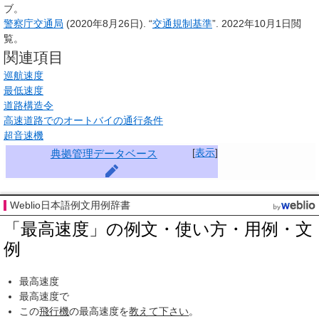
ブ
。
警察庁交通局
(2020年8月26日). “
交通規制基準
”. 2022年10月1日閲
覧。
関連項目
巡航速度
最低速度
道路構造令
高速道路でのオートバイの通行条件
超音速機
[
表示
]
典拠管理データベース
Weblio日本語例文用例辞書
「最高速度」の例文・使い方・用例・文
例
最高速度
最高速度で
この
飛行機
の最高速度を
教えて下さい
。