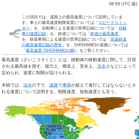
08:59 UTC 版)
この項目では、道路上の最高速度について説明していま
す。車上の最高速度制限装置については「
スピードリミッ
ター
」を、自動車による速度の世界記録については「
自動
車の速度記録
」を、鉄道については「
鉄道の最高速度
」
を、鉄道車両による速度の世界記録については「
高速鉄道
の最高速度記録の歴史
」を、SHISHAMOの楽曲については
「
最高速度 (SHISHAMOの曲)
」をご覧ください。
最高速度
（さいこうそくど）とは、移動体の移動速度に関して、許容
される最高値を指す。能力上、構造上、安全上、
法令
上などによって
定められ、速度に制限が設けられる。
本稿では、
法令
の下で、
道路
で
車両
が超えて進行してはならないとさ
れる速度について説明する。
制限速度
、
規制速度
とも言う。