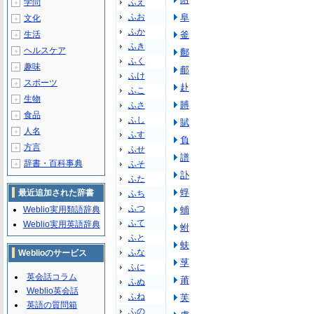
学問
ふえ
＋
ふお
阜
文化
＋
ふか
生活
釜
＋
ふき
ヘルスケア
＋
鄜
ふく
趣味
＋
郙
ふけ
スポーツ
＋
赴
ふこ
生物
＋
賻
ふさ
食品
＋
ふし
賦
人名
＋
ふす
負
方言
＋
ふせ
譜
辞書・百科事典
ふそ
＋
訃
ふた
蜉
最近追加された辞書
ふち
ふつ
Weblio実用類語辞典
蜅
ふて
Weblio実用英語辞典
蚹
ふと
蚨
ふな
Weblioのサービス
莩
ふに
英会話コラム
莆
ふぬ
Weblio英会話
ふね
芙
英語の質問箱
ふの