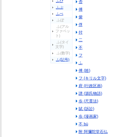
ふぴ
否
ふぷ
傅
ふぺ
俯
ふぽ
俘
ふ(アル
ファベッ
付
ト)
二
ふ(タイ
文字)
不
ふ(数字)
フ
ふ(記号)
ふ
傅 (姓)
フ (キリル文字)
府 (行政区画)
譜 (源氏物語)
歩 (尺貫法)
賦 (訴訟)
歩 (漫画家)
不 bù
附 阿彌陀堂石仏