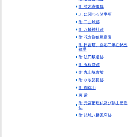
附 並木寄進碑
ふ に関わる諸事項
附 二曲城跡
附 八幡神社跡
附 花倉御仮屋庭園
附 日吉塔、嘉応二年在銘五
輪塔
附 法円坂遺跡
附 丸根砦跡
附 丸山塚古墳
附 水攻築提跡
附 御旗山
斑 孟
附 元宮磨崖仏及び鍋山磨崖
仏
附 結城八幡瓦窯跡