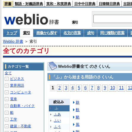
辞書
類語・対義語辞典
英和・和英辞典
日中中日辞典
日韓韓日辞典
古語
索引
トップ
索引
画像から探す
名文の言葉
成句
同じ種類の言葉
Weblio 辞書
＞ 索引
全てのカテゴリ
Weblio辞書全て のさくいん
カテゴリ一覧
全て
「ふ」から始まる用語のさくいん
ビジネス
＋
業界用語
＋
1
2
3
4
5
6
7
8
9
10
11
1
コンピュータ
＋
電車
＋
絞込み
麸
自動車・バイク
＋
ふ
麩
船
＋
ふあ
颫
工学
＋
ふい
風
建築・不動産
＋
ふう
附