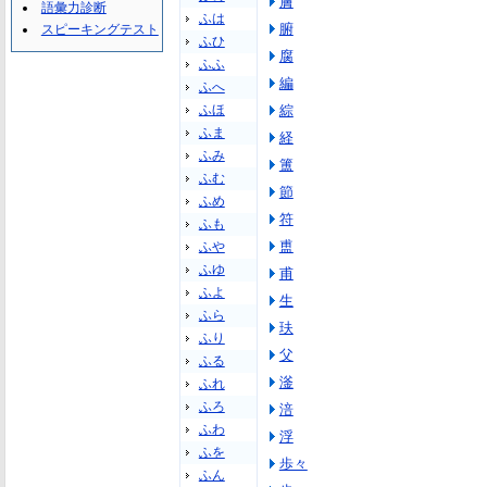
膚
語彙力診断
ふは
腑
スピーキングテスト
ふひ
腐
ふふ
編
ふへ
ふほ
綜
ふま
経
ふみ
簠
ふむ
節
ふめ
符
ふも
盙
ふや
ふゆ
甫
ふよ
生
ふら
玞
ふり
父
ふる
滏
ふれ
ふろ
涪
ふわ
浮
ふを
歩々
ふん