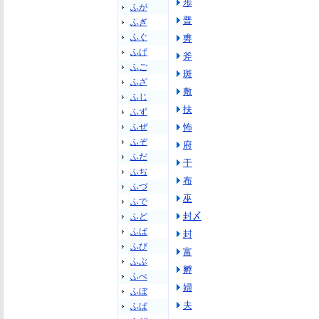
歩
ふが
普
ふぎ
ふぐ
旉
ふげ
斧
ふご
斑
ふざ
敷
ふじ
扶
ふず
ふぜ
怖
ふぞ
府
ふだ
干
ふぢ
布
ふづ
巫
ふで
封〆
ふど
ふば
封
ふび
富
ふぶ
孵
ふべ
婦
ふぼ
夫
ふぱ