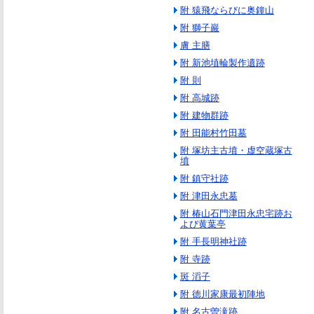
附 猿飛ならびに奥鐘山
附 獅子巖
膚 主膳
附 新池埴輪製作遺跡
附 則
附 高城跡
附 建物群跡
附 田能村竹田墓
附 塚坊主古墳・虚空蔵塚古
墳
附 鎮守社跡
附 津田永忠墓
附 椿山石門津田永忠宅跡お
よび黄葉亭
附 手長明神社跡
附 寺跡
斑 滔子
附 徳川家康最初陣地
附 名古曽滝跡