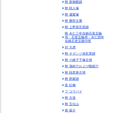
附 新御殿跡
附 戦人塚
附 遺髪塚
附 磐田文庫
附 上野原瓦窯跡
附 永仁三年在銘石造五輪
塔・石造五輪塔・永仁四年
在銘石造宝篋印塔
封 大虎
附 オガンジ池瓦窯跡
附 小銚子子塚古墳
附 蒲鉾穴および眼鏡穴
附 段尻巻古墳
附 郡家跡
富 紅梅
フ コウバイ
附 古道
附 五位山
斑 坂介