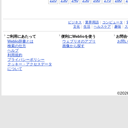
220
230
240
250
260
270
280
2
ビジネス
｜
業界用語
｜
コンピュータ
｜
文化
｜
生活
｜
ヘルスケア
｜
趣味
｜
ス
ご利用にあたって
便利にWeblioを使う
お問合
Weblio辞書とは
ウェブリオのアプリ
お問
検索の仕方
画像から探す
ヘルプ
利用規約
プライバシーポリシー
クッキー・アクセスデータ
について
©2026