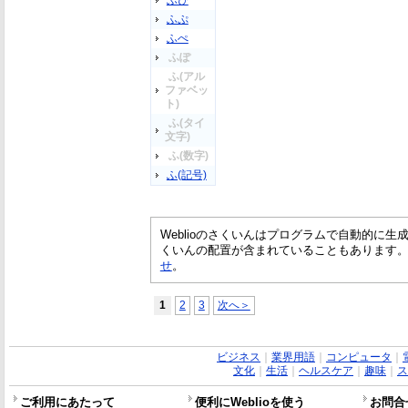
ふぴ
ふぷ
ふぺ
ふぽ
ふ(アル
ファベッ
ト)
ふ(タイ
文字)
ふ(数字)
ふ(記号)
Weblioのさくいんはプログラムで自動的に
くいんの配置が含まれていることもあります
せ
。
1
2
3
次へ＞
ビジネス
｜
業界用語
｜
コンピュータ
｜
文化
｜
生活
｜
ヘルスケア
｜
趣味
｜
ス
ご利用にあたって
便利にWeblioを使う
お問合