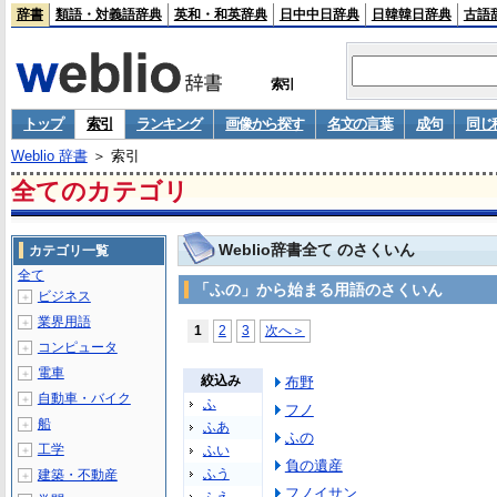
辞書
類語・対義語辞典
英和・和英辞典
日中中日辞典
日韓韓日辞典
古語
索引
トップ
索引
ランキング
画像から探す
名文の言葉
成句
同じ
Weblio 辞書
＞ 索引
全てのカテゴリ
Weblio辞書全て のさくいん
カテゴリ一覧
全て
「ふの」から始まる用語のさくいん
ビジネス
＋
業界用語
＋
1
2
3
次へ＞
コンピュータ
＋
電車
＋
絞込み
布野
自動車・バイク
＋
ふ
フノ
船
＋
ふあ
ふの
工学
ふい
＋
負の遺産
ふう
建築・不動産
＋
フノイサン