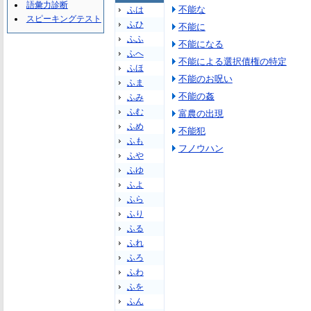
語彙力診断
不能な
ふは
スピーキングテスト
ふひ
不能に
ふふ
不能になる
ふへ
不能による選択債権の特定
ふほ
不能のお呪い
ふま
不能の姦
ふみ
ふむ
富農の出現
ふめ
不能犯
ふも
フノウハン
ふや
ふゆ
ふよ
ふら
ふり
ふる
ふれ
ふろ
ふわ
ふを
ふん