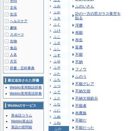
ふえ
学問
＋
ふお
ふのいさん
文化
＋
ふか
訃の一方の窓ガラス夜空を
生活
＋
貼る
ふき
ヘルスケア
＋
ふく
浮嚢
趣味
＋
ふけ
布能
スポーツ
＋
ふこ
布生
生物
＋
ふさ
富農
食品
＋
ふし
不能
人名
＋
ふす
方言
ふせ
不納
＋
ふそ
辞書・百科事典
＋
フノウ
ふた
ふのう
ふち
最近追加された辞書
不能グレア
ふつ
Weblio実用類語辞典
不納欠損
ふて
Weblio実用英語辞典
ふと
不納欠損処分
ふな
Weblioのサービス
不能者
ふに
布農族
英会話コラム
ふぬ
不能だ
Weblio英会話
ふね
英語の質問箱
不能だった
ふの