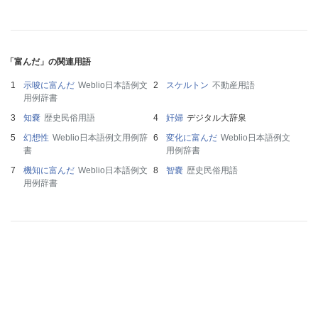
「富んだ」の関連用語
示唆に富んだ
Weblio日本語例文
スケルトン
不動産用語
用例辞書
知嚢
歴史民俗用語
奸婦
デジタル大辞泉
幻想性
Weblio日本語例文用例辞
変化に富んだ
Weblio日本語例文
書
用例辞書
機知に富んだ
Weblio日本語例文
智嚢
歴史民俗用語
用例辞書