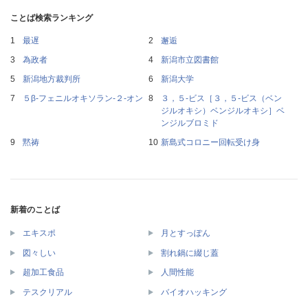
ことば検索ランキング
最遅
邂逅
為政者
新潟市立図書館
新潟地方裁判所
新潟大学
５β‐フェニルオキソラン‐２‐オン
３，５‐ビス［３，５‐ビス（ベン
ジルオキシ）ベンジルオキシ］ベ
ンジルブロミド
黙祷
新島式コロニー回転受け身
新着のことば
エキスポ
月とすっぽん
図々しい
割れ鍋に綴じ蓋
超加工食品
人間性能
テスクリアル
バイオハッキング