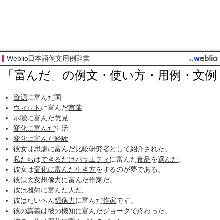
Weblio日本語例文用例辞書
「富んだ」の例文・使い方・用例・文例
資源
に富んだ国
ウィット
に富んだ
言葉
示唆に富んだ
意見
変化に富んだ
生活
変化に富んだ
経験
彼女は
思慮
に富んだ
比較研究
者として
紹介され
た。
私たち
は
できるだけ
バラエティ
に富んだ
食品
を
選んだ
。
彼女は
変化に富んだ
生き方
をするのが夢である。
彼は大変
想像力
に富んだ
作家
だ。
彼は
機知に富んだ
人だ。
彼はたいへん
想像力
に富んだ
作家
です。
彼の
講義
は
彼の
機知に富んだ
ジョーク
で
終わった
。