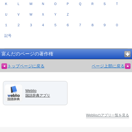
Ｋ
Ｌ
Ｍ
Ｎ
Ｏ
Ｐ
Ｑ
Ｒ
Ｓ
Ｔ
Ｕ
Ｖ
Ｗ
Ｘ
Ｙ
Ｚ
１
２
３
４
５
６
７
８
９
０
記号
富んだのページの著作権
トップページに戻る
ページ上部に戻る
Weblio
国語辞典アプリ
Weblioのアプリ一覧を見る