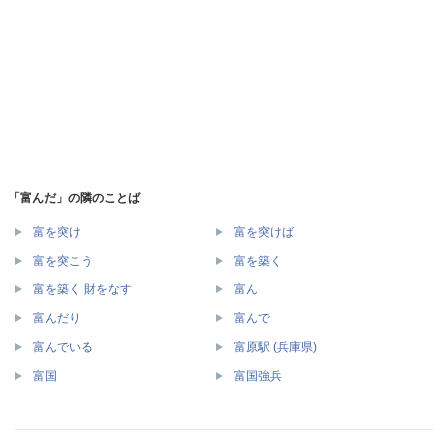
「富んだ」の隣のことば
富を突け
富を突けば
富を突こう
富を築く
富を築く 財をなす
富ん
富んだり
富んで
富んでいる
富原駅 (兵庫県)
富国
富国強兵