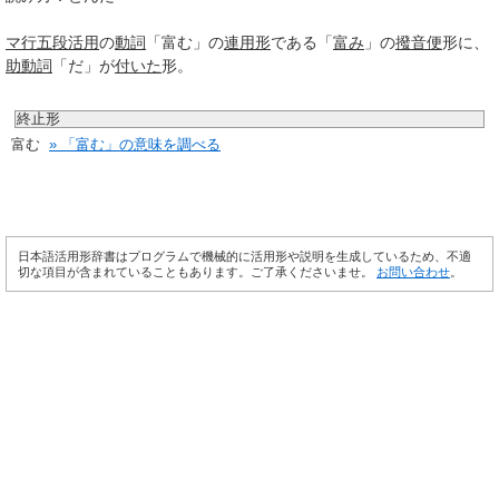
マ行
五段活用
の
動詞
「富む」の
連用形
である「
富み
」の
撥音便
形に、
助動詞
「だ」が
付いた
形。
終止形
富む
» 「富む」の意味を調べる
日本語活用形辞書はプログラムで機械的に活用形や説明を生成しているため、不適
切な項目が含まれていることもあります。ご了承くださいませ。
お問い合わせ
。