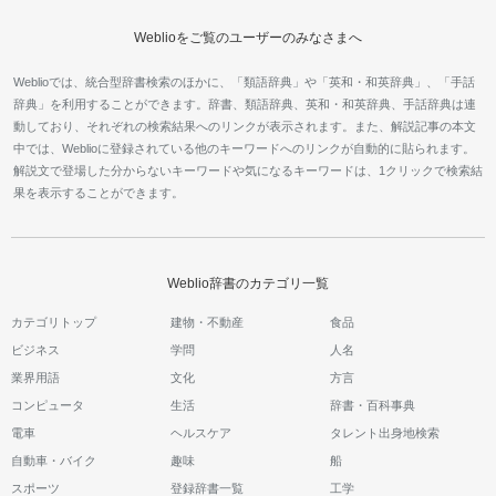
Weblioをご覧のユーザーのみなさまへ
Weblioでは、統合型辞書検索のほかに、「類語辞典」や「英和・和英辞典」、「手話
辞典」を利用することができます。辞書、類語辞典、英和・和英辞典、手話辞典は連
動しており、それぞれの検索結果へのリンクが表示されます。また、解説記事の本文
中では、Weblioに登録されている他のキーワードへのリンクが自動的に貼られます。
解説文で登場した分からないキーワードや気になるキーワードは、1クリックで検索結
果を表示することができます。
Weblio辞書のカテゴリ一覧
カテゴリトップ
建物・不動産
食品
ビジネス
学問
人名
業界用語
文化
方言
コンピュータ
生活
辞書・百科事典
電車
ヘルスケア
タレント出身地検索
自動車・バイク
趣味
船
スポーツ
登録辞書一覧
工学