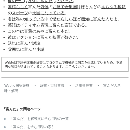
彼の
一生
は
変化に富んだ
も
のだった
。
素晴らしく
富んだ
気候
の
お陰で
合衆国
はほとんどの
あらゆる
種類
の
スポーツ
の
天国
になっている
。
君は私の
知っている
中で
憎たらしい
ほど
機知に富んだ
人だよ。
英語は
イディオム
表現
に富んだ
言語
である。
この本は
言葉のあや
に富んだ本だ。
彼は
アクション
に富んだ
映画
が
好きだ
.
活気
に富んだ
討論
.
雰囲気
に富んだ
小説
.
Weblio日本語例文用例辞書はプログラムで機械的に例文を生成しているため、不適
切な項目が含まれていることもあります。ご了承くださいませ。
Weblio国語辞典
>
辞書・百科事典
>
活用形辞書
>
富んだ
の意
味・解説
「富んだ」の関連ページ
「富んだ」を解説文に含む用語の一覧
「富んだ」を含む用語の索引