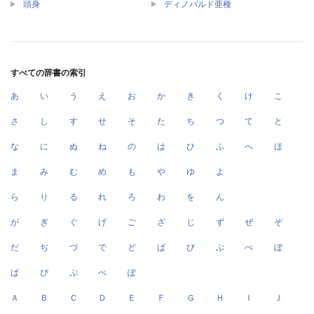
頭身
ディノバルド亜種
すべての辞書の索引
あ
い
う
え
お
か
き
く
け
こ
さ
し
す
せ
そ
た
ち
つ
て
と
な
に
ぬ
ね
の
は
ひ
ふ
へ
ほ
ま
み
む
め
も
や
ゆ
よ
ら
り
る
れ
ろ
わ
を
ん
が
ぎ
ぐ
げ
ご
ざ
じ
ず
ぜ
ぞ
だ
ぢ
づ
で
ど
ば
び
ぶ
べ
ぼ
ぱ
ぴ
ぷ
ぺ
ぽ
Ａ
Ｂ
Ｃ
Ｄ
Ｅ
Ｆ
Ｇ
Ｈ
Ｉ
Ｊ