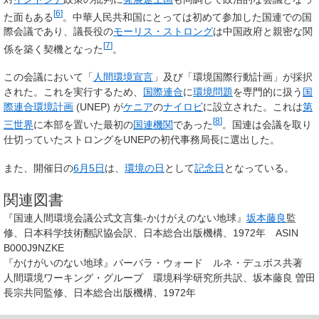
[
6
]
た面もある
。中華人民共和国にとっては初めて参加した国連での国
際会議であり、議長役の
モーリス・ストロング
は中国政府と親密な関
[
7
]
係を築く契機となった
。
この会議において「
人間環境宣言
」及び「環境国際行動計画」が採択
された。これを実行するため、
国際連合
に
環境問題
を専門的に扱う
国
際連合環境計画
(UNEP) が
ケニア
の
ナイロビ
に設立された。これは
第
[
8
]
三世界
に本部を置いた最初の
国連機関
であった
。国連は会議を取り
仕切っていたストロングをUNEPの初代事務局長に選出した。
また、開催日の
6月5日
は、
環境の日
として
記念日
となっている。
関連図書
『国連人間環境会議公式文言集-かけがえのない地球』
坂本藤良
監
修、日本科学技術翻訳協会訳、日本総合出版機構、1972年 ASIN
B000J9NZKE
『かけがいのない地球』バーバラ・ウォード ルネ・デュボス共著
人間環境ワーキング・グループ 環境科学研究所共訳、坂本藤良 曽田
長宗共同監修、日本総合出版機構、1972年