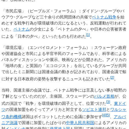
「市民広場」（ピープルズ・フォーラム）：ダイドン･グループやバ
ウアウ･グループなど三十余りの民間団体の共催で
ベトナム戦争
を始
めとする戦争行為が環境破壊の元になるという、反戦運動が行われて
いた。
ベトナム
の少女による「ベトナムの夕べ」や日本の公害被害者
[
1
]
による「日本の夕べ」といったものも行われた
。
「環境広場」（エンバイロメント・フォーラム）：スウェーデン政府
や国連協会と市民による半官半民のフォーラムであり、科学者による
パネルディスカッションや展示、映画などが公開された。アメリカの
「地球の友」と英国の「エコロジスト」を出しているグループが共同
で出したミニ新聞には国連会議の動きが記されており、国連会議で鯨
[
2
]
に対する日本政府の姿勢を攻撃するニュースも記されていた
。
当時、国連主催の会議では、ベトナム戦争には言及しない事が暗黙の
了解となっていたのだが、主催国、スウェーデンの
パルメ首相
が、公
[
3
]
式の演説で「戦争」を環境破壊の因子として、位置づけた
。
東ドイ
ツ
の国連加盟をめぐってアメリカと対立する
ソビエト連邦
と
ワルシャ
[
4
]
[
5
]
ワ条約機構
諸国はボイコットしたために会議に参加せず
、
アルバ
ニア決議
で国連に加盟したばかりの
中華人民共和国
によるアメリカの
対
インドシナ
政策の批判に
発展途上国
も同調して政治的な会議となっ