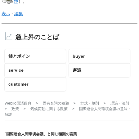
境
）。
表示
編集
急上昇のことば
姉とボイン
buyer
service
邂逅
customer
Weblio国語辞典
>
固有名詞の種類
>
方式・規則
>
理論・法則
>
政策
>
気候変動に関する政策
>
国際連合人間環境会議
の意味・
解説
「国際連合人間環境会議」と同じ種類の言葉