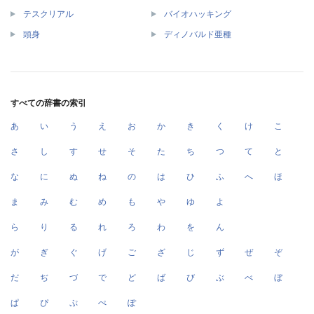
テスクリアル
バイオハッキング
頭身
ディノバルド亜種
すべての辞書の索引
あ
い
う
え
お
か
き
く
け
こ
さ
し
す
せ
そ
た
ち
つ
て
と
な
に
ぬ
ね
の
は
ひ
ふ
へ
ほ
ま
み
む
め
も
や
ゆ
よ
ら
り
る
れ
ろ
わ
を
ん
が
ぎ
ぐ
げ
ご
ざ
じ
ず
ぜ
ぞ
だ
ぢ
づ
で
ど
ば
び
ぶ
べ
ぼ
ぱ
ぴ
ぷ
ぺ
ぽ