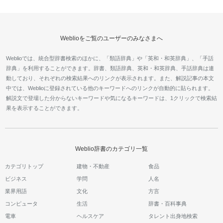
Weblioをご覧のユーザーのみなさまへ
Weblioでは、統合型辞書検索のほかに、「類語辞典」や「英和・和英辞典」、「手話
辞典」を利用することができます。辞書、類語辞典、英和・和英辞典、手話辞典は連
動しており、それぞれの検索結果へのリンクが表示されます。また、解説記事の本文
中では、Weblioに登録されている他のキーワードへのリンクが自動的に貼られます。
解説文で登場した分からないキーワードや気になるキーワードは、1クリックで検索結
果を表示することができます。
Weblio辞書のカテゴリ一覧
カテゴリトップ
建物・不動産
食品
ビジネス
学問
人名
業界用語
文化
方言
コンピュータ
生活
辞書・百科事典
電車
ヘルスケア
タレント出身地検索