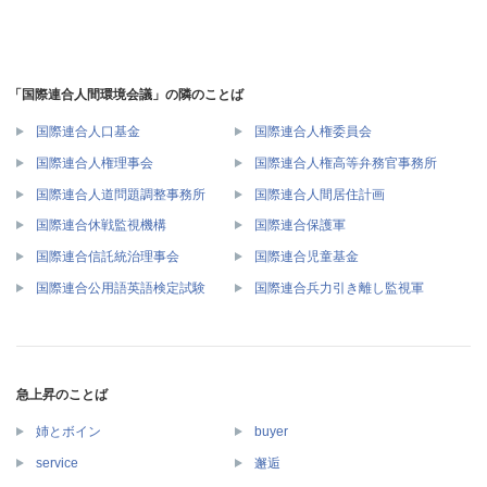
「国際連合人間環境会議」の隣のことば
国際連合人口基金
国際連合人権委員会
国際連合人権理事会
国際連合人権高等弁務官事務所
国際連合人道問題調整事務所
国際連合人間居住計画
国際連合休戦監視機構
国際連合保護軍
国際連合信託統治理事会
国際連合児童基金
国際連合公用語英語検定試験
国際連合兵力引き離し監視軍
急上昇のことば
姉とボイン
buyer
service
邂逅