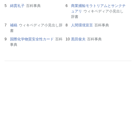
綿貫礼子
百科事典
商業捕鯨モラトリアムとサンクチ
ュアリ
ウィキペディア小見出し
辞書
補稿
ウィキペディア小見出し辞
人間環境宣言
百科事典
書
国際化学物質安全性カード
百科
黒田俊夫
百科事典
事典