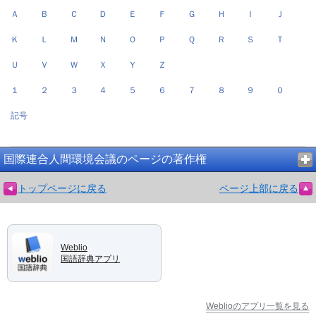
Ａ
Ｂ
Ｃ
Ｄ
Ｅ
Ｆ
Ｇ
Ｈ
Ｉ
Ｊ
Ｋ
Ｌ
Ｍ
Ｎ
Ｏ
Ｐ
Ｑ
Ｒ
Ｓ
Ｔ
Ｕ
Ｖ
Ｗ
Ｘ
Ｙ
Ｚ
１
２
３
４
５
６
７
８
９
０
記号
国際連合人間環境会議のページの著作権
トップページに戻る
ページ上部に戻る
Weblio
国語辞典アプリ
Weblioのアプリ一覧を見る