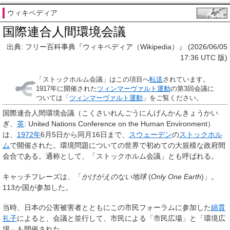
ウィキペディア
国際連合人間環境会議
出典: フリー百科事典『ウィキペディア（Wikipedia）』 (2026/06/05
17:36 UTC 版)
「
ストックホルム会議
」はこの項目へ
転送
されています。
1917年に開催された
ツィンマーヴァルト運動
の第3回会議に
ついては「
ツィンマーヴァルト運動
」をご覧ください。
国際連合人間環境会議
（こくさいれんごうにんげんかんきょうかい
ぎ、
英
:
United Nations Conference on the Human Environment
）
は、
1972年
6月5日から同月16日まで、
スウェーデン
の
ストックホル
ム
で開催された。環境問題についての世界で初めての大規模な政府間
会合である。通称として、「
ストックホルム会議
」とも呼ばれる。
キャッチフレーズは、「
かけがえのない地球
(
Only One Earth
)」。
113か国が参加した。
当時、日本の公害被害者とともにこの市民フォーラムに参加した
綿貫
礼子
によると、会議と並行して、市民による「市民広場」と「環境広
場」も開催された。