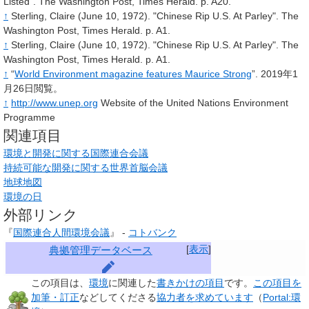
Listed". The Washington Post, Times Herald. p. A20.
↑
Sterling, Claire (June 10, 1972). "Chinese Rip U.S. At Parley". The
Washington Post, Times Herald. p. A1.
↑
Sterling, Claire (June 10, 1972). "Chinese Rip U.S. At Parley". The
Washington Post, Times Herald. p. A1.
↑
“
World Environment magazine features Maurice Strong
”.
2019年1
月26日閲覧。
↑
http://www.unep.org
Website of the United Nations Environment
Programme
関連項目
環境と開発に関する国際連合会議
持続可能な開発に関する世界首脳会議
地球地図
環境の日
外部リンク
『
国際連合人間環境会議
』 -
コトバンク
[
表示
]
典拠管理データベース
この項目は、
環境
に関連した
書きかけの項目
です。
この項目を
加筆・訂正
などしてくださる
協力者を求めています
（
Portal:環