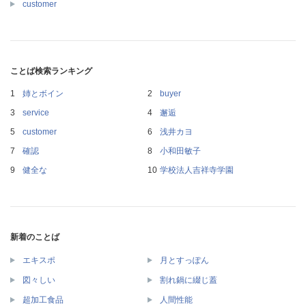
customer
ことば検索ランキング
姉とボイン
buyer
service
邂逅
customer
浅井カヨ
確認
小和田敏子
健全な
学校法人吉祥寺学園
新着のことば
エキスポ
月とすっぽん
図々しい
割れ鍋に綴じ蓋
超加工食品
人間性能