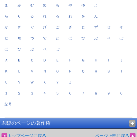
ま
み
む
め
も
や
ゆ
よ
ら
り
る
れ
ろ
わ
を
ん
が
ぎ
ぐ
げ
ご
ざ
じ
ず
ぜ
ぞ
だ
ぢ
づ
で
ど
ば
び
ぶ
べ
ぼ
ぱ
ぴ
ぷ
ぺ
ぽ
Ａ
Ｂ
Ｃ
Ｄ
Ｅ
Ｆ
Ｇ
Ｈ
Ｉ
Ｊ
Ｋ
Ｌ
Ｍ
Ｎ
Ｏ
Ｐ
Ｑ
Ｒ
Ｓ
Ｔ
Ｕ
Ｖ
Ｗ
Ｘ
Ｙ
Ｚ
１
２
３
４
５
６
７
８
９
０
記号
君臨のページの著作権
トップページに戻る
ページ上部に戻る