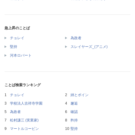
急上昇のことば
チョレイ
為政者
堅持
スレイヤーズ_(アニメ)
河本ロバート
ことば検索ランキング
チョレイ
姉とボイン
学校法人吉祥寺学園
邂逅
為政者
確認
松村謙三 (実業家)
矜持
マートルコービン
堅持