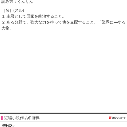
読み方：くんりん
［名］
(
スル
)
１
主君
として
国家
を
統治する
こと。
２
ある
分野
で、
強大な
力を
持って
他を
支配する
こと。「
業界
に―する
大物
」
短編小説作品名辞典