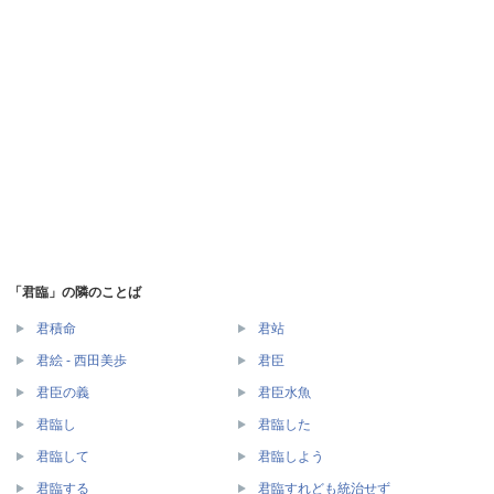
「君臨」の隣のことば
君積命
君站
君絵 - 西田美歩
君臣
君臣の義
君臣水魚
君臨し
君臨した
君臨して
君臨しよう
君臨する
君臨すれども統治せず