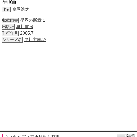
君臨
森岡浩之
作者
星界の断章
1
収載図書
早川書房
出版社
2005.7
刊行年月
早川文庫
JA
シリーズ名