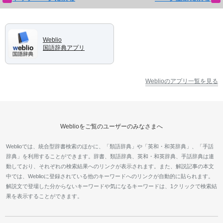
Weblio
国語辞典アプリ
Weblioのアプリ一覧を見る
Weblioをご覧のユーザーのみなさまへ
Weblioでは、統合型辞書検索のほかに、「類語辞典」や「英和・和英辞典」、「手話
辞典」を利用することができます。辞書、類語辞典、英和・和英辞典、手話辞典は連
動しており、それぞれの検索結果へのリンクが表示されます。また、解説記事の本文
中では、Weblioに登録されている他のキーワードへのリンクが自動的に貼られます。
解説文で登場した分からないキーワードや気になるキーワードは、1クリックで検索結
果を表示することができます。