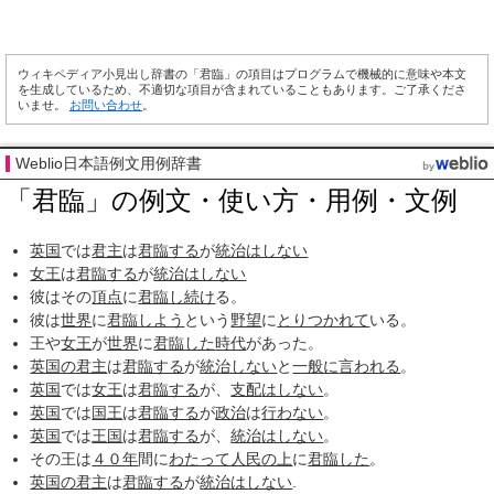
ウィキペディア小見出し辞書の「君臨」の項目はプログラムで機械的に意味や本文
を生成しているため、不適切な項目が含まれていることもあります。ご了承くださ
いませ。
お問い合わせ
。
Weblio日本語例文用例辞書
「君臨」の例文・使い方・用例・文例
英国
では
君主
は
君臨する
が
統治
はしない
女王
は
君臨する
が
統治
はしない
彼はその
頂点
に
君臨し
続け
る。
彼は
世界
に
君臨しよう
という
野望
に
とりつかれて
いる。
王や
女王
が
世界
に
君臨した
時代
があった。
英国の君主
は
君臨する
が
統治しない
と
一般に
言われる
。
英国
では
女王
は
君臨する
が、
支配
はしない
。
英国
では
国王
は
君臨する
が
政治
は
行わない
。
英国
では
王国
は
君臨する
が、
統治
はしない
。
その王は
４０年
間に
わたって
人民
の上
に
君臨した
。
英国の君主
は
君臨する
が
統治
はしない
.