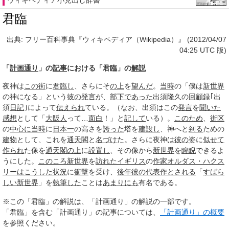
ウィキペディア小見出し辞書
君臨
出典: フリー百科事典『ウィキペディア（Wikipedia）』 (2012/04/07
04:25 UTC 版)
「
計画通り
」の
記事
における「君臨」の
解説
夜神は
この街
に
君臨し
、さらにそ
の上
を
望んだ
。
当時
の「僕は
新世界
の神になる」という
彼の
発言
が、
部下
であった
出須隆久の
回顧録
｢出
須
日記
｣によって
伝えられ
ている。（なお、出須はこの
発言
を
聞いた
感想
として「
大阪人
って…
面白
！」と
記して
いる）。
このため
、
街区
の
中心に
当時
に
日本一
の高さを
誇った
塔を
建設し
、神へと
到る
ための
建物
として、これを
通天閣
と
名づけ
た。さらに夜神は
彼の
姿に
似せて
作られ
た像を
通天閣
の上
に
設置し
、その像から
新世界
を
睥睨
できるよ
うにした。
このころ
新世界
を
訪れた
イギリス
の
作家
オルダス・ハクス
リー
はこうした
状況
に
衝撃
を受け、
後年
彼の
代表作
とされる
「
すばら
しい新世界
」を
執筆した
ことは
あまりにも
有名である。
※この「君臨」の解説は、「計画通り」の解説の一部です。
「君臨」を含む「計画通り」の記事については、
「計画通り」の概要
を参照ください。